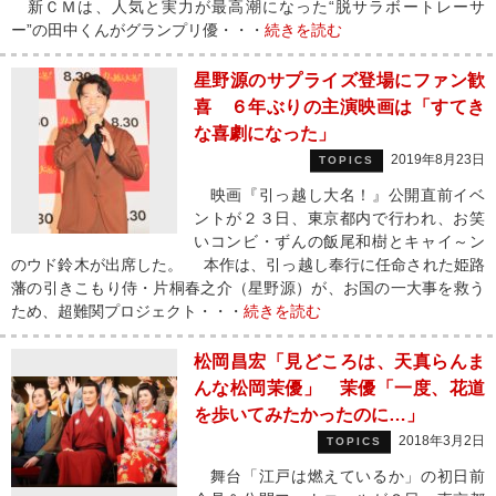
新ＣＭは、人気と実力が最高潮になった“脱サラボートレーサ
ー”の田中くんがグランプリ優・・・
続きを読む
星野源のサプライズ登場にファン歓
喜 ６年ぶりの主演映画は「すてき
な喜劇になった」
2019年8月23日
TOPICS
映画『引っ越し大名！』公開直前イベ
ントが２３日、東京都内で行われ、お笑
いコンビ・ずんの飯尾和樹とキャイ～ン
のウド鈴木が出席した。 本作は、引っ越し奉行に任命された姫路
藩の引きこもり侍・片桐春之介（星野源）が、お国の一大事を救う
ため、超難関プロジェクト・・・
続きを読む
松岡昌宏「見どころは、天真らんま
んな松岡茉優」 茉優「一度、花道
を歩いてみたかったのに…」
2018年3月2日
TOPICS
舞台「江戸は燃えているか」の初日前