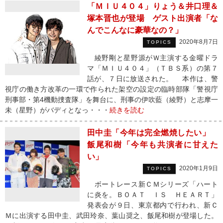
「ＭＩＵ４０４」りょう＆井口理＆
塚本晋也が登場 ゲスト出演者「な
んでこんなに豪華なの？」
2020年8月7日
TOPICS
綾野剛と星野源がＷ主演する金曜ドラ
マ「ＭＩＵ４０４」（ＴＢＳ系）の第７
話が、７日に放送された。 本作は、警
視庁の働き方改革の一環で作られた架空の設定の臨時部隊「警視庁
刑事部・第4機動捜査隊」を舞台に、刑事の伊吹藍（綾野）と志摩一
未（星野）がバディとなっ・・・
続きを読む
田中圭「今年は完全燃焼したい」
飯尾和樹「今年も共演者に甘えた
い」
2020年1月9日
TOPICS
ボートレース新ＣＭシリーズ「ハート
に炎を。ＢＯＡＴ ＩＳ ＨＥＡＲＴ」
発表会が９日、東京都内で行われ、新Ｃ
Ｍに出演する田中圭、武田玲奈、葉山奨之、飯尾和樹が登場した。