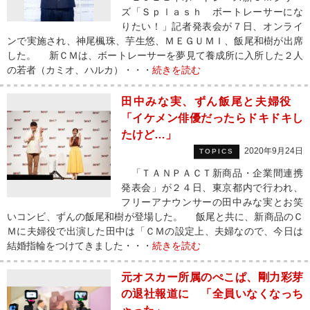
ズ「Ｓｐｌａｓｈ ボートレーサーにな
りたい！」記者発表会が７日、オンライ
ンで実施され、神尾楓珠、芋生悠、ＭＥＧＵＭＩ、飯尾和樹が出席
した。 新ＣＭは、ボートレーサーを夢見て養成所に入所した２人
の若者（カミオ、ハルカ）・・・
続きを読む
田中みな実、ずん飯尾と夫婦役
「イケメン俳優だったらドキドキし
たけど…」
2020年9月24日
TOPICS
「ＴＡＮＰＡＣＴ新商品・企業間連携
発表会」が２４日、東京都内で行われ、
フリーアナウンサーの田中みな実とお笑
いコンビ、ずんの飯尾和樹が登場した。 飯尾と共に、新商品のＣ
Ｍに夫婦役で出演した田中は「ＣＭの設定上、夫婦なので、今日は
結婚指輪をつけてきました・・・
続きを読む
元オスカー所属のぺこぱ、剛力彩芽
の退社報道に 「全員いなくなっち