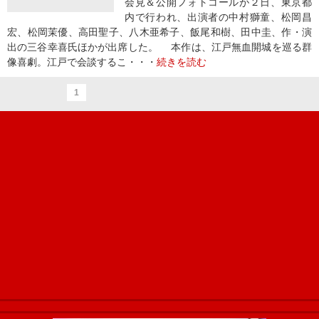
会見＆公開フォトコールが２日、東京都
内で行われ、出演者の中村獅童、松岡昌
宏、松岡茉優、高田聖子、八木亜希子、飯尾和樹、田中圭、作・演
出の三谷幸喜氏ほかが出席した。 本作は、江戸無血開城を巡る群
像喜劇。江戸で会談するこ・・・
続きを読む
1