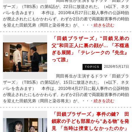
岡田将生が主演するドラマ「田鎖ブラ
ザーズ」（TBS系）の第6話が、22日に放送された。（※以下、ネタ
バレを含みます） 本作は、2010年4月27日に殺人事件の公訴時効
が廃止されたにもかかわらず、わずか2日の差で両親殺害事件の時効
を迎えた田鎖兄弟（岡田と染谷将太）が、・・・
続きを読む
「田鎖ブラザーズ」“田鎖兄弟の
父”和田正人に裏の顔が… 「不穏過
ぎる展開」「テレシークの『先生』
って誰」
2026年5月17日
TOPICS
岡田将生が主演するドラマ「田鎖ブラ
ザーズ」（TBS系）の第5話が、15日に放送された。（※以下、ネタ
バレを含みます） 本作は、2010年4月27日に殺人事件の公訴時効
が廃止されたにもかかわらず、わずか2日の差で両親殺害事件の時効
を迎えた田鎖兄弟（岡田と染谷将太）が、・・・
続きを読む
「田鎖ブラザーズ」事件の鍵? 田
鎖家の子ども部屋から“ある物”を発
見 「当時は捜査しなかったのか」