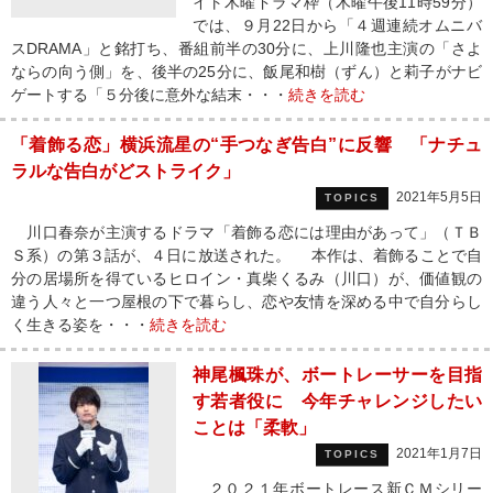
イト木曜ドラマ枠（木曜午後11時59分）
では、９月22日から「４週連続オムニバ
スDRAMA」と銘打ち、番組前半の30分に、上川隆也主演の「さよ
ならの向う側」を、後半の25分に、飯尾和樹（ずん）と莉子がナビ
ゲートする「５分後に意外な結末・・・
続きを読む
「着飾る恋」横浜流星の“手つなぎ告白”に反響 「ナチュ
ラルな告白がどストライク」
2021年5月5日
TOPICS
川口春奈が主演するドラマ「着飾る恋には理由があって」（ＴＢ
Ｓ系）の第３話が、４日に放送された。 本作は、着飾ることで自
分の居場所を得ているヒロイン・真柴くるみ（川口）が、価値観の
違う人々と一つ屋根の下で暮らし、恋や友情を深める中で自分らし
く生きる姿を・・・
続きを読む
神尾楓珠が、ボートレーサーを目指
す若者役に 今年チャレンジしたい
ことは「柔軟」
2021年1月7日
TOPICS
２０２１年ボートレース新ＣＭシリー