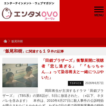
MENU
飯尾和樹
飯尾和樹
１９
「
」に関連する
件の記事
「田鎖ブラザーズ」衝撃展開に視聴
者「悲し過ぎる」 「『もっちゃ
ん…』って染谷将太と一緒につぶや
いた」
2026年6月7日
TOPICS
岡田将生が主演するドラマ「田鎖ブラ
ザーズ」（TBS系）の第8話が、5日に放送された。（※以下、ネタ
バレを含みます） 本作は、2010年4月27日に殺人事件の公訴時効
が廃止されたにもかかわらず、わずか2日の差で両親殺害事件の時効