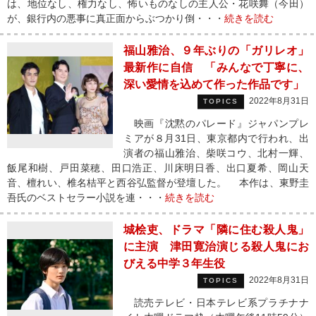
は、地位なし、権力なし、怖いものなしの主人公・花咲舞（今田）
が、銀行内の悪事に真正面からぶつかり倒・・・
続きを読む
福山雅治、９年ぶりの「ガリレオ」
最新作に自信 「みんなで丁寧に、
深い愛情を込めて作った作品です」
2022年8月31日
TOPICS
映画『沈黙のパレード』ジャパンプレ
ミアが８月31日、東京都内で行われ、出
演者の福山雅治、柴咲コウ、北村一輝、
飯尾和樹、戸田菜穂、田口浩正、川床明日香、出口夏希、岡山天
音、檀れい、椎名桔平と西谷弘監督が登壇した。 本作は、東野圭
吾氏のベストセラー小説を連・・・
続きを読む
城桧吏、ドラマ「隣に住む殺人鬼」
に主演 津田寛治演じる殺人鬼にお
びえる中学３年生役
2022年8月31日
TOPICS
読売テレビ・日本テレビ系プラチナナ