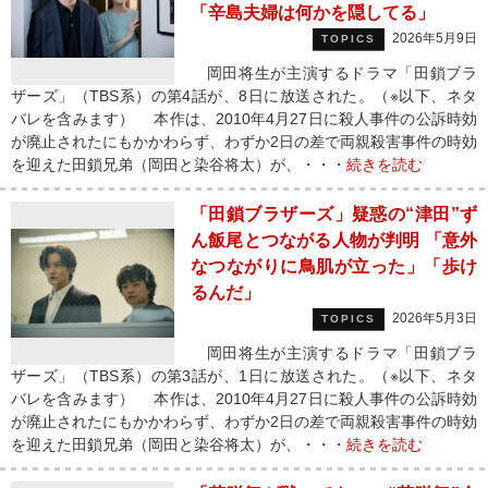
「辛島夫婦は何かを隠してる」
2026年5月9日
TOPICS
岡田将生が主演するドラマ「田鎖ブラ
ザーズ」（TBS系）の第4話が、8日に放送された。（※以下、ネタ
バレを含みます） 本作は、2010年4月27日に殺人事件の公訴時効
が廃止されたにもかかわらず、わずか2日の差で両親殺害事件の時効
を迎えた田鎖兄弟（岡田と染谷将太）が、・・・
続きを読む
「田鎖ブラザーズ」疑惑の“津田”ず
ん飯尾とつながる人物が判明 「意外
なつながりに鳥肌が立った」「歩け
るんだ」
2026年5月3日
TOPICS
岡田将生が主演するドラマ「田鎖ブラ
ザーズ」（TBS系）の第3話が、1日に放送された。（※以下、ネタ
バレを含みます） 本作は、2010年4月27日に殺人事件の公訴時効
が廃止されたにもかかわらず、わずか2日の差で両親殺害事件の時効
を迎えた田鎖兄弟（岡田と染谷将太）が、・・・
続きを読む