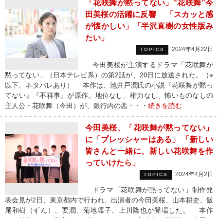
「花咲舞が黙ってない」“花咲舞”今
田美桜の活躍に反響 「スカッと感
が懐かしい」「半沢直樹の女性版み
たい」
2024年4月22日
TOPICS
今田美桜が主演するドラマ「花咲舞が
黙ってない」（日本テレビ系）の第2話が、20日に放送された。（※
以下、ネタバレあり） 本作は、池井戸潤氏の小説『花咲舞が黙っ
てない』『不祥事』が原作。地位なし、権力なし、怖いものなしの
主人公・花咲舞（今田）が、銀行内の悪・・・
続きを読む
今田美桜、「花咲舞が黙ってない」
に「プレッシャーはある」 「新しい
皆さんと一緒に、新しい花咲舞を作
っていけたら」
2024年4月2日
TOPICS
ドラマ「花咲舞が黙ってない」制作発
表会見が2日、東京都内で行われ、出演者の今田美桜、山本耕史、飯
尾和樹（ずん）、要潤、菊地凛子、上川隆也が登場した。 本作