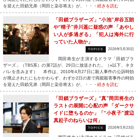
を迎えた田鎖兄弟（岡田と染谷将太）が、・・・
続きを読む
「田鎖ブラザーズ」“小池”岸谷五朗
や“晴子”井川遥に疑惑の声 「あやし
い人が多過ぎる」「犯人は海外に行
っていた人物か」
2026年5月30日
TOPICS
岡田将生が主演するドラマ「田鎖ブラ
ザーズ」（TBS系）の第7話が、29日に放送された。（※以下、ネタ
バレを含みます） 本作は、2010年4月27日に殺人事件の公訴時効
が廃止されたにもかかわらず、わずか2日の差で両親殺害事件の時効
を迎えた田鎖兄弟（岡田と染谷将太）が、・・・
続きを読む
「田鎖ブラザーズ」“真”岡田将生の
ラストの展開に心配の声 「ダークサ
イドに堕ちるのか」「“小夜子”渡辺
真起子のねらいは何」
2026年5月23日
TOPICS