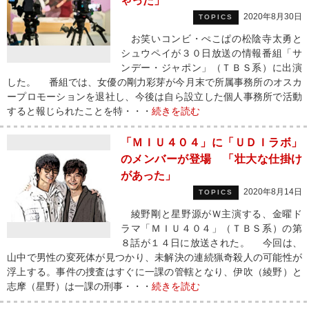
ゃった」
2020年8月30日
TOPICS
お笑いコンビ・ぺこぱの松陰寺太勇と
シュウペイが３０日放送の情報番組「サ
ンデー・ジャポン」（ＴＢＳ系）に出演
した。 番組では、女優の剛力彩芽が今月末で所属事務所のオスカ
ープロモーションを退社し、今後は自ら設立した個人事務所で活動
すると報じられたことを特・・・
続きを読む
「ＭＩＵ４０４」に「ＵＤＩラボ」
のメンバーが登場 「壮大な仕掛け
があった」
2020年8月14日
TOPICS
綾野剛と星野源がＷ主演する、金曜ド
ラマ「ＭＩＵ４０４」（ＴＢＳ系）の第
８話が１４日に放送された。 今回は、
山中で男性の変死体が見つかり、未解決の連続猟奇殺人の可能性が
浮上する。事件の捜査はすぐに一課の管轄となり、伊吹（綾野）と
志摩（星野）は一課の刑事・・・
続きを読む