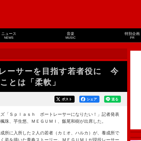
ニュース
音楽
特別企画
NEWS
MUSIC
PR
レーサーを目指す若者役に 今
ことは「柔軟」
ポスト
シェア
送る
ズ「Ｓｐｌａｓｈ ボートレーサーになりたい！」記者発表
尾楓珠、芋生悠、ＭＥＧＵＭＩ、飯尾和樹が出席した。
成所に入所した２人の若者（カミオ、ハルカ）が、養成所で
いく姿を描いた青春ストーリー。ＭＥＧＵＭＩが現役レーサー