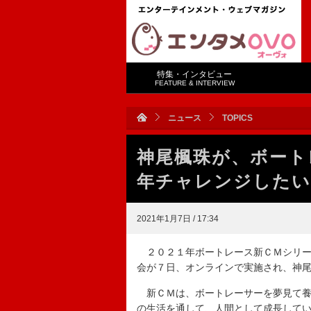
特集・インタビュー
FEATURE & INTERVIEW
ニュース
TOPICS
神尾楓珠が、ボート
年チャレンジしたい
2021年1月7日 / 17:34
２０２１年ボートレース新ＣＭシリー
会が７日、オンラインで実施され、神
新ＣＭは、ボートレーサーを夢見て養
の生活を通して、人間として成長して