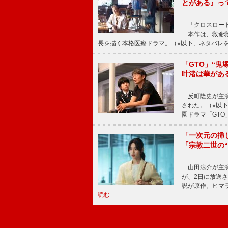
とがある』っ
「クロスロード
本作は、救命救
長を描く本格医療ドラマ。（※以下、ネタバレ
「GTO」“
叶渚は華があ
反町隆史が主演
された。（※以
園ドラマ「GTO
「一次元の挿
「宗教二世の
山田涼介が主演
が、2日に放送
説が原作。ヒマラ
読む