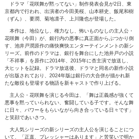
ドラマ「花咲舞が黙ってない」制作発表会見が2日、東
京都内で行われ、出演者の今田美桜、山本耕史、飯尾和樹
（ずん）、要潤、菊地凛子、上川隆也が登場した。
本作は、地位なし、権力なし、怖いものなしの主人公・
花咲舞（今田）が、銀行内の悪事に真正面からぶつかり倒
す、池井戸潤原作の痛快爽快エンターテインメントの新シ
リーズ。前作のドラマは、銀行を舞台にした池井戸の小説
「不祥事」を原作に2014年、2015年に杏主演で放送し、
大ヒットを記録。ドラマ放送後、ドラマと同名の新作小説
が出版されており、2024年版は銀行の大合併が描かれ新
たな敵役も登場する物語を新キャストで作り上げる。
主人公・花咲舞を演じる今田は、「舞は正義感が強くて
悪事を黙っていられない、奮闘している子です。そんな舞
に日々、パワーをもらいながら向き合っている日々です」
と笑顔であいさつ。
大人気シリーズの新シリーズの主人公を演じることにつ
いて、「正直、プレッシャーはあります」と苦笑いで明か