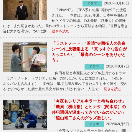
2026年8月10日
ドラマ
「VIVANT」（TBS系）の第13話が9日に放送
された。 本作は、2023年夏、日本中を熱狂さ
せたドラマの続編。乃木憂助（堺雅人）の冒険
には、まだ続きがあった。前作のラストシーンから直結する物語。“世界を巻き
込む大きな渦”が、ついに別 …
続きを読む
「ラストノート」“澄晴”寺西拓人の告白
シーンに反響集まる 「真っすぐな告白が
カッコいい」「最高のシーンをありがと
う」
2026年8月7日
ドラマ
内田有紀と寺西拓人がダブル主演するドラマ
「ラストノート」（フジテレビ系）の第5話が、6日に放送された。（※以下、
ネタバレを含みます） 本作は、環境も積み重ねてきた人生も全く違う、交わ
るはずのなかった歳の差の男女が静かに引かれ合い、人生で …
続きを読む
「今夜もシリアルキラーと待ち合わせ」
「磯貝（横山裕）とヒナタ（関水渚）の
共犯関係が深まってきているのがいい」
「縦山裕二さんのグッズ欲しい」
2026年8月6日
ドラマ
「今夜もシリアルキラーと待ち合わせ」（関