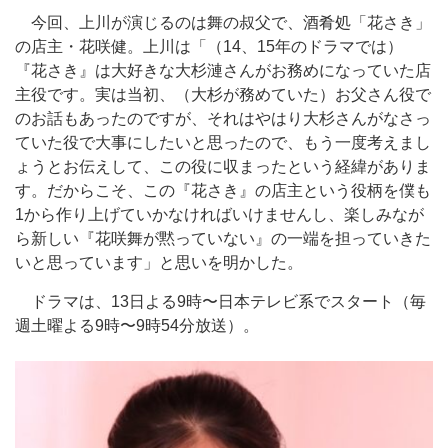
今回、上川が演じるのは舞の叔父で、酒肴処「花さき」
の店主・花咲健。上川は「（14、15年のドラマでは）
『花さき』は大好きな大杉漣さんがお務めになっていた店
主役です。実は当初、（大杉が務めていた）お父さん役で
のお話もあったのですが、それはやはり大杉さんがなさっ
ていた役で大事にしたいと思ったので、もう一度考えまし
ょうとお伝えして、この役に収まったという経緯がありま
す。だからこそ、この『花さき』の店主という役柄を僕も
1から作り上げていかなければいけませんし、楽しみなが
ら新しい『花咲舞が黙っていない』の一端を担っていきた
いと思っています」と思いを明かした。
ドラマは、13日よる9時〜日本テレビ系でスタート（毎
週土曜よる9時〜9時54分放送）。