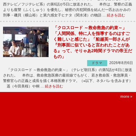
西テレビ／フジテレビ系）の第6話が5日に放送された。 本作は、警察の正義
よりも復讐（ふくしゅう）を優先し、秘密の共犯関係を結んだ一匹おおかみの
刑事・磯貝（横山裕）と第六感女子ヒナタ（関水渚）の物語 …
続きを読む
「クロスロード ～救命救急の約束～」
「人間関係、特に人を指導するのはすご
く難しいと感じた」「船越英一郎さんが
『刑事面に似ていると言われたことがあ
る』って、そりゃあ2時間ドラマの帝王だ
もの」
2026年8月6日
ドラマ
「クロスロード ～救命救急の約束～」（テレビ朝日系）の第5話が4日に放送
された。 本作は、救命救急医療の最前線でもがく、若き救命医・救急隊員・
警察官らの正義と成長を描く本格医療ドラマ。（※以下、ネタバレを含みます）
遥（今田美桜）や桐 …
続きを読む
more »