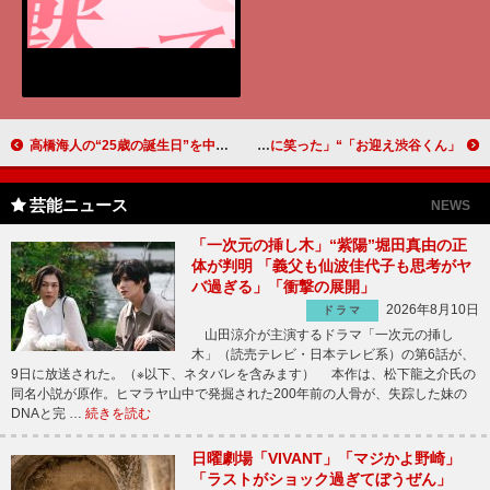
高橋海人の“25歳の誕生日”を中川大志、松本穂香らが祝福 関口メンディーは「おメンディーー！」と祝福し、会場は笑いに
「お迎え渋谷くん」“渋谷大海”京本大我のキャラに視聴者爆笑 「キュン死して倒れる姿が面白い」「頭ポンポンに笑った」
芸能ニュース
NEWS
「一次元の挿し木」“紫陽”堀田真由の正
体が判明 「義父も仙波佳代子も思考がヤ
バ過ぎる」「衝撃の展開」
2026年8月10日
ドラマ
山田涼介が主演するドラマ「一次元の挿し
木」（読売テレビ・日本テレビ系）の第6話が、
9日に放送された。（※以下、ネタバレを含みます） 本作は、松下龍之介氏の
同名小説が原作。ヒマラヤ山中で発掘された200年前の人骨が、失踪した妹の
DNAと完 …
続きを読む
日曜劇場「VIVANT」「マジかよ野崎」
「ラストがショック過ぎてぼうぜん」