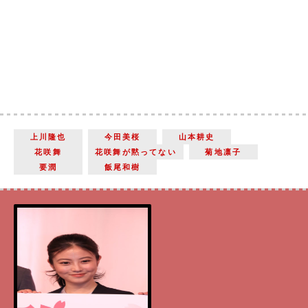
上川隆也
今田美桜
山本耕史
花咲舞
花咲舞が黙ってない
菊地凛子
要潤
飯尾和樹