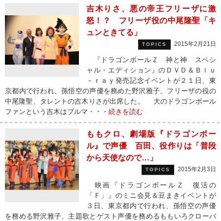
吉木りさ、悪の帝王フリーザに激
怒！？ フリーザ役の中尾隆聖「キ
ュンときてる」
2015年2月21日
TOPICS
『ドラゴンボールＺ 神と神 スペシ
ャル・エディション』のＤＶＤ＆Ｂｌｕ
－ｒａｙ発売記念イベントが２１日、東
京都内で行われ、孫悟空の声優を務めた野沢雅子、フリーザの役の
中尾隆聖、タレントの吉木りさが出席した。 大のドラゴンボール
ファンという吉木はブルマ・・・
続きを読む
ももクロ、劇場版『ドラゴンボー
ル』で声優 百田、役作りは「普段
から天使なので…」
2015年2月3日
TOPICS
映画『ドラゴンボールＺ 復活の
「Ｆ」』のミニ会見＆豆まきイベントが
３日、東京都内で行われ、孫悟空の声優
を務める野沢雅子、主題歌とゲスト声優を務めるももいろクローバ