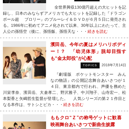
全世界興収130億円超えの大ヒットを記
録し、日本のみならずアメリカでも大ヒットを記録した『ドラゴン
ボール超 ブロリー』のブルーレイ＆ＤＶＤが６月５日に発売され
る。1986年に初めてアニメ化されて以来、30年以上にわたって、主
人公の孫悟空（後に、孫悟飯、孫悟天な・・・
続きを読む
濱田岳、今年の夏はメリハリボディ
ー！？ 「幼児体形」脱却目指す
も“金太郎役”が心配
2018年7月14日
TOPICS
『劇場版 ポケットモンスター みん
なの物語』の公開記念舞台あいさつが１
４日、東京都内で行われ、声優を務めた
川栄李奈、濱田岳、大倉孝二、野沢雅子、中川翔子、山寺宏一、松
本梨香と矢嶋哲生監督が登壇した。 人気シリーズの第２１作目と
なる本作は、サトシとピカ・・・
続きを読む
ももクロ“Ｚ”の称号ゲットに歓喜
映画舞台あいさつで新曲生披露