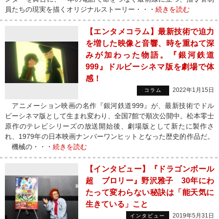
員たちの現実を描くオリジナルストーリー・・・
続きを読む
【エンタメコラム】最新技術で迫力
を増した映像と音響、時を重ねて深
みが加わった物語。『銀河鉄道
999』ドルビーシネマ版を劇場で体
感！
2022年1月15日
コラム
アニメーション映画の名作『銀河鉄道999』が、最新技術でドル
ビーシネマ版として生まれ変わり、全国7館で順次公開中。松本零士
原作のテレビシリーズの放送開始後、劇場版として新たに製作さ
れ、1979年の日本映画ナンバーワンヒットとなった歴史的作品だ。
機械の・・・
続きを読む
【インタビュー】『ドラゴンボール
超 ブロリー』野沢雅子 30年にわ
たって変わらない秘訣は「能天気に
生きている」こと
2019年5月31日
インタビュー