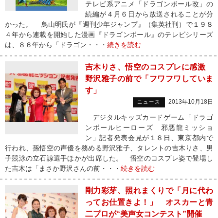
テレビ系アニメ「ドラゴンボール改」の
続編が４月６日から放送されることが分
かった。 鳥山明氏が『週刊少年ジャンプ』（集英社刊）で１９８
４年から連載を開始した漫画『ドラゴンボール』のテレビシリーズ
は、８６年から「ドラゴン・・・
続きを読む
吉木りさ、悟空のコスプレに感激
野沢雅子の前で「フワフワしていま
す」
2013年10月18日
ニュース
デジタルキッズカードゲーム「ドラゴ
ンボールヒーローズ 邪悪龍ミッショ
ン」記者発表会見が１８日、東京都内で
行われ、孫悟空の声優を務める野沢雅子、タレントの吉木りさ、男
子競泳の立石諒選手ほかが出席した。 悟空のコスプレ姿で登場し
た吉木は「まさか野沢さんの前・・・
続きを読む
剛力彩芽、照れまくりで「月に代わ
ってお仕置きよ！」 オスカーと青
二プロが“美声女コンテスト”開催