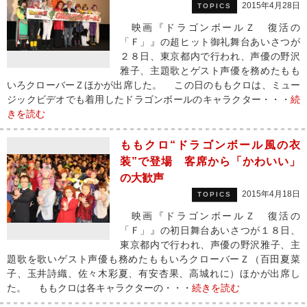
2015年4月28日
TOPICS
映画『ドラゴンボールＺ 復活の
「Ｆ」』の超ヒット御礼舞台あいさつが
２８日、東京都内で行われ、声優の野沢
雅子、主題歌とゲスト声優を務めたもも
いろクローバーＺほかが出席した。 この日のももクロは、ミュー
ジックビデオでも着用したドラゴンボールのキャラクター・・・
続
きを読む
ももクロ“ドラゴンボール風の衣
装”で登場 客席から「かわいい」
の大歓声
2015年4月18日
TOPICS
映画『ドラゴンボールＺ 復活の
「Ｆ」』の初日舞台あいさつが１８日、
東京都内で行われ、声優の野沢雅子、主
題歌を歌いゲスト声優も務めたももいろクローバーＺ（百田夏菜
子、玉井詩織、佐々木彩夏、有安杏果、高城れに）ほかが出席し
た。 ももクロは各キャラクターの・・・
続きを読む