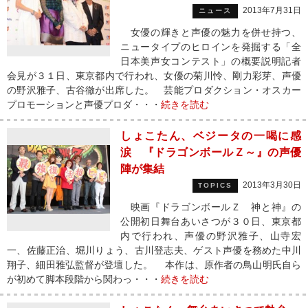
2013年7月31日
ニュース
女優の輝きと声優の魅力を併せ持つ、
ニュータイプのヒロインを発掘する「全
日本美声女コンテスト」の概要説明記者
会見が３１日、東京都内で行われ、女優の菊川怜、剛力彩芽、声優
の野沢雅子、古谷徹が出席した。 芸能プロダクション・オスカー
プロモーションと声優プロダ・・・
続きを読む
しょこたん、ベジータの一喝に感
涙 『ドラゴンボールＺ～』の声優
陣が集結
2013年3月30日
TOPICS
映画『ドラゴンボールＺ 神と神』の
公開初日舞台あいさつが３０日、東京都
内で行われ、声優の野沢雅子、山寺宏
一、佐藤正治、堀川りょう、古川登志夫、ゲスト声優を務めた中川
翔子、細田雅弘監督が登壇した。 本作は、原作者の鳥山明氏自ら
が初めて脚本段階から関わっ・・・
続きを読む