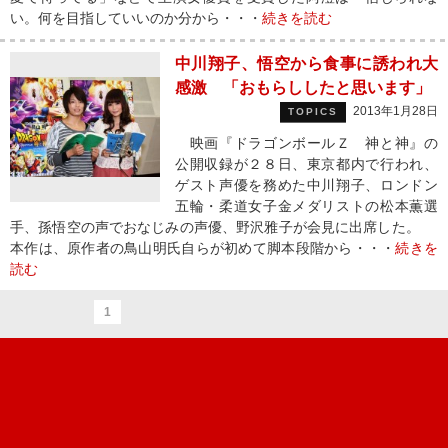
い。何を目指していいのか分から・・・
続きを読む
中川翔子、悟空から食事に誘われ大
感激 「おもらししたと思います」
2013年1月28日
TOPICS
映画『ドラゴンボールＺ 神と神』の
公開収録が２８日、東京都内で行われ、
ゲスト声優を務めた中川翔子、ロンドン
五輪・柔道女子金メダリストの松本薫選
手、孫悟空の声でおなじみの声優、野沢雅子が会見に出席した。
本作は、原作者の鳥山明氏自らが初めて脚本段階から・・・
続きを
読む
1