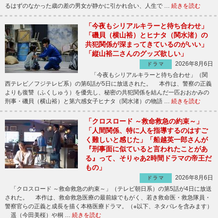
るはずのなかった歳の差の男女が静かに引かれ合い、人生で …
続きを読む
「今夜もシリアルキラーと待ち合わせ」
「磯貝（横山裕）とヒナタ（関水渚）の
共犯関係が深まってきているのがいい」
「縦山裕二さんのグッズ欲しい」
2026年8月6日
ドラマ
「今夜もシリアルキラーと待ち合わせ」（関
西テレビ／フジテレビ系）の第6話が5日に放送された。 本作は、警察の正義
よりも復讐（ふくしゅう）を優先し、秘密の共犯関係を結んだ一匹おおかみの
刑事・磯貝（横山裕）と第六感女子ヒナタ（関水渚）の物語 …
続きを読む
「クロスロード ～救命救急の約束～」
「人間関係、特に人を指導するのはすご
く難しいと感じた」「船越英一郎さんが
『刑事面に似ていると言われたことがあ
る』って、そりゃあ2時間ドラマの帝王だ
もの」
2026年8月6日
ドラマ
「クロスロード ～救命救急の約束～」（テレビ朝日系）の第5話が4日に放送
された。 本作は、救命救急医療の最前線でもがく、若き救命医・救急隊員・
警察官らの正義と成長を描く本格医療ドラマ。（※以下、ネタバレを含みます）
遥（今田美桜）や桐 …
続きを読む