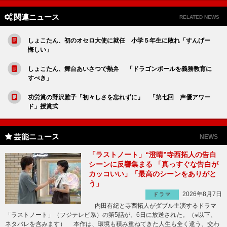
関連ニュース
RELATED NEWS
しょこたん、初のオセロ大使に就任 小学５年生に敗れ「すんげー
悔しい」
しょこたん、舞台あいさつで熱弁 「ドラゴンボールを義務教育に
すべき」
功労賞の野沢雅子「初々しさを忘れずに」 「第七回 声優アワー
ド」授賞式
芸能ニュース
NEWS
「ラストノート」“澄晴”寺西拓人の告白
シーンに反響集まる 「真っすぐな告白が
カッコいい」「最高のシーンをありがと
う」
2026年8月7日
ドラマ
内田有紀と寺西拓人がダブル主演するドラマ
「ラストノート」（フジテレビ系）の第5話が、6日に放送された。（※以下、
ネタバレを含みます） 本作は、環境も積み重ねてきた人生も全く違う、交わ