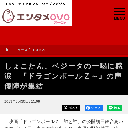
MENU
ニュース
TOPICS
しょこたん、ベジータの一喝に感
涙 『ドラゴンボールＺ～』の声
優陣が集結
2013年3月30日 / 15:08
ポスト
シェア
送る
映画『ドラゴンボールＺ 神と神』の公開初日舞台あい