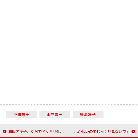
中川翔子
山寺宏一
野沢雅子
和田アキ子、ＣＭでドッキリ仕掛け人に 剛力＆森三中が仰天＆絶句
ＡＡＡ與、写真集で女装に初挑戦 「恥ずかしいのでじっくり見ないで」