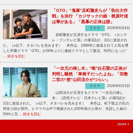
「GTO」“鬼塚”反町隆史らが「告白大作
戦」を決行 「カジサックの娘・梶原叶渚
は華がある」「黒幕の正体は誰」
2026年8月4日
ドラマ
反町隆史が主演するドラマ「GTO」（カンテ
レ・フジテレビ系）の第3話が、3日に放送され
た。（※以下、ネタバレを含みます） 本作は、1998年に放送されて人気を博
した学園ドラマ「GTO」が28年ぶりに連続ドラマとして復活。50代になった“
…
続きを読む
「一次元の挿し木」“唯”白石聖の正体が
判明し騒然 「車椅子だったよね」「宗教
二世の“悠”山田涼介がつらい」
2026年8月3日
ドラマ
山田涼介が主演するドラマ「一次元の挿し
木」（読売テレビ・日本テレビ系）の第5話が、
2日に放送された。（※以下、ネタバレを含みます） 本作は、松下龍之介氏の
同名小説が原作。ヒマラヤ山中で発掘された200年前の人骨が、失踪した妹の
DNAと完 …
続きを読む
more »