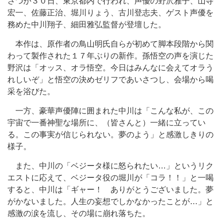
さつが３０日、東京都内で行われ、声優の野沢雅子、山寺
宏一、佐藤正治、堀川りょう、古川登志夫、ゲスト声優を
務めた中川翔子、細田雅弘監督が登壇した。
本作は、原作者の鳥山明氏自らが初めて脚本段階から関
わって製作された１７年ぶりの新作。孫悟空の声を演じた
野沢は「オッス、オラ悟空。今日はみんなに会えてオラう
れしいぞ」と悟空の決めゼリフであいさつし、会場から喝
采を浴びた。
一方、豪華声優陣に囲まれた中川は「こんな私が、この
宇宙で一番神聖な場所に、（皆さんと）一緒に立ってい
る。この事実が信じられない。夢のよう」と感激しきりの
様子。
また、中川の「ベジータ様に怒られたい…」というリク
エストに応えて、ベジータ役の堀川が「コラ！！」と一喝
すると、中川は「ギャー！ ありがとうございました。夢
がかないました。人生の妄想でしかなかったことが…」と
感激の涙を流し、その場に崩れ落ちた。