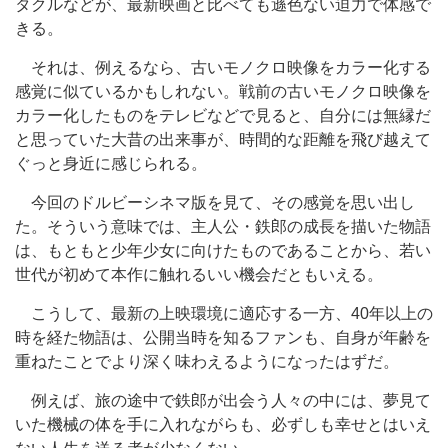
タクルなどが、最新映画と比べても遜色ない迫力で体感で
きる。
それは、例えるなら、古いモノクロ映像をカラー化する
感覚に似ているかもしれない。戦前の古いモノクロ映像を
カラー化したものをテレビなどで見ると、自分には無縁だ
と思っていた大昔の出来事が、時間的な距離を飛び越えて
ぐっと身近に感じられる。
今回のドルビーシネマ版を見て、その感覚を思い出し
た。そういう意味では、主人公・鉄郎の成長を描いた物語
は、もともと少年少女に向けたものであることから、若い
世代が初めて本作に触れるいい機会だともいえる。
こうして、最新の上映環境に適応する一方、40年以上の
時を経た物語は、公開当時を知るファンも、自身が年齢を
重ねたことでより深く味わえるようになったはずだ。
例えば、旅の途中で鉄郎が出会う人々の中には、夢見て
いた機械の体を手に入れながらも、必ずしも幸せとはいえ