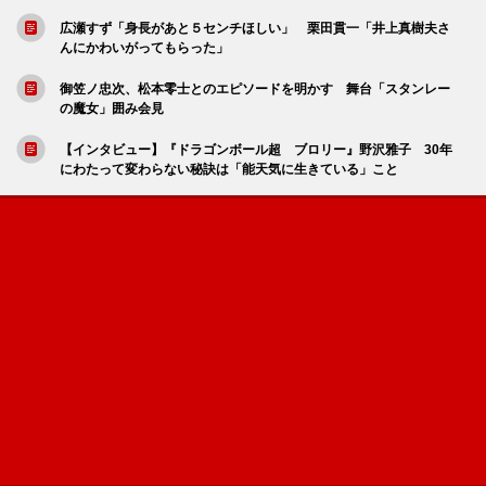
広瀬すず「身長があと５センチほしい」 栗田貫一「井上真樹夫さ
んにかわいがってもらった」
御笠ノ忠次、松本零士とのエピソードを明かす 舞台「スタンレー
の魔女」囲み会見
【インタビュー】『ドラゴンボール超 ブロリー』野沢雅子 30年
にわたって変わらない秘訣は「能天気に生きている」こと