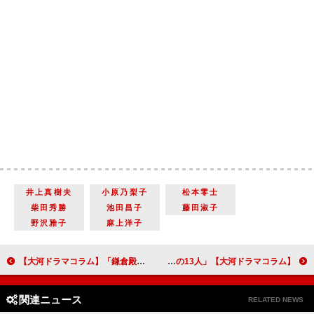
井上真樹夫
小原乃梨子
松本零士
柴田秀勝
池田昌子
藤田淑子
野沢雅子
麻上洋子
【大河ドラマコラム】「鎌倉殿の13人」第１回「大いなる小競り合い」主人公・北条義時と源頼朝、姉・政子の関わりに期待が膨らむ物語の船出
【大河ドラマコラム】「鎌倉殿の13人」第２回「佐殿の腹」義時と頼朝、「奇妙なバディ」の鮮やかな船出
関連ニュース
RELATED NEWS