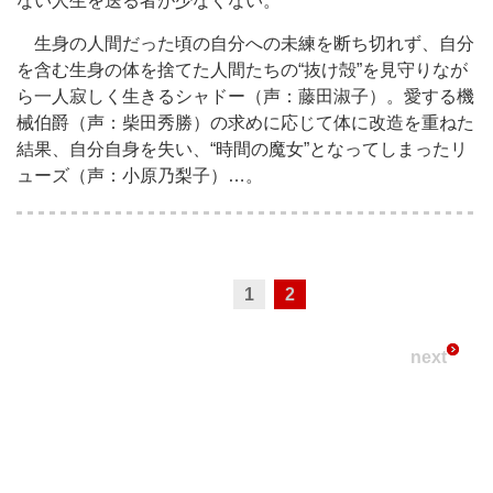
ない人生を送る者が少なくない。
生身の人間だった頃の自分への未練を断ち切れず、自分
を含む生身の体を捨てた人間たちの“抜け殻”を見守りなが
ら一人寂しく生きるシャドー（声：藤田淑子）。愛する機
械伯爵（声：柴田秀勝）の求めに応じて体に改造を重ねた
結果、自分自身を失い、“時間の魔女”となってしまったリ
ューズ（声：小原乃梨子）…。
1
2
next