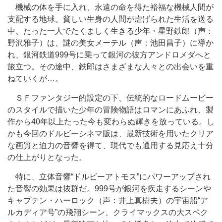
機械の体を手に入れ、永遠の命を得た裕福な機械人間が
支配する地球。貧しい生身の人間が虐げられた生活を送る
中、たった一人でたくましく生きる少年・星野鉄郎（声：
野沢雅子）は、謎の美女メーテル（声：池田昌子）に導か
れ、銀河鉄道999号に乗って銀河の彼方アンドロメダへと
旅立つ。その途中、鉄郎はさまざまな人々との出会いを重
ねていくが…。
ＳＦファンタジー的設定の下、伝統的なロードムービー
のスタイルで描いた少年の冒険物語はロマンにあふれ、製
作から40年以上たった今も変わらぬ輝きを放っている。し
かも今回のドルビーシネマ版は、最新技術を用いたクリア
な画質と迫力の音響を得て、現代でも通用する見応え十分
の仕上がりとなった。
特に、立体音響“ドルビーアトモス”にパワーアップされ
た音響の効果は抜群だ。999号が銀河を疾走するシーンや
キャプテン・ハーロック（声：井上真樹夫）の宇宙船“ア
ルカディア号”の飛翔シーン、クライマックスの大スペク