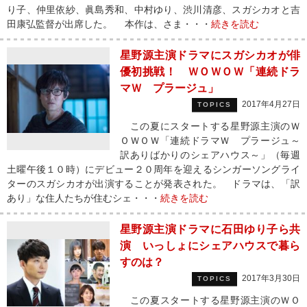
り子、仲里依紗、眞島秀和、中村ゆり、渋川清彦、スガシカオと吉
田康弘監督が出席した。 本作は、さま・・・
続きを読む
星野源主演ドラマにスガシカオが俳
優初挑戦！ ＷＯＷＯＷ「連続ドラ
マＷ プラージュ」
2017年4月27日
TOPICS
この夏にスタートする星野源主演のＷ
ＯＷＯＷ「連続ドラマＷ プラージュ～
訳ありばかりのシェアハウス～」（毎週
土曜午後１０時）にデビュー２０周年を迎えるシンガーソングライ
ターのスガシカオが出演することが発表された。 ドラマは、「訳
あり」な住人たちが住むシェ・・・
続きを読む
星野源主演ドラマに石田ゆり子ら共
演 いっしょにシェアハウスで暮ら
すのは？
2017年3月30日
TOPICS
この夏スタートする星野源主演のＷＯ