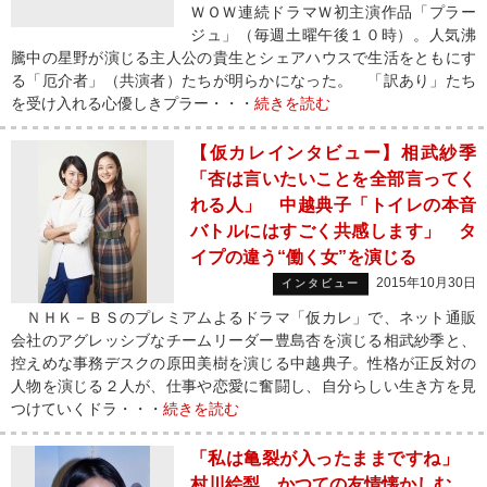
ＷＯＷ連続ドラマＷ初主演作品「プラー
ジュ」（毎週土曜午後１０時）。人気沸
騰中の星野が演じる主人公の貴生とシェアハウスで生活をともにす
る「厄介者」（共演者）たちが明らかになった。 「訳あり」たち
を受け入れる心優しきプラー・・・
続きを読む
【仮カレインタビュー】相武紗季
「杏は言いたいことを全部言ってく
れる人」 中越典子「トイレの本音
バトルにはすごく共感します」 タ
イプの違う“働く女”を演じる
2015年10月30日
インタビュー
ＮＨＫ－ＢＳのプレミアムよるドラマ「仮カレ」で、ネット通販
会社のアグレッシブなチームリーダー豊島杏を演じる相武紗季と、
控えめな事務デスクの原田美樹を演じる中越典子。性格が正反対の
人物を演じる２人が、仕事や恋愛に奮闘し、自分らしい生き方を見
つけていくドラ・・・
続きを読む
「私は亀裂が入ったままですね」
村川絵梨、かつての友情懐かしむ