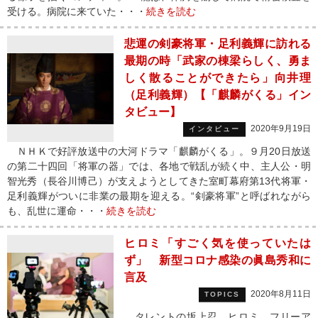
受ける。病院に来ていた・・・
続きを読む
悲運の剣豪将軍・足利義輝に訪れる
最期の時「武家の棟梁らしく、勇ま
しく散ることができたら」向井理
（足利義輝）【「麒麟がくる」イン
タビュー】
2020年9月19日
インタビュー
ＮＨＫで好評放送中の大河ドラマ「麒麟がくる」。９月20日放送
の第二十四回「将軍の器」では、各地で戦乱が続く中、主人公・明
智光秀（長谷川博己）が支えようとしてきた室町幕府第13代将軍・
足利義輝がついに非業の最期を迎える。“剣豪将軍”と呼ばれながら
も、乱世に運命・・・
続きを読む
ヒロミ「すごく気を使っていたは
ず」 新型コロナ感染の眞島秀和に
言及
2020年8月11日
TOPICS
タレントの坂上忍、ヒロミ、フリーア