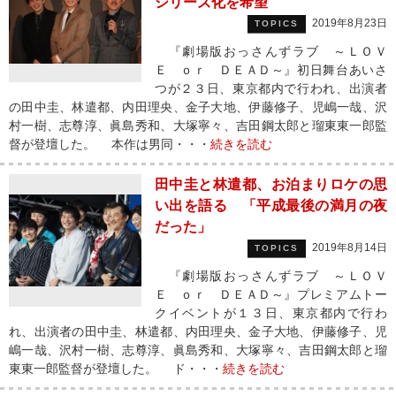
シリーズ化を希望
2019年8月23日
TOPICS
『劇場版おっさんずラブ ～ＬＯＶ
Ｅ ｏｒ ＤＥＡＤ～』初日舞台あいさ
つが２３日、東京都内で行われ、出演者
の田中圭、林遣都、内田理央、金子大地、伊藤修子、児嶋一哉、沢
村一樹、志尊淳、眞島秀和、大塚寧々、吉田鋼太郎と瑠東東一郎監
督が登壇した。 本作は男同・・・
続きを読む
田中圭と林遣都、お泊まりロケの思
い出を語る 「平成最後の満月の夜
だった」
2019年8月14日
TOPICS
『劇場版おっさんずラブ ～ＬＯＶ
Ｅ ｏｒ ＤＥＡＤ～』プレミアムトー
クイベントが１３日、東京都内で行わ
れ、出演者の田中圭、林遣都、内田理央、金子大地、伊藤修子、児
嶋一哉、沢村一樹、志尊淳、眞島秀和、大塚寧々、吉田鋼太郎と瑠
東東一郎監督が登壇した。 ド・・・
続きを読む