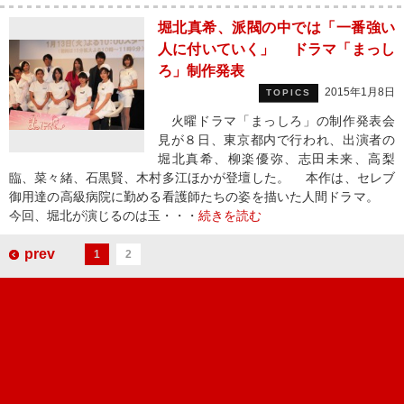
堀北真希、派閥の中では「一番強い
人に付いていく」 ドラマ「まっし
ろ」制作発表
2015年1月8日
TOPICS
火曜ドラマ「まっしろ」の制作発表会
見が８日、東京都内で行われ、出演者の
堀北真希、柳楽優弥、志田未来、高梨
臨、菜々緒、石黒賢、木村多江ほかが登壇した。 本作は、セレブ
御用達の高級病院に勤める看護師たちの姿を描いた人間ドラマ。
今回、堀北が演じるのは玉・・・
続きを読む
prev
1
2