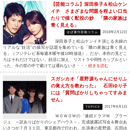
【芸能コラム】深田恭子＆松山ケン
イチ さまざまな問題を程よい口当
たりで描く配役の妙 「隣の家族は
青く見える」
2018年2月12日
ほぼ週刊芸能コラム
深田恭子と松山ケンイチ演じる夫婦の
リアルな“妊活”の描写が話題を集めている「隣の家族は青く見え
る」（フジテレビ系毎週木曜午後10時放送）。だが、本作の見どこ
ろはそれだけではない。妊活に加え、リストラや同性カップルとい
った、今の世の中で避けては通れないさ・・・
続きを読む
スガシカオ「星野源ちゃんにせりふ
の覚え方を教わった」 石田ゆり子
には「質問ばかりしちゃってすみま
せん」
2017年8月1日
TOPICS
ＷＯＷＯＷの「連続ドラマＷ プラー
ジュ ～訳ありばかりのシェアハウス～」完成披露試写会＆舞台あ
いさつが７月３１日、東京都内で行われ、出演者の星野源、石田ゆ