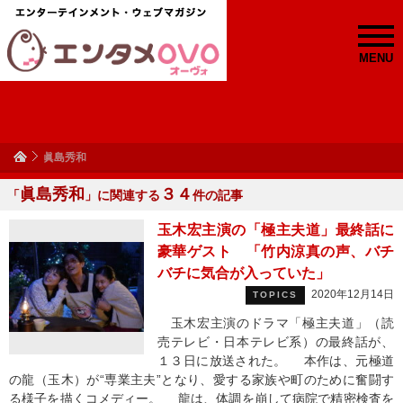
MENU
眞島秀和
眞島秀和
３４
「
」に関連する
件の記事
玉木宏主演の「極主夫道」最終話に
豪華ゲスト 「竹内涼真の声、バチ
バチに気合が入っていた」
2020年12月14日
TOPICS
玉木宏主演のドラマ「極主夫道」（読
売テレビ・日本テレビ系）の最終話が、
１３日に放送された。 本作は、元極道
の龍（玉木）が“専業主夫”となり、愛する家族や町のために奮闘す
る様子を描くコメディー。 龍は、体調を崩して病院で精密検査を