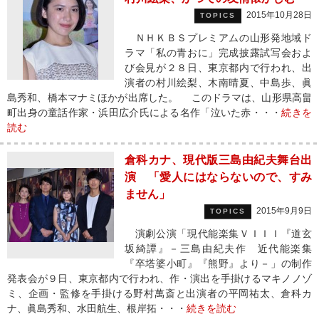
2015年10月28日
TOPICS
ＮＨＫＢＳプレミアムの山形発地域ド
ラマ「私の青おに」完成披露試写会およ
び会見が２８日、東京都内で行われ、出
演者の村川絵梨、木南晴夏、中島歩、眞
島秀和、橋本マナミほかが出席した。 このドラマは、山形県高畠
町出身の童話作家・浜田広介氏による名作「泣いた赤・・・
続きを
読む
倉科カナ、現代版三島由紀夫舞台出
演 「愛人にはならないので、すみ
ません」
2015年9月9日
TOPICS
演劇公演「現代能楽集ＶＩＩＩ『道玄
坂綺譚』－三島由紀夫作 近代能楽集
『卒塔婆小町』『熊野』より－」の制作
発表会が９日、東京都内で行われ、作・演出を手掛けるマキノノゾ
ミ、企画・監修を手掛ける野村萬斎と出演者の平岡祐太、倉科カ
ナ、眞島秀和、水田航生、根岸拓・・・
続きを読む