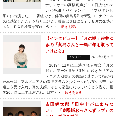
ナウンサーの高橋真麻が１１日放送のテ
レビ番組「バイキング」（フジテレビ
系）に出演した。 番組では、俳優の眞島秀和が新型コロナウイル
スに感染したことを取り上げた。眞島は６日に３７．８度の発熱が
あり、ＰＣＲ検査を実施。翌・・・
続きを読む
【インタビュー】「月の獣」岸井ゆ
きの「眞島さんと一緒に年を取って
いけたら」
2019年8月30日
インタビュー
2019年12月に上演される舞台「月の
獣」。第一次世界大戦中に起きた「アル
メニア人迫害」の実話に基づいて描かれ
た本作は、アルメニア人の青年アラムと少女セタがお互いの苦しい
過去を受け入れ、真の夫婦、そして家族になっていく姿を描く。世
界20カ国以上で上演され、日本・・・
続きを読む
吉田鋼太郎「田中圭が止まらな
い」 『劇場版おっさんずラブ』の