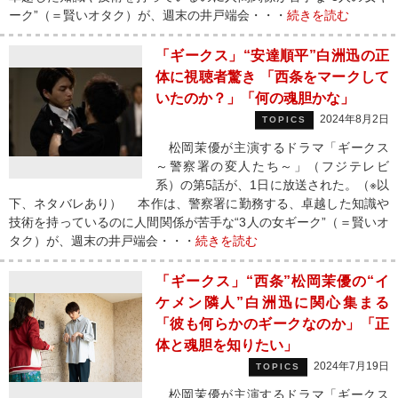
ーク”（＝賢いオタク）が、週末の井戸端会・・・
続きを読む
「ギークス」“安達順平”白洲迅の正
体に視聴者驚き 「西条をマークして
いたのか？」「何の魂胆かな」
2024年8月2日
TOPICS
松岡茉優が主演するドラマ「ギークス
～警察署の変人たち～」（フジテレビ
系）の第5話が、1日に放送された。（※以
下、ネタバレあり） 本作は、警察署に勤務する、卓越した知識や
技術を持っているのに人間関係が苦手な“3人の女ギーク”（＝賢いオ
タク）が、週末の井戸端会・・・
続きを読む
「ギークス」“西条”松岡茉優の“イ
ケメン隣人”白洲迅に関心集まる
「彼も何らかのギークなのか」「正
体と魂胆を知りたい」
2024年7月19日
TOPICS
松岡茉優が主演するドラマ「ギークス