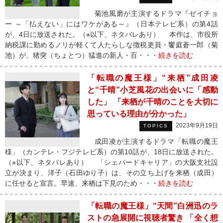
菊池風磨が主演するドラマ『ゼイチョ
ー ～「払えない」にはワケがある～』（日本テレビ系）の第4話
が、4日に放送された。（※以下、ネタバレあり） 本作は、市役所
納税課に勤めるノリが軽くて人たらしな徴税吏員・饗庭蒼一郎（菊
池）が、猪突（ちょとつ）猛進の新人・百・・・
続きを読む
「転職の魔王様」“来栖”成田凌
と“千晴”小芝風花の出会いに「感動
した」 「来栖が千晴のことを大切に
思っている理由が分かった」
2023年9月19日
TOPICS
成田凌が主演するドラマ「転職の魔王
様」（カンテレ・フジテレビ系）の第10話が、18日に放送された。
（※以下、ネタバレあり） 「シェパードキャリア」の大阪支社設
立が決まり、洋子（石田ゆり子）は、その立ち上げを来栖（成田）
に任せると宣言。早速、来栖は下見のため・・・
続きを読む
「転職の魔王様」“天間”白洲迅のラ
ストの急展開に視聴者驚き 「全く想