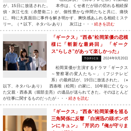
が、15日に放送された。 本作は、くせ者だが頭の切れる相続探
偵・灰江七生（赤楚衛二）が、個性豊かな仲間たちと共に、痛快
に、時に大真面目に事件を解き明かす、爽快感あふれる相続ミステ
リー。（＊以下、ネタバレあり） 灰江は・・・
続きを読む
「ギークス」“西条”松岡茉優の恋模
様に「斬新な最終回」 「ギーク
ス“らしさ”があって楽しかった」
2024年9月20日
TOPICS
松岡茉優が主演するドラマ「ギークス
～警察署の変人たち～」（フジテレビ
系）の最終話が、19日に放送された。（※
以下、ネタバレあり） 西条唯（松岡）の家に、10年前に亡くなっ
た父親・西条真（堀部圭亮）の遺品が送られてきた。そのほとんど
が仕事に関するものだったが・・・
続きを読む
「ギークス」“西条”松岡茉優を巡る
三角関係に反響 「白洲迅の頭ポンポ
ンにキュン」「芹沢の『俺が守りま