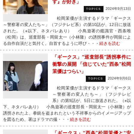
す』が好き」
2024年9月13日
TOPICS
松岡茉優が主演するドラマ「ギークス
～警察署の変人たち～」（フジテレビ系）の第10話が、12日に放送
された。（※以下、ネタバレあり） 小鳥遊署の鑑識官・西条唯
（松岡）は、巡査部長・岡留太一（小林隆）の誘拐事件が岡留によ
る自作自演だと気付く。自首するように呼び・・・
続きを読む
「ギークス」“巡査部長”誘拐事件に
衝撃の展開 「信じていた“西条”松岡
茉優はつらい」
2024年9月6日
TOPICS
松岡茉優が主演するドラマ「ギークス
～警察署の変人たち～」（フジテレビ
系）の第9話が、5日に放送された。（※以
下、ネタバレあり） 小鳥遊署の巡査部長・岡留太一（小林隆）が
誘拐された上、拳銃を盗まれたという不祥事からのイメージアップ
を図るため、署はドラマの撮・・・
続きを読む
「ギークス」“西条”松岡茉優と“安