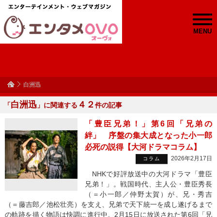
MENU
白洲迅
白洲迅
４２
「
」に関連する
件の記事
「豊臣兄弟！」第6回「兄弟の
絆」 序盤の集大成となった小一郎
必死の説得【大河ドラマコラム】
2026年2月17日
コラム
NHKで好評放送中の大河ドラマ「豊臣
兄弟！」。戦国時代、主人公・豊臣秀長
（＝小一郎／仲野太賀）が、兄・秀吉
（＝藤吉郎／池松壮亮）を支え、兄弟で天下統一を成し遂げるまで
の軌跡を描く物語は快調に進行中。2月15日に放送された第6回「兄