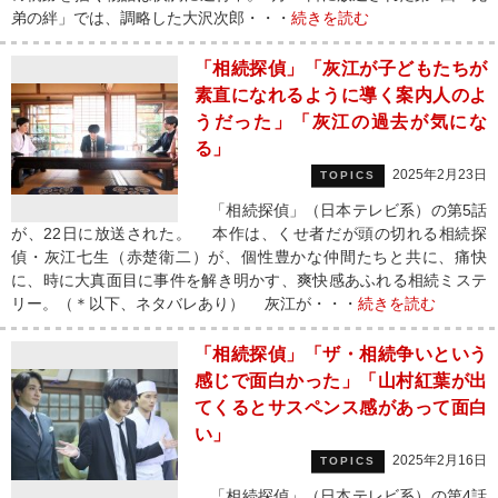
弟の絆」では、調略した大沢次郎・・・
続きを読む
「相続探偵」「灰江が子どもたちが
素直になれるように導く案内人のよ
うだった」「灰江の過去が気にな
る」
2025年2月23日
TOPICS
「相続探偵」（日本テレビ系）の第5話
が、22日に放送された。 本作は、くせ者だが頭の切れる相続探
偵・灰江七生（赤楚衛二）が、個性豊かな仲間たちと共に、痛快
に、時に大真面目に事件を解き明かす、爽快感あふれる相続ミステ
リー。（＊以下、ネタバレあり） 灰江が・・・
続きを読む
「相続探偵」「ザ・相続争いという
感じで面白かった」「山村紅葉が出
てくるとサスペンス感があって面白
い」
2025年2月16日
TOPICS
「相続探偵」（日本テレビ系）の第4話