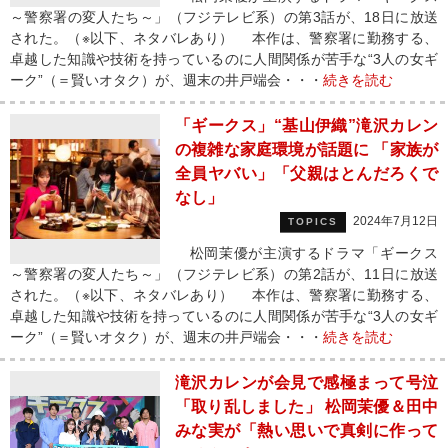
～警察署の変人たち～」（フジテレビ系）の第3話が、18日に放送
された。（※以下、ネタバレあり） 本作は、警察署に勤務する、
卓越した知識や技術を持っているのに人間関係が苦手な“3人の女ギ
ーク”（＝賢いオタク）が、週末の井戸端会・・・
続きを読む
「ギークス」“基山伊織”滝沢カレン
の複雑な家庭環境が話題に 「家族が
全員ヤバい」「父親はとんだろくで
なし」
2024年7月12日
TOPICS
松岡茉優が主演するドラマ「ギークス
～警察署の変人たち～」（フジテレビ系）の第2話が、11日に放送
された。（※以下、ネタバレあり） 本作は、警察署に勤務する、
卓越した知識や技術を持っているのに人間関係が苦手な“3人の女ギ
ーク”（＝賢いオタク）が、週末の井戸端会・・・
続きを読む
滝沢カレンが会見で感極まって号泣
「取り乱しました」 松岡茉優＆田中
みな実が「熱い思いで真剣に作って