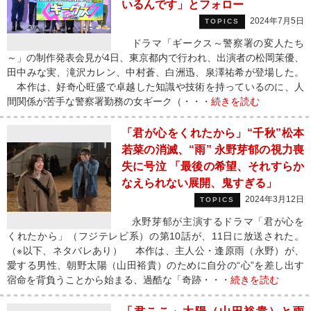
いるんです」とフォロー
2024年7月5日
TOPICS
ドラマ「ギークス～警察署の変人たち
～」の制作発表会見が4日、東京都内で行われ、出演者の松岡茉優、
田中みな実、滝沢カレン、中村蒼、白洲迅、泉澤祐希が登場した。
本作は、好奇心旺盛で卓越した知識や技術を持っているのに、人
間関係が苦手な警察署勤務の女ギーク（・・・
続きを読む
「君が心をくれたから」“千秋”松本
若菜の消滅、“雨” 永野芽郁の視力喪
失に号泣 「最後の希望、それすらか
なえられない展開、鬼すぎる」
2024年3月12日
TOPICS
永野芽郁が主演するドラマ「君が心を
くれたから」（フジテレビ系）の第10話が、11日に放送された。
（※以下、ネタバレあり） 本作は、主人公・逢原雨（永野）が、
愛する男性、朝野太陽（山田裕貴）のために自分の“心”を差し出す
宿命を背負うことから始まる、過酷な「奇跡・・・
続きを読む