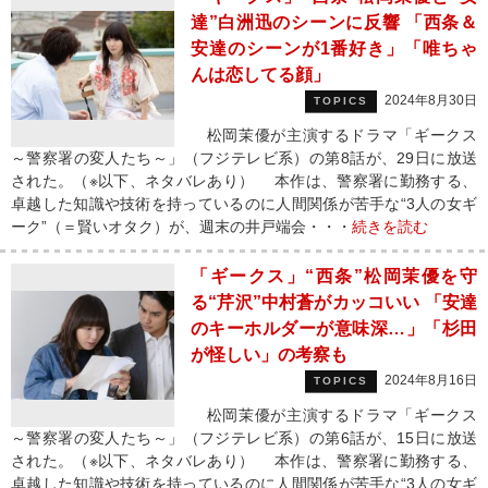
達”白洲迅のシーンに反響 「西条＆
安達のシーンが1番好き」「唯ちゃ
んは恋してる顔」
2024年8月30日
TOPICS
松岡茉優が主演するドラマ「ギークス
～警察署の変人たち～」（フジテレビ系）の第8話が、29日に放送
された。（※以下、ネタバレあり） 本作は、警察署に勤務する、
卓越した知識や技術を持っているのに人間関係が苦手な“3人の女ギ
ーク”（＝賢いオタク）が、週末の井戸端会・・・
続きを読む
「ギークス」“西条”松岡茉優を守
る“芹沢”中村蒼がカッコいい 「安達
のキーホルダーが意味深…」「杉田
が怪しい」の考察も
2024年8月16日
TOPICS
松岡茉優が主演するドラマ「ギークス
～警察署の変人たち～」（フジテレビ系）の第6話が、15日に放送
された。（※以下、ネタバレあり） 本作は、警察署に勤務する、
卓越した知識や技術を持っているのに人間関係が苦手な“3人の女ギ