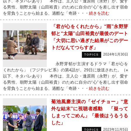
以下、ネタバレあり） 本作は、主人公・逢原雨（永野）が、愛す
る男性、朝野太陽（山田裕貴）のために自分の“心”を差し出す宿命
を背負うことから始まる、過酷な「奇跡・・・
続きを読む
「君が心をくれたから」“雨”永野芽
郁と“太陽”山田裕貴が最後のデート
「大切に思い過ぎた結果がこのデー
トだなんてつらすぎ」
2024年1月30日
TOPICS
永野芽郁が主演するドラマ「君が心を
くれたから」（フジテレビ系）の第4話が、29日に放送された。（※
以下、ネタバレあり） 本作は、主人公・逢原雨（永野）が、愛す
る男性、朝野太陽（山田裕貴）のために自分の“心”を差し出す宿命
を背負うことから始まる、過酷な「奇跡・・・
続きを読む
菊池風磨主演の「ゼイチョー」“意
外な結末”に視聴者感動 「疑って
しまってごめん」「最後はうるうる
した」
2023年11月5日
TOPICS