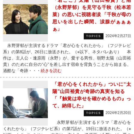
「君ここ」太陽（山田裕貴）と雨
（永野芽郁）を見守る千秋（松本若
菜）の思いに視聴者涙 「千秋が母の
思いを出した瞬間、涙腺がぁぁぁ
ぁ」
2024年2月27日
TOPICS
永野芽郁が主演するドラマ「君が心をくれたから」（フジテレビ
系）の第8話が、26日に放送された。（※以下、ネタバレあり） 本
作は、主人公・逢原雨（永野）が、愛する男性、朝野太陽（山田裕
貴）のために自分の“心”を差し出す宿命を背負うことから始まる、
過酷な「奇跡・・・
続きを読む
「君が心をくれたから」ついに“太
陽”山田裕貴が奇跡の真実を知る
「『触覚は幸せを確かめるもの』っ
て、納得した」
2024年2月20日
TOPICS
永野芽郁が主演するドラマ「君が心を
くれたから」（フジテレビ系）の第7話が、19日に放送された。（※