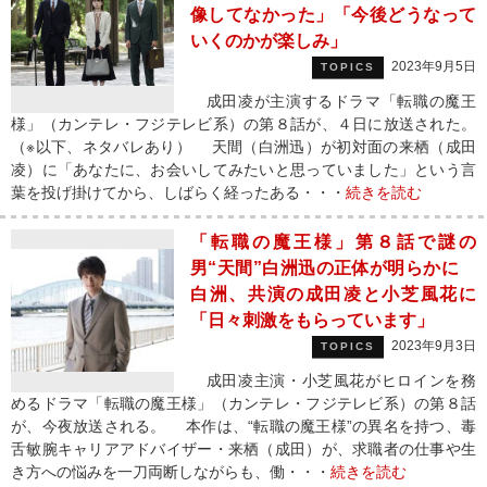
像してなかった」「今後どうなって
いくのかが楽しみ」
2023年9月5日
TOPICS
成田凌が主演するドラマ「転職の魔王
様」（カンテレ・フジテレビ系）の第８話が、４日に放送された。
（※以下、ネタバレあり） 天間（白洲迅）が初対面の来栖（成田
凌）に「あなたに、お会いしてみたいと思っていました」という言
葉を投げ掛けてから、しばらく経ったある・・・
続きを読む
「転職の魔王様」第８話で謎の
男“天間”白洲迅の正体が明らかに
白洲、共演の成田凌と小芝風花に
「日々刺激をもらっています」
2023年9月3日
TOPICS
成田凌主演・小芝風花がヒロインを務
めるドラマ「転職の魔王様」（カンテレ・フジテレビ系）の第８話
が、今夜放送される。 本作は、“転職の魔王様”の異名を持つ、毒
舌敏腕キャリアアドバイザー・来栖（成田）が、求職者の仕事や生
き方への悩みを一刀両断しながらも、働・・・
続きを読む