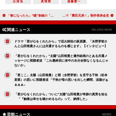
白洲迅
真飛聖
遠藤憲一
「春になったら」“瞳”奈緒の「春になったら…」の約束に号泣 「“雅彦”木梨憲武との病室のシーンからずっと泣いてた」
2026年大河ドラマの主演は仲野太賀！「最高に面白い大河ドラマを作りたい」主人公は豊臣秀長 大河ドラマ「豊臣兄弟！」制作発表会見
関連ニュース
RELATED NEWS
ドラマ「君が心をくれたから」で花火師役の萩原護、「永野芽郁さ
んと山田裕貴さんには共通するものを感じます」【インタビュー】
「君が心をくれたから」“太陽”山田裕貴と遺作絵画のとある共通メ
ッセージに視聴者涙 「これ最終回に体中の水分全部なくなるんじゃ
ないか」
「君ここ」太陽（山田裕貴）と雨（永野芽郁）を見守る千秋（松本
若菜）の思いに視聴者涙 「千秋が母の思いを出した瞬間、涙腺がぁ
ぁぁぁ」
「君が心をくれたから」ついに“太陽”山田裕貴が奇跡の真実を知る
「『触覚は幸せを確かめるもの』って、納得した」
芸能ニュース
NEWS