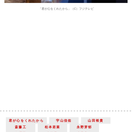
「君が心をくれたから」（C）フジテレビ
君が心をくれたから
宇山佳佑
山田裕貴
斎藤工
松本若菜
永野芽郁