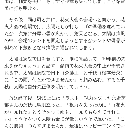
雨は、触覚を失い、もうすぐ視覚も失ってしまうことを霞
美に打ち明ける。
その後、雨は司と共に、花火大会の会場へと向かう。花
火大会の会場では、太陽たちが打ち上げの準備を進めてい
たが、次第に分厚い雲が広がり、荒天となる。太陽は強風
の中、会場のテントを固定しようとするがテントや備品が
倒れて下敷きとなり病院に運ばれてしまう。
太陽は病院で目を覚ますと、雨に電話して「10年前の約
束をかなえよう」と話す。豪雨で花火大会の中止が予想さ
れる中、太陽は病院で日下（斎藤工）と千秋（松本若菜）
に「この雨、何とかできませんか」と頼み込む。すると千
秋は太陽に自分の正体を明かしてしまう。
放送終了後、SNS上には「ラスト、視力を失った永野芽
郁さんの演技に鳥肌立った」「視力を失ったのに『（花火
が）見れた』とうそをつく雨も、『見てもらえてうれし
い』とうそをつく太陽も全てが優しいうそで泣いた」「こ
んな展開、つらすぎませんか。最後はハッピーエンドでお