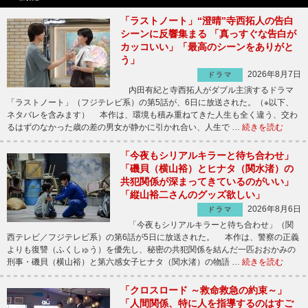
「ラストノート」“澄晴”寺西拓人の告白
シーンに反響集まる 「真っすぐな告白が
カッコいい」「最高のシーンをありがと
う」
2026年8月7日
ドラマ
内田有紀と寺西拓人がダブル主演するドラマ
「ラストノート」（フジテレビ系）の第5話が、6日に放送された。（※以下、
ネタバレを含みます） 本作は、環境も積み重ねてきた人生も全く違う、交わ
るはずのなかった歳の差の男女が静かに引かれ合い、人生で …
続きを読む
「今夜もシリアルキラーと待ち合わせ」
「磯貝（横山裕）とヒナタ（関水渚）の
共犯関係が深まってきているのがいい」
「縦山裕二さんのグッズ欲しい」
2026年8月6日
ドラマ
「今夜もシリアルキラーと待ち合わせ」（関
西テレビ／フジテレビ系）の第6話が5日に放送された。 本作は、警察の正義
よりも復讐（ふくしゅう）を優先し、秘密の共犯関係を結んだ一匹おおかみの
刑事・磯貝（横山裕）と第六感女子ヒナタ（関水渚）の物語 …
続きを読む
「クロスロード ～救命救急の約束～」
「人間関係、特に人を指導するのはすご