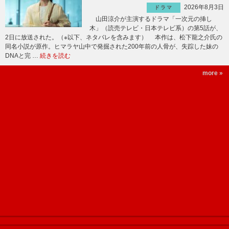
2026年8月3日
ドラマ
山田涼介が主演するドラマ「一次元の挿し
木」（読売テレビ・日本テレビ系）の第5話が、
2日に放送された。（※以下、ネタバレを含みます） 本作は、松下龍之介氏の
同名小説が原作。ヒマラヤ山中で発掘された200年前の人骨が、失踪した妹の
DNAと完 …
続きを読む
more »