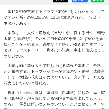
永野芽郁が主演するドラマ「君が心をくれたから」（フ
ジテレビ系）の第10話が、11日に放送された。（※以下、
ネタバレあり）
本作は、主人公・逢原雨（永野）が、愛する男性、朝野
太陽（山田裕貴）のために自分の“心”を差し出す宿命を背
負うことから始まる、過酷な「奇跡」が引き起こすファン
タジーラブストーリー。脚本は小説家・宇山佳佑氏による
オリジナル。
太陽は雨に花火大会で打ち上げる花火の審査に、合格し
たと報告する。トップバッターが太陽の父・陽平（遠藤憲
一）で、太陽の花火はその次だという。喜ぶ雨は、どんな
花火にしたのかと尋ねる。
桜まつり当日。雨は、望田司（白洲迅）に頼み、母・霞
美（真飛聖）が入院している病院まで車を出してもらう。
すると、霞美は雨がつえをついていることに驚く。そして