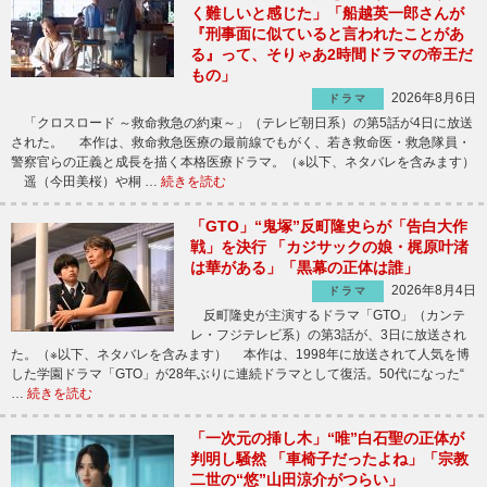
く難しいと感じた」「船越英一郎さんが
『刑事面に似ていると言われたことがあ
る』って、そりゃあ2時間ドラマの帝王だ
もの」
2026年8月6日
ドラマ
「クロスロード ～救命救急の約束～」（テレビ朝日系）の第5話が4日に放送
された。 本作は、救命救急医療の最前線でもがく、若き救命医・救急隊員・
警察官らの正義と成長を描く本格医療ドラマ。（※以下、ネタバレを含みます）
遥（今田美桜）や桐 …
続きを読む
「GTO」“鬼塚”反町隆史らが「告白大作
戦」を決行 「カジサックの娘・梶原叶渚
は華がある」「黒幕の正体は誰」
2026年8月4日
ドラマ
反町隆史が主演するドラマ「GTO」（カンテ
レ・フジテレビ系）の第3話が、3日に放送され
た。（※以下、ネタバレを含みます） 本作は、1998年に放送されて人気を博
した学園ドラマ「GTO」が28年ぶりに連続ドラマとして復活。50代になった“
…
続きを読む
「一次元の挿し木」“唯”白石聖の正体が
判明し騒然 「車椅子だったよね」「宗教
二世の“悠”山田涼介がつらい」