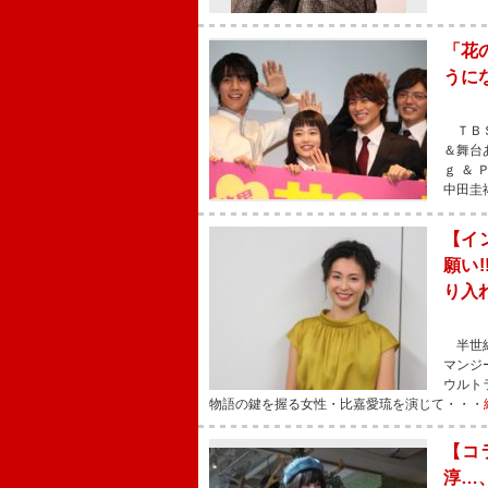
「花
うに
ＴＢＳ
＆舞台
ｇ ＆
中田圭
【イ
願い
り入
半世紀
マンジ
ウルト
物語の鍵を握る女性・比嘉愛琉を演じて・・・
【コ
淳…