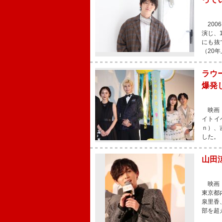
200
演じ、
にも抜
（20
ラウ
爆発
映画『
イトイ
ｎ）、
した。
山田
映画『
東京都
泉里香
部を超