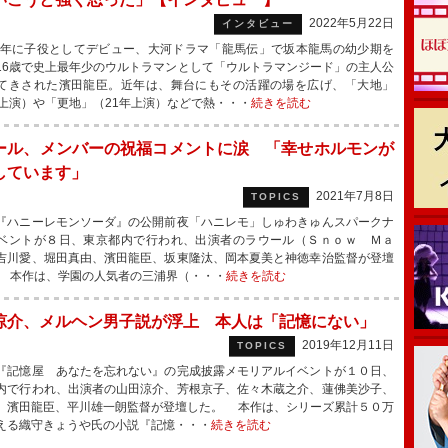
2022年5月22日
インタビュー
6年に子役としてデビュー、大河ドラマ「龍馬伝」で坂本龍馬の幼少期を
16歳で史上最年少のウルトラマンとして「ウルトラマンジード」の主人公
てきされた濱田龍臣。近年は、舞台にもその活躍の場を広げ、「大地」
年上演）や「更地」（21年上演）などで熱・・・
続きを読む
ール、メンバーの祝福コメントに涙 「幸せホルモンが
しています」
2021年7月8日
TOPICS
ハニーレモンソーダ』の公開前夜「ハニレモ」しゅわきゅんスパークナ
ベントが８日、東京都内で行われ、出演者のラウール（Ｓｎｏｗ Ｍａ
吉川愛、堀田真由、濱田龍臣、坂東隆汰、岡本夏美と神徳幸治監督が登壇
 本作は、学園の人気者の三浦界（・・・
続きを読む
涼介、メルヘン男子説が浮上 本人は「記憶にない」
2019年12月11日
TOPICS
記憶屋 あなたを忘れない』の完成披露メモリアルイベントが１０日、
内で行われ、出演者の山田涼介、芳根京子、佐々木蔵之介、蓮佛美沙子、
、濱田龍臣、平川雄一朗監督が登壇した。 本作は、シリーズ累計５０万
える織守きょうや氏の小説『記憶・・・
続きを読む