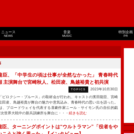
ニュース
音楽
特別企画
NEWS
MUSIC
PR
事
龍臣、「中学生の頃は仕事が全然なかった」 青春時代
顧 主演舞台で宮崎秋人、松田凌、鳥越裕貴と初共演
2023年10月30日
TOPICS
ビロクシー・ブルース」の取材会が行われ、キャストの濱田龍臣、宮崎
松田凌、鳥越裕貴が舞台の魅力や意気込み、青春時代の思い出を語った。
、ブロードウェイを代表する喜劇作家ニール・サイモン氏の自伝的戯
2次世界大戦中の新兵訓練所を舞台に・・・
続きを読む
龍臣、ターニングポイントは“ウルトラマン”「役者をや
いこうと強く思った」【インタビュー】