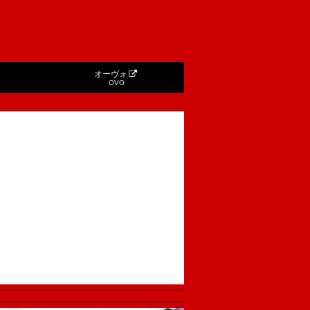
オーヴォ
OVO