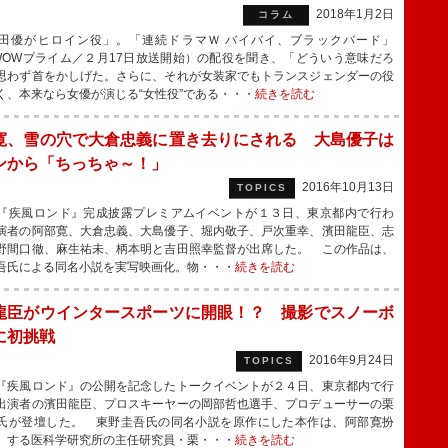
2018年1月2日
コラム
優がヒロイン役」。「連続ドラマＷ バイバイ、ブラックバード」
WOWプライム／２月17日放送開始）の配役を聞き、「どういう意味だろ
思わず首をかしげた。さらに、それが女装家でもトランスジェンダーの役
く、本来なら女優が演じる“女性役”である・・・
続きを読む
寛、雪の穴で大倉忠義に置き去りにされる 大島優子は
ンから「ちっちゃ～！」
2016年10月13日
TOPICS
疾風ロンド』完成披露プレミアムイベントが１３日、東京都内で行わ
演者の阿部寛、大倉忠義、大島優子、堀内敬子、戸次重幸、濱田龍臣、志
野間口徹、麻生祐未、柄本明と吉田照幸監督が出席した。 この作品は、
吾氏による同名小説を実写映画化。物・・・
続きを読む
龍臣がウインタースポーツに開眼！？ 撮影でスノーボ
に初挑戦
2016年9月24日
TOPICS
疾風ロンド』の公開を記念したトークイベントが２４日、東京都内で行
出演者の濱田龍臣、プロスキーヤーの岡部哲也選手、プロデューサーの栗
氏が登壇した。 東野圭吾氏の同名小説を原作にした本作は、阿部寛扮
）する医科学研究所の主任研究員・栗・・・
続きを読む