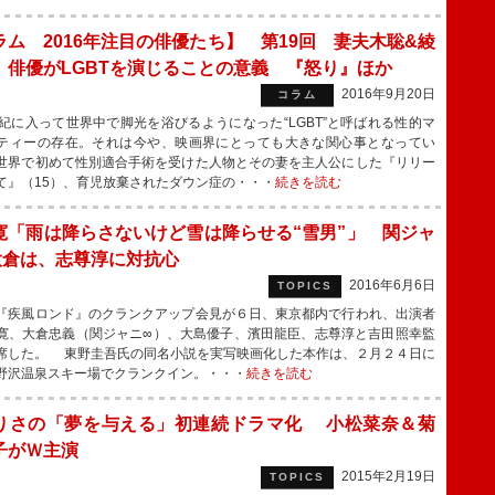
ラム 2016年注目の俳優たち】 第19回 妻夫木聡&綾
 俳優がLGBTを演じることの意義 『怒り』ほか
2016年9月20日
コラム
紀に入って世界中で脚光を浴びるようになった“LGBT”と呼ばれる性的マ
ティーの存在。それは今や、映画界にとっても大きな関心事となってい
世界で初めて性別適合手術を受けた人物とその妻を主人公にした『リリー
て』（15）、育児放棄されたダウン症の・・・
続きを読む
寛「雨は降らさないけど雪は降らせる“雪男”」 関ジャ
大倉は、志尊淳に対抗心
2016年6月6日
TOPICS
疾風ロンド』のクランクアップ会見が６日、東京都内で行われ、出演者
寛、大倉忠義（関ジャニ∞）、大島優子、濱田龍臣、志尊淳と吉田照幸監
席した。 東野圭吾氏の同名小説を実写映画化した本作は、２月２４日に
野沢温泉スキー場でクランクイン。・・・
続きを読む
りさの「夢を与える」初連続ドラマ化 小松菜奈＆菊
子がＷ主演
2015年2月19日
TOPICS