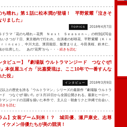
のち晴れ」第１話に松本潤が登場！ 平野紫耀「泣きそ
なりました」
2018年4月7日
TOPICS
ドラマ「花のち晴れ～花男 Ｎｅｘｔ Ｓｅａｓｏｎ～」の特別試写会
あいさつが７日、東京都内で行われ、出演者の杉咲花、平野紫耀（Ｋｉｎ
 Ｐｒｉｎｃｅ）、中川大志、濱田龍臣、飯豊まりえ、今田美桜、鈴木仁、
祐が出席した。 あの“花男”から・・・
続きを読む
ンタビュー】『劇場版 ウルトラマンジード つなぐぜ!
!!』本仮屋ユイカ「比嘉愛琉は、ここ10年で一番すんな
れた役」
2018年3月9日
インタビュー
以上の歴史を誇る「ウルトラマン」シリーズの最新作『劇場版 ウルトラ
ード つなぐぜ! 願い!!』が３月10日から全国公開される。最新ヒーロー、
ラマンジードの活躍を描いた本作で、主人公・朝倉リクと沖縄で出会い、
続きを読む
ラム】女装ブーム到来！？ 城田優、瀬戸康史、志尊
、イケメン俳優たちが美の競演！