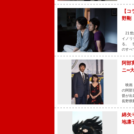
【コ
野剛
21世
イノリ
る。 
のすべ
阿部
ニ∞
映画『
の阿部
督が出
長野県
綿矢
地凛