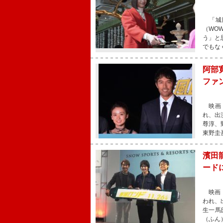
「城田
（WO
う」と
でもな
阿部
ファ
映画『
れ、出
尊淳、
東野圭
濱田
ード
映画『
われ、
生一馬
（ふん