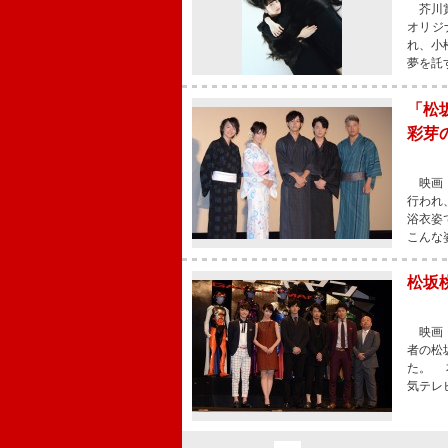
芥川賞
オリジ
れ、小
夢を託
「松
彩芽
映画『
行われ
浴衣姿
こんな
松坂
映画『
者の松
た。 
気テレ