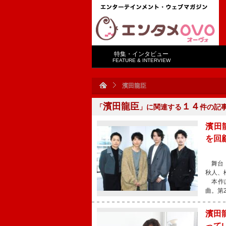
特集・インタビュー
FEATURE & INTERVIEW
濱田龍臣
濱田龍臣
１４
「
」に関連する
件の記
濱田
を回
舞台「
秋人、
本作は
曲。第
濱田
って