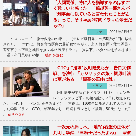
「人間関係、特に人を指導するのはすご
く難しいと感じた」「船越英一郎さんが
『刑事面に似ていると言われたことがあ
る』って、そりゃあ2時間ドラマの帝王だ
もの」
2026年8月6日
ドラマ
「クロスロード ～救命救急の約束～」（テレビ朝日系）の第5話が4日に放送
された。 本作は、救命救急医療の最前線でもがく、若き救命医・救急隊員・
警察官らの正義と成長を描く本格医療ドラマ。（※以下、ネタバレを含みます）
遥（今田美桜）や桐 …
続きを読む
「GTO」“鬼塚”反町隆史らが「告白大作
戦」を決行 「カジサックの娘・梶原叶渚
は華がある」「黒幕の正体は誰」
2026年8月4日
ドラマ
反町隆史が主演するドラマ「GTO」（カンテ
レ・フジテレビ系）の第3話が、3日に放送され
た。（※以下、ネタバレを含みます） 本作は、1998年に放送されて人気を博
した学園ドラマ「GTO」が28年ぶりに連続ドラマとして復活。50代になった“
…
続きを読む
「一次元の挿し木」“唯”白石聖の正体が
判明し騒然 「車椅子だったよね」「宗教