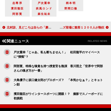
志尊淳
戸次重幸
柄本明
濱田龍臣
疾風ロンド
野間口徹
阿部寛
麻生祐未
北村諒、見どころは自らの「磨き上げたお尻」 舞台「おそ松さん」東京公演が開幕
妻夫木聡、野村周平に負けてなかった サプライズ登場に観客１２００人が熱狂！
関連ニュース
RELATED NEWS
戸次重幸「じゃあ、私も断ちません！」 松田龍平のマイペース
に“憤慨”？
阿部寛、特殊な嗅覚を持つ捜査官を熱演 香川照之「世界中で阿部
さんの嗅ぎ方が一番」
大島優子に坂口健太郎がプロポーズ？ 「本気かなぁ？」とキョト
ン顔
濱田龍臣がウインタースポーツに開眼！？ 撮影でスノーボードに
初挑戦