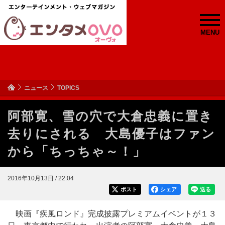
MENU
ニュース
TOPICS
阿部寛、雪の穴で大倉忠義に置き
去りにされる 大島優子はファン
から「ちっちゃ～！」
2016年10月13日 / 22:04
ポスト
シェア
送る
映画『疾風ロンド』完成披露プレミアムイベントが１３