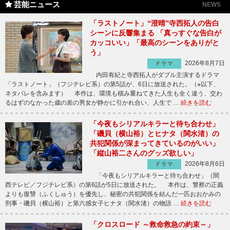
芸能ニュース
NEWS
「ラストノート」“澄晴”寺西拓人の告白
シーンに反響集まる 「真っすぐな告白が
カッコいい」「最高のシーンをありがと
う」
2026年8月7日
ドラマ
内田有紀と寺西拓人がダブル主演するドラマ
「ラストノート」（フジテレビ系）の第5話が、6日に放送された。（※以下、
ネタバレを含みます） 本作は、環境も積み重ねてきた人生も全く違う、交わ
るはずのなかった歳の差の男女が静かに引かれ合い、人生で …
続きを読む
「今夜もシリアルキラーと待ち合わせ」
「磯貝（横山裕）とヒナタ（関水渚）の
共犯関係が深まってきているのがいい」
「縦山裕二さんのグッズ欲しい」
2026年8月6日
ドラマ
「今夜もシリアルキラーと待ち合わせ」（関
西テレビ／フジテレビ系）の第6話が5日に放送された。 本作は、警察の正義
よりも復讐（ふくしゅう）を優先し、秘密の共犯関係を結んだ一匹おおかみの
刑事・磯貝（横山裕）と第六感女子ヒナタ（関水渚）の物語 …
続きを読む
「クロスロード ～救命救急の約束～」