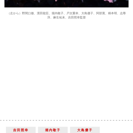
（左から）野間口徹、濱田龍臣、堀内敬子、戸次重幸、大島優子、阿部寛、柄本明、志尊
淳、麻生祐未、吉田照幸監督
吉田照幸
堀内敬子
大島優子