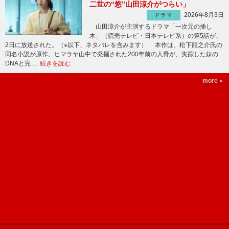
二世の“悠”山田涼介がつらい」
2026年8月3日
ドラマ
山田涼介が主演するドラマ「一次元の挿し
木」（読売テレビ・日本テレビ系）の第5話が、
2日に放送された。（※以下、ネタバレを含みます） 本作は、松下龍之介氏の
同名小説が原作。ヒマラヤ山中で発掘された200年前の人骨が、失踪した妹の
DNAと完 …
続きを読む
more »