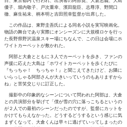
日、東京都内で行われ、出演者の阿部寛、大倉忠義、大島
優子、堀内敬子、戸次重幸、濱田龍臣、志尊淳、野間口
徹、麻生祐未、柄本明と吉田照幸監督が出席した。
この作品は、東野圭吾氏による同名小説を実写映画化。
物語の舞台であり実際にオンシーズンに大規模ロケを行っ
た長野県野沢温泉スキー場にちなんで、この日は会場にホ
ワイトカーペットが敷かれた。
阿部と大倉とともに３人でカーペットを歩き、ファンの
声援に応えた大島は「ホワイトカーペットを歩くたびに
『ちっちゃ！ ちっちゃ！』と聞こえてきたけど、お隣に
いらっしゃる阿部さんが大きいっていうのもありますから
ね」と苦笑交じりに訂正した。
撮影中の印象的なシーンについて問われた阿部は、大倉
との共演部分を挙げて「僕が雪の穴に落っこちるというの
が２人での最初のシーンだったのですが、監督にカットを
かけてもらえなかった。どうするどうするという感じに気
まずくなって、大倉くんは早々に逃げていってしまったの