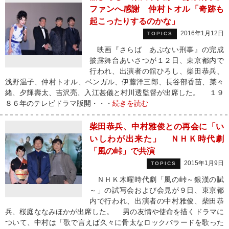
ファンへ感謝 仲村トオル「奇跡も
起こったりするのかな」
2016年1月12日
TOPICS
映画『さらば あぶない刑事』の完成
披露舞台あいさつが１２日、東京都内で
行われ、出演者の舘ひろし、柴田恭兵、
浅野温子、仲村トオル、ベンガル、伊藤洋三郎、長谷部香苗、菜々
緒、夕輝壽太、吉沢亮、入江甚儀と村川透監督が出席した。 １９
８６年のテレビドラマ版開・・・
続きを読む
柴田恭兵、中村雅俊との再会に「い
いしわが出来た」 ＮＨＫ時代劇
「風の峠」で共演
2015年1月9日
TOPICS
ＮＨＫ木曜時代劇「風の峠～銀漢の賦
～」の試写会および会見が９日、東京都
内で行われ、出演者の中村雅俊、柴田恭
兵、桜庭ななみほかが出席した。 男の友情や使命を描くドラマに
ついて、中村は「歌で言えば久々に骨太なロックバラードを歌った