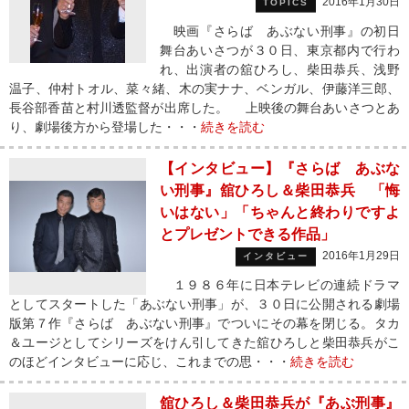
2016年1月30日
TOPICS
映画『さらば あぶない刑事』の初日
舞台あいさつが３０日、東京都内で行わ
れ、出演者の舘ひろし、柴田恭兵、浅野
温子、仲村トオル、菜々緒、木の実ナナ、ベンガル、伊藤洋三郎、
長谷部香苗と村川透監督が出席した。 上映後の舞台あいさつとあ
り、劇場後方から登場した・・・
続きを読む
【インタビュー】『さらば あぶな
い刑事』舘ひろし＆柴田恭兵 「悔
いはない」「ちゃんと終わりですよ
とプレゼントできる作品」
2016年1月29日
インタビュー
１９８６年に日本テレビの連続ドラマ
としてスタートした「あぶない刑事」が、３０日に公開される劇場
版第７作『さらば あぶない刑事』でついにその幕を閉じる。タカ
＆ユージとしてシリーズをけん引してきた舘ひろしと柴田恭兵がこ
のほどインタビューに応じ、これまでの思・・・
続きを読む
舘ひろし＆柴田恭兵が『あぶ刑事』