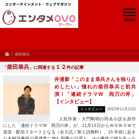
MENU
柴田恭兵
柴田恭兵
１２
「
」に関連する
件の記事
井浦新「このまま恭兵さんを独り占
めしたい」憧れの柴田恭兵と初共
演！「連続ドラマW 両刃の斧」
【インタビュー】
2022年11月11日
インタビュー
人気作家・大門剛明の同名小説を原作
にした「連続ドラマW 両刃の斧」が、11月13日からＷＯＷＯＷで
放送・配信スタートとなる（全６話／第１話無料）。15 年前に起き
た未解決事件の再捜査に挑む刑事の川澄と、その事件で娘を失った