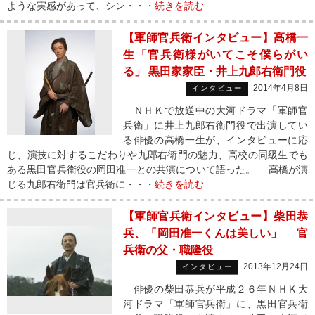
ような実感があって、シン・・・
続きを読む
【軍師官兵衛インタビュー】高橋一
生「官兵衛様がいてこそ僕らがい
る」 黒田家家臣・井上九郎右衛門役
2014年4月8日
インタビュー
ＮＨＫで放送中の大河ドラマ「軍師官
兵衛」に井上九郎右衛門役で出演してい
る俳優の高橋一生が、インタビューに応
じ、演技に対するこだわりや九郎右衛門の魅力、高校の同級生でも
ある黒田官兵衛役の岡田准一との共演について語った。 高橋が演
じる九郎右衛門は官兵衛に・・・
続きを読む
【軍師官兵衛インタビュー】柴田恭
兵、「岡田准一くんは美しい」 官
兵衛の父・職隆役
2013年12月24日
インタビュー
俳優の柴田恭兵が平成２６年ＮＨＫ大
河ドラマ「軍師官兵衛」に、黒田官兵衛