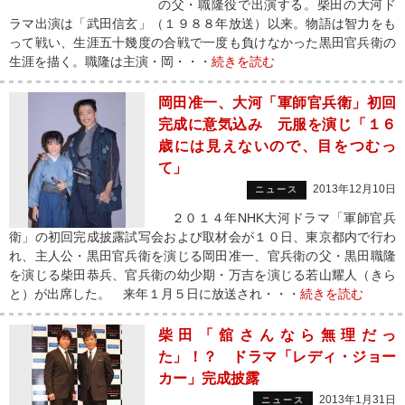
の父・職隆役で出演する。柴田の大河ド
ラマ出演は「武田信玄」（１９８８年放送）以来。物語は智力をも
って戦い、生涯五十幾度の合戦で一度も負けなかった黒田官兵衛の
生涯を描く。職隆は主演・岡・・・
続きを読む
岡田准一、大河「軍師官兵衛」初回
完成に意気込み 元服を演じ「１６
歳には見えないので、目をつむっ
て」
2013年12月10日
ニュース
２０１４年NHK大河ドラマ「軍師官兵
衛」の初回完成披露試写会および取材会が１０日、東京都内で行わ
れ、主人公・黒田官兵衛を演じる岡田准一、官兵衛の父・黒田職隆
を演じる柴田恭兵、官兵衛の幼少期・万吉を演じる若山耀人（きら
と）が出席した。 来年１月５日に放送され・・・
続きを読む
柴田「舘さんなら無理だっ
た」！？ ドラマ「レディ・ジョー
カー」完成披露
2013年1月31日
ニュース