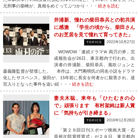
元刑事の柴崎が、真相をめぐってぶつかり・・・
続きを読む
井浦新、憧れの柴田恭兵との初共演
に感激 「学生の頃から、柴田さん
のお芝居を見て憧れて育ってきた」
2022年10月27日
TOPICS
WOWOW「連続ドラマＷ 両刃の斧」完
成報告会が26日、東京都内で行われ、出
演者の井浦新、柴田恭兵、風吹ジュンと
森義隆監督が登壇した。 本作は、大門剛明氏の同名小説をドラマ
化したサスペンス。柴田が、15年前に長女を何者かに殺害され、迷
宮入りとなった事件を追い続・・・
続きを読む
妻夫木聡、来年も「ひたむきの心
で」頑張ります 有村架純は新人賞
に「気持ちが引き締まる」
2016年12月28日
TOPICS
「第２９回日刊スポーツ映画大賞・石
原裕次郎賞授賞式」が２８日、東京都内