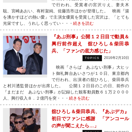
で行われ、受賞者の宮沢りえ、妻夫木
聡、宮崎あおい、有村架純、佐藤浩市ほかが登壇した。 映画『湯
を沸かすほどの熱い愛』で主演女優賞を受賞した宮沢は、「とても
光栄ですし、うれしく思ってい・・・
続きを読む
『あぶ刑事』公開１２日目で動員＆
興行前作超え 舘ひろし＆柴田恭
兵、「ファンの底力感じた」
2016年2月10日
TOPICS
映画『さらば あぶない刑事』大ヒッ
ト御礼舞台あいさつが１０日、東京都内
で行われ、出演者の舘ひろし、柴田恭兵
と村川透監督ほかが出席した。 公開１２日目のこの日、前作の
『まだまだ あぶない刑事』が記録した観客動員数６１万２０００
人、興行収入８．２億円を突・・・
続きを読む
舘ひろし＆柴田恭兵、『あぶデカ』
初日でファンに感謝 「アンコール
の声が聞こえたら…」