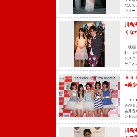
なんて
ウオー
川島
くな
映画「
れ、女
ンスタ
たこと
９ｎ
×美
Ｊ：Ｃ
会が３
吉井香
ンドル
川島