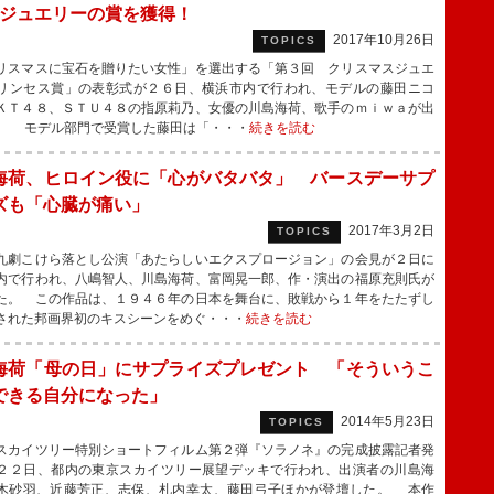
がジュエリーの賞を獲得！
2017年10月26日
TOPICS
スマスに宝石を贈りたい女性」を選出する「第３回 クリスマスジュエ
リンセス賞」の表彰式が２６日、横浜市内で行われ、モデルの藤田ニコ
ＫＴ４８、ＳＴＵ４８の指原莉乃、女優の川島海荷、歌手のｍｉｗａが出
。 モデル部門で受賞した藤田は「・・・
続きを読む
海荷、ヒロイン役に「心がバタバタ」 バースデーサプ
ズも「心臓が痛い」
2017年3月2日
TOPICS
劇こけら落とし公演「あたらしいエクスプロージョン」の会見が２日に
内で行われ、八嶋智人、川島海荷、富岡晃一郎、作・演出の福原充則氏が
た。 この作品は、１９４６年の日本を舞台に、敗戦から１年をたたずし
された邦画界初のキスシーンをめぐ・・・
続きを読む
海荷「母の日」にサプライズプレゼント 「そういうこ
できる自分になった」
2014年5月23日
TOPICS
カイツリー特別ショートフィルム第２弾『ソラノネ』の完成披露記者発
２２日、都内の東京スカイツリー展望デッキで行われ、出演者の川島海
木砂羽、近藤芳正、志保、札内幸太、藤田弓子ほかが登壇した。 本作