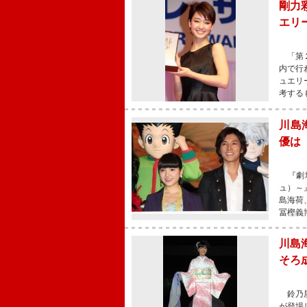
剛力
エリ
「第２
内で行
ュエリ
考する
川島
優は
『劇場
ュ）～
島海荷
冨樫義
川島
そろ
鈴乃屋
が登場