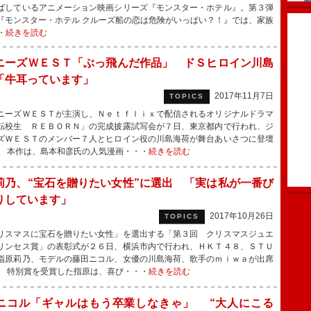
ばしているアニメーション映画シリーズ『モンスター・ホテル』。第３弾
『モンスター・ホテル クルーズ船の恋は危険がいっぱい？！』では、家族
・
続きを読む
ニーズＷＥＳＴ「ぶっ飛んだ作品」 ドＳヒロイン川島
「牛耳っています」
2017年11月7日
TOPICS
ーズＷＥＳＴが主演し、Ｎｅｔｆｌｉｘで配信されるオリジナルドラマ
転校生 ＲＥＢＯＲＮ」の完成披露試写会が７日、東京都内で行われ、ジ
ズＷＥＳＴのメンバー７人とヒロイン役の川島海荷が舞台あいさつに登壇
 本作は、島本和彦氏の人気漫画・・・
続きを読む
莉乃、“宝石を贈りたい女性”に選出 「実は私が一番び
りしています」
2017年10月26日
TOPICS
スマスに宝石を贈りたい女性」を選出する「第３回 クリスマスジュエ
リンセス賞」の表彰式が２６日、横浜市内で行われ、ＨＫＴ４８、ＳＴＵ
指原莉乃、モデルの藤田ニコル、女優の川島海荷、歌手のｍｉｗａが出席
 特別賞を受賞した指原は、喜び・・・
続きを読む
ニコル「ギャルはもう卒業しなきゃ」 “大人にこる