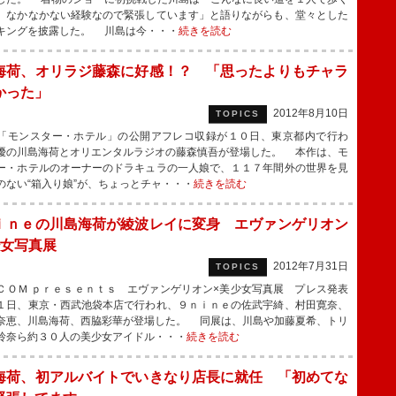
、なかなかない経験なので緊張しています」と語りながらも、堂々とした
キングを披露した。 川島は今・・・
続きを読む
海荷、オリラジ藤森に好感！？ 「思ったよりもチャラ
かった」
2012年8月10日
TOPICS
モンスター・ホテル」の公開アフレコ収録が１０日、東京都内で行わ
優の川島海荷とオリエンタルラジオの藤森慎吾が登場した。 本作は、モ
ー・ホテルのオーナーのドラキュラの一人娘で、１１７年間外の世界を見
のない“箱入り娘”が、ちょっとチャ・・・
続きを読む
ｉｎｅの川島海荷が綾波レイに変身 エヴァンゲリオン
少女写真展
2012年7月31日
TOPICS
ＯＭ ｐｒｅｓｅｎｔｓ エヴァンゲリオン×美少女写真展 プレス発表
１日、東京・西武池袋本店で行われ、９ｎｉｎｅの佐武宇綺、村田寛奈、
奈恵、川島海荷、西脇彩華が登場した。 同展は、川島や加藤夏希、トリ
玲奈ら約３０人の美少女アイドル・・・
続きを読む
海荷、初アルバイトでいきなり店長に就任 「初めてな