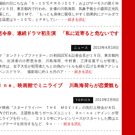
給の日にちなみ「５－１５℃ＰＲＯＪＥＣＴ」およびサーモスの新ＣＭ
が１５日、東京都内で行われ、女優の川島海荷、気象予報士の森田正光氏
場した。 新ＣＭで、「もっとも身体に吸収しやすく効果的にクールダウ
る温度は５～１５℃」とＰＲしてい・・・
続きを読む
恵令奈、連続ドラマ初主演 「私に近寄ると危ないです
2013年4月19日
ニュース
「タンクトップファイター」の初回試写＆記者会見が１９日、東京都内
れ、出演者の小野恵令奈、川島海荷、中村蒼、三津谷葉子らが登壇し
本作は、女子大生が犯罪者たちと白熱のバトルを繰り広げる本格アクショ
ペンスドラマ。 撮影前に約１カ月のア・・・
続きを読む
ｉｎｅ、映画館でミニライブ 川島海荷らが恋愛観も
2013年2月9日
TOPICS
映画『スタードライバー ＴＨＥ ＭＯＶＩＥ』の先行上映会が８日、
内で行われ、主題歌を歌うガールズユニット、９ｎｉｎｅ（ナイン）が登
ニライブを行った。 ２０１０年にテレビシリーズがスタートした際はエ
ングテーマを担当するなど、９ｎ・・・
続きを読む