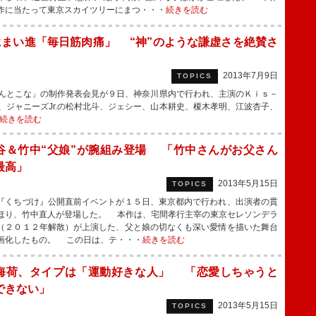
作に当たって東京スカイツリーにまつ・・・
続きを読む
まい進「毎日筋肉痛」 “神”のような謙虚さを絶賛さ
2013年7月9日
TOPICS
んとこな」の制作発表会見が９日、神奈川県内で行われ、主演のＫｉｓ－
ジャニーズJr.の松村北斗、ジェシー、山本耕史、榎木孝明、江波杏子、
続きを読む
谷＆竹中“父娘”が腕組み登場 「竹中さんがお父さん
最高」
2013年5月15日
TOPICS
くちづけ』公開直前イベントが１５日、東京都内で行われ、出演者の貫
ほり、竹中直人が登場した。 本作は、宅間孝行主宰の東京セレソンデラ
（２０１２年解散）が上演した、父と娘の切なくも深い愛情を描いた舞台
画化したもの。 この日は、テ・・・
続きを読む
海荷、タイプは「運動好きな人」 「恋愛しちゃうと
できない」
2013年5月15日
TOPICS