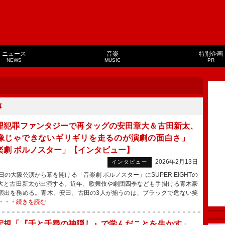
ニュース
音楽
特別企画
NEWS
MUSIC
PR
事
理犯罪ファンタジーで再タッグの安田章大＆古田新太、
像じゃできないギリギリを走るのが演劇の面白さ」
楽劇 ポルノスター」【インタビュー】
2026年2月13日
インタビュー
日の大阪公演から幕を開ける「音楽劇 ポルノスター」にSUPER EIGHTの
大と古田新太が出演する。近年、歌舞伎や劇団四季なども手掛ける青木豪
演出を務める。青木、安田、古田の3人が揃うのは、ブラックで危ない笑
・・・
続きを読む
宏規「『千と千尋の神隠し』で学んだことを生かす」