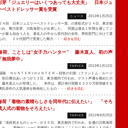
彩芽「ジュエリーはいくつあっても大丈夫」 日本ジュ
ーベストドレッサー賞を受賞
2013年1月25日
ニュース
４回 日本ジュエリーベストドレッサー賞」の表彰式が２４日、東京都
われ、剛力彩芽、川島海荷らが出席した。 同賞は過去１年間を通じてジ
ーが最も似合う人を、著名人の中から世代別の女性、男性部門に分けて選
もの。 ２０代部門で受賞した剛力・・・
続きを読む
海荷、ことしは“女子力ハンター” 藤木直人、初の声
「無我夢中」
2013年1月12日
TOPICS
版 ＨＵＮＴＥＲ×ＨＵＮＴＥＲ～緋色の幻影（ファントム・ルージ
』初日舞台あいさつが１２日、東京都内で行われ、ゲスト声優を務めた川
、藤木直人らが登壇した。 本作は、累計発行部数６３００万部突破する
博氏原作の人気漫画を映画化したもの・・・
続きを読む
海荷「着物の素晴らしさを同年代に伝えたい」 「そろ
成人式の着物をそろえたい」
2012年8月25日
TOPICS
「清鈴苑きものショー」が２５日、東京都内で行われ、女優の川島海荷
した。 着物のショーに初挑戦した川島は「こんなに長い道を１人で歩く