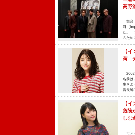
高野
舞台「
河（I
た。 
のため
【イ
荷 
200
名前は
生きよ
賞長編
【イ
危険
しむ
モンス