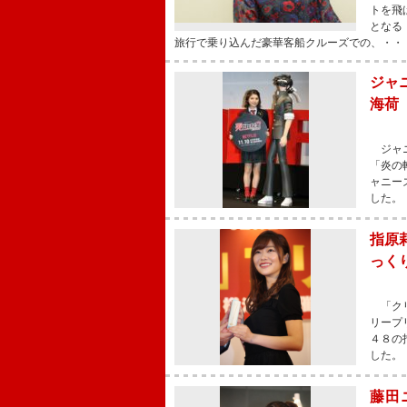
トを飛
となる
旅行で乗り込んだ豪華客船クルーズでの、・・
ジャ
海荷
ジャニ
「炎の
ャニー
した。
指原
っく
「クリ
リープ
４８の
した。
藤田