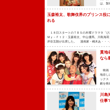
は、製
玉森裕太、歌舞伎界のプリンス役に
れる
１８日スタートのＴＢＳの木曜ドラマ９「ぴ
Ｍｙ－Ｆｔ２・玉森裕太、中山優馬、川島海荷、
岸谷五朗が出席した。 漫画家・嶋木あ・・・
貫地
なら
映画『
地谷し
ックス
劇を映
川島
仕事