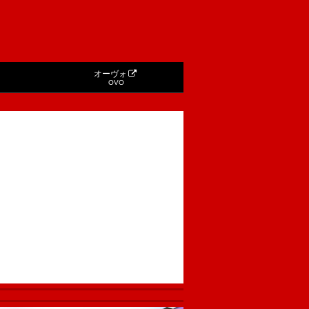
オーヴォ
OVO