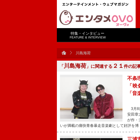
特集・インタビュー
FEATURE & INTERVIEW
川島海荷
川島海荷
２１
「
」に関連する
件の記
不条
「映
「音
3月8
安田章
が作・
いが満載の痛快青春暴走音楽劇として好評を博
三浦