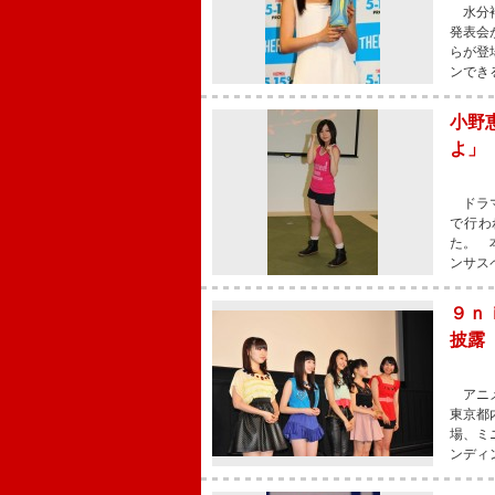
水分補
発表会
らが登
ンでき
小野
よ」
ドラマ
で行わ
た。 
ンサス
９ｎ
披露
アニメ
東京都
場、ミ
ンディ