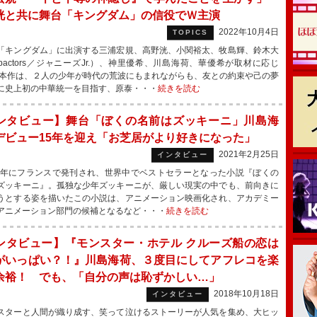
洸と共に舞台「キングダム」の信役でＷ主演
2022年10月4日
TOPICS
キングダム」に出演する三浦宏規、高野洸、小関裕太、牧島輝、鈴木大
mpactors／ジャニーズJr.）、神里優希、川島海荷、華優希が取材に応じ
本作は、２人の少年が時代の荒波にもまれながらも、友との約束や己の夢
に史上初の中華統一を目指す、原泰・・・
続きを読む
ンタビュー】舞台「ぼくの名前はズッキーニ」川島海
デビュー15年を迎え「お芝居がより好きになった」
2021年2月25日
インタビュー
2年にフランスで発刊され、世界中でベストセラーとなった小説『ぼくの
ズッキーニ』。孤独な少年ズッキーニが、厳しい現実の中でも、前向きに
うとする姿を描いたこの小説は、アニメーション映画化され、アカデミー
アニメーション部門の候補となるなど・・・
続きを読む
ンタビュー】『モンスター・ホテル クルーズ船の恋は
がいっぱい？！』川島海荷、３度目にしてアフレコを楽
余裕！ でも、「自分の声は恥ずかしい…」
2018年10月18日
インタビュー
ターと人間が織り成す、笑って泣けるストーリーが人気を集め、大ヒッ