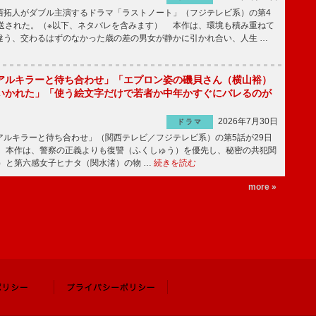
拓人がダブル主演するドラマ「ラストノート」（フジテレビ系）の第4
放送された。（※以下、ネタバレを含みます） 本作は、環境も積み重ねて
違う、交わるはずのなかった歳の差の男女が静かに引かれ合い、人生 …
アルキラーと待ち合わせ」「エプロン姿の磯貝さん（横山裕）
いかれた」「使う絵文字だけで若者か中年かすぐにバレるのが
2026年7月30日
ドラマ
ルキラーと待ち合わせ」（関西テレビ／フジテレビ系）の第5話が29日
 本作は、警察の正義よりも復讐（ふくしゅう）を優先し、秘密の共犯関
）と第六感女子ヒナタ（関水渚）の物 …
続きを読む
more »