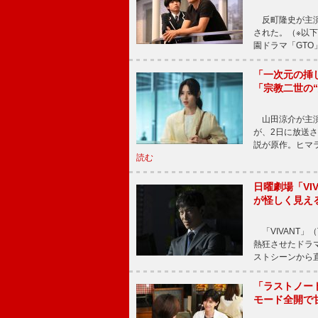
反町隆史が主演
された。（※以
園ドラマ「GTO
「一次元の挿
「宗教二世の
山田涼介が主演
が、2日に放送
説が原作。ヒマラ
読む
日曜劇場「V
が怪しく見え
「VIVANT」
熱狂させたドラ
ストシーンから直
「ラストノー
モード全開で