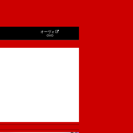
オーヴォ
OVO