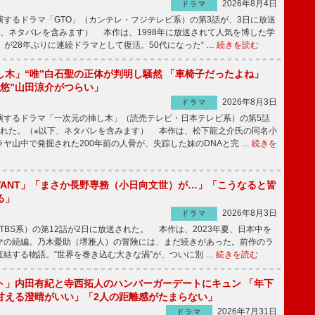
2026年8月4日
ドラマ
するドラマ「GTO」（カンテレ・フジテレビ系）の第3話が、3日に放送
下、ネタバレを含みます） 本作は、1998年に放送されて人気を博した学
」が28年ぶりに連続ドラマとして復活。50代になった“ …
続きを読む
し木」“唯”白石聖の正体が判明し騒然 「車椅子だったよね」
“悠”山田涼介がつらい」
2026年8月3日
ドラマ
するドラマ「一次元の挿し木」（読売テレビ・日本テレビ系）の第5話
された。（※以下、ネタバレを含みます） 本作は、松下龍之介氏の同名小
ヤ山中で発掘された200年前の人骨が、失踪した妹のDNAと完 …
続きを
IVANT」「まさか長野専務（小日向文世）が…」「こうなると皆
る」
2026年8月3日
ドラマ
（TBS系）の第12話が2日に放送された。 本作は、2023年夏、日本中を
マの続編。乃木憂助（堺雅人）の冒険には、まだ続きがあった。前作のラ
結する物語。“世界を巻き込む大きな渦”が、ついに別 …
続きを読む
ト」内田有紀と寺西拓人のハンバーガーデートにキュン 「年下
甘える澄晴がいい」「2人の距離感がたまらない」
2026年7月31日
ドラマ