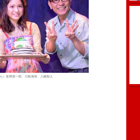
ら）富岡晃一郎、川島海荷、八嶋智人