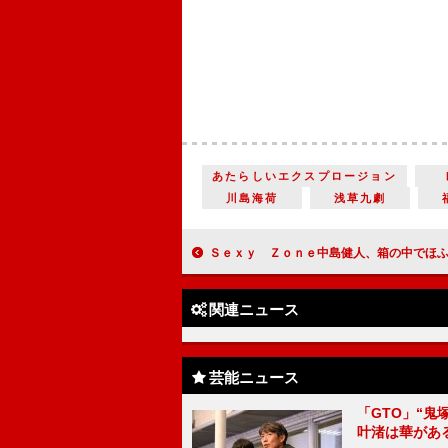
あたらしいエクスプロージョン
川島海荷
浅草九劇
Ｓｅｘｙ Ｚｏｎｅ中島健人、箱の中でほふく前進 「サンタさんの気持ちが分
関連ニュース
芸能ニュース
「GTO」“
叶渚は華があ