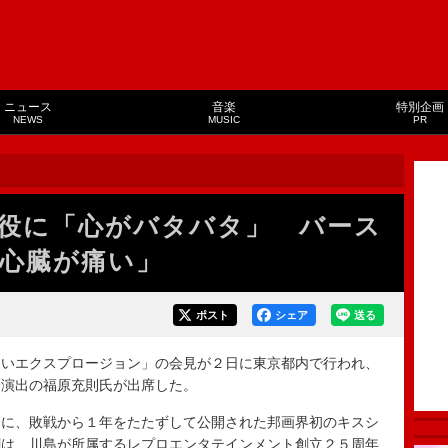
ニュース
音楽
特別企画
NEWS
MUSIC
PR
役に「心がバタバタ」 バース
心臓が痛い」
ポスト
シェア
送る
いエクスプロージョン」の会見が２日に東京都内で行われ、
・演出の福原充則氏が出席した。
に、敗戦から１年をたたずして公開された邦画界初のキスシ
劇は、川島が所属するレプロエンタテインメント創立２５周年