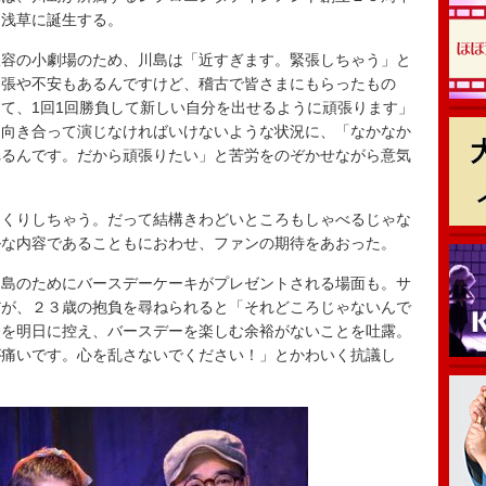
・浅草に誕生する。
容の小劇場のため、川島は「近すぎます。緊張しちゃう」と
緊張や不安もあるんですけど、稽古で皆さまにもらったもの
て、1回1回勝負して新しい自分を出せるように頑張ります」
に向き合って演じなければいけないような状況に、「なかなか
れるんです。だから頑張りたい」と苦労をのぞかせながら意気
くりしちゃう。だって結構きわどいところもしゃべるじゃな
ルな内容であることもにおわせ、ファンの期待をあおった。
島のためにバースデーケーキがプレゼントされる場面も。サ
だが、２３歳の抱負を尋ねられると「それどころじゃないんで
番を明日に控え、バースデーを楽しむ余裕がないことを吐露。
が痛いです。心を乱さないでください！」とかわいく抗議し