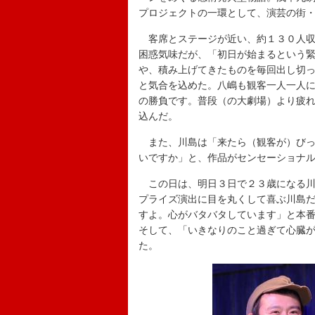
プロジェクトの一環として、演芸の街
客席とステージが近い、約１３０人収
困惑気味だが、「初日が始まるという
や、積み上げてきたものを毎回出し切っ
と気合を込めた。八嶋も観客一人一人
の勝負です。普段（の大劇場）より疲
込んだ。
また、川島は「来たら（観客が）びっ
いですか」と、作品がセンセーショナ
この日は、明日３日で２３歳になる川
プライズ演出に目を丸くして喜ぶ川島
すよ。心がバタバタしています」と本
そして、「いきなりのこと過ぎて心臓
た。