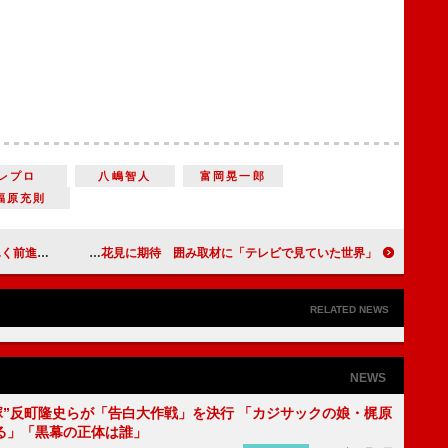
レプロ
八嶋智人
富岡晃一郎
福原充則
かりました」
大谷亮平、久々の日本の春、花見に期待 囲み取材に「テレビで見ていた世界」
RELATED NEWS
NEWS
鬼塚”反町隆史らが「告白大作戦」を決行 「カジサックの娘・梶原
る」「黒幕の正体は誰」