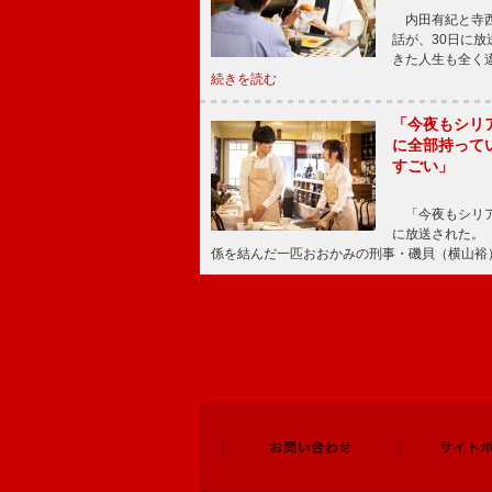
内田有紀と寺西
話が、30日に
きた人生も全く
続きを読む
「今夜もシリ
に全部持って
すごい」
「今夜もシリア
に放送された。
係を結んだ一匹おおかみの刑事・磯貝（横山裕