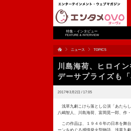
特集・インタビュー
FEATURE & INTERVIEW
ニュース
TOPICS
川島海荷、ヒロイン
デーサプライズも「
2017年3月2日 / 17:05
浅草九劇こけら落とし公演「あたらし
八嶋智人、川島海荷、富岡晃一郎、作
この作品は、１９４６年の日本を舞台
ーンをめぐる感情発火型物語。浅草九