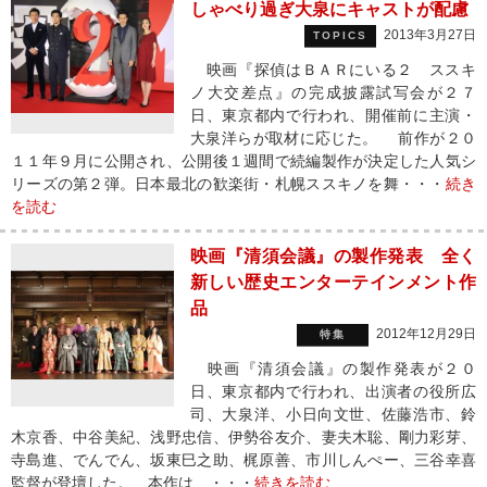
しゃべり過ぎ大泉にキャストが配慮
2013年3月27日
TOPICS
映画『探偵はＢＡＲにいる２ ススキ
ノ大交差点』の完成披露試写会が２７
日、東京都内で行われ、開催前に主演・
大泉洋らが取材に応じた。 前作が２０
１１年９月に公開され、公開後１週間で続編製作が決定した人気シ
リーズの第２弾。日本最北の歓楽街・札幌ススキノを舞・・・
続き
を読む
映画『清須会議』の製作発表 全く
新しい歴史エンターテインメント作
品
2012年12月29日
特集
映画『清須会議』の製作発表が２０
日、東京都内で行われ、出演者の役所広
司、大泉洋、小日向文世、佐藤浩市、鈴
木京香、中谷美紀、浅野忠信、伊勢谷友介、妻夫木聡、剛力彩芽、
寺島進、でんでん、坂東巳之助、梶原善、市川しんぺー、三谷幸喜
監督が登壇した。 本作は、・・・
続きを読む