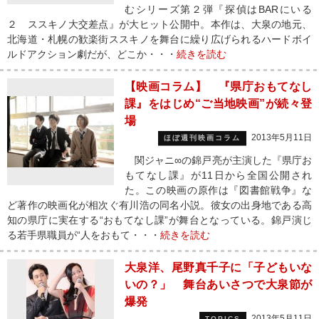
むシリーズ第２弾『探偵はBARにいる
２ ススキノ大交差点』が大ヒット公開中。本作は、大泉の地元、
北海道・札幌の歓楽街ススキノを舞台に繰り広げられるハードボイ
ルドアクション劇だが、どこか・・・
続きを読む
【映画コラム】 『県庁おもてなし
課』をはじめ“ご当地映画”が続々登
場
2013年5月11日
ほぼ週刊映画コラム
関ジャニ∞の錦戸亮が主演した『県庁お
もてなし課』が11日から全国公開され
た。この映画の原作は『図書館戦争』な
ど著作の映画化が相次ぐ有川浩の同名小説。彼女の出身地である高
知の県庁に実在する“おもてなし課”が舞台となっている。錦戸演じ
る若手県職員が“人をおもて・・・
続きを読む
大泉洋、尾野真千子に「子どもいな
いの？」 舞台あいさつで大泉節が
爆発
2013年5月11日
TOPICS