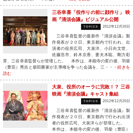
三谷幸喜「役作りの前に顔作り」 映
画『清須会議』ビジュアル公開
2012年12月20日
TOPICS
三谷幸喜監督の最新作『清須会議』製
作発表が２０日、東京都内で行われ、出
演者の役所広司、大泉洋、小日向文世、
佐藤浩市、鈴木京香、妻夫木聡、剛力彩
芽、三谷幸喜監督らが登壇した。 本作は、本能寺の変の後、羽柴
（豊臣）秀吉と柴田勝家が主導権を争った会議を、三・・・
続きを
読む
大泉、役所のオーラに完敗！？ 三谷
映画『清須会議』キャスト集結
2012年12月20日
TOPICS
三谷幸喜監督の最新作『清須会議』製
作発表が２０日、東京都内で行われ出演
者の役所広司、大泉洋らが登壇した。
本作は、本能寺の変の後、羽柴（豊臣）