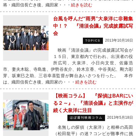
将・織田信長亡き後、織田家・・・
続きを読む
台風を呼んだ“雨男”大泉洋に非難集
中！？ 『清須会議』完成披露試写
会
2013年10月16日
TOPICS
映画『清須会議』の完成披露試写会が
１５日、東京都内で行われ、出演者の役
所広司、大泉洋、小日向文世、佐藤浩
市、妻夫木聡、寺島進、伊勢谷友介、鈴木京香、中谷美紀、剛力彩
芽、坂東巳之助、三谷幸喜監督が舞台あいさつを行った。 本作
は、織田信長亡き後、織田家の・・・
続きを読む
【映画コラム】 『探偵はBARにい
る２～』、『清須会議』と主演作が
続く大泉洋に注目
2013年5月18日
ほぼ週刊映画コラム
名無しの探偵（大泉洋）と相棒の高田
（松田龍平）の迷？コンビが難事件に挑