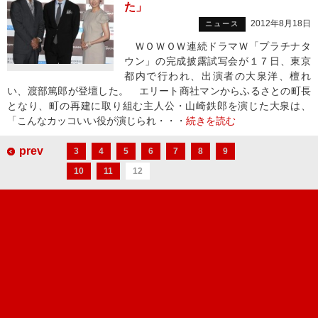
た」
2012年8月18日
ニュース
ＷＯＷＯＷ連続ドラマＷ「プラチナタ
ウン」の完成披露試写会が１７日、東京
都内で行われ、出演者の大泉洋、檀れ
い、渡部篤郎が登壇した。 エリート商社マンからふるさとの町長
となり、町の再建に取り組む主人公・山崎鉄郎を演じた大泉は、
「こんなカッコいい役が演じられ・・・
続きを読む
prev
3
4
5
6
7
8
9
10
11
12