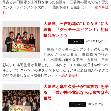
秀吉と柴田勝家が主導権を争った会議を、三谷流の視点で描く歴史
エンターテインメント大作。 柴田を演じる役所は・・・
続きを読
む
大泉洋、三吉彩花の“ＬＯＶＥ”に大
興奮 『グッモーエビアン！』初日
舞台あいさつ
2012年12月15日
ニュース
映画『グッモーエビアン！』の初日舞
台あいさつが１５日、東京都内で行わ
れ、出演者の麻生久美子、大泉洋、三吉
彩花、山本透監督が登壇した。 本作は、１５歳の女子中学生ハツ
キが、パンクバンドのギタリストだった母アキと超自由人のヤグと
の間で葛藤しながら成長してい・・・
続きを読む
大泉洋と麻生久美子が“家族観”を語
る 「僕が携帯電話ならば家族は充
電器」
2012年12月3日
ニュース