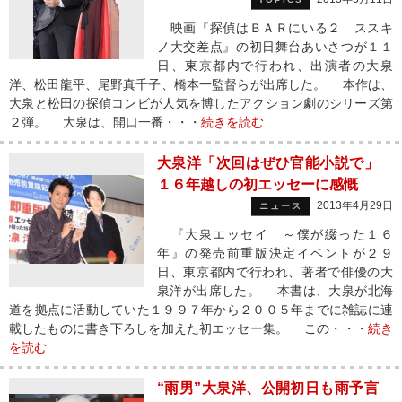
映画『探偵はＢＡＲにいる２ ススキ
ノ大交差点』の初日舞台あいさつが１１
日、東京都内で行われ、出演者の大泉
洋、松田龍平、尾野真千子、橋本一監督らが出席した。 本作は、
大泉と松田の探偵コンビが人気を博したアクション劇のシリーズ第
２弾。 大泉は、開口一番・・・
続きを読む
大泉洋「次回はぜひ官能小説で」
１６年越しの初エッセーに感慨
2013年4月29日
ニュース
『大泉エッセイ ～僕が綴った１６
年』の発売前重版決定イベントが２９
日、東京都内で行われ、著者で俳優の大
泉洋が出席した。 本書は、大泉が北海
道を拠点に活動していた１９９７年から２００５年までに雑誌に連
載したものに書き下ろしを加えた初エッセー集。 この・・・
続き
を読む
“雨男”大泉洋、公開初日も雨予言