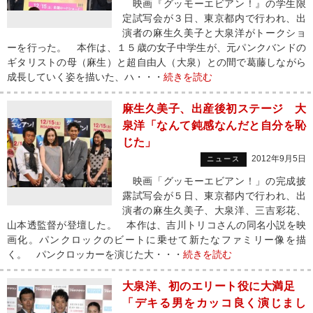
映画『グッモーエビアン！』の学生限
定試写会が３日、東京都内で行われ、出
演者の麻生久美子と大泉洋がトークショ
ーを行った。 本作は、１５歳の女子中学生が、元パンクバンドの
ギタリストの母（麻生）と超自由人（大泉）との間で葛藤しながら
成長していく姿を描いた、ハ・・・
続きを読む
麻生久美子、出産後初ステージ 大
泉洋「なんて鈍感なんだと自分を恥
じた」
2012年9月5日
ニュース
映画「グッモーエビアン！」の完成披
露試写会が５日、東京都内で行われ、出
演者の麻生久美子、大泉洋、三吉彩花、
山本透監督が登壇した。 本作は、吉川トリコさんの同名小説を映
画化。パンクロックのビートに乗せて新たなファミリー像を描
く。 パンクロッカーを演じた大・・・
続きを読む
大泉洋、初のエリート役に大満足
「デキる男をカッコ良く演じまし