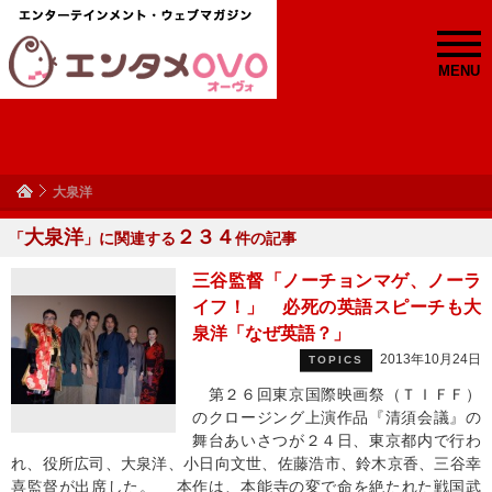
MENU
大泉洋
大泉洋
２３４
「
」に関連する
件の記事
三谷監督「ノーチョンマゲ、ノーラ
イフ！」 必死の英語スピーチも大
泉洋「なぜ英語？」
2013年10月24日
TOPICS
第２６回東京国際映画祭（ＴＩＦＦ）
のクロージング上演作品『清須会議』の
舞台あいさつが２４日、東京都内で行わ
れ、役所広司、大泉洋、小日向文世、佐藤浩市、鈴木京香、三谷幸
喜監督が出席した。 本作は、本能寺の変で命を絶たれた戦国武