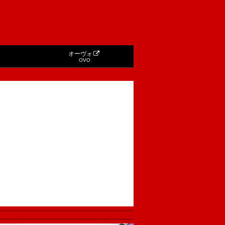
オーヴォ
OVO