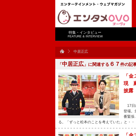
特集・インタビュー
FEATURE & INTERVIEW
中居正広
中居正広
６７
「
」に関連する
件の記
「金
現 
披露
17日
登場。
番緊張
る。「ずっと松本のことを考えていた」と・・
「金