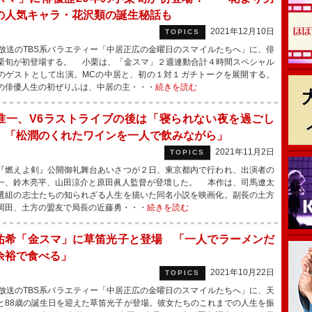
の人気キャラ・花沢類の誕生秘話も
2021年12月10日
TOPICS
放送のTBS系バラエティー「中居正広の金曜日のスマイルたちへ」に、俳
栗旬が初登場する。 小栗は、「金スマ」２週連動合計４時間スペシャル
のゲストとして出演。MCの中居と、初の１対１ガチトークを展開する。
俳優人生の初ぜりふは、中居の主・・・
続きを読む
准一、V6ラストライブの後は「寝られない夜を過ごし
 「松潤のくれたワインを一人で飲みながら」
2021年11月2日
TOPICS
燃えよ剣』公開御礼舞台あいさつが２日、東京都内で行われ、出演者の
一、鈴木亮平、山田涼介と原田眞人監督が登壇した。 本作は、司馬遼太
選組の志士たちの知られざる人生を描いた同名小説を映画化。副長の土方
岡田、土方の盟友で局長の近藤勇・・・
続きを読む
祐希「金スマ」に草笛光子と登場 「一人でラーメンだ
余裕で食べる」
2021年10月22日
TOPICS
放送のTBS系バラエティー「中居正広の金曜日のスマイルたちへ」に、天
と88歳の誕生日を迎えた草笛光子が登場。彼女たちのこれまでの人生を振