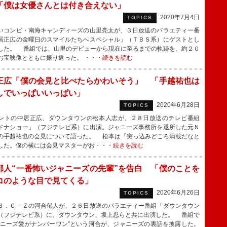
「僕は女優さんとは付き合えない」
2020年7月4日
TOPICS
コンビ・南海キャンディーズの山里亮太が、３日放送のバラエティー番
居正広の金曜日のスマイルたちへスペシャル」（ＴＢＳ系）にゲストとし
した。 番組では、山里のデビューから現在に至るまでの軌跡を、約２０
お宝映像とともに振り返った。 ・・・
続きを読む
正広「僕の会見と比べたらかわいそう」 「手越祐也は
しでいっぱいいっぱい」
2020年6月28日
TOPICS
トの中居正広、ダウンタウンの松本人志が、２８日放送のテレビ番組
ドナショー」（フジテレビ系）に出演。ジャニーズ事務所を退所した元Ｎ
の手越祐也の会見について語った。 松本は「突っ込みどころ満載だなと
した。僕の横には会見マスターがお・・・
続きを読む
郁人“一番怖いジャニーズの先輩”を告白 「僕のことを
コのような目で見てくる」
2020年6月26日
TOPICS
．Ｃ－Ｚの河合郁人が、２６日放送のバラエティー番組「ダウンタウン
（フジテレビ系）に、ダウンタウン、坂上忍らと共に出演した。 番組で
ャニーズ愛がナンバーワン”という河合が、ジャニーズの裏話を披露した。