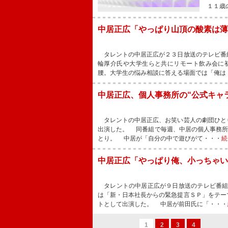
１１歳
中居正広「やっぱり山頂の酸素は薄
タレントの中居正広が２３日放送のテレビ番
輪厚介氏や大学生らと共にリモート飲み会に
腰。大学生の悩み相談に答える場面では「俺は
中居正広、個人事務所の“公式キャ
タレントの中居正広、お笑い芸人の劇団ひと
出演した。 同番組で毎週、中居の個人事務所
とり。 中居が「自分の中で遊びがて・・・
続
中居正広「やっぱり俺、小っちゃい
タレントの中居正広が９日放送のテレビ番組
は「新・日本社長からの緊急提言ＳＰ」をテー
トとして出演した。 中居が前田氏に「・・・
1
2
3
4