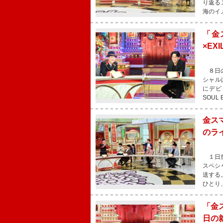
り返る
海のイ
「金
×EX
８日の
シャル
にデビ
SOUL 
金ス
のラ
１日放
スペシ
送する
ひとり
「金
日の