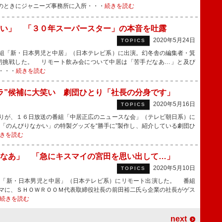
のときにジャニーズ事務所に入所・・・
続きを読む
い」 「３０年スーパースター」の本音を吐露
2020年5月24日
TOPICS
組「新・日本男児と中居」（日本テレビ系）に出演。幻冬舎の編集者・箕
初挑戦した。 リモート飲み会について中居は「苦手だなあ…」と及び
・・・
続きを読む
ラ”候補に大笑い 劇団ひとり「社長の分身です」
2020年5月16日
TOPICS
りが、１６日放送の番組「中居正広のニュースな会」（テレビ朝日系）に
「のんびりなかい」の特製グッズを“勝手に”製作し、紹介している劇団ひ
きを読む
なあ」 「急にキスマイの宮田を思い出して…」
2020年5月10日
TOPICS
「新・日本男児と中居」（日本テレビ系）にリモート出演した。 番組
マに、ＳＨＯＷＲＯＯＭ代表取締役社長の前田裕二氏ら企業の社長がゲス
続きを読む
next