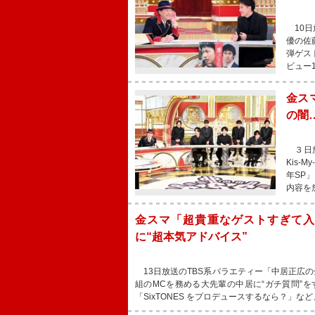
10日
優の佐
弾ゲス
ビュー
金スマ
の闇
３日放
Kis-
年SP
内容を
金スマ「超貴重なゲストすぎて入り
に“超本気アドバイス”
13日放送のTBS系バラエティー「中居正広の
組のMCを務める大先輩の中居に“ガチ質問”
「SixTONES をプロデュースするなら？」な