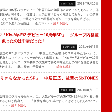
2021年9月10日
TOPICS
放送のTBS系バラエティー「中居正広の金曜日のスマイルたちへ」に、俳
藤健が出演する。 佐藤は、人気企画「じっくり話してみたい！」の第５
トとして登場し、中居と１対１の限界ギリギリトークを繰り広げる。 デ
15周年を迎えた佐藤は、「金スマ・・・
続きを読む
「Kis-My-Ft2 デビュー10周年SP」 グループ内格差
…救ったのは中居だった！
2021年9月3日
TOPICS
送のTBS系バラエティー「中居正広の金曜日のスマイルたちへ」に、
My-Ft2(キスマイフットツー)がゲスト出演する。「Kis-My-Ft2 デビュー10周
」と題し、ジャニーズ事務所の大先輩である中居正広との“絆” を感じさせる
放送する。 北山宏光、千賀健永、・・・
続きを読む
きらなかったSP」 中居正広、後輩のSixTONES
2021年8月13日
TOPICS
金曜日のスマイルたちへ」に、人気グループのSixTONESが出演する。番
をするという内容だ。 「個性を出して成功するにはどうしたらいい？」
ど、・・・
続きを読む