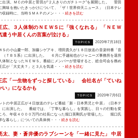
に出演。ＭＣの中居と菅田が“２人きりのガチトーク”を展開した。 菅田
に興味を抱いたきっかけについて、「ザ！世界仰天ニュース」（日本テレ
の収録時に、当時ＳＭＡＰのメン・・・
続きを読む
正広、３人体制のＮＥＷＳに「強くなれる」 「ＮＥＷ
気遣う中居くんの言葉が泣ける」
2020年7月18日
TOPICS
Ｓの小山慶一郎、加藤シゲアキ、増田貴久が１８日放送の音楽特番「音
」（ＴＢＳ系）に出演した。 ６月に手越祐也がジャニーズ事務所を退所
人体制となったＮＥＷＳ。番組にメンバーが登場すると、総合司会を務め
正広が「大丈夫？」と３人を気遣・・・
続きを読む
正広「一生物をずっと探している」 会社名が「ていね
かい」になるかも
2020年7月6日
TOPICS
トの中居正広が４日放送のテレビ番組「新・日本男児と中居」（日本テ
）に出演した。 番組では、「丁寧な暮らし」を実践し、日々の行動を変
ころ、年収４０００万円の社長になった堀口英剛氏が登場した。 堀口氏
寧な暮らし」についての具体例・・・
続きを読む
亮太、妻・蒼井優のラブシーンを「一緒に見た」 中居