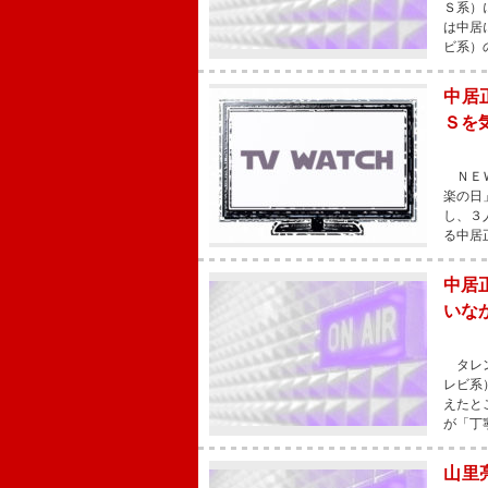
Ｓ系）
は中居
ビ系）
中居
Ｓを
ＮＥＷ
楽の日
し、３
る中居
中居
いな
タレン
レビ系
えたと
が「丁
山里