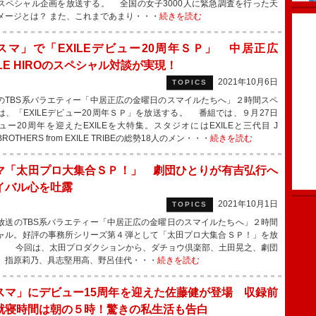
スペシャル企画を放送する。 全国の女子3000人に緊急調査を行った天
メージとは？ また、これまであまり・・・
続きを読む
スマ」で「EXILEデビュー20周年ＳＰ」 中居正広
ILE HIROのスペシャル対談が実現！
2021年10月6日
TOPICS
TBS系バラエティー「中居正広の金曜日のスマイルたちへ」２時間スペ
は、「EXILEデビュー20周年ＳＰ」を放送する。 番組では、９月27日
ュー20周年を迎えたEXILEを大特集。スタジオにはEXILEと三代目 J
BROTHERS from EXILE TRIBEの総勢18人のメン・・・
続きを読む
マ「太田プロ大集合ＳＰ！」 劇団ひとりが有吉弘行へ
イバル心を吐露
2021年10月1日
TOPICS
送のTBS系バラエティー「中居正広の金曜日のスマイルたちへ」２時間
ャル。好評の事務所シリーズ第４弾として「太田プロ大集合ＳＰ！」を放
。 今回は、太田プロダクションから、ダチョウ倶楽部、土田晃之、劇団
、指原莉乃、具志堅用高、野呂佳代・・・
続きを読む
スマ」にデビュー15周年を迎えた佐藤健が登場 収録前
就寝時間は朝の５時！驚きの私生活も告白