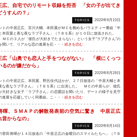
正広、自宅でのリモート収録を拒否 「女の子が出てき
どうすんの？」
2020年9月10日
TOPICS
トの中居正広、宮川大輔、本田翼がＭＣを務めるバラエティー番組「中
と本田翼と夜な夜なラブ子さん」（ＴＢＳ系）が１０日に放送された。
、ＭＣの３人が「彼氏が大好きでたまらない」という女子“ラブ子さん”の
を聞いて、リアルな恋の進展を応・・・
続きを読む
正広「山奥でも恋人と手をつながない」 「横にくっつ
いるのが嫌だから」
2020年8月28日
TOPICS
トの中居正広、本田翼、野呂佳代ほかが、２７日放送の「中居大輔と本
夜な夜なラブ子さん」（ＴＢＳ系）に出演した。 ＭＣの中居らが、彼氏
が大好きな女子「ラブ子さん」の恋愛話を聞いたり、デートの様子を見守
の進展を応援していく同番組。こ・・・
続きを読む
将暉、ＳＭＡＰの解散発表前の空気に驚き 中居正広
れ昔からなの」
2020年8月14日
TOPICS
菅田将暉が１４日放送の「中居正広の金曜日のスマイルたちへ」（ＴＢ