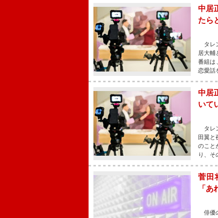
中居
たら
タレン
居大輔
番組は
恋愛話
中居
いて
タレン
田翼と
のこと
り、そ
菅田
「あ
俳優の