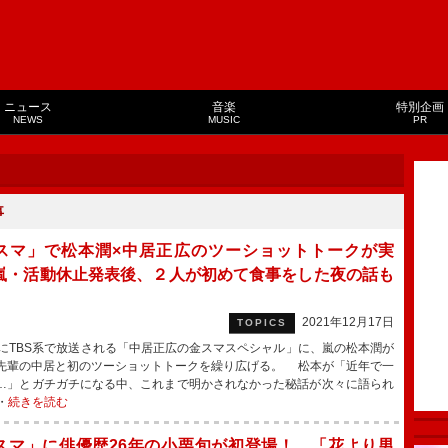
ニュース
音楽
特別企画
NEWS
MUSIC
PR
事
スマ」で松本潤×中居正広のツーショットトークが実
嵐・活動休止発表後、２人が初めて食事をした夜の話も
2021年12月17日
TOPICS
にTBS系で放送される「中居正広の金スマスペシャル」に、嵐の松本潤が
先輩の中居と初のツーショットトークを繰り広げる。 松本が「近年で一
…」とガチガチになる中、これまで明かされなかった秘話が次々に語られ
・
続きを読む
スマ」に俳優歴26年の小栗旬が初登場！ 「花より男