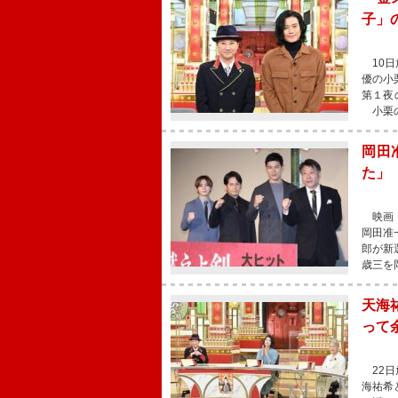
子」
10日
優の小
第１夜
小栗の
岡田
た」
映画『
岡田准
郎が新
歳三を
天海
って
22日
海祐希