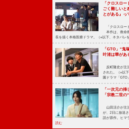
「クロスロー
ごく難しいと
とがある』っ
「クロスロード
本作は、救命救
長を描く本格医療ドラマ。（※以下、ネタバレ
「GTO」“
叶渚は華があ
反町隆史が主演
された。（※以
園ドラマ「GTO
「一次元の挿
「宗教二世の
山田涼介が主演
が、2日に放送
説が原作。ヒマラ
読む