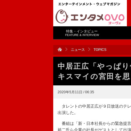
特集・インタビュー
FEATURE & INTERVIEW
ニュース
TOPICS
中居正広「やっぱり
キスマイの宮田を思
2020年5月11日 / 06:35
タレントの中居正広が９日放送のテレ
出演した。
番組は「新・日本社長からの緊急提言
裕二氏ら企業の社長がゲストとして出