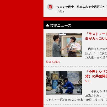
ウエンツ瑛士、松本人志や中居正広か
いる」
芸能ニュース
「ラストノー
白がカッコい
内田有紀と寺西
話が、6日に放
た人生も全く違
続きを読む
「今夜もシリ
渚）の共犯関
い」
「今夜もシリア
放送された。 
を結んだ一匹おおかみの刑事・磯貝（横山裕）