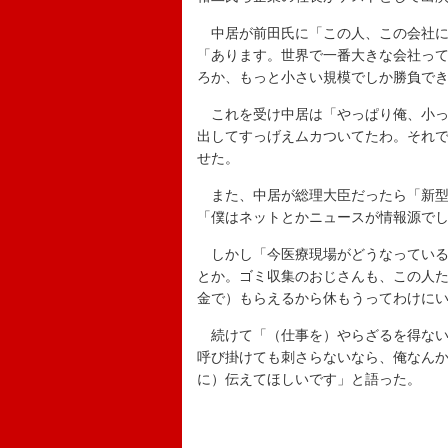
中居が前田氏に「この人、この会社に
「あります。世界で一番大きな会社っ
ろか、もっと小さい規模でしか勝負で
これを受け中居は「やっぱり俺、小っ
出してすっげえムカついてたわ。それ
せた。
また、中居が総理大臣だったら「新型
「僕はネットとかニュースが情報源で
しかし「今医療現場がどうなっている
とか。ゴミ収集のおじさんも、この人
金で）もらえるから休もうってわけに
続けて「（仕事を）やらざるを得ない
呼び掛けても刺さらないなら、俺なん
に）伝えてほしいです」と語った。