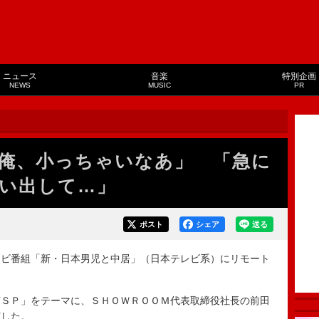
ニュース
音楽
特別企画
NEWS
MUSIC
PR
俺、小っちゃいなあ」 「急に
い出して…」
ポスト
シェア
送る
ビ番組「新・日本男児と中居」（日本テレビ系）にリモート
ＳＰ」をテーマに、ＳＨＯＷＲＯＯＭ代表取締役社長の前田
演した。