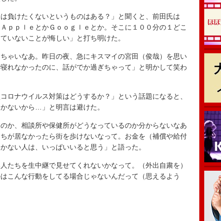
は負けたくないというものはある？」と聞くと、前田氏は
てＡｐｐｌｅとかＧｏｏｇｌｅとか。そこに１００分の１どこ
きていないことが悔しい」と打ち明けた。
ちゃいなあ。昨日の夜、急にキスマイの宮田（
俊哉
）を思い
で寝れなかったのに、話がでか過ぎちゃって」と明かして笑わ
コロナウイルス対策はどうするか？」という話題になると、
しかないから…」と明言は避けた。
のか、相談所や保健所がどうなっているのか分からないなあ
たちが居なかったら街を歩けないなって。お金を（補償や給付
いかない人は、いっぱいいると思う」と語った。
人たちを生中継で見せてくれないかなって。（外出自粛を）
かはこんな行動をしてる場合じゃないんだって（思えるよう