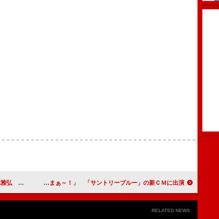
てください」
川口春奈、銭湯上がりに「うまぁ～！」 「サントリーブルー」の新ＣＭに出演
RELATED NEWS