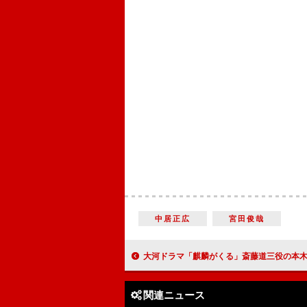
中居正広
宮田俊哉
大河ドラマ「麒麟がくる」斎藤道三役の本木雅弘 「道三の最期を静かに見届け
関連ニュース