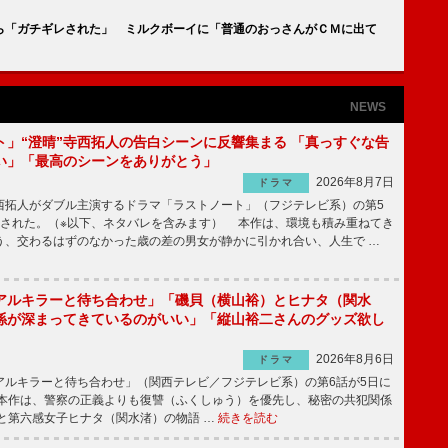
ら「ガチギレされた」 ミルクボーイに「普通のおっさんがＣＭに出て
NEWS
ト」“澄晴”寺西拓人の告白シーンに反響集まる 「真っすぐな告
い」「最高のシーンをありがとう」
2026年8月7日
ドラマ
拓人がダブル主演するドラマ「ラストノート」（フジテレビ系）の第5
送された。（※以下、ネタバレを含みます） 本作は、環境も積み重ねてき
う、交わるはずのなかった歳の差の男女が静かに引かれ合い、人生で …
アルキラーと待ち合わせ」「磯貝（横山裕）とヒナタ（関水
係が深まってきているのがいい」「縦山裕二さんのグッズ欲し
2026年8月6日
ドラマ
ルキラーと待ち合わせ」（関西テレビ／フジテレビ系）の第6話が5日に
本作は、警察の正義よりも復讐（ふくしゅう）を優先し、秘密の共犯関係
と第六感女子ヒナタ（関水渚）の物語 …
続きを読む