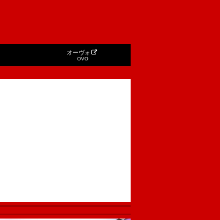
オーヴォ
OVO