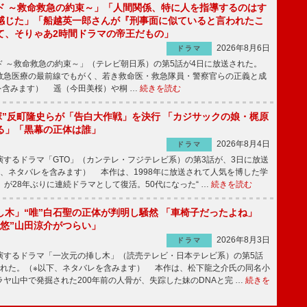
ド ～救命救急の約束～」「人間関係、特に人を指導するのはす
感じた」「船越英一郎さんが『刑事面に似ていると言われたこ
て、そりゃあ2時間ドラマの帝王だもの」
2026年8月6日
ドラマ
 ～救命救急の約束～」（テレビ朝日系）の第5話が4日に放送された。
急医療の最前線でもがく、若き救命医・救急隊員・警察官らの正義と成
を含みます） 遥（今田美桜）や桐 …
続きを読む
鬼塚”反町隆史らが「告白大作戦」を決行 「カジサックの娘・梶原
る」「黒幕の正体は誰」
2026年8月4日
ドラマ
するドラマ「GTO」（カンテレ・フジテレビ系）の第3話が、3日に放送
下、ネタバレを含みます） 本作は、1998年に放送されて人気を博した学
」が28年ぶりに連続ドラマとして復活。50代になった“ …
続きを読む
し木」“唯”白石聖の正体が判明し騒然 「車椅子だったよね」
“悠”山田涼介がつらい」
2026年8月3日
ドラマ
するドラマ「一次元の挿し木」（読売テレビ・日本テレビ系）の第5話
された。（※以下、ネタバレを含みます） 本作は、松下龍之介氏の同名小
ヤ山中で発掘された200年前の人骨が、失踪した妹のDNAと完 …
続きを