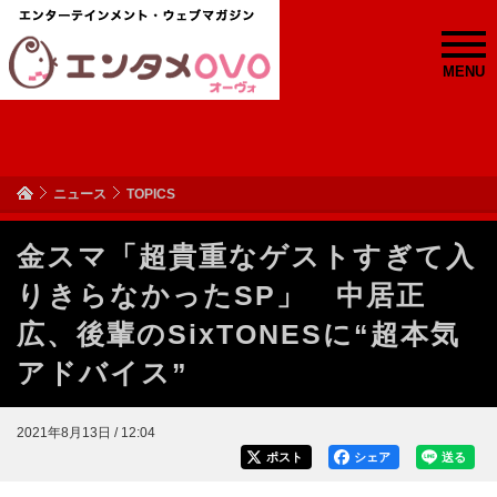
MENU
ニュース
TOPICS
金スマ「超貴重なゲストすぎて入
りきらなかったSP」 中居正
広、後輩のSixTONESに“超本気
アドバイス”
2021年8月13日 / 12:04
ポスト
シェア
送る