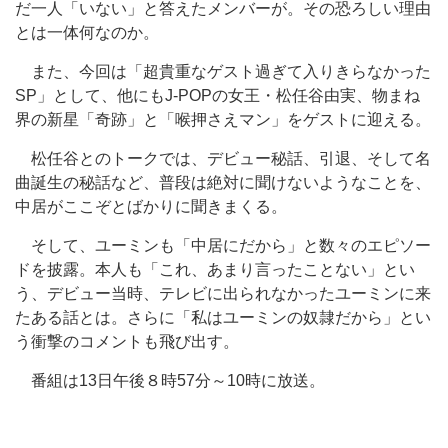
だ一人「いない」と答えたメンバーが。その恐ろしい理由
とは一体何なのか。
また、今回は「超貴重なゲスト過ぎて入りきらなかった
SP」として、他にもJ-POPの女王・松任谷由実、物まね
界の新星「奇跡」と「喉押さえマン」をゲストに迎える。
松任谷とのトークでは、デビュー秘話、引退、そして名
曲誕生の秘話など、普段は絶対に聞けないようなことを、
中居がここぞとばかりに聞きまくる。
そして、ユーミンも「中居にだから」と数々のエピソー
ドを披露。本人も「これ、あまり言ったことない」とい
う、デビュー当時、テレビに出られなかったユーミンに来
たある話とは。さらに「私はユーミンの奴隷だから」とい
う衝撃のコメントも飛び出す。
番組は13日午後８時57分～10時に放送。