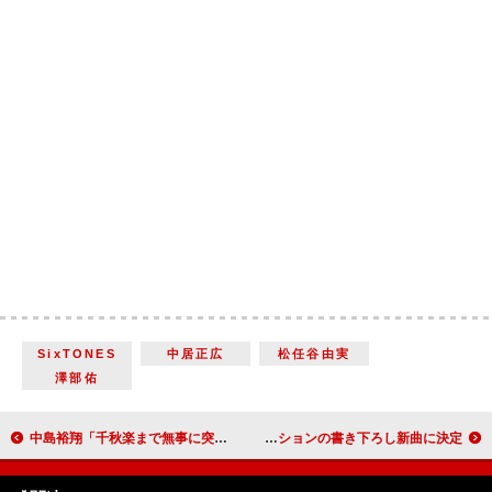
SixTONES
中居正広
松任谷由実
澤部佑
中島裕翔「千秋楽まで無事に突っ走りたい」 堤真一「この子がセンターじゃないってどういうことよ」
深田恭子主演『劇場版 ルパンの娘』本ポスタービジュアルが解禁に 主題歌はサカナクションの書き下ろし新曲に決定