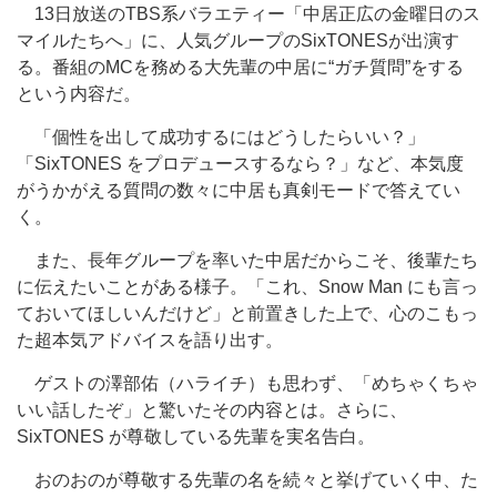
13日放送のTBS系バラエティー「中居正広の金曜日のス
マイルたちへ」に、人気グループのSixTONESが出演す
る。番組のMCを務める大先輩の中居に“ガチ質問”をする
という内容だ。
「個性を出して成功するにはどうしたらいい？」
「SixTONES をプロデュースするなら？」など、本気度
がうかがえる質問の数々に中居も真剣モードで答えてい
く。
また、長年グループを率いた中居だからこそ、後輩たち
に伝えたいことがある様子。「これ、Snow Man にも言っ
ておいてほしいんだけど」と前置きした上で、心のこもっ
た超本気アドバイスを語り出す。
ゲストの澤部佑（ハライチ）も思わず、「めちゃくちゃ
いい話したぞ」と驚いたその内容とは。さらに、
SixTONES が尊敬している先輩を実名告白。
おのおのが尊敬する先輩の名を続々と挙げていく中、た