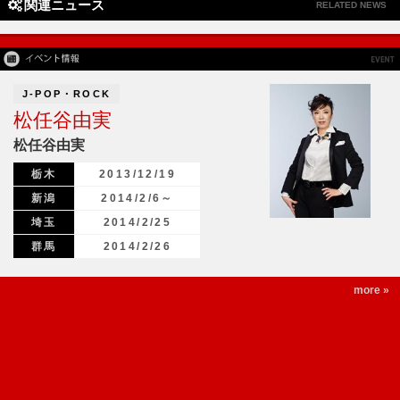
関連ニュース
RELATED NEWS
J-POP・ROCK
松任谷由実
松任谷由実
栃木
2013/12/19
新潟
2014/2/6～
埼玉
2014/2/25
群馬
2014/2/26
more »