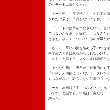
のリモート出演となった。
トーク中、「ラブ子さん」として出演
かれた中居は、「行かないですね。デ
「デート中は手をつなぎたい？」とい
でもないかなあ」と回顧。「つなぎた
ときも。横にくっついているのが嫌だ
さらに、互いの指を絡める手のつなぎ
中学生のときはあるかもしれないけど
ことも」と話すと、スタジオは騒然と
そんな中居に、野呂が「仕事的にも手
「いや、人間的にじゃない？ タレント
もつながない、誰もいない谷底でもつ
一方、本田は「手、つなぎたいなあ～
いです」と話すと、中居は「男だわ！
誘った。