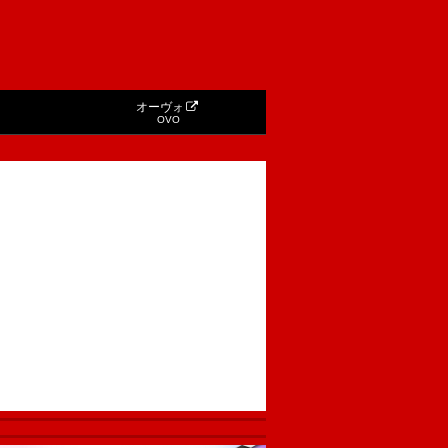
オーヴォ
OVO