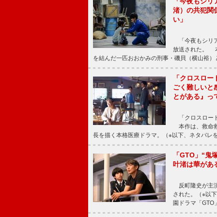
「今夜もシリ
渚）の共犯関
い」
「今夜もシリア
放送された。 
を結んだ一匹おおかみの刑事・磯貝（横山裕）
「クロスロー
ごく難しいと
とがある』っ
「クロスロード
本作は、救命救
長を描く本格医療ドラマ。（※以下、ネタバレ
「GTO」“
叶渚は華があ
反町隆史が主演
された。（※以
園ドラマ「GTO