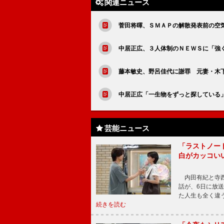
関連ニュース
菅田将暉、ＳＭＡＰの解散発表前の空
中居正広、３人体制のＮＥＷＳに「強
藤本敏史、野呂佳代に謝罪 元妻・木
中居正広「一生物をずっと探している
芸能ニュース
「ラストノー
白がカッコい
内田有紀と寺西
話が、6日に放
た人生も全く違
続きを読む