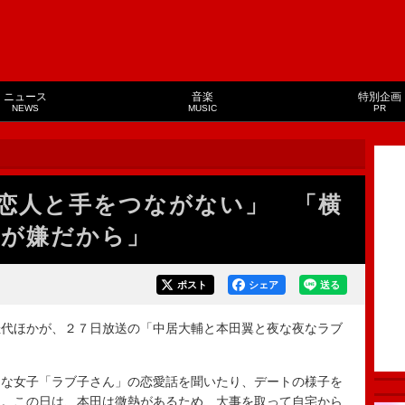
ニュース
音楽
特別企画
NEWS
MUSIC
PR
恋人と手をつながない」 「横
が嫌だから」
ポスト
シェア
送る
代ほかが、２７日放送の「中居大輔と本田翼と夜な夜なラブ
な女子「ラブ子さん」の恋愛話を聞いたり、デートの様子を
組。この日は、本田は微熱があるため、大事を取って自宅から