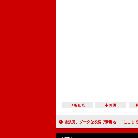
中居正広
本田翼
吉沢亮、ダークな役柄で新境地 「ここまで嫌われそうな役