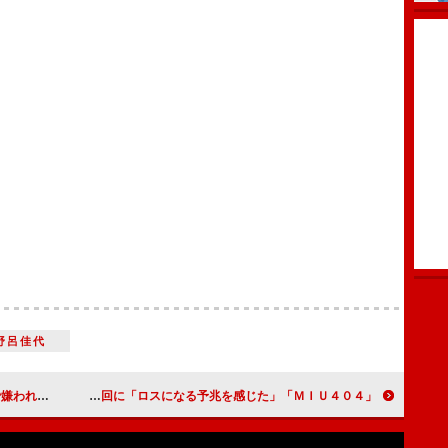
野呂佳代
は初めて」
「ＭＩＵ４０４」ネット社会の恐怖を描く 次週最終回に「ロスになる予兆を感じた」