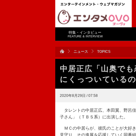
特集・インタビュー
FEATURE & INTERVIEW
ニュース
TOPICS
中居正広「山奥でも
にくっついているの
2020年8月29日 / 07:58
タレントの中居正広、本田翼、野呂佳
子さん」（ＴＢＳ系）に出演した。
ＭＣの中居らが、彼氏のことが大好き
見守り、その進展を応援していく同番