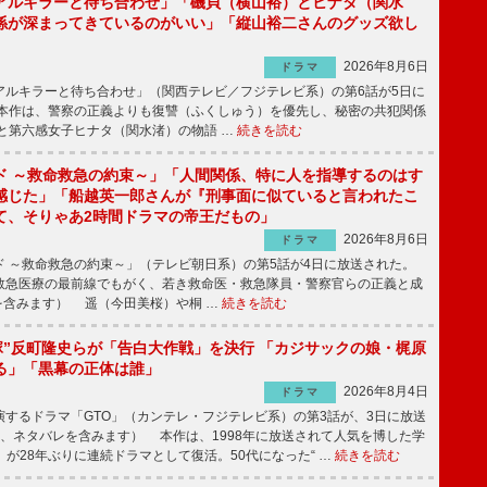
アルキラーと待ち合わせ」「磯貝（横山裕）とヒナタ（関水
係が深まってきているのがいい」「縦山裕二さんのグッズ欲し
2026年8月6日
ドラマ
ルキラーと待ち合わせ」（関西テレビ／フジテレビ系）の第6話が5日に
本作は、警察の正義よりも復讐（ふくしゅう）を優先し、秘密の共犯関係
と第六感女子ヒナタ（関水渚）の物語 …
続きを読む
ド ～救命救急の約束～」「人間関係、特に人を指導するのはす
感じた」「船越英一郎さんが『刑事面に似ていると言われたこ
て、そりゃあ2時間ドラマの帝王だもの」
2026年8月6日
ドラマ
 ～救命救急の約束～」（テレビ朝日系）の第5話が4日に放送された。
急医療の最前線でもがく、若き救命医・救急隊員・警察官らの正義と成
を含みます） 遥（今田美桜）や桐 …
続きを読む
鬼塚”反町隆史らが「告白大作戦」を決行 「カジサックの娘・梶原
る」「黒幕の正体は誰」
2026年8月4日
ドラマ
するドラマ「GTO」（カンテレ・フジテレビ系）の第3話が、3日に放送
下、ネタバレを含みます） 本作は、1998年に放送されて人気を博した学
」が28年ぶりに連続ドラマとして復活。50代になった“ …
続きを読む