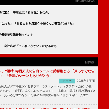
RELATED NEWS
気に驚き 中居正広「あれ昔からなの」
くなれる」 「ＮＥＷＳを気遣う中居くんの言葉が泣ける」
下優樹菜引退後初イベント
」 会社名が「ていねいなかい」になるかも
NEWS
ト」“澄晴”寺西拓人の告白シーンに反響集まる 「真っすぐな告
い」「最高のシーンをありがとう」
2026年8月7日
ドラマ
拓人がダブル主演するドラマ「ラストノート」（フジテレビ系）の第5
送された。（※以下、ネタバレを含みます） 本作は、環境も積み重ねてき
う、交わるはずのなかった歳の差の男女が静かに引かれ合い、人生で …