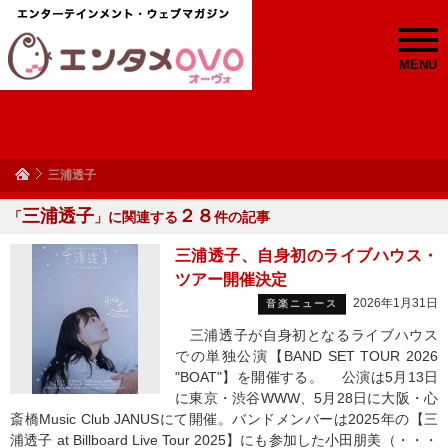
MENU
三浦透子
三浦透子
２８
「
」に関連する
件の記事
三浦透子、自身初のライブハウス・
ツアー開催決定
2026年1月31日
音楽ニュース
三浦透子が自身初となるライブハウス
での単独公演【BAND SET TOUR 2026
"BOAT"】を開催する。 公演は5月13日
に東京・渋谷WWW、5月28日に大阪・心
斎橋Music Club JANUSにて開催。バンドメンバーは2025年の【三
浦透子 at Billboard Live Tour 2025】にも参加した小田朋美（・・・