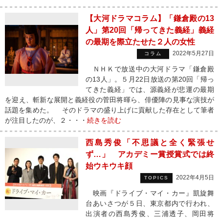
【大河ドラマコラム】「鎌倉殿の13
人」第20回「帰ってきた義経」義経
の最期を際立たせた２人の女性
2022年5月27日
コラム
ＮＨＫで放送中の大河ドラマ「鎌倉殿
の13人」。５月22日放送の第20回「帰っ
てきた義経」では、源義経が悲運の最期
を迎え、斬新な展開と義経役の菅田将暉ら、俳優陣の見事な演技が
話題を集めた。 そのドラマの盛り上げに貢献した存在として筆者
が注目したのが、２・・・
続きを読む
西島秀俊「不思議と全く緊張せ
ず…」 アカデミー賞授賞式では終
始ウキウキ顔
2022年4月5日
TOPICS
映画『ドライブ・マイ・カー』凱旋舞
台あいさつが５日、東京都内で行われ、
出演者の西島秀俊、三浦透子、岡田将