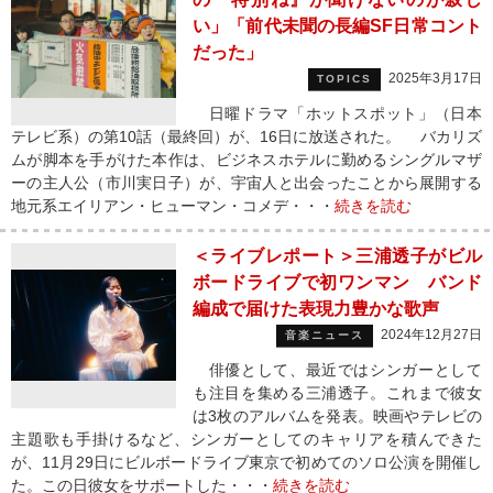
い」「前代未聞の長編SF日常コント
だった」
2025年3月17日
TOPICS
日曜ドラマ「ホットスポット」（日本
テレビ系）の第10話（最終回）が、16日に放送された。 バカリズ
ムが脚本を手がけた本作は、ビジネスホテルに勤めるシングルマザ
ーの主人公（市川実日子）が、宇宙人と出会ったことから展開する
地元系エイリアン・ヒューマン・コメデ・・・
続きを読む
＜ライブレポート＞三浦透子がビル
ボードライブで初ワンマン バンド
編成で届けた表現力豊かな歌声
2024年12月27日
音楽ニュース
俳優として、最近ではシンガーとして
も注目を集める三浦透子。これまで彼女
は3枚のアルバムを発表。映画やテレビの
主題歌も手掛けるなど、シンガーとしてのキャリアを積んできた
が、11月29日にビルボードライブ東京で初めてのソロ公演を開催し
た。この日彼女をサポートした・・・
続きを読む