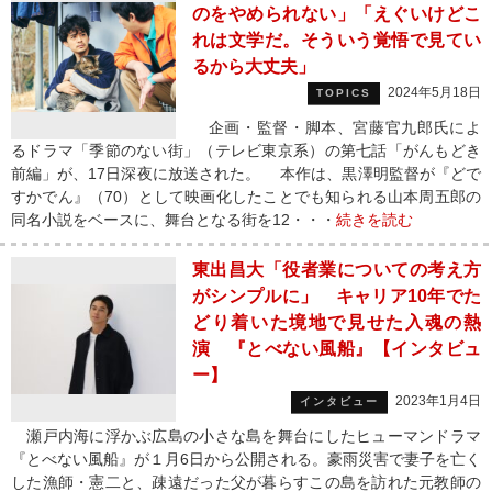
のをやめられない」「えぐいけどこ
れは文学だ。そういう覚悟で見てい
るから大丈夫」
2024年5月18日
TOPICS
企画・監督・脚本、宮藤官九郎氏によ
るドラマ「季節のない街」（テレビ東京系）の第七話「がんもどき
前編」が、17日深夜に放送された。 本作は、黒澤明監督が『どで
すかでん』（70）として映画化したことでも知られる山本周五郎の
同名小説をベースに、舞台となる街を12・・・
続きを読む
東出昌大「役者業についての考え方
がシンプルに」 キャリア10年でた
どり着いた境地で見せた入魂の熱
演 『とべない風船』【インタビュ
ー】
2023年1月4日
インタビュー
瀬戸内海に浮かぶ広島の小さな島を舞台にしたヒューマンドラマ
『とべない風船』が１月6日から公開される。豪雨災害で妻子を亡く
した漁師・憲二と、疎遠だった父が暮らすこの島を訪れた元教師の