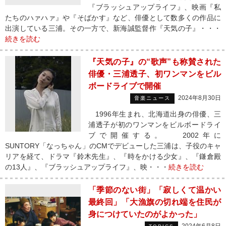
『ブラッシュアップライフ』、映画『私
たちのハァハァ』や『そばかす』など、俳優として数多くの作品に
出演している三浦。その一方で、新海誠監督作『天気の子』・・・
続きを読む
『天気の子』の“歌声”も称賛された
俳優・三浦透子、初ワンマンをビル
ボードライブで開催
2024年8月30日
音楽ニュース
1996年生まれ、北海道出身の俳優、三
浦透子が初のワンマンをビルボードライ
ブで開催する。 2002年に
SUNTORY「なっちゃん」のCMでデビューした三浦は、子役のキャ
リアを経て、ドラマ『鈴木先生』、『時をかける少女』、『鎌倉殿
の13人』、『ブラッシュアップライフ』、映・・・
続きを読む
「季節のない街」「寂しくて温かい
最終回」「大漁旗の切れ端を住民が
身につけていたのがよかった」