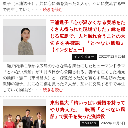
凛子（三浦透子）。共に心に傷を負った２人が、互いに交流する中
で再生していく・・・
続きを読む
三浦透子「心が温かくなる実感をた
くさん得られた現場でした」縁を感
じる広島で、人と触れ合うことの大
切さを再確認 『とべない風船』
【インタビュー】
2022年12月25日
インタビュー
瀬戸内海に浮かぶ広島の小さな島を舞台にしたヒューマンドラマ
『とべない風船』が１月６日から公開される。妻子を亡くした地元
の漁師・憲二（東出昌大）と、疎遠だった父が暮らす島を訪れた元
教師の凛子。共に心に傷を負った２人が、互いに交流する中で再生
していく物語だ・・・
続きを読む
東出昌大「精いっぱい覚悟を持って
やり終えた」 映画『とべない風
船』で妻子を失った漁師役
2022年12月6日
TOPICS