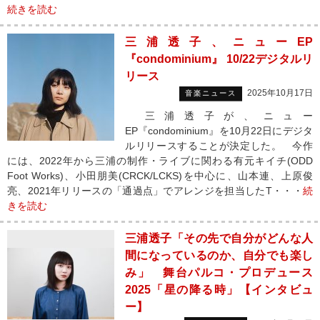
続きを読む
三浦透子、ニューEP
『condominium』 10/22デジタルリ
リース
2025年10月17日
音楽ニュース
三浦透子が、ニュー
EP『condominium』を10月22日にデジタ
ルリリースすることが決定した。 今作
には、2022年から三浦の制作・ライブに関わる有元キイチ(ODD
Foot Works)、小田朋美(CRCK/LCKS)を中心に、山本連、上原俊
亮、2021年リリースの「通過点」でアレンジを担当したT・・・
続
きを読む
三浦透子「その先で自分がどんな人
間になっているのか、自分でも楽し
み」 舞台パルコ・プロデュース
2025「星の降る時」【インタビュ
ー】