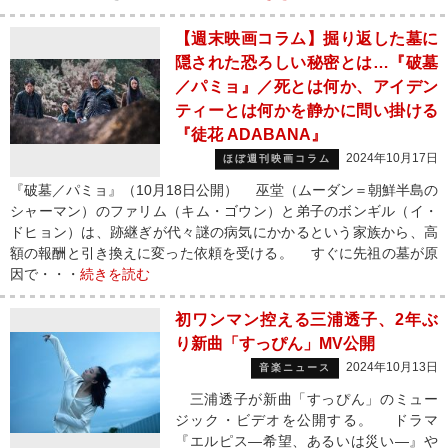
【週末映画コラム】掘り返した墓に
隠された恐ろしい秘密とは…『破墓
／パミョ』／死とは何か、アイデン
ティーとは何かを静かに問い掛ける
『徒花 ADABANA』
2024年10月17日
ほぼ週刊映画コラム
『破墓／パミョ』（10月18日公開） 巫堂（ムーダン＝朝鮮半島の
シャーマン）のファリム（キム・ゴウン）と弟子のボンギル（イ・
ドヒョン）は、跡継ぎが代々謎の病気にかかるという家族から、高
額の報酬と引き換えに変った依頼を受ける。 すぐに先祖の墓が原
因で・・・
続きを読む
初ワンマン控える三浦透子、2年ぶ
り新曲「すっぴん」MV公開
2024年10月13日
音楽ニュース
三浦透子が新曲「すっぴん」のミュー
ジック・ビデオを公開する。 ドラマ
『エルピス―希望、あるいは災い―』や