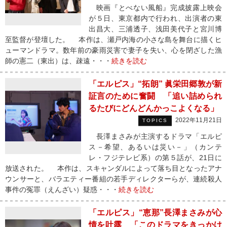
映画『とべない風船』完成披露上映会
が５日、東京都内で行われ、出演者の東
出昌大、三浦透子、浅田美代子と宮川博
至監督が登壇した。 本作は、瀬戸内海の小さな島を舞台に描くヒ
ューマンドラマ。数年前の豪雨災害で妻子を失い、心を閉ざした漁
師の憲二（東出）は、疎遠・・・
続きを読む
「エルピス」“拓朗” 眞栄田郷敦が新
証言のために奮闘 「追い詰められ
るたびにどんどんかっこよくなる」
2022年11月21日
TOPICS
長澤まさみが主演するドラマ「エルピ
ス－希望、あるいは災い－」（カンテ
レ・フジテレビ系）の第５話が、21日に
放送された。 本作は、スキャンダルによって落ち目となったアナ
ウンサーと、バラエティー番組の若手ディレクターらが、連続殺人
事件の冤罪（えんざい）疑惑・・・
続きを読む
「エルピス」“恵那”長澤まさみが心
情を吐露 「このドラマをきっかけ