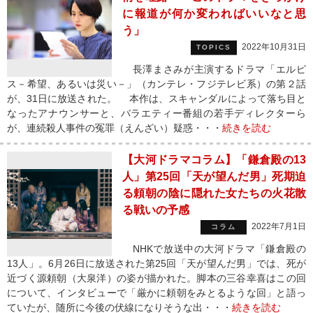
に報道が何か変わればいいなと思
う」
2022年10月31日
TOPICS
長澤まさみが主演するドラマ「エルピ
ス－希望、あるいは災い－」（カンテレ・フジテレビ系）の第２話
が、31日に放送された。 本作は、スキャンダルによって落ち目と
なったアナウンサーと、バラエティー番組の若手ディレクターら
が、連続殺人事件の冤罪（えんざい）疑惑・・・
続きを読む
【大河ドラマコラム】「鎌倉殿の13
人」第25回「天が望んだ男」死期迫
る頼朝の陰に隠れた女たちの火花散
る戦いの予感
2022年7月1日
コラム
NHKで放送中の大河ドラマ「鎌倉殿の
13人」。6月26日に放送された第25回「天が望んだ男」では、死が
近づく源頼朝（大泉洋）の姿が描かれた。脚本の三谷幸喜はこの回
について、インタビューで「厳かに頼朝をみとるような回」と語っ
ていたが、随所に今後の伏線になりそうな出・・・
続きを読む