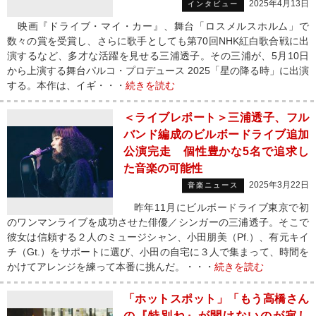
2025年4月13日
インタビュー
映画『ドライブ・マイ・カー』、舞台「ロスメルスホルム」で
数々の賞を受賞し、さらに歌手としても第70回NHK紅白歌合戦に出
演するなど、多才な活躍を見せる三浦透子。その三浦が、5月10日
から上演する舞台パルコ・プロデュース 2025「星の降る時」に出演
する。本作は、イギ・・・
続きを読む
＜ライブレポート＞三浦透子、フル
バンド編成のビルボードライブ追加
公演完走 個性豊かな5名で追求し
た音楽の可能性
2025年3月22日
音楽ニュース
昨年11月にビルボードライブ東京で初
のワンマンライブを成功させた俳優／シンガーの三浦透子。そこで
彼女は信頼する２人のミュージシャン、小田朋美（Pf.）、有元キイ
チ（Gt.）をサポートに選び、小田の自宅に３人で集まって、時間を
かけてアレンジを練って本番に挑んだ。・・・
続きを読む
「ホットスポット」「もう高橋さん
の『特別ね』が聞けないのが寂し