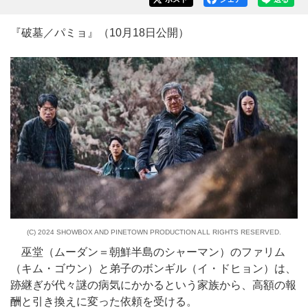
『破墓／パミョ』（10月18日公開）
(C) 2024 SHOWBOX AND PINETOWN PRODUCTION ALL RIGHTS RESERVED.
巫堂（ムーダン＝朝鮮半島のシャーマン）のファリム
（キム・ゴウン）と弟子のボンギル（イ・ドヒョン）は、
跡継ぎが代々謎の病気にかかるという家族から、高額の報
酬と引き換えに変った依頼を受ける。