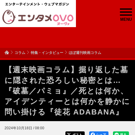
MENU
コラム
特集・インタビュー
ほぼ週刊映画コラム
【週末映画コラム】掘り返した墓
に隠された恐ろしい秘密とは…
『破墓／パミョ』／死とは何か、
アイデンティーとは何かを静かに
問い掛ける『徒花 ADABANA』
2024年10月18日 / 08:00
ポスト
シェア
送る