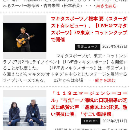
れるスーパー救命医・杏野朱羅（松本若菜）・・・
続きを読む
マキタスポーツ／根本 要（スターダ
スト☆レビュー）、【LIVE＠マキタ
スポーツ】7/2東京・コットンクラブ
で開催
2025年5月29日
音楽ニュース
マキタスポーツが、東京・コットンク
ラブで7月2日にライブイベント【LIVE@マキタスポーツ】を開催す
ることが決定した。 【LIVE@マキタスポーツ】は、毎回ゲスト
を迎えながらマキタの“オトネタ”を中心としたステージを展開する
ライブシリーズである。 22年からは会場・・・
続きを読む
「１１９エマージェンシーコー
ル」“与呉”一ノ瀬颯の口頭指導の芝
居に絶賛の声 「想像以上の好演。熱
い演技に涙」「すごい臨場感」
2025年2月11日
TOPICS