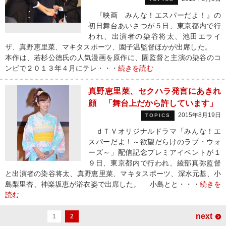
『映画 みんな！エスパーだよ！』の
初日舞台あいさつが５日、東京都内で行
われ、出演者の染谷将太、池田エライ
ザ、真野恵里菜、マキタスポーツ、園子温監督ほかが出席した。
本作は、若杉公徳氏の人気漫画を原作に、園監督と主演の染谷のコ
ンビで２０１３年４月にテレ・・・
続きを読む
真野恵里菜、セクハラ発言にあきれ
顔 「舞台上だから許しています」
2015年8月19日
TOPICS
ｄＴＶオリジナルドラマ「みんな！エ
スパーだよ！～欲望だらけのラブ・ウォ
ーズ～」配信記念プレミアイベントが１
９日、東京都内で行われ、綾部真弥監督
と出演者の染谷将太、真野恵里菜、マキタスポーツ、深水元基、小
島梨里杏、神楽坂恵が浴衣姿で出席した。 小島とと・・・
続きを
読む
next
1
2