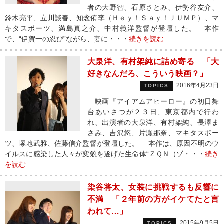
者の大野智、石原さとみ、伊勢谷友介、
鈴木亮平、立川談春、知念侑李（Ｈｅｙ！Ｓａｙ！ＪＵＭＰ）、マ
キタスポーツ、満島真之介、中村義洋監督が登壇した。 本作
で、“伊賀一の忍び”ながら、妻に・・・
続きを読む
大泉洋、有村架純に詰め寄る 「大
好きなんだろ、こういう映画？」
2016年4月23日
TOPICS
映画『アイアムアヒーロー』の初日舞
台あいさつが２３日、東京都内で行わ
れ、出演者の大泉洋、有村架純、長澤ま
さみ、吉沢悠、片瀬那奈、マキタスポー
ツ、塚地武雅、佐藤信介監督が登壇した。 本作は、原因不明のウ
イルスに感染した人々が変貌を遂げた生命体“ＺＱＮ（ゾ・・・
続き
を読む
染谷将太、女装に挑戦するも反響に
不満 「２年前の方がイケてたと言
われて…」
2015年9月5日
TOPICS