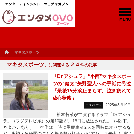
MENU
マキタスポーツ
マキタスポーツ
２４
「
」に関連する
件の記事
「Dr.アシュラ」“小西”マキタスポー
ツの“健太”矢野聖人への手紙に号泣
「最後15分涙止まらず。泣き疲れて
放心状態」
2025年6月19日
TOPICS
松本若菜が主演するドラマ「Dr.アシュ
ラ」（フジテレビ系）の第10話が、18日に放送された。（※以下、
ネタバレあり） 本作は、時に重症患者2人を同時にオペするな
ど、鬼神・阿修羅のごとく振る舞う様子から“アシュラ先生”と呼ば