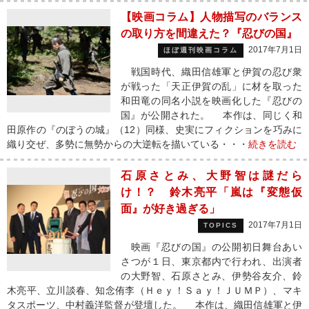
【映画コラム】人物描写のバランス
の取り方を間違えた？『忍びの国』
2017年7月1日
ほぼ週刊映画コラム
戦国時代、織田信雄軍と伊賀の忍び衆
が戦った「天正伊賀の乱」に材を取った
和田竜の同名小説を映画化した『忍びの
国』が公開された。 本作は、同じく和
田原作の『のぼうの城』（12）同様、史実にフィクションを巧みに
織り交ぜ、多勢に無勢からの大逆転を描いている・・・
続きを読む
石原さとみ、大野智は謎だら
け！？ 鈴木亮平「嵐は『変態仮
面』が好き過ぎる」
2017年7月1日
TOPICS
映画『忍びの国』の公開初日舞台あい
さつが１日、東京都内で行われ、出演者
の大野智、石原さとみ、伊勢谷友介、鈴
木亮平、立川談春、知念侑李（Ｈｅｙ！Ｓａｙ！ＪＵＭＰ）、マキ
タスポーツ、中村義洋監督が登壇した。 本作は、織田信雄軍と伊