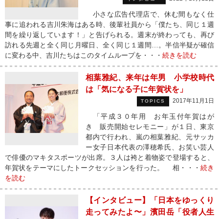
小さな広告代理店で、休む間もなく仕
事に追われる吉川朱海はある時、後輩社員から「僕たち、同じ１週
間を繰り返しています！」と告げられる。週末が終わっても、再び
訪れる先週と全く同じ月曜日、全く同じ１週間…。半信半疑が確信
に変わる中、吉川たちはこのタイムループを・・・
続きを読む
相葉雅紀、来年は年男 小学校時代
は「気になる子に年賀状を」
2017年11月1日
TOPICS
「平成３０年用 お年玉付年賀はが
き 販売開始セレモニー」が１日、東京
都内で行われ、嵐の相葉雅紀、元サッカ
ー女子日本代表の澤穂希氏、お笑い芸人
で俳優のマキタスポーツが出席。３人は袴と着物姿で登場すると、
年賀状をテーマにしたトークセッションを行った。 相・・・
続き
を読む
【インタビュー】「日本をゆっくり
走ってみたよ〜」濱田岳「役者人生