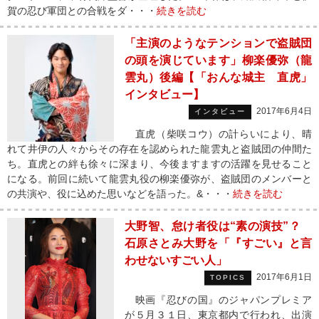
賀の忍び軍団との合戦をダ・・・
続きを読む
「主演のようなテンションで盗賊団
の頭を演じています」柳楽優弥（龍
雲丸）後編【「おんな城主 直虎」
インタビュー】
2017年6月4日
インタビュー
直虎（柴咲コウ）の計らいにより、晴
れて井伊の人々からその存在を認められた龍雲丸と盗賊団の仲間た
ち。直虎との絆も徐々に深まり、今後ますますの活躍を見せること
になる。前回に続いて龍雲丸役の柳楽優弥が、盗賊団のメンバーと
の共演や、役に込めた思いなどを語った。&・・・
続きを読む
大野智、怠け者役は“素の演技”？
石原さとみ大野を「『すごい』と言
わせないすごい人」
2017年6月1日
TOPICS
映画『忍びの国』のジャパンプレミア
が５月３１日、東京都内で行われ、出演