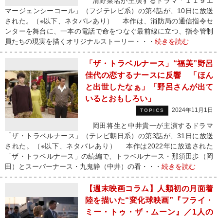
清野菜名が主演するドラマ「１１９エ
マージェンシーコール」（フジテレビ系）の第4話が、10日に放送
された。（※以下、ネタバレあり） 本作は、消防局の通信指令セ
ンターを舞台に、一本の電話で命をつなぐ最前線に立つ、指令管制
員たちの現実を描くオリジナルストーリー・・・
続きを読む
「ザ・トラベルナース」“福美”野呂
佳代の恋するナースに反響 「ほん
と出世したなぁ」「野呂さんが出て
いるとおもしろい」
2024年11月1日
TOPICS
岡田将生と中井貴一が主演するドラマ
「ザ・トラベルナース」（テレビ朝日系）の第3話が、31日に放送
された。（※以下、ネタバレあり） 本作は2022年に放送された
「ザ・トラベルナース」の続編で、トラベルナース・那須田歩（岡
田）とスーパーナース・九鬼静（中井）の看・・・
続きを読む
【週末映画コラム】人類初の月面着
陸を描いた“変化球映画”『フライ・
ミー・トゥ・ザ・ムーン』／1人の