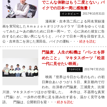
でこんな体験はもう二度とない」バ
イクでの日本一周に感無量！
2017年10月31日
インタビュー
漫画家・吉本浩二氏による同名実録漫
画を実写化したＡｍａｚｏｎオリジナルドラマ「日本をゆっくり走
ってみたよ〜あの娘のために日本一周〜」で、心に決めた彼女に告
白するために強い男になろうと、バイクで日本一周を目指す主人
公・吉本浩二を演じた濱田岳。バイクの運転・・・
続きを読む
門脇麦、人生の転機は「バレエを辞
めたこと」 マキタスポーツ「松居
一代に見せたい映画」
2017年7月15日
TOPICS
映画『世界は今日から君のもの』の初
日舞台あいさつが１５日、東京都内で行
われ、出演者の門脇麦、三浦貴大、比留
川游、マキタスポーツほかが登場した。 本作は、不器用な真実
（門脇）が、一歩外の世界に足を踏み出す姿を、温かく見守る物
語。 門脇は、公開初日を迎・・・
続きを読む