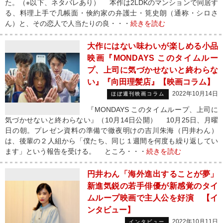
た。（※以下、ネタバレあり） 本作は2LDKのマンションで同居す
る、料理上手で几帳面・倹約家の弁護士・筧史朗（通称・シロさ
ん）と、その恋人で人当たりの良・・・
続きを読む
大作にはない味わいが楽しめる小品
映画『MONDAYS このタイムルー
プ、上司に気づかせないと終わらな
い』『向田理髪店』【映画コラム】
2022年10月14日
ほぼ週刊映画コラム
『MONDAYS このタイムループ、上司に
気づかせないと終わらない』（10月14日公開） 10月25日、月曜
日の朝。プレゼン資料の準備で徹夜明けの吉川朱海（円井わん）
は、後輩の２人組から「僕たち、同じ１週間を何度も繰り返してい
ます」という報告を受ける。 ところ・・・
続きを読む
円井わん「海外進出することが夢」
新進気鋭の若手俳優が新感覚のタイ
ムループ映画で主人公を好演 【イ
ンタビュー】
2022年10月11日
インタビュー