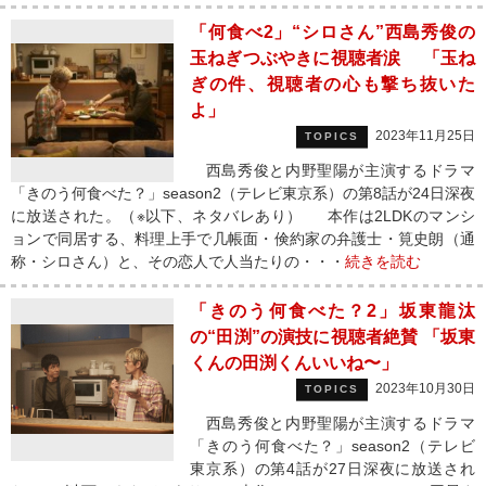
「何食べ2」“シロさん”西島秀俊の
玉ねぎつぶやきに視聴者涙 「玉ね
ぎの件、視聴者の心も撃ち抜いた
よ」
2023年11月25日
TOPICS
西島秀俊と内野聖陽が主演するドラマ
「きのう何食べた？」season2（テレビ東京系）の第8話が24日深夜
に放送された。（※以下、ネタバレあり） 本作は2LDKのマンシ
ョンで同居する、料理上手で几帳面・倹約家の弁護士・筧史朗（通
称・シロさん）と、その恋人で人当たりの・・・
続きを読む
「きのう何食べた？2」坂東龍汰
の“田渕”の演技に視聴者絶賛 「坂東
くんの田渕くんいいね︎〜」
2023年10月30日
TOPICS
西島秀俊と内野聖陽が主演するドラマ
「きのう何食べた？」season2（テレビ
東京系）の第4話が27日深夜に放送され