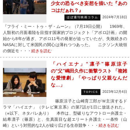
少女の恐るべき妄想を描いた『あの
コはだぁれ？』
2024年7月18日
ほぼ週刊映画コラム
『フライ・ミー・トゥ・ザ・ムーン』（7月19日公開） 1969年、
人類初の月面着陸を目指す国家的プロジェクト「アポロ計画」の開
始から8年が過ぎ、アポロ11号の発射が迫っていたが、失敗続きの
NASAに対して米国民の関心は薄れつつあった。 ニクソン大統領
の側近モ・・・
続きを読む
「ハイエナ」“凛子”篠原涼子
の“父”嶋田久作に衝撃ラスト 「複雑
な愛憎劇」「やっぱり父親なんだ
な…」
2023年12月4日
TOPICS
篠原涼子と山崎育三郎がＷ主演するド
ラマ「ハイエナ」（テレビ東京系）の第7話が1日に放送された。
（※以下、ネタバレあり） 本作は、型破りなアウトロー弁護士・
結希凛子（篠原）と、生真面目な超エリート弁護士・一条怜（山
崎）という対照的な2人が繰り広げる生存競争・・・
続きを読む