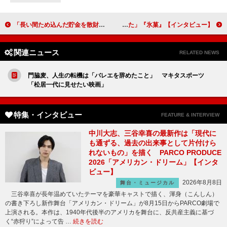
「長い間ため込んだ貯金を散財するような気持ちで演じています」和田正人（松下常慶）【「おんな城主 直虎」インタビュー】
【インタビュー】『氷菓』岡山天音「共演が決まったことを賢人から聞いて、舞い上がりました」
関連ニュース
RELATED NEWS
門脇麦、人生の転機は「バレエを辞めたこと」 マキタスポーツ
「松居一代に見せたい映画」
特集・インタビュー
FEATURE & INTERVIEW
中川大志、三谷幸喜の最新作は「現代に
も通ずる、過去の出来事として片付けら
れないもの」を描く PARCO PRODUCE
2026「アメリカン・ドリーム」【インタ
ビュー】
2026年8月8日
舞台・ミュージカル
三谷幸喜が長年温めていたテーマを豪華キャストで描く、渾身（こんしん）
の書き下ろし新作舞台「アメリカン・ドリーム」が8月15日からPARCO劇場で
上演される。本作は、1940年代後半のアメリカを舞台に、反共産主義に基づ
く“赤狩り”によって告 …
続きを読む