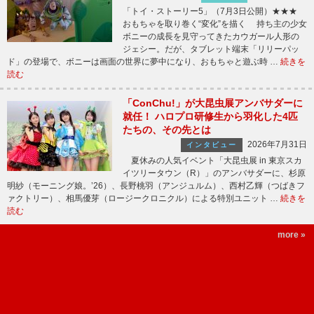
「トイ・ストーリー5」（7月3日公開）★★★
おもちゃを取り巻く“変化”を描く 持ち主の少女
ボニーの成長を見守ってきたカウガール人形の
ジェシー。だが、タブレット端末「リリーパッ
ド」の登場で、ボニーは画面の世界に夢中になり、おもちゃと遊ぶ時 …
続きを
読む
「ConChu!」が大昆虫展アンバサダーに
就任！ ハロプロ研修生から羽化した4匹
たちの、その先とは
2026年7月31日
インタビュー
夏休みの人気イベント「大昆虫展 in 東京スカ
イツリータウン（R）」のアンバサダーに、杉原
明紗（モーニング娘。’26）、長野桃羽（アンジュルム）、西村乙輝（つばきフ
ァクトリー）、相馬優芽（ロージークロニクル）による特別ユニット …
続きを
読む
more »