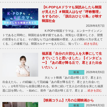
【K-POPもKドラマも深読みしたら韓国
が見えた】＃韓国人はなぜ「呼称整理」
をするのか、「脱出おひとり島」が映す
韓国社会
2026年8月7日
K-POPや韓国ドラマは、エンターテインメン
トであると同時に、韓国社会を映す鏡でもある。何気ない言葉やしぐさ、習慣
の背景をたどると、その国ならではの価値観や歴史、人との関わり方が見えて
くる。この連載では、韓国カルチャーを入り口に、知ってい …
続きを読む
福原遥「自分の大切な人を大事にして生
きていこうと思いました」【インタビュ
ー】『あの星が降る丘で、君とまた出会
いたい。』
2026年8月6日
映画
大ヒット映画『あの花が咲く丘で、君とまた
出会えたら。』の続編にして完結編『あの星が降る丘で、君とまた出会いた
い。』が8月7日から全国公開される。前作に続いて主人公の百合を演じた福原
遥に話を聞いた。 －始めに、前作『あの花が咲く丘で、君とま …
続きを読む
【映画コラム】7月の公開映画から
2026年8月3日
映画