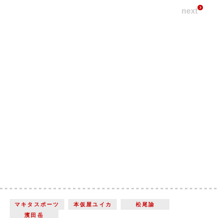
next
マキタスポーツ
本仮屋ユイカ
松尾諭
濱田岳