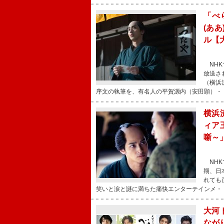
「べ
(あ
ル【
NHK
放送さ
（横浜
序文の執筆を、有名人の平賀源内（安田顕）・
横浜
ィア
噺～
NHK
期、日
れても
笑いと涙と謎に満ちた痛快エンターテインメ・
大河
なが