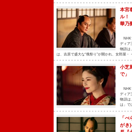
本宮
ル！
華乃
NHK
ディア
物語は
は、吉原で盛大な“俄祭り”が開かれ、女郎屋・
小芝
で」
NHK
ディア
物語は
は」で
「べ
がき