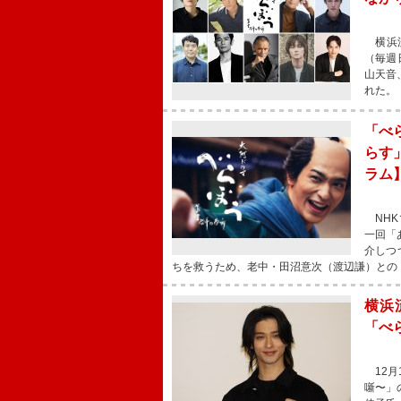
横浜流
（毎週
山天音
れた。
「べ
らす
ラム
NHK
一回「
介しつ
ちを救うため、老中・田沼意次（渡辺謙）との
横浜
「べ
12月
噺〜」