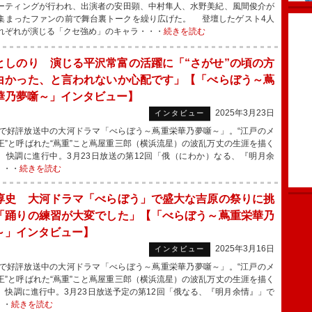
ーティングが行われ、出演者の安田顕、中村隼人、水野美紀、風間俊介が
集まったファンの前で舞台裏トークを繰り広げた。 登壇したゲスト4人
れぞれが演じる「クセ強め」のキャラ・・・
続きを読む
としのり 演じる平沢常富の活躍に「“さがせ”の頃の方
白かった、と言われないか心配です」【「べらぼう～蔦
華乃夢噺～」インタビュー】
2025年3月23日
インタビュー
で好評放送中の大河ドラマ「べらぼう～蔦重栄華乃夢噺～」。“江戸のメ
王”と呼ばれた“蔦重”こと蔦屋重三郎（横浜流星）の波乱万丈の生涯を描く
、快調に進行中。3月23日放送の第12回「俄（にわか）なる、『明月余
・・・
続きを読む
淳史 大河ドラマ「べらぼう」で盛大な吉原の祭りに挑
「踊りの練習が大変でした」【「べらぼう～蔦重栄華乃
～」インタビュー】
2025年3月16日
インタビュー
で好評放送中の大河ドラマ「べらぼう～蔦重栄華乃夢噺～」。“江戸のメ
王”と呼ばれた“蔦重”こと蔦屋重三郎（横浜流星）の波乱万丈の生涯を描く
、快調に進行中。3月23日放送予定の第12回「俄なる、『明月余情』」で
・・
続きを読む