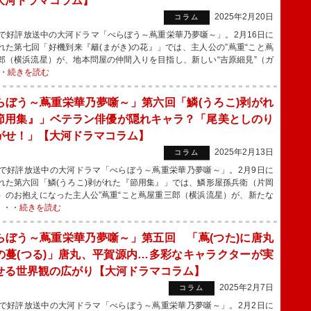
大河ドラマコラム】
2025年2月20日
コラム
で好評放送中の大河ドラマ「べらぼう～蔦重栄華乃夢噺～」。2月16日に
れた第七回「好機到来『籬(まがき)の花』」では、主人公の”蔦重“こと蔦
郎（横浜流星）が、地本問屋の仲間入りを目指し、新しい“吉原細見”（ガ
・
続きを読む
らぼう～蔦重栄華乃夢噺～」第六回「鱗(うろこ)剥がれ
節用集』」ベテラン俳優が隠れキャラ？「尾美としのり
がせ！」【大河ドラマコラム】
2025年2月13日
コラム
で好評放送中の大河ドラマ「べらぼう～蔦重栄華乃夢噺～」。2月9日に
れた第六回「鱗(うろこ)剥がれた『節用集』」では、鱗形屋孫兵衛（片岡
）のお抱えになった主人公”蔦重“こと蔦屋重三郎（横浜流星）が、新たな
・・・
続きを読む
らぼう～蔦重栄華乃夢噺～」第五回 「蔦(つた)に唐丸
の蔓(つる)」唐丸、平賀源内…多彩なキャラクターが実
せる世界観の広がり【大河ドラマコラム】
2025年2月7日
コラム
で好評放送中の大河ドラマ「べらぼう～蔦重栄華乃夢噺～」。2月2日に