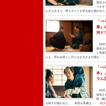
放送さ
りをす
ん立ち止まり、再スタートを切る姿が描かれた
「べ
菜』
河ド
NHK
放送さ
と蔦屋
らも、思わぬ落とし穴にはまるさまが描か・・
「べ
本』
ラム
NHK
放送さ
郎（横
る様子が描かれた。 前回も蔦重は・・・
続き