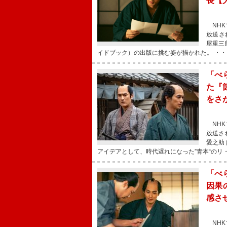
長【
NHK
放送さ
屋重三
イドブック）の出版に挑む姿が描かれた。 ・・
「べ
た『
をさ
NHK
放送さ
愛之助
アイデアとして、時代遅れになった”青本“のリ
「べ
因果
感さ
NHK