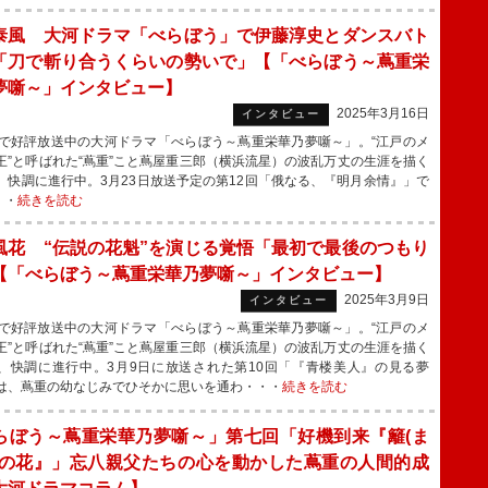
泰風 大河ドラマ「べらぼう」で伊藤淳史とダンスバト
「刀で斬り合うくらいの勢いで」【「べらぼう～蔦重栄
夢噺～」インタビュー】
2025年3月16日
インタビュー
で好評放送中の大河ドラマ「べらぼう～蔦重栄華乃夢噺～」。“江戸のメ
王”と呼ばれた“蔦重”こと蔦屋重三郎（横浜流星）の波乱万丈の生涯を描く
、快調に進行中。3月23日放送予定の第12回「俄なる、『明月余情』」で
・・
続きを読む
風花 “伝説の花魁”を演じる覚悟「最初で最後のつもり
【「べらぼう～蔦重栄華乃夢噺～」インタビュー】
2025年3月9日
インタビュー
で好評放送中の大河ドラマ「べらぼう～蔦重栄華乃夢噺～」。“江戸のメ
王”と呼ばれた“蔦重”こと蔦屋重三郎（横浜流星）の波乱万丈の生涯を描く
、快調に進行中。3月9日に放送された第10回「『青楼美人』の見る夢
は、蔦重の幼なじみでひそかに思いを通わ・・・
続きを読む
らぼう～蔦重栄華乃夢噺～」第七回「好機到来『籬(ま
)の花』」忘八親父たちの心を動かした蔦重の人間的成