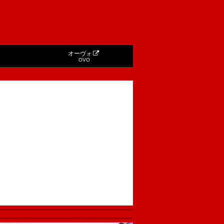
オーヴォ
OVO