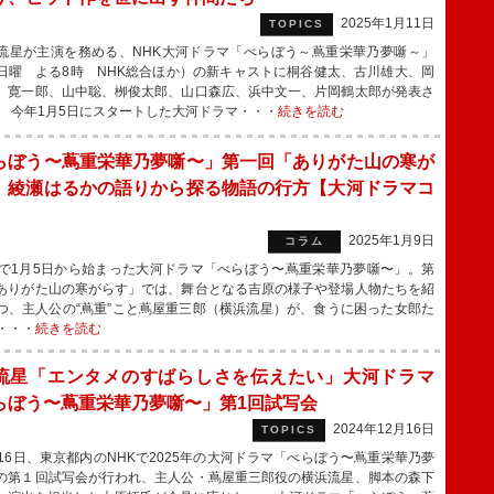
2025年1月11日
TOPICS
星が主演を務める、NHK大河ドラマ「べらぼう～蔦重栄華乃夢噺～」
日曜 よる8時 NHK総合ほか）の新キャストに桐谷健太、古川雄大、岡
、寛一郎、山中聡、栁俊太郎、山口森広、浜中文一、片岡鶴太郎が発表さ
 今年1月5日にスタートした大河ドラマ・・・
続きを読む
らぼう〜蔦重栄華乃夢噺〜」第一回「ありがた山の寒が
」綾瀬はるかの語りから探る物語の行方【大河ドラマコ
】
2025年1月9日
コラム
で1月5日から始まった大河ドラマ「べらぼう〜蔦重栄華乃夢噺〜」。第
ありがた山の寒がらす」では、舞台となる吉原の様子や登場人物たちを紹
つ、主人公の“蔦重”こと蔦屋重三郎（横浜流星）が、食うに困った女郎た
・・・
続きを読む
流星「エンタメのすばらしさを伝えたい」大河ドラマ
らぼう〜蔦重栄華乃夢噺〜」第1回試写会
2024年12月16日
TOPICS
16日、東京都内のNHKで2025年の大河ドラマ「べらぼう〜蔦重栄華乃夢
の第１回試写会が行われ、主人公・蔦屋重三郎役の横浜流星、脚本の森下