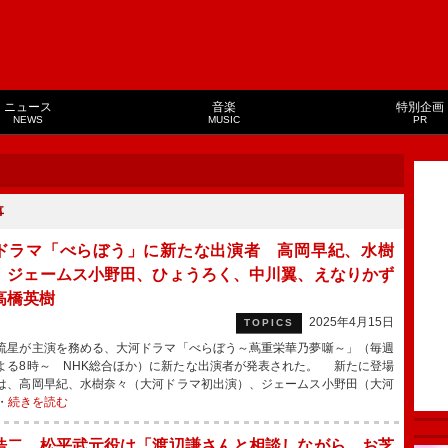
ニュース
音楽
特別企画
NEWS
MUSIC
PR
事
ドラマ「べらぼう」に新たな出演者 高岡早紀、水樹
、ジェームス小野田、ひょうろく、中川翼、えなりかず
高橋英樹
2025年4月15日
TOPICS
星が主演を務める、大河ドラマ「べらぼう～蔦重栄華乃夢噺～」（毎週
よる8時～ NHK総合ほか）に新たな出演者が発表された。 新たに登場
は、高岡早紀、水樹奈々（大河ドラマ初出演）、ジェームス小野田（大河
・
続きを読む
浩二 松平武元役は「渡辺謙さんと相談しながら、お芝