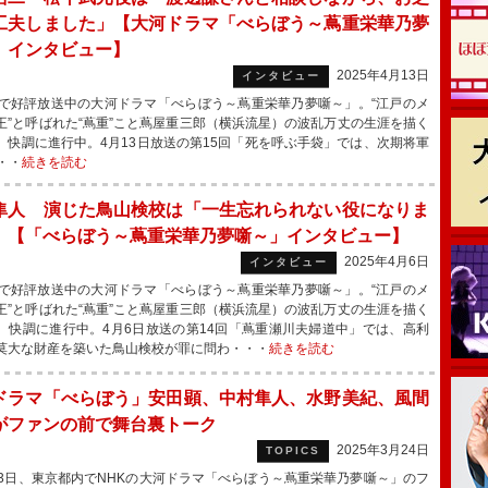
工夫しました」【大河ドラマ「べらぼう～蔦重栄華乃夢
」インタビュー】
2025年4月13日
インタビュー
で好評放送中の大河ドラマ「べらぼう～蔦重栄華乃夢噺～」。“江戸のメ
王”と呼ばれた“蔦重”こと蔦屋重三郎（横浜流星）の波乱万丈の生涯を描く
、快調に進行中。4月13日放送の第15回「死を呼ぶ手袋」では、次期将軍
・・
続きを読む
隼人 演じた鳥山検校は「一生忘れられない役になりま
」【「べらぼう～蔦重栄華乃夢噺～」インタビュー】
2025年4月6日
インタビュー
で好評放送中の大河ドラマ「べらぼう～蔦重栄華乃夢噺～」。“江戸のメ
王”と呼ばれた“蔦重”こと蔦屋重三郎（横浜流星）の波乱万丈の生涯を描く
、快調に進行中。4月6日放送の第14回「蔦重瀬川夫婦道中」では、高利
莫大な財産を築いた鳥山検校が罪に問わ・・・
続きを読む
ドラマ「べらぼう」安田顕、中村隼人、水野美紀、風間
がファンの前で舞台裏トーク
2025年3月24日
TOPICS
3日、東京都内でNHKの大河ドラマ「べらぼう～蔦重栄華乃夢噺～」のフ