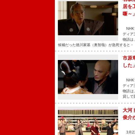
居を
噺～
NHK
ディア
物語は
候補だった徳川家基（奥智哉）が急死すると・
市原
した
NHK
ディア
物語は
貸しで
大河
俊介
3月2