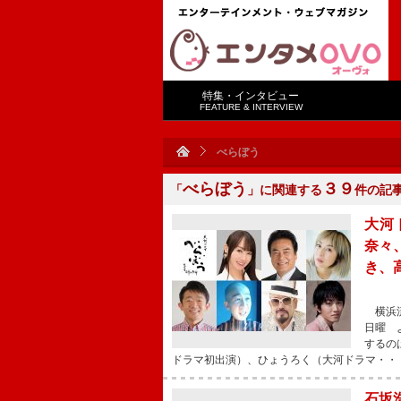
特集・インタビュー
FEATURE & INTERVIEW
べらぼう
べらぼう
３９
「
」に関連する
件の記
大河
奈々
き、
横浜流
日曜 
するの
ドラマ初出演）、ひょうろく（大河ドラマ・・
石坂