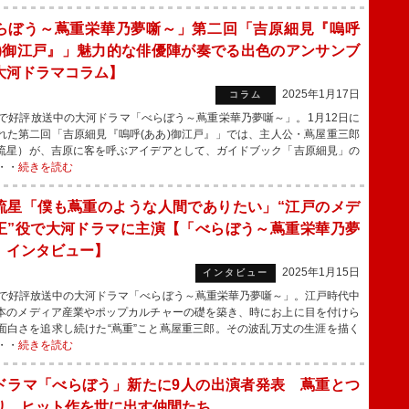
らぼう～蔦重栄華乃夢噺～」第二回「吉原細見『嗚呼
あ)御江戸』」魅力的な俳優陣が奏でる出色のアンサンブ
大河ドラマコラム】
2025年1月17日
コラム
で好評放送中の大河ドラマ「べらぼう～蔦重栄華乃夢噺～」。1月12日に
れた第二回「吉原細見『嗚呼(ああ)御江戸』」では、主人公・蔦屋重三郎
流星）が、吉原に客を呼ぶアイデアとして、ガイドブック「吉原細見」の
・・
続きを読む
流星「僕も蔦重のような人間でありたい」“江戸のメデ
王”役で大河ドラマに主演【「べらぼう～蔦重栄華乃夢
」インタビュー】
2025年1月15日
インタビュー
で好評放送中の大河ドラマ「べらぼう～蔦重栄華乃夢噺～」。江戸時代中
本のメディア産業やポップカルチャーの礎を築き、時にお上に目を付けら
面白さを追求し続けた“蔦重”こと蔦屋重三郎。その波乱万丈の生涯を描く
・・
続きを読む
ドラマ「べらぼう」新たに9人の出演者発表 蔦重とつ
り、ヒット作を世に出す仲間たち