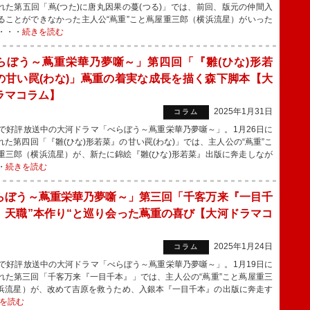
れた第五回「蔦(つた)に唐丸因果の蔓(つる)」では、前回、版元の仲間入
ることができなかった主人公“蔦重”こと蔦屋重三郎（横浜流星）がいった
・・・
続きを読む
らぼう～蔦重栄華乃夢噺～」第四回「『雛(ひな)形若
の甘い罠(わな)」蔦重の着実な成長を描く森下脚本【大
ラマコラム】
2025年1月31日
コラム
で好評放送中の大河ドラマ「べらぼう～蔦重栄華乃夢噺～」。1月26日に
れた第四回「『雛(ひな)形若菜』の甘い罠(わな)」では、主人公の“蔦重”こ
重三郎（横浜流星）が、新たに錦絵『雛(ひな)形若菜』出版に奔走しなが
・
続きを読む
らぼう～蔦重栄華乃夢噺～」第三回「千客万来『一目千
」天職”本作り“と巡り会った蔦重の喜び【大河ドラマコ
】
2025年1月24日
コラム
で好評放送中の大河ドラマ「べらぼう～蔦重栄華乃夢噺～」。1月19日に
れた第三回「千客万来『一目千本』」では、主人公の“蔦重”こと蔦屋重三
浜流星）が、改めて吉原を救うため、入銀本『一目千本』の出版に奔走す
を読む