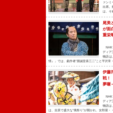
ァンミ
出席。
は、そ
尾美
が面
重栄
NHK
ディア
物語は
情』」では、戯作者“朋誠堂喜三二”こと平沢常
伊藤
戦！
夢噺
NHK
ディア
物語は
は、吉原で盛大な“俄祭り”が開かれ、女郎屋・