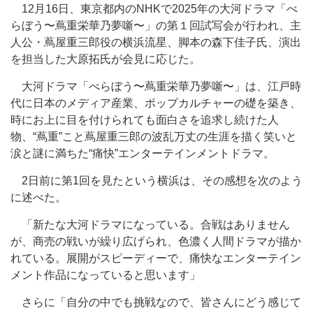
12月16日、東京都内のNHKで2025年の大河ドラマ「べ
らぼう〜蔦重栄華乃夢噺〜」の第１回試写会が行われ、主
人公・蔦屋重三郎役の横浜流星、脚本の森下佳子氏、演出
を担当した大原拓氏が会見に応じた。
大河ドラマ「べらぼう〜蔦重栄華乃夢噺〜」は、江戸時
代に日本のメディア産業、ポップカルチャーの礎を築き、
時にお上に目を付けられても面白さを追求し続けた人
物、“蔦重”こと蔦屋重三郎の波乱万丈の生涯を描く笑いと
涙と謎に満ちた“痛快”エンターテインメントドラマ。
2日前に第1回を見たという横浜は、その感想を次のよう
に述べた。
「新たな大河ドラマになっている。合戦はありません
が、商売の戦いが繰り広げられ、色濃く人間ドラマが描か
れている。展開がスピーディーで、痛快なエンターテイン
メント作品になっていると思います」
さらに「自分の中でも挑戦なので、皆さんにどう感じて