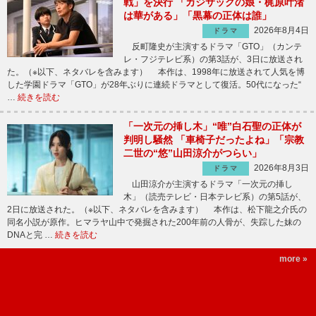
戦」を決行 「カジサックの娘・梶原叶渚
は華がある」「黒幕の正体は誰」
2026年8月4日
ドラマ
反町隆史が主演するドラマ「GTO」（カンテ
レ・フジテレビ系）の第3話が、3日に放送され
た。（※以下、ネタバレを含みます） 本作は、1998年に放送されて人気を博
した学園ドラマ「GTO」が28年ぶりに連続ドラマとして復活。50代になった“
…
続きを読む
「一次元の挿し木」“唯”白石聖の正体が
判明し騒然 「車椅子だったよね」「宗教
二世の“悠”山田涼介がつらい」
2026年8月3日
ドラマ
山田涼介が主演するドラマ「一次元の挿し
木」（読売テレビ・日本テレビ系）の第5話が、
2日に放送された。（※以下、ネタバレを含みます） 本作は、松下龍之介氏の
同名小説が原作。ヒマラヤ山中で発掘された200年前の人骨が、失踪した妹の
DNAと完 …
続きを読む
more »