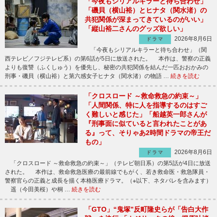
「今夜もシリアルキラーと待ち合わせ」
「磯貝（横山裕）とヒナタ（関水渚）の
共犯関係が深まってきているのがいい」
「縦山裕二さんのグッズ欲しい」
2026年8月6日
ドラマ
「今夜もシリアルキラーと待ち合わせ」（関
西テレビ／フジテレビ系）の第6話が5日に放送された。 本作は、警察の正義
よりも復讐（ふくしゅう）を優先し、秘密の共犯関係を結んだ一匹おおかみの
刑事・磯貝（横山裕）と第六感女子ヒナタ（関水渚）の物語 …
続きを読む
「クロスロード ～救命救急の約束～」
「人間関係、特に人を指導するのはすご
く難しいと感じた」「船越英一郎さんが
『刑事面に似ていると言われたことがあ
る』って、そりゃあ2時間ドラマの帝王だ
もの」
2026年8月6日
ドラマ
「クロスロード ～救命救急の約束～」（テレビ朝日系）の第5話が4日に放送
された。 本作は、救命救急医療の最前線でもがく、若き救命医・救急隊員・
警察官らの正義と成長を描く本格医療ドラマ。（※以下、ネタバレを含みます）
遥（今田美桜）や桐 …
続きを読む
「GTO」“鬼塚”反町隆史らが「告白大作