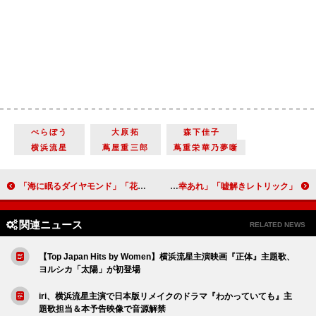
べらぼう
大原拓
森下佳子
横浜流星
蔦屋重三郎
蔦重栄華乃夢噺
「海に眠るダイヤモンド」「花とギヤマンは最終話への布石？」「鉄平はリナと誠を守るために 朝子を諦めたってことなのかな」
「嘘解きレトリック」「祝探偵事務所に、九十九谷夜町のみんなに、左右馬と鹿乃子のうそに幸あれ」「この最高のコンビをまた見たい。住民のみんなも」
関連ニュース
RELATED NEWS
【Top Japan Hits by Women】横浜流星主演映画『正体』主題歌、
ヨルシカ「太陽」が初登場
iri、横浜流星主演で日本版リメイクのドラマ『わかっていても』主
題歌担当＆本予告映像で音源解禁