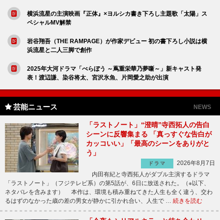
横浜流星の主演映画『正体』×ヨルシカ書き下ろし主題歌「太陽」ス
ペシャルMV解禁
岩谷翔吾（THE RAMPAGE）が作家デビュー 初の書下ろし小説は横
浜流星と二人三脚で創作
2025年大河ドラマ「べらぼう ～蔦重栄華乃夢噺～」新キャスト発
表！渡辺謙、染谷将太、宮沢氷魚、片岡愛之助が出演
芸能ニュース
NEWS
「ラストノート」“澄晴”寺西拓人の告白
シーンに反響集まる 「真っすぐな告白が
カッコいい」「最高のシーンをありがと
う」
2026年8月7日
ドラマ
内田有紀と寺西拓人がダブル主演するドラマ
「ラストノート」（フジテレビ系）の第5話が、6日に放送された。（※以下、
ネタバレを含みます） 本作は、環境も積み重ねてきた人生も全く違う、交わ
るはずのなかった歳の差の男女が静かに引かれ合い、人生で …
続きを読む