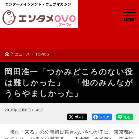
MENU
ニュース
TOPICS
岡田准一「つかみどころのない役
は難しかった」 「他のみんなが
うらやましかった」
2018年12月8日 / 14:13
ポスト
シェア
送る
映画『来る』の公開初日舞台あいさつが７日、東京都内