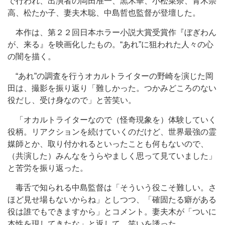
で行われ、出演者の岡田准一、黒木華、小松菜奈、青木崇
高、松たか子、妻夫木聡、中島哲也監督が登壇した。
本作は、第２２回日本ホラー小説大賞受賞作『ぼぎわん
が、来る』を映画化したもの。“あれ”に狙われた人々の心
の闇を描く。
“あれ”の調査を行うオカルトライターの野崎を演じた岡
田は、撮影を振り返り「難しかった。つかみどころのない
役だし、受け身なので」と苦笑い。
「オカルトライターなので（怪奇現象を）体験していく
役柄。リアクションを続けていくのだけど、世界最強の霊
媒師とか、取り付かれるといったことも何もないので、
（共演した）みんなをうらやましく思って見ていました」
と苦労を振り返った。
毒舌で知られる中島監督は「そういう役こそ難しい。さ
ほど見せ場もないからね」としつつ、「確固たる癖がある
役は誰でもできますから」とコメント。妻夫木が「ついに
本性を現してきたな」と返して、笑いを誘った。