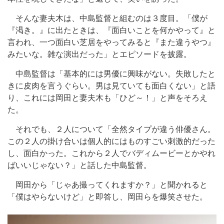
そんな妻夫木は、中島監督と組むのは３度目。「僕が
『渇き。』に出たときは、『面白いことを何かやって』と
言われ、一つ面白い芝居をやってみると『また違うやつ』
みたいな。雑な演出だった」とエピソードを披露。
中島監督は「基本的には男優に興味がない。失敗したと
きに皮肉を言うぐらい。男は見ていても面白くない」と語
り、これには岡田と妻夫木も「ひど～！」と声をそろえ
た。
それでも、２人について「全然タイプが違う俳優さん。
この２人の掛け合いは個人的にはものすごい刺激的だった
し、面白かった。これから２人でバディムービーとかやれ
ばいいじゃない？」と話した中島監督。
岡田から「じゃあ撮ってくれますか？」と聞かれると
「僕はやらないけど」と即答し、岡田らを爆笑させた。