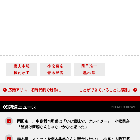
妻夫木聡
小松菜奈
岡田准一
松たか子
青木崇高
黒木華
広瀬アリス、初時代劇で所作に苦労 「骨格には逆らえない…」
草なぎ剛「新しい地図」の２年目を振り返る 「３人とも、好きなことができていることに感謝」
関連ニュース
RELATED NEWS
岡田准一、中島哲也監督は「いい意味で、クレイジー」 小松菜奈
「監督は変態なんじゃないかなと思った」
黒木華「大ヒットを樹木希林さんに報告したい」 地元・大阪万博