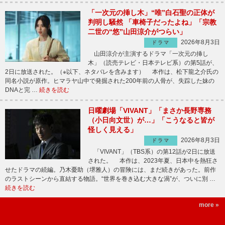
「一次元の挿し木」“唯”白石聖の正体が
判明し騒然 「車椅子だったよね」「宗教
二世の“悠”山田涼介がつらい」
2026年8月3日
ドラマ
山田涼介が主演するドラマ「一次元の挿し
木」（読売テレビ・日本テレビ系）の第5話が、
2日に放送された。（※以下、ネタバレを含みます） 本作は、松下龍之介氏の
同名小説が原作。ヒマラヤ山中で発掘された200年前の人骨が、失踪した妹の
DNAと完 …
続きを読む
日曜劇場「VIVANT」「まさか長野専務
（小日向文世）が…」「こうなると皆が
怪しく見える」
2026年8月3日
ドラマ
「VIVANT」（TBS系）の第12話が2日に放送
された。 本作は、2023年夏、日本中を熱狂さ
せたドラマの続編。乃木憂助（堺雅人）の冒険には、まだ続きがあった。前作
のラストシーンから直結する物語。“世界を巻き込む大きな渦”が、ついに別 …
続きを読む
more »