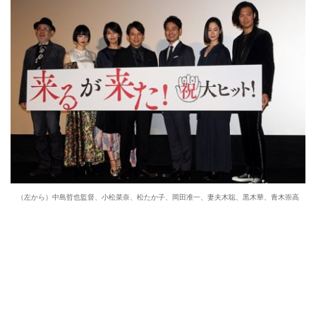
（左から）中島哲也監督、小松菜奈、松たか子、岡田准一、妻夫木聡、黒木華、青木崇高