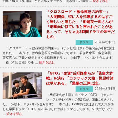
刑事・磯貝（横山裕）と第六感女子ヒナタ（関水渚）の物語 …
続きを読む
「クロスロード ～救命救急の約束～」
「人間関係、特に人を指導するのはすご
く難しいと感じた」「船越英一郎さんが
『刑事面に似ていると言われたことがあ
る』って、そりゃあ2時間ドラマの帝王だ
もの」
2026年8月6日
ドラマ
「クロスロード ～救命救急の約束～」（テレビ朝日系）の第5話が4日に放送
された。 本作は、救命救急医療の最前線でもがく、若き救命医・救急隊員・
警察官らの正義と成長を描く本格医療ドラマ。（※以下、ネタバレを含みます）
遥（今田美桜）や桐 …
続きを読む
「GTO」“鬼塚”反町隆史らが「告白大作
戦」を決行 「カジサックの娘・梶原叶渚
は華がある」「黒幕の正体は誰」
2026年8月4日
ドラマ
反町隆史が主演するドラマ「GTO」（カンテ
レ・フジテレビ系）の第3話が、3日に放送され
た。（※以下、ネタバレを含みます） 本作は、1998年に放送されて人気を博
した学園ドラマ「GTO」が28年ぶりに連続ドラマとして復活。50代になった“
…
続きを読む