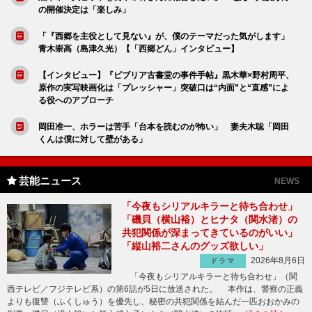
の開催決定は「楽しみ」
「『西郷を主役として見ない』が、僕のテーマだった気がします」
青木崇高（島津久光）【「西郷どん」インタビュー】
【インタビュー】『ビブリア古書堂の事件手帖』黒木華×野村周平、
原作の実写映画化は「プレッシャー」突破口は“内面”と“直感”によ
る役へのアプローチ
岡田准一、ホラーは苦手「台本を読むのが怖い」 妻夫木聡「岡田
くんは僕に対して壁がある」
芸能ニュース
NEWS
「今夜もシリアルキラーと待ち合わせ」
「磯貝（横山裕）とヒナタ（関水渚）の
共犯関係が深まってきているのがいい」
「縦山裕二さんのグッズ欲しい」
2026年8月6日
ドラマ
「今夜もシリアルキラーと待ち合わせ」（関
西テレビ／フジテレビ系）の第6話が5日に放送された。 本作は、警察の正義
よりも復讐（ふくしゅう）を優先し、秘密の共犯関係を結んだ一匹おおかみの