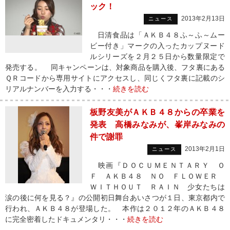
ック！
2013年2月13日
ニュース
日清食品は「ＡＫＢ４８ふ～ふ～ムー
ビー付き」マークの入ったカップヌード
ルシリーズを２月２５日から数量限定で
発売する。 同キャンペーンは、対象商品を購入後、フタ裏にある
ＱＲコードから専用サイトにアクセスし、同じくフタ裏に記載のシ
リアルナンバーを入力する・・・
続きを読む
板野友美がＡＫＢ４８からの卒業を
発表 高橋みなみが、峯岸みなみの
件で謝罪
2013年2月1日
ニュース
映画『ＤＯＣＵＭＥＮＴＡＲＹ Ｏ
Ｆ ＡＫＢ４８ ＮＯ ＦＬＯＷＥＲ
ＷＩＴＨＯＵＴ ＲＡＩＮ 少女たちは
涙の後に何を見る？』の公開初日舞台あいさつが１日、東京都内で
行われ、ＡＫＢ４８が登場した。 本作は２０１２年のＡＫＢ４８
に完全密着したドキュメンタリ・・・
続きを読む