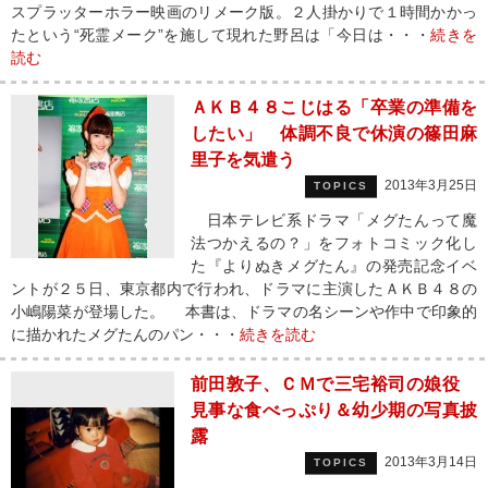
スプラッターホラー映画のリメーク版。２人掛かりで１時間かかっ
たという“死霊メーク”を施して現れた野呂は「今日は・・・
続きを
読む
ＡＫＢ４８こじはる「卒業の準備を
したい」 体調不良で休演の篠田麻
里子を気遣う
2013年3月25日
TOPICS
日本テレビ系ドラマ「メグたんって魔
法つかえるの？」をフォトコミック化し
た『よりぬきメグたん』の発売記念イベ
ントが２５日、東京都内で行われ、ドラマに主演したＡＫＢ４８の
小嶋陽菜が登場した。 本書は、ドラマの名シーンや作中で印象的
に描かれたメグたんのパン・・・
続きを読む
前田敦子、ＣＭで三宅裕司の娘役
見事な食べっぷり＆幼少期の写真披
露
2013年3月14日
TOPICS