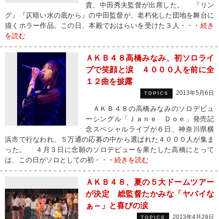
貴、中田秀夫監督が出席した。 『リン
グ』『仄暗い水の底から』の中田監督が、老朽化した団地を舞台に
描くホラー作品。この日、本殿でおはらいを受けた３人・・・
続き
を読む
ＡＫＢ４８高橋みなみ、初ソロライ
ブで笑顔と涙 ４０００人を前に全
１２曲を披露
2013年5月6日
TOPICS
ＡＫＢ４８の高橋みなみのソロデビュ
ーシングル「Ｊａｎｅ Ｄｏｅ」発売記
念スペシャルライブが６日、神奈川県横
浜市で行なわれ、５万通の応募の中から選ばれた４０００人が集ま
った。 ４月３日に念願のソロデビューを果たした高橋にとって
は、この日がソロとしての初・・・
続きを読む
ＡＫＢ４８、夏の５大ドームツアー
が決定 総監督たかみな「ヤバイな
ぁ～」と喜びの涙
2013年4月29日
TOPICS