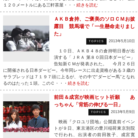
１２０メートルにある三軒茶屋・・・
続きを読む
ＡＫＢ倉持、ご褒美のソロＣＭお披
露目 競馬場で「一生懸命走りまし
た」
2013年5月10日
TOPICS
１０日、ＡＫＢ４８の倉持明日香が出
演する「ＪＲＡ 第８０回日本ダービー」
告知新ＣＭが発表された。 今月２６日
に開催される日本ダービー。今年同レースに出走資格がある３歳の
サラブレッドは７１９７頭に上るが、その中で“ダービー馬”となれ
るのはたった１頭。このＣ・・・
続きを読む
前田＆成宮が映画ヒット祈願 あ
っちゃん「背筋の伸びる一日」
2013年5月9日
TOPICS
映画『クロユリ団地』公開直前イベン
トが９日、東京港区の豊川稲荷東京別院
で行われ、出演者の前田敦子、成宮寛