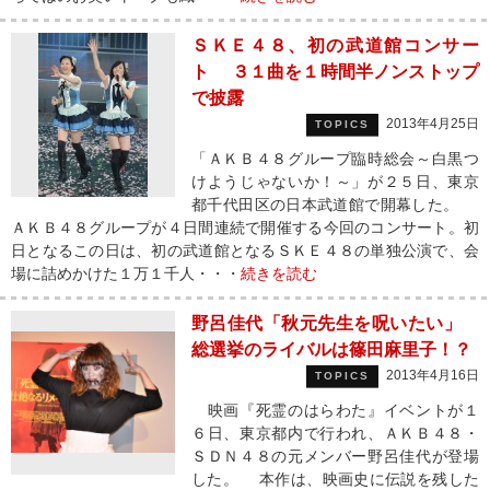
ＳＫＥ４８、初の武道館コンサー
ト ３１曲を１時間半ノンストップ
で披露
2013年4月25日
TOPICS
「ＡＫＢ４８グループ臨時総会～白黒つ
けようじゃないか！～」が２５日、東京
都千代田区の日本武道館で開幕した。
ＡＫＢ４８グループが４日間連続で開催する今回のコンサート。初
日となるこの日は、初の武道館となるＳＫＥ４８の単独公演で、会
場に詰めかけた１万１千人・・・
続きを読む
野呂佳代「秋元先生を呪いたい」
総選挙のライバルは篠田麻里子！？
2013年4月16日
TOPICS
映画『死霊のはらわた』イベントが１
６日、東京都内で行われ、ＡＫＢ４８・
ＳＤＮ４８の元メンバー野呂佳代が登場
した。 本作は、映画史に伝説を残した