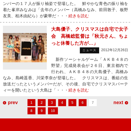
ンバーの１７人が振り袖姿で登場した。 鮮やかな青色の振り袖を
着た峯岸みなみは「去年のメンバー（高橋みなみ、前田敦子、板野
友美、柏木由紀ら）が豪華だ・・・
続きを読む
大島優子、クリスマスは自宅で女子
会 高橋総監督は「秋元さん、ちょ
っと休養した方が…」
2012年12月26日
ニュース
新作ソーシャルゲーム「ＡＫＢ４８の
野望」完成発表会が２６日、東京都内で
行われ、ＡＫＢ４８の大島優子、高橋み
なみ、島崎遥香、川栄李奈が登場した。 クリスマスは、番組の生
放送だったというメンバーだが、その後、自宅でクリスマスパーテ
ィーを開いたという大島は「・・・
続きを読む
prev
next
1
2
3
4
5
6
7
8
9
10