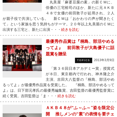
丸美屋「麻婆豆腐の素」の新ＣＭに、
俳優の三宅裕司のほか、新たに元ＡＫＢ
４８で女優の前田敦子が起用され、２人
が親子役で共演している。 新ＣＭは「おかわりの声が聞きたく
て」という家族を思う気持ちがテーマ。２０年以上丸美屋のＣＭに
出演する三宅と、新たに出演・・・
続きを読む
最優秀作品賞は『桐島、部活やめる
ってよ』 前田敦子が大島優子に話
題賞を贈呈
2013年3月9日
TOPICS
「第３６回日本アカデミー賞」授賞式
が８日、東京都内で行われ、神木隆之介
主演、吉田大八監督の『桐島、部活やめ
るってよ』が最優秀作品賞を受賞した。 『桐島、部活やめるって
よ』は、日下部元孝氏の最優秀編集賞、吉田監督の最優秀監督賞に
続く受賞。吉田監督は「ま・・・
続きを読む
ＡＫＢ４８が“ふ～ふ～”姿を限定公
開 推しメンの“素”の表情を要チェ