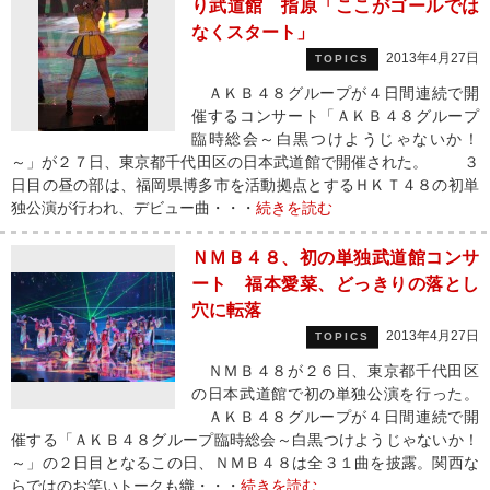
り武道館 指原「ここがゴールでは
なくスタート」
2013年4月27日
TOPICS
ＡＫＢ４８グループが４日間連続で開
催するコンサート「ＡＫＢ４８グループ
臨時総会～白黒つけようじゃないか！
～」が２７日、東京都千代田区の日本武道館で開催された。 ３
日目の昼の部は、福岡県博多市を活動拠点とするＨＫＴ４８の初単
独公演が行われ、デビュー曲・・・
続きを読む
ＮＭＢ４８、初の単独武道館コンサ
ート 福本愛菜、どっきりの落とし
穴に転落
2013年4月27日
TOPICS
ＮＭＢ４８が２６日、東京都千代田区
の日本武道館で初の単独公演を行った。
ＡＫＢ４８グループが４日間連続で開
催する「ＡＫＢ４８グループ臨時総会～白黒つけようじゃないか！
～」の２日目となるこの日、ＮＭＢ４８は全３１曲を披露。関西な
らではのお笑いトークも織・・・
続きを読む