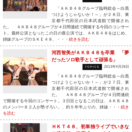
「ＡＫＢ４８グループ臨時総会～白黒
つけようじゃないか！～」が２８日、東
京都千代田区の日本武道館で開催され
た。 ＡＫＢ４８グループが４日間連続で開催する今回のコンサー
ト。最終公演となったこの日の夜公演では、ＡＫＢ４８をはじめ、
姉妹グループのＳＫＥ４８、・・・
続きを読む
河西智美がＡＫＢ４８を卒業 「夢
だったソロ歌手として頑張る」
2013年4月28日
TOPICS
「ＡＫＢ４８グループ臨時総会～白黒
つけようじゃないか！～」が２７日、東
京都千代田区の日本武道館で開催され
た。 ＡＫＢ４８グループが４日間連続
で開催する今回のコンサート。３日目となるこの日は、ＡＫＢ４８
のメンバー８２人が勢ぞろい。、約５年半ぶりの、姉妹・・・
続き
を読む
ＨＫＴ４８、初単独ライブでいきな