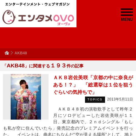
MENU
AKB48
AKB48
１９３
「
」に関連する
件の記事
ＡＫＢ岩佐美咲「京都の中に奈良が
ある！？」 「総選挙は１位を狙う
ぐらいの気持ちで」
2013年5月11日
TOPICS
ＡＫＢ４８初の演歌歌手として昨年２
月にソロデビューした岩佐美咲が１１
日、東京都内で、２ｎｄシングル「もし
も私が空に住んでいたら」発売記念のプレミアムイベントを行っ
た。 イベントは、曲名にちなんだ“空が見える場所”として、地上