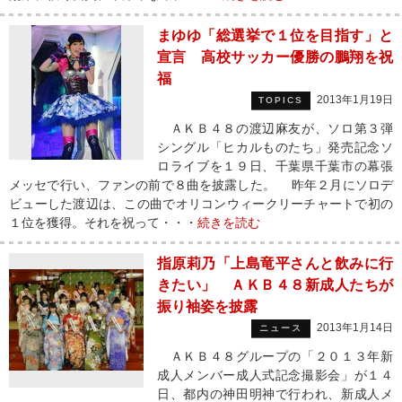
まゆゆ「総選挙で１位を目指す」と
宣言 高校サッカー優勝の鵬翔を祝
福
2013年1月19日
TOPICS
ＡＫＢ４８の渡辺麻友が、ソロ第３弾
シングル「ヒカルものたち」発売記念ソ
ロライブを１９日、千葉県千葉市の幕張
メッセで行い、ファンの前で８曲を披露した。 昨年２月にソロデ
ビューした渡辺は、この曲でオリコンウィークリーチャートで初の
１位を獲得。それを祝って・・・
続きを読む
指原莉乃「上島竜平さんと飲みに行
きたい」 ＡＫＢ４８新成人たちが
振り袖姿を披露
2013年1月14日
ニュース
ＡＫＢ４８グループの「２０１３年新
成人メンバー成人式記念撮影会」が１４
日、都内の神田明神で行われ、新成人メ