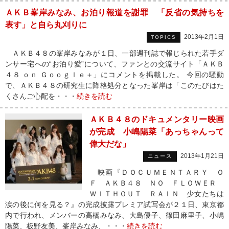
ＡＫＢ峯岸みなみ、お泊り報道を謝罪 「反省の気持ちを
表す」と自ら丸刈りに
2013年2月1日
TOPICS
ＡＫＢ４８の峯岸みなみが１日、一部週刊誌で報じられた若手ダ
ンサー宅への“お泊り愛”について、ファンとの交流サイト「ＡＫＢ
４８ ｏｎ Ｇｏｏｇｌｅ＋」にコメントを掲載した。 今回の騒動
で、ＡＫＢ４８の研究生に降格処分となった峯岸は「このたびはた
くさんご心配を・・・
続きを読む
ＡＫＢ４８のドキュメンタリー映画
が完成 小嶋陽菜「あっちゃんって
偉大だな」
2013年1月21日
ニュース
映画『ＤＯＣＵＭＥＮＴＡＲＹ Ｏ
Ｆ ＡＫＢ４８ ＮＯ ＦＬＯＷＥＲ
ＷＩＴＨＯＵＴ ＲＡＩＮ 少女たちは
涙の後に何を見る？』の完成披露プレミア試写会が２１日、東京都
内で行われ、メンバーの高橋みなみ、大島優子、篠田麻里子、小嶋
陽菜、板野友美、峯岸みなみ、・・・
続きを読む