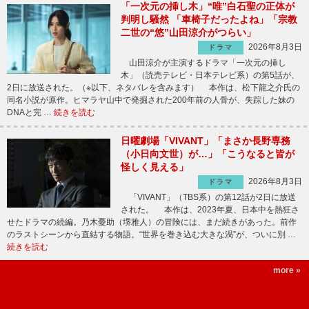
「一次元の挿し木」“唯”白石聖の正体が
判明し騒然 「車椅子だったよね」「宗教
二世の“悠”山田涼介がつらい」
2026年8月3日
ドラマ
山田涼介が主演するドラマ「一次元の挿し
木」（読売テレビ・日本テレビ系）の第5話が、
2日に放送された。（※以下、ネタバレを含みます） 本作は、松下龍之介氏の
同名小説が原作。ヒマラヤ山中で発掘された200年前の人骨が、失踪した妹の
DNAと完 …
続きを読む
日曜劇場「VIVANT」「まさか長野専務
（小日向文世）が…」「こうなると皆が
怪しく見える」
2026年8月3日
ドラマ
「VIVANT」（TBS系）の第12話が2日に放送
された。 本作は、2023年夏、日本中を熱狂さ
せたドラマの続編。乃木憂助（堺雅人）の冒険には、まだ続きがあった。前作
のラストシーンから直結する物語。“世界を巻き込む大きな渦”が、ついに別 …
続きを読む
more »