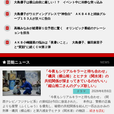
大島優子は横山由依に厳しい！？ イベント中に冷静な突っ込み
大島優子がウエディングドレスで“神告白” ＡＫＢ４８と姉妹グル
ープ１５３人が次々に告白
高橋みなみが総選挙１位予想に驚く オリンピック番組のナレーシ
ョンを担当
ＡＫＢ小嶋陽菜の悩みは「夜暑いこと」 大島優子、篠田麻里子
と“変顔”に続くＣＭ第２弾
芸能ニュース
NEWS
「今夜もシリアルキラーと待ち合わせ」
「磯貝（横山裕）とヒナタ（関水渚）の
共犯関係が深まってきているのがいい」
「縦山裕二さんのグッズ欲しい」
2026年8月6日
ドラマ
「今夜もシリアルキラーと待ち合わせ」（関
西テレビ／フジテレビ系）の第6話が5日に放送された。 本作は、警察の正義
よりも復讐（ふくしゅう）を優先し、秘密の共犯関係を結んだ一匹おおかみの
刑事・磯貝（横山裕）と第六感女子ヒナタ（関水渚）の物語 …
続きを読む