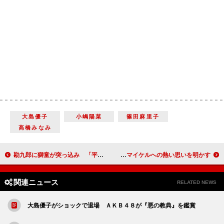
大島優子
小嶋陽菜
篠田麻里子
高橋みなみ
勘九郎に獅童が突っ込み 「平成のプレーボーイの名は譲る」
ＥＸＩＬＥ、夢のコラボに興奮 マイケルへの熱い思いを明かす
関連ニュース
RELATED NEWS
大島優子がショックで退場 ＡＫＢ４８が『悪の教典』を鑑賞