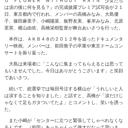
Ｏ ＦＬＯＷＥＲ ＷＩＴＨＯＵＴ ＲＡＩＮ 少女たち
は涙の後に何を見る？』の完成披露プレミア試写会が２１
日、東京都内で行われ、メンバーの高橋みなみ、大島優
子、篠田麻里子、小嶋陽菜、板野友美、峯岸みなみ、北原
里英、横山由依、高橋栄樹監督が舞台あいさつを行った。
本作は、ＡＫＢ４８の２０１２年を追ったドキュメンタ
リー映画。メンバーは、前田敦子の卒業や東京ドームコン
サートを振り返った。
大島は来場者に「こんなに集まってもらえるとは思って
もいませんでした。今日はありがとうございます」と笑顔
であいさつ。
続いて、総選挙では毎回号泣する横山が「うれしいと人
は涙することを知りました」と話すと、高橋が「涙だけじ
ゃなくて足もガタついてたよ」とコメントし、笑いを誘っ
た。
また小嶋が「センターに立つと緊張してしゃべれなくな
るんです。（前田）あっちゃんって偉大だなって思いま