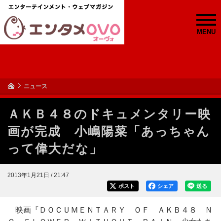
MENU
ニュース
ＡＫＢ４８のドキュメンタリー映
画が完成 小嶋陽菜「あっちゃん
って偉大だな」
2013年1月21日 / 21:47
ポスト
シェア
送る
映画『ＤＯＣＵＭＥＮＴＡＲＹ ＯＦ ＡＫＢ４８ Ｎ