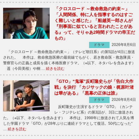
「クロスロード ～救命救急の約束～」
「人間関係、特に人を指導するのはすご
く難しいと感じた」「船越英一郎さんが
『刑事面に似ていると言われたことがあ
る』って、そりゃあ2時間ドラマの帝王だ
もの」
2026年8月6日
ドラマ
「クロスロード ～救命救急の約束～」（テレビ朝日系）の第5話が4日に放送
された。 本作は、救命救急医療の最前線でもがく、若き救命医・救急隊員・
警察官らの正義と成長を描く本格医療ドラマ。（※以下、ネタバレを含みます）
遥（今田美桜）や桐 …
続きを読む
「GTO」“鬼塚”反町隆史らが「告白大作
戦」を決行 「カジサックの娘・梶原叶渚
は華がある」「黒幕の正体は誰」
2026年8月4日
ドラマ
反町隆史が主演するドラマ「GTO」（カンテ
レ・フジテレビ系）の第3話が、3日に放送され
た。（※以下、ネタバレを含みます） 本作は、1998年に放送されて人気を博
した学園ドラマ「GTO」が28年ぶりに連続ドラマとして復活。50代になった“
…
続きを読む