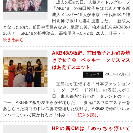
成人の日の9日、人気アイドルグループ
「AKB48」の前田敦子をはじめとする新
成人メンバー19人が東京・千代田区の神
田明神で振り袖姿を披露した。 新成人
となったのは、前田や高橋みなみ、板野友美、柏木由紀らAKB48の
15人と、SKE48の松井玲奈、高柳明音ら5人の計20人。仕事・・・
続きを読む
AKB48の板野、前田敦子とお好み焼
きで女子会 ベッキー「クリスマス
はあえてスエット」
2011年12月7日
ニュース
宝島社が主催する「日本ファッション
リーダーアワード2011」の表彰式が６
日、東京都内で行われ、タレントのベッ
キー、AKB48の板野友美らが登場した。 胸元にスワロフスキーを
あしらった純白のドレス姿で登場した板野は、AKB48で仲のいいメ
ンバーについて聞かれると「休み・・・
続きを読む
HPの新CMは「めっちゃ浮いて