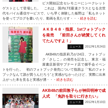
ビス開始記念セレモニーにシークレット
ゲストとして登場した。 これは、国内LTE最速クラスとなる次世
代モバイル通信サービスで、いち早く体験した板野は「私もネット
を使ってブログを書いたり、動画を見たりす・・・
続きを読む
ＡＫＢ４８・指原、1stフォトブック
を発売 「前田さんが絶賛してくれ
てたんですよ！」
2012年1月24日
ニュース
AKB48の指原莉乃が24日、フォトブッ
ク「さしこ」の発売を記念し、東京・福
屋書店新宿サブナード店で握手会イベン
トを行った。 初のフォトブック発売について指原は「“私のフォト
ブックなんて誰が買うんだろう”と実感がなかったけど、実際に出来
上がった本を見ると実感が湧・・・
続きを読む
AKB48の前田敦子らが神田明神で成
人式 「免許を取りに行きたい」
2012年1月10日
ニュース