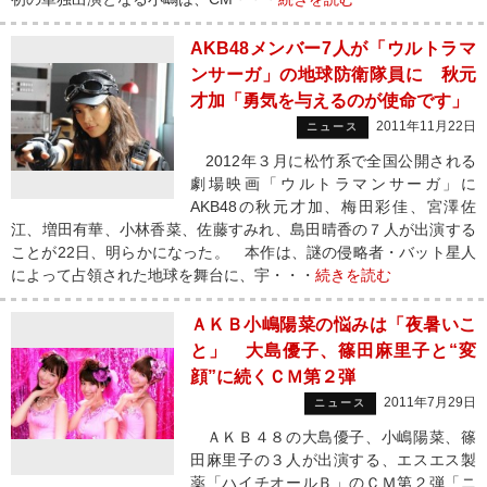
AKB48メンバー7人が「ウルトラマ
ンサーガ」の地球防衛隊員に 秋元
才加「勇気を与えるのが使命です」
2011年11月22日
ニュース
2012年３月に松竹系で全国公開される
劇場映画「ウルトラマンサーガ」に
AKB48の秋元才加、梅田彩佳、宮澤佐
江、増田有華、小林香菜、佐藤すみれ、島田晴香の７人が出演する
ことが22日、明らかになった。 本作は、謎の侵略者・バット星人
によって占領された地球を舞台に、宇・・・
続きを読む
ＡＫＢ小嶋陽菜の悩みは「夜暑いこ
と」 大島優子、篠田麻里子と“変
顔”に続くＣＭ第２弾
2011年7月29日
ニュース
ＡＫＢ４８の大島優子、小嶋陽菜、篠
田麻里子の３人が出演する、エスエス製
薬「ハイチオールＢ」のＣＭ第２弾「ニ