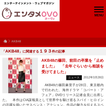
MENU
AKB48
AKB48
１９３
「
」に関連する
件の記事
AKB48の篠田、前田の卒業を「止め
ました」 「去年ぐらいから相談を
受けてました」
2012年3月28日
ニュース
AKB48の篠田麻里子が28日、東京都内
で行われた、海外ドラマ「コバート・ア
フェア」DVDリリース記者会見に出席し
た。 本作はCIA謀報員として世界中を駆け巡るスパイ・ヒロイン
の活躍を描いたサスペンス・アクション。作品の魅力を伝えるスペ