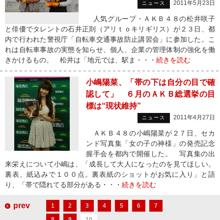
2011年5月23日
ニュース
人気グループ・ＡＫＢ４８の松井咲子
と俳優でタレントの石井正則（アリｔｏキリギリス）が２３日、都
内で行われた警視庁「自転車交通事故防止講習会」に参加した。こ
れは自転車事故の実態を知らせ、個人、企業の管理体制の強化を働
きかけるもの。 松井は「地元では、駅ま・・・
続きを読む
小嶋陽菜、「帯の下は自分の目で確
認して」 ６月のＡＫＢ総選挙の目
標は“現状維持”
2011年4月27日
ニュース
ＡＫＢ４８の小嶋陽菜が２７日、セカ
ンド写真集「女の子の神様」の発売記念
握手会を都内で開催した。 写真集の出
来栄えについて小嶋は、「成長して大人になったのを見てほしい。
裏表、紙込みで１００点。裏表紙のショットがお気に入り」と語
り、「帯で隠れてる部分がある・・・
続きを読む
prev
1
2
3
4
5
6
7
8
9
10