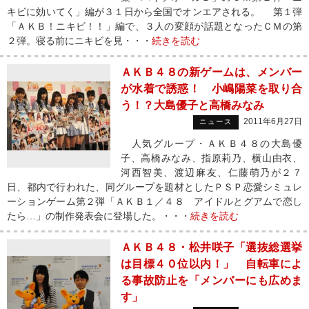
キビに効いてく」編が３１日から全国でオンエアされる。 第１弾
「ＡＫＢ！ニキビ！！」編で、３人の変顔が話題となったＣＭの第
２弾。寝る前にニキビを見・・・
続きを読む
ＡＫＢ４８の新ゲームは、メンバー
が水着で誘惑！ 小嶋陽菜を取り合
う！？大島優子と高橋みなみ
2011年6月27日
ニュース
人気グループ・ＡＫＢ４８の大島優
子、高橋みなみ、指原莉乃、横山由衣、
河西智美、渡辺麻友、仁藤萌乃が２７
日、都内で行われた、同グループを題材としたＰＳＰ恋愛シミュレ
ーションゲーム第２弾「ＡＫＢ１／４８ アイドルとグアムで恋し
たら…」の制作発表会に登場した。・・・
続きを読む
ＡＫＢ４８・松井咲子「選抜総選挙
は目標４０位以内！」 自転車によ
る事故防止を「メンバーにも広めま
す」