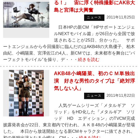
る！」 宙に浮く特殊撮影にAKB大
島と宮澤は大興奮
2011年11月25日
ニュース
日本HPの新CM「HPサポートエンジェ
ルNEXTモバイル篇」が26日から全国で放
送されることが25日、分かった。 サポ
ートエンジェルから今回撮影に臨んだのはAKB48の大島優子、柏木
由紀、小嶋陽菜、宮澤佐江の4人。新CMでは、未来都市を舞台に“パ
ーフェクトモバイル”を操り、デ・・・
続きを読む
AKB48小嶋陽菜、初のＣＭ単独出
演 好きな男性のタイプは「絶対浮
気しない人」
2011年11月22日
ニュース
人気ゲームシリーズ「メタルギア ソ
リッド」をHD化した『メタルギア ソリ
ッド HD エディション」のTVCM完成
披露発表会が22日、東京都内で行われ、ＡＫＢ48の小嶋陽菜が登場
した。 本日から放送開始となる新CMキャラクターに抜てきされ、
初の単独出演となる小嶋は、CM・・・
続きを読む