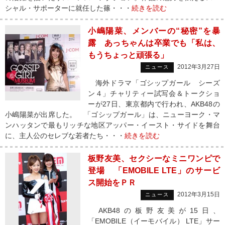
シャル・サポーターに就任した篠・・・
続きを読む
小嶋陽菜、メンバーの“秘密”を暴
露 あっちゃんは卒業でも「私は、
もうちょっと頑張る」
2012年3月27日
ニュース
海外ドラマ「ゴシップガール シーズ
ン４」チャリティー試写会＆トークショ
ーが27日、東京都内で行われ、AKB48の
小嶋陽菜が出席した。 「ゴシップガール」は、ニューヨーク・マ
ンハッタンで最もリッチな地区アッパー・イースト・サイドを舞台
に、主人公のセレブな若者たち・・・
続きを読む
板野友美、セクシーなミニワンピで
登場 「EMOBILE LTE」のサービ
ス開始をＰＲ
2012年3月15日
ニュース
AKB48の板野友美が15日、
「EMOBILE（イーモバイル） LTE」サー