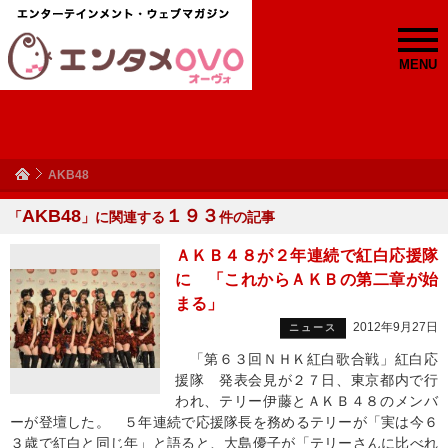
MENU
AKB48
AKB48
１９３
「
」に関連する
件の記事
ＡＫＢ４８が２年連続で紅白応援隊
に 「これからＡＫＢの第二章が始
まる」
2012年9月27日
ニュース
「第６３回ＮＨＫ紅白歌合戦」紅白応
援隊 発表会見が２７日、東京都内で行
われ、テリー伊藤とＡＫＢ４８のメンバ
ーが登壇した。 ５年連続で応援隊長を務めるテリーが「実は今６
３歳で紅白と同じ年」と語ると、大島優子が「テリーさんに比べれ