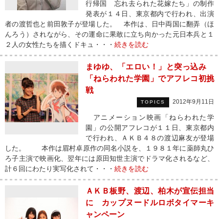
行帰国 忘れ去られた花嫁たち」の制作
発表が１４日、東京都内で行われ、出演
者の渡哲也と前田敦子が登場した。 本作は、日中両国に翻弄（ほ
んろう）されながら、その運命に果敢に立ち向かった元日本兵と１
２人の女性たちを描くドキュ・・・
続きを読む
まゆゆ、「エロい！」と突っ込み
「ねらわれた学園」でアフレコ初挑
戦
2012年9月11日
TOPICS
アニメーション映画「ねらわれた学
園」の公開アフレコが１１日、東京都内
で行われ、ＡＫＢ４８の渡辺麻友が登場
した。 本作は眉村卓原作の同名小説を、１９８１年に薬師丸ひ
ろ子主演で映画化、翌年には原田知世主演でドラマ化されるなど、
計６回にわたり実写化されて・・・
続きを読む
ＡＫＢ板野、渡辺、柏木が宣伝担当
に カップヌードルロボタイマーキ
ャンペーン