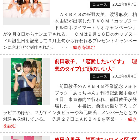
2012年9月7日
ニュース
ＡＫＢ４８の板野友美、渡辺麻友、柏
木由紀が出演したＴＶＣＭ「カップヌー
ドルロボタイマートリオキャンペーン」
が９月８日からオンエアされる。 ＣＭは９月１８日のカップヌー
ドル誕生日を記念して９月上旬から行われるプレゼントキャンペー
ンに合わせて制作された。 ・・・
続きを読む
前田敦子、「恋愛したいです」 理
想のタイプは“頭のいい人”
2012年9月4日
ニュース
前田敦子のＡＫＢ４８卒業記念フォト
ブック「あっちゃん」刊行記念握手会が
４日、東京都内で行われ、前田敦子が登
場した。 本書は、前田の撮り下ろしグ
ラビアのほか、２万字インタビューや秋元康氏、メンバーたちとの
対談も収録している。 先月２７日にＡＫＢ４８を卒業・・・
続き
を読む
篠田麻里子、福岡市“カワイイ区”区