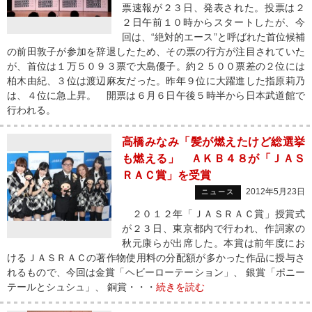
票速報が２３日、発表された。投票は２
２日午前１０時からスタートしたが、今
回は、“絶対的エース”と呼ばれた首位候補
の前田敦子が参加を辞退したため、その票の行方が注目されていた
が、首位は１万５０９３票で大島優子。約２５００票差の２位には
柏木由紀、３位は渡辺麻友だった。昨年９位に大躍進した指原莉乃
は、４位に急上昇。 開票は６月６日午後５時半から日本武道館で
行われる。
高橋みなみ「髪が燃えたけど総選挙
も燃える」 ＡＫＢ４８が「ＪＡＳ
ＲＡＣ賞」を受賞
2012年5月23日
ニュース
２０１２年「ＪＡＳＲＡＣ賞」授賞式
が２３日、東京都内で行われ、作詞家の
秋元康らが出席した。本賞は前年度にお
けるＪＡＳＲＡＣの著作物使用料の分配額が多かった作品に授与さ
れるもので、今回は金賞「ヘビーローテーション」、 銀賞「ポニー
テールとシュシュ」、 銅賞・・・
続きを読む