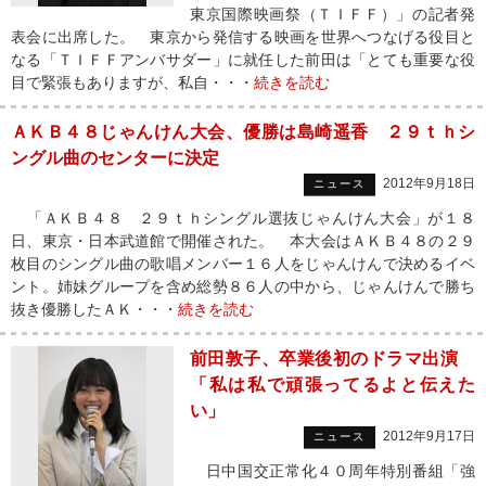
東京国際映画祭（ＴＩＦＦ）」の記者発
表会に出席した。 東京から発信する映画を世界へつなげる役目と
なる「ＴＩＦＦアンバサダー」に就任した前田は「とても重要な役
目で緊張もありますが、私自・・・
続きを読む
ＡＫＢ４８じゃんけん大会、優勝は島崎遥香 ２９ｔｈシ
ングル曲のセンターに決定
2012年9月18日
ニュース
「ＡＫＢ４８ ２９ｔｈシングル選抜じゃんけん大会」が１８
日、東京・日本武道館で開催された。 本大会はＡＫＢ４８の２９
枚目のシングル曲の歌唱メンバー１６人をじゃんけんで決めるイベ
ント。姉妹グループを含め総勢８６人の中から、じゃんけんで勝ち
抜き優勝したＡＫ・・・
続きを読む
前田敦子、卒業後初のドラマ出演
「私は私で頑張ってるよと伝えた
い」
2012年9月17日
ニュース
日中国交正常化４０周年特別番組「強