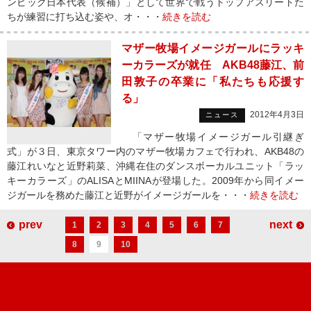
ンピック日本代表（候補）」として世界で戦うトップアスリートた
ちが練習に打ち込む姿や、オ・・・
続きを読む
マザー牧場イメージガールにラッキ
ーカラーズが就任 AKB48藤江、前
田敦子の卒業に「私たちも応援す
る」
2012年4月3日
ニュース
「マザー牧場イメージガール引継ぎ
式」が３日、東京タワー内のマザー牧場カフェで行われ、AKB48の
藤江れいなと近野莉菜、沖縄在住のダンスボーカルユニット「ラッ
キーカラーズ」のALISAとMIINAが登場した。2009年から同イメー
ジガールを務めた藤江と近野がイメージガールを・・・
続きを読む
prev
next
1
2
3
4
5
6
7
8
9
10