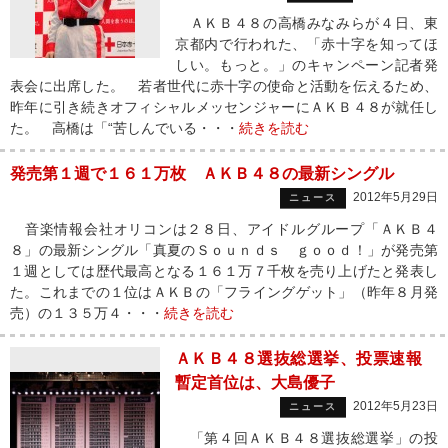
ＡＫＢ４８の高橋みなみらが４日、東
京都内で行われた、「赤十字を知ってほ
しい。もっと。」のキャンペーン記者発
表会に出席した。 若者世代に赤十字の使命と活動を伝えるため、
昨年に引き続きオフィシャルメッセンジャーにＡＫＢ４８が就任し
た。 高橋は「“苦しんでいる・・・
続きを読む
発売第１週で１６１万枚 ＡＫＢ４８の最新シングル
2012年5月29日
ニュース
音楽情報会社オリコンは２８日、アイドルグループ「ＡＫＢ４
８」の最新シングル「真夏のＳｏｕｎｄｓ ｇｏｏｄ！」が発売第
１週としては歴代最高となる１６１万７千枚を売り上げたと発表し
た。これまでの１位はＡＫＢの「フライングゲット」（昨年８月発
売）の１３５万４・・・
続きを読む
ＡＫＢ４８選抜総選挙、投票速報
暫定首位は、大島優子
2012年5月23日
ニュース
「第４回ＡＫＢ４８選抜総選挙」の投