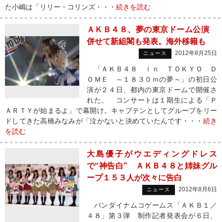
た小嶋は「リリー・コリンズ・・・
続きを読む
ＡＫＢ４８、夢の東京ドーム公演
併せて新組閣も発表。海外移籍も
2012年8月25日
ニュース
「ＡＫＢ４８ ｉｎ ＴＯＫＹＯ Ｄ
ＯＭＥ ～１８３０ｍの夢～」の初日公
演が２４日、都内の東京ドームで開催さ
れた。 コンサートは１期生による「Ｐ
ＡＲＴＹが始まるよ」で幕開け。キャプテンとしてグループをリー
ドしてきた高橋みなみが「泣かないと決めていたんです・・・
続き
を読む
大島優子がウエディングドレス
で“神告白” ＡＫＢ４８と姉妹グル
ープ１５３人が次々に告白
2012年8月6日
ニュース
バンダイナムコゲームス「ＡＫＢ１／
４８」第３弾 制作記者発表会が６日、