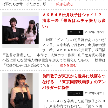
ば私たちは青二才だけど、頑・・・
続きを読む
ＡＫＢ４８松井咲子はシャイ！？
清水一希「最近はムチャ振りも多
い」
2012年9月22日
ニュース
映画「ビンゴ」の初日舞台あいさつが
２２日、東京都内で行われ、出演者の清
水一希、ＡＫＢ４８の松井咲子、福田陽
平監督が登壇した。 本作は、人気ホラー作家・山田悠介氏の同名
小説に新たな登場人物や設定を加えて映画化したもの。 松井は
「映画の仕事はほぼ初めてでゼ・・・
続きを読む
前田敦子が東京から世界に映画をつ
なげる 「東京国際映画祭」のアン
バサダーに就任
2012年9月21日
ニュース
ＡＫＢ４８を卒業した前田敦子が２０
日、東京都内で行われた、「第２５回