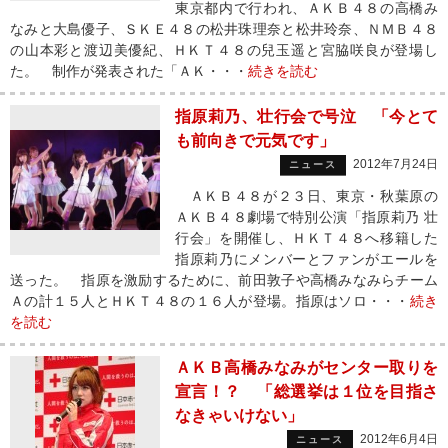
東京都内で行われ、ＡＫＢ４８の高橋み
なみと大島優子、ＳＫＥ４８の松井珠理奈と松井玲奈、ＮＭＢ４８
の山本彩と渡辺美優紀、ＨＫＴ４８の兒玉遥と宮脇咲良が登場し
た。 制作が発表された「ＡＫ・・・
続きを読む
指原莉乃、壮行会で号泣 「今とて
も前向きで元気です」
2012年7月24日
ニュース
ＡＫＢ４８が２３日、東京・秋葉原の
ＡＫＢ４８劇場で特別公演「指原莉乃 壮
行会」を開催し、ＨＫＴ４８へ移籍した
指原莉乃にメンバーとファンがエールを
送った。 指原を激励するために、前田敦子や高橋みなみらチーム
Ａの計１５人とＨＫＴ４８の１６人が登場。指原はソロ・・・
続き
を読む
ＡＫＢ高橋みなみがセンター取りを
宣言！？ 「総選挙は１位を目指さ
なきゃいけない」
2012年6月4日
ニュース