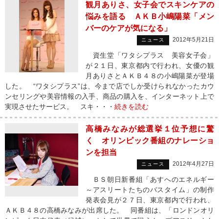
観月ありさ、女子会でスキンケアの
悩みを語る ＡＫＢ小嶋陽菜「メン
バーのケアが気になる」
2012年5月21日
ニュース
資生堂「ワタシプラス 美容女子会」
が２１日、東京都内で行われ、女優の観
月ありさとＡＫＢ４８の小嶋陽菜が登場
した。 “ワタシプラス”は、今まで店でしか受けられなかったカウ
ンセリングや美容情報の入手、商品の購入を、インターネット上で
実現させたサービス。 スキ・・・
続きを読む
高橋みなみが総選挙１位予想に驚
く オリンピック番組のナレーショ
ンを担当
2012年4月27日
ニュース
ＢＳ朝日新番組「あすへのエネルギー
～アスリートたちのバスタイム」の制作
発表会見が２７日、東京都内で行われ、
ＡＫＢ４８の高橋みなみが出席した。 同番組は、「ロンドンオリ