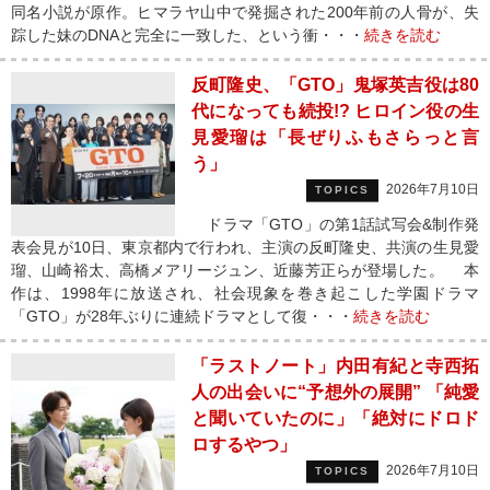
同名小説が原作。ヒマラヤ山中で発掘された200年前の人骨が、失
踪した妹のDNAと完全に一致した、という衝・・・
続きを読む
反町隆史、「GTO」鬼塚英吉役は80
代になっても続投!? ヒロイン役の生
見愛瑠は「長ぜりふもさらっと言
う」
2026年7月10日
TOPICS
ドラマ「GTO」の第1話試写会&制作発
表会見が10日、東京都内で行われ、主演の反町隆史、共演の生見愛
瑠、山崎裕太、高橋メアリージュン、近藤芳正らが登場した。 本
作は、1998年に放送され、社会現象を巻き起こした学園ドラマ
「GTO」が28年ぶりに連続ドラマとして復・・・
続きを読む
「ラストノート」内田有紀と寺西拓
人の出会いに“予想外の展開” 「純愛
と聞いていたのに」「絶対にドロド
ロするやつ」
2026年7月10日
TOPICS