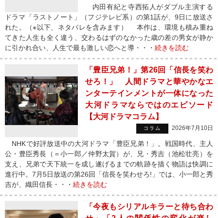
内田有紀と寺西拓人がダブル主演する
ドラマ「ラストノート」（フジテレビ系）の第1話が、9日に放送さ
れた。（※以下、ネタバレを含みます） 本作は、環境も積み重ね
てきた人生も全く違う、交わるはずのなかった歳の差の男女が静か
に引かれ合い、人生で最も激しい恋へと導・・・
続きを読む
「豊臣兄弟！」第26回「信長を笑わ
せろ！」 人間ドラマと華やかなエ
ンターテインメントが一体になった
大河ドラマならではのエピソード
【大河ドラマコラム】
2026年7月10日
コラム
NHKで好評放送中の大河ドラマ「豊臣兄弟！」。戦国時代、主人
公・豊臣秀長（＝小一郎／仲野太賀）が、兄・秀吉（池松壮亮）を
支え、兄弟で天下統一を成し遂げるまでの軌跡を描く物語は快調に
進行中。7月5日放送の第26回「信長を笑わせろ!」では、小一郎と秀
吉が、織田信長・・・
続きを読む
「今夜もシリアルキラーと待ち合わ