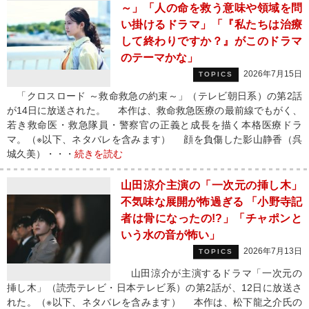
～」「人の命を救う意味や領域を問
い掛けるドラマ」「『私たちは治療
して終わりですか？』がこのドラマ
のテーマかな」
2026年7月15日
TOPICS
「クロスロード ～救命救急の約束～」（テレビ朝日系）の第2話
が14日に放送された。 本作は、救命救急医療の最前線でもがく、
若き救命医・救急隊員・警察官の正義と成長を描く本格医療ドラ
マ。（※以下、ネタバレを含みます） 顔を負傷した影山静香（呉
城久美）・・・
続きを読む
山田涼介主演の「一次元の挿し木」
不気味な展開が怖過ぎる 「小野寺記
者は骨になったの!?」「チャポンと
いう水の音が怖い」
2026年7月13日
TOPICS
山田涼介が主演するドラマ「一次元の
挿し木」（読売テレビ・日本テレビ系）の第2話が、12日に放送さ
れた。（※以下、ネタバレを含みます） 本作は、松下龍之介氏の