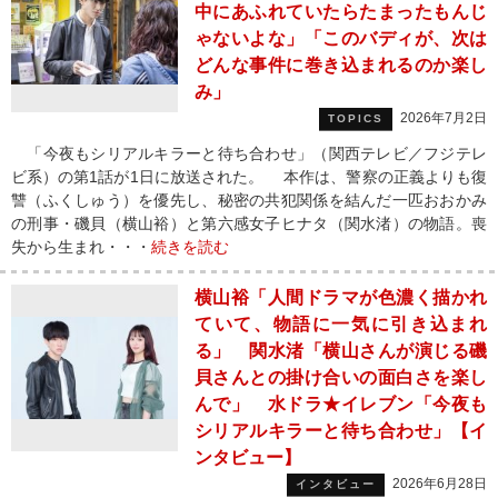
中にあふれていたらたまったもんじ
ゃないよな」「このバディが、次は
どんな事件に巻き込まれるのか楽し
み」
2026年7月2日
TOPICS
「今夜もシリアルキラーと待ち合わせ」（関西テレビ／フジテレ
ビ系）の第1話が1日に放送された。 本作は、警察の正義よりも復
讐（ふくしゅう）を優先し、秘密の共犯関係を結んだ一匹おおかみ
の刑事・磯貝（横山裕）と第六感女子ヒナタ（関水渚）の物語。喪
失から生まれ・・・
続きを読む
横山裕「人間ドラマが色濃く描かれ
ていて、物語に一気に引き込まれ
る」 関水渚「横山さんが演じる磯
貝さんとの掛け合いの面白さを楽し
んで」 水ドラ★イレブン「今夜も
シリアルキラーと待ち合わせ」【イ
ンタビュー】
2026年6月28日
インタビュー