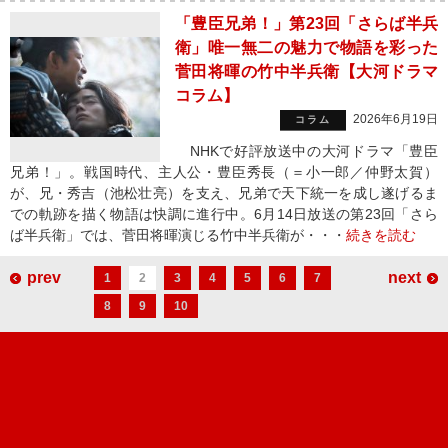
「豊臣兄弟！」第23回「さらば半兵
衛」唯一無二の魅力で物語を彩った
菅田将暉の竹中半兵衛【大河ドラマ
コラム】
2026年6月19日
コラム
NHKで好評放送中の大河ドラマ「豊臣
兄弟！」。戦国時代、主人公・豊臣秀長（＝小一郎／仲野太賀）
が、兄・秀吉（池松壮亮）を支え、兄弟で天下統一を成し遂げるま
での軌跡を描く物語は快調に進行中。6月14日放送の第23回「さら
ば半兵衛」では、菅田将暉演じる竹中半兵衛が・・・
続きを読む
prev
next
1
2
3
4
5
6
7
8
9
10