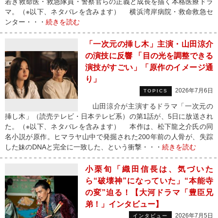
若き救命医・救急隊員・警察官らの正義と成長を描く本格医療ドラ
マ。（※以下、ネタバレを含みます） 横浜湾岸病院・救命救急セ
ンター・・・
続きを読む
「一次元の挿し木」主演・山田涼介
の演技に反響 「目の光を調整できる
演技がすごい」「原作のイメージ通
り」
2026年7月6日
TOPICS
山田涼介が主演するドラマ「一次元の
挿し木」（読売テレビ・日本テレビ系）の第1話が、5日に放送され
た。（※以下、ネタバレを含みます） 本作は、松下龍之介氏の同
名小説が原作。ヒマラヤ山中で発掘された200年前の人骨が、失踪
した妹のDNAと完全に一致した、という衝撃・・・
続きを読む
小栗旬「織田信長は、気づいた
ら“破壊神”になっていた」“本能寺
の変”迫る！【大河ドラマ「豊臣兄
弟！」インタビュー】
2026年7月5日
インタビュー