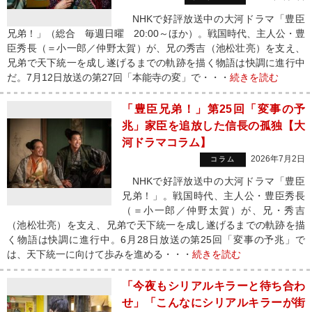
NHKで好評放送中の大河ドラマ「豊臣
兄弟！」（総合 毎週日曜 20:00～ほか）。戦国時代、主人公・豊
臣秀長（＝小一郎／仲野太賀）が、兄の秀吉（池松壮亮）を支え、
兄弟で天下統一を成し遂げるまでの軌跡を描く物語は快調に進行中
だ。7月12日放送の第27回「本能寺の変」で・・・
続きを読む
「豊臣兄弟！」第25回「変事の予
兆」家臣を追放した信長の孤独【大
河ドラマコラム】
2026年7月2日
コラム
NHKで好評放送中の大河ドラマ「豊臣
兄弟！」。戦国時代、主人公・豊臣秀長
（＝小一郎／仲野太賀）が、兄・秀吉
（池松壮亮）を支え、兄弟で天下統一を成し遂げるまでの軌跡を描
く物語は快調に進行中。6月28日放送の第25回「変事の予兆」で
は、天下統一に向けて歩みを進める・・・
続きを読む
「今夜もシリアルキラーと待ち合わ
せ」「こんなにシリアルキラーが街