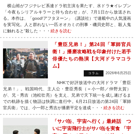
横山裕がフジテレビ系連ドラ初主演を果たす、水ドラ★イレブン
「今夜もシリアルキラーと待ち合わせ」が、7月1日から放送され
る。本作は、「good!アフタヌーン」（講談社）で連載中の人気漫画
を実写化。人と群れない一匹オオカミの刑事・磯貝史郎と、殺人鬼
に触れると“殺した・・・
続きを読む
「豊臣兄弟！」第24回「軍師官兵
衛！」播磨攻略戦を印象付けた若手
俳優たちの熱演【大河ドラマコラ
ム】
2026年6月25日
コラム
NHKで好評放送中の大河ドラマ「豊臣
兄弟！」。戦国時代、主人公・豊臣秀長（＝小一郎／仲野太賀）
が、兄・秀吉（池松壮亮）を支え、兄弟で天下統一を成し遂げるま
での軌跡を描く物語は快調に進行中。6月21日放送の第24回「軍師
官兵衛」では、小一郎と秀吉が播磨平定を達成・・・
続きを読む
「サバ缶、宇宙へ行く」最終話 つ
いに宇宙飛行士がサバ缶を実食 「宇