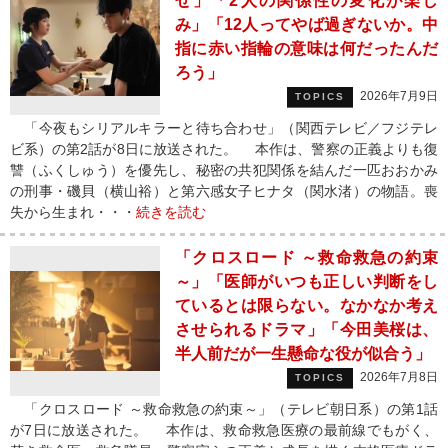
せ」「2人の関係性の変化が楽し
み」「12人ってやば過ぎないか。中
指に赤い指輪の意味は何だったんだ
ろう」
2026年7月9日
TOPICS
「今夜もシリアルキラーと待ち合わせ」（関西テレビ／フジテレ
ビ系）の第2話が8日に放送された。 本作は、警察の正義よりも復
讐（ふくしゅう）を優先し、秘密の共犯関係を結んだ一匹おおかみ
の刑事・磯貝（横山裕）と第六感女子ヒナタ（関水渚）の物語。喪
失から生まれ・・・
続きを読む
「クロスロード ～救命救急の約束
～」「医師がいつも正しい判断をし
ているとは限らない。なかなか考え
させられるドラマ」「今田美桜は、
半人前だが一生懸命な役が似合う」
2026年7月8日
TOPICS
「クロスロード ～救命救急の約束～」（テレビ朝日系）の第1話
が7日に放送された。 本作は、救命救急医療の最前線でもがく、