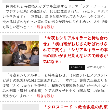
内田有紀と寺西拓人がダブル主演するドラマ「ラストノート」
（フジテレビ系）の第2話が、16日に放送された。（※以下、ネタバ
レを含みます） 本作は、環境も積み重ねてきた人生も全く違う、
交わるはずのなかった歳の差の男女が静かに引かれ合い、人生で最
も激しい恋へと・・・
続きを読む
「今夜もシリアルキラーと待ち合わ
せ」「横山裕がおじさん呼ばわりさ
れてて笑う」「シリアルキラーの本
当の狙いがまだ見えないので続きが
気になる」
2026年7月16日
TOPICS
「今夜もシリアルキラーと待ち合わせ」（関西テレビ／フジテレ
ビ系）の第3話が15日に放送された。 本作は、警察の正義よりも
復讐（ふくしゅう）を優先し、秘密の共犯関係を結んだ一匹おおか
みの刑事・磯貝（横山裕）と第六感女子ヒナタ（関水渚）の物語。
喪失から生まれ・・・
続きを読む
「クロスロード ～救命救急の約束