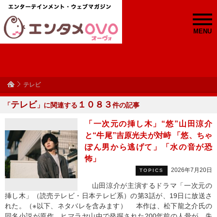
MENU
テレビ
テレビ
１０８３
「
」に関連する
件の記事
「一次元の挿し木」“悠”山田涼介
と“牛尾”吉原光夫が対峙 「悠、ちゃ
ぽん男から逃げて」「水の音が恐
怖」
2026年7月20日
TOPICS
山田涼介が主演するドラマ「一次元の
挿し木」（読売テレビ・日本テレビ系）の第3話が、19日に放送さ
れた。（※以下、ネタバレを含みます） 本作は、松下龍之介氏の
同名小説が原作。ヒマラヤ山中で発掘された200年前の人骨が、失