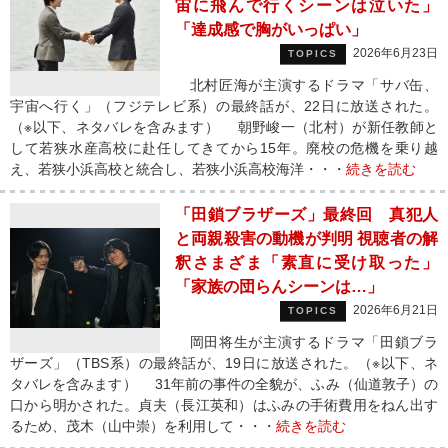
宙に飛んで行くシーンは泣いた」
「達成感で胸がいっぱい」
2026年6月23日
TOPICS
北村匠海が主演するドラマ「サバ缶、
宇宙へ行く」（フジテレビ系）の最終話が、22日に放送された。
（※以下、ネタバレを含みます） 朝野峻一（北村）が新任教師と
して若狭水産高校に赴任してきてから15年。廃校の危機を乗り越
え、若狭小浜高校と統合し、若狭小浜高校海洋・・・
続きを読む
「田鎖ブラザーズ」最終回 真犯人
と両親殺害の動機が判明 視聴者の解
釈さまざま「素直に受け取った」
「家族の団らんシーンは…」
2026年6月21日
TOPICS
岡田将生が主演するドラマ「田鎖ブラ
ザーズ」（TBS系）の最終話が、19日に放送された。（※以下、ネ
タバレを含みます） 31年前の事件の全貌が、ふみ（仙道敦子）の
口から明かされた。貞夫（長江英和）はふみの手術費用をねん出す
るため、茂木（山中崇）を利用して・・・
続きを読む