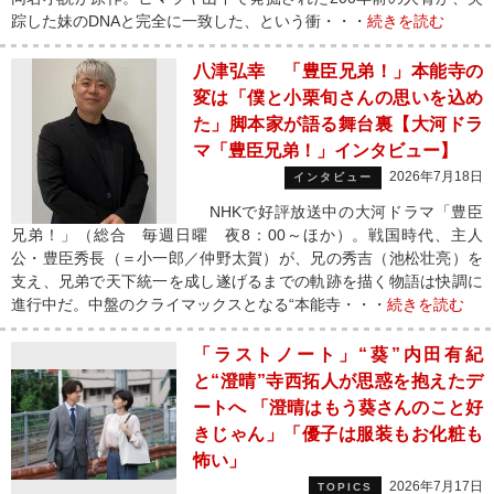
踪した妹のDNAと完全に一致した、という衝・・・
続きを読む
八津弘幸 「豊臣兄弟！」本能寺の
変は「僕と小栗旬さんの思いを込め
た」脚本家が語る舞台裏【大河ドラ
マ「豊臣兄弟！」インタビュー】
2026年7月18日
インタビュー
NHKで好評放送中の大河ドラマ「豊臣
兄弟！」（総合 毎週日曜 夜8：00～ほか）。戦国時代、主人
公・豊臣秀長（＝小一郎／仲野太賀）が、兄の秀吉（池松壮亮）を
支え、兄弟で天下統一を成し遂げるまでの軌跡を描く物語は快調に
進行中だ。中盤のクライマックスとなる“本能寺・・・
続きを読む
「ラストノート」“葵”内田有紀
と“澄晴”寺西拓人が思惑を抱えたデ
ートへ 「澄晴はもう葵さんのこと好
きじゃん」「優子は服装もお化粧も
怖い」
2026年7月17日
TOPICS