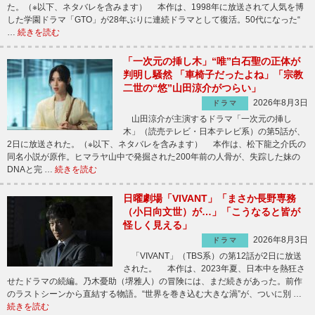
た。（※以下、ネタバレを含みます） 本作は、1998年に放送されて人気を博
した学園ドラマ「GTO」が28年ぶりに連続ドラマとして復活。50代になった“
…
続きを読む
「一次元の挿し木」“唯”白石聖の正体が
判明し騒然 「車椅子だったよね」「宗教
二世の“悠”山田涼介がつらい」
2026年8月3日
ドラマ
山田涼介が主演するドラマ「一次元の挿し
木」（読売テレビ・日本テレビ系）の第5話が、
2日に放送された。（※以下、ネタバレを含みます） 本作は、松下龍之介氏の
同名小説が原作。ヒマラヤ山中で発掘された200年前の人骨が、失踪した妹の
DNAと完 …
続きを読む
日曜劇場「VIVANT」「まさか長野専務
（小日向文世）が…」「こうなると皆が
怪しく見える」
2026年8月3日
ドラマ
「VIVANT」（TBS系）の第12話が2日に放送
された。 本作は、2023年夏、日本中を熱狂さ
せたドラマの続編。乃木憂助（堺雅人）の冒険には、まだ続きがあった。前作
のラストシーンから直結する物語。“世界を巻き込む大きな渦”が、ついに別 …
続きを読む