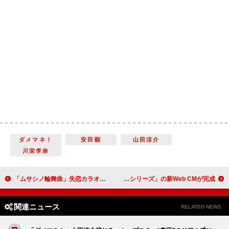
ダメマネ！
安田顕
山田涼介
川栄李奈
「ムサシノ輪舞曲」失恋カラオケシーンが「最高」 “阿川”正門良規の恋模様に視聴者複雑「実ってほしい反面…」
Snow Manの向井康二が出演する 「ちふれ 保湿シリーズ」の新Web CMが完成
関連ニュース
RELATED NEWS