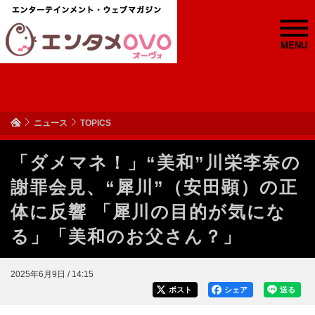
MENU
ニュース
TOPICS
「ダメマネ！」“美和”川栄李奈の
謝罪会見、“犀川”（安田顕）の正
体に反響 「犀川の目的が気にな
る」「美和のお父さん？」
2025年6月9日 / 14:15
ポスト
シェア
送る