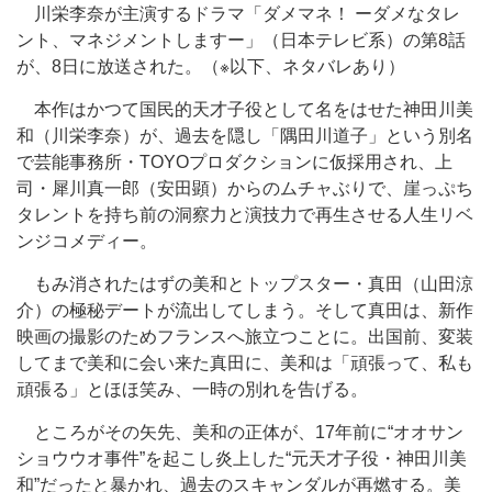
川栄李奈が主演するドラマ「ダメマネ！ ーダメなタレ
ント、マネジメントしますー」（日本テレビ系）の第8話
が、8日に放送された。（※以下、ネタバレあり）
本作はかつて国民的天才子役として名をはせた神田川美
和（川栄李奈）が、過去を隠し「隅田川道子」という別名
で芸能事務所・TOYOプロダクションに仮採用され、上
司・犀川真一郎（安田顕）からのムチャぶりで、崖っぷち
タレントを持ち前の洞察力と演技力で再生させる人生リベ
ンジコメディー。
もみ消されたはずの美和とトップスター・真田（山田涼
介）の極秘デートが流出してしまう。そして真田は、新作
映画の撮影のためフランスへ旅立つことに。出国前、変装
してまで美和に会い来た真田に、美和は「頑張って、私も
頑張る」とほほ笑み、一時の別れを告げる。
ところがその矢先、美和の正体が、17年前に“オオサン
ショウウオ事件”を起こし炎上した“元天才子役・神田川美
和”だったと暴かれ、過去のスキャンダルが再燃する。美