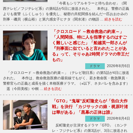
「今夜もシリアルキラーと待ち合わせ」（関
西テレビ／フジテレビ系）の第6話が5日に放送された。 本作は、警察の正義
よりも復讐（ふくしゅう）を優先し、秘密の共犯関係を結んだ一匹おおかみの
刑事・磯貝（横山裕）と第六感女子ヒナタ（関水渚）の物語 …
続きを読む
「クロスロード ～救命救急の約束～」
「人間関係、特に人を指導するのはすご
く難しいと感じた」「船越英一郎さんが
『刑事面に似ていると言われたことがあ
る』って、そりゃあ2時間ドラマの帝王だ
もの」
2026年8月6日
ドラマ
「クロスロード ～救命救急の約束～」（テレビ朝日系）の第5話が4日に放送
された。 本作は、救命救急医療の最前線でもがく、若き救命医・救急隊員・
警察官らの正義と成長を描く本格医療ドラマ。（※以下、ネタバレを含みます）
遥（今田美桜）や桐 …
続きを読む
「GTO」“鬼塚”反町隆史らが「告白大作
戦」を決行 「カジサックの娘・梶原叶渚
は華がある」「黒幕の正体は誰」
2026年8月4日
ドラマ
反町隆史が主演するドラマ「GTO」（カンテ
レ・フジテレビ系）の第3話が、3日に放送され