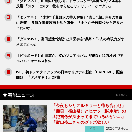
「ダメマネ！」山田涼介演じる、トップスター“真田”のリアル感に
反響 「スターにスター役をやらせるリアリティーがエグい」
「ダメマネ！」“木村”千葉雄大の芸人解散と“真田”山田涼介の告白
に反響 「良質な青春映画を見た気分」「まさか子役時代から好きだ
ったのか」
「ダメマネ！」富田望生“沙紀”と川栄李奈“美和”「2人の表現力がす
さまじかった」
【ビルボード】山田涼介、初のソロアルバム『RED』12万枚超でア
ルバム・セールス首位
IVE、初ドラマタイアップの日本オリジナル新曲「DARE ME」配信
開始 『ダメマネ！』OP曲
芸能ニュース
NEWS
「今夜もシリアルキラーと待ち合わせ」
「磯貝（横山裕）とヒナタ（関水渚）の
共犯関係が深まってきているのがいい」
「縦山裕二さんのグッズ欲しい」
2026年8月6日
ドラマ