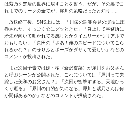
は紫乃を芝居の世界に戻すことを誓う。だが、その裏でこ
れまでのリークの全てが、犀川の策略だったと知り…。
放送終了後、SNS上には、「川栄の謝罪会見の演技に圧
巻された。すっごく心にグッときた」「炎上して事務所に
矛先が向いて叩かれてる感じとかタイムリーかつリアルで
おもしろい」「真田の『さあ！俺のスピードについてこら
れるかな？』のせりふとポーズがダサくて愛しい」などの
コメントが投稿された。
また次回予告では妹・桜（倉沢杏菜）が犀川をお父さん
と呼ぶシーンが公開された。これについては「犀川って失
踪した美和のお父さん？」「次回が衝撃すぎる。天地ひっ
くり返る」「犀川の目的が気になる。犀川と紫乃さんは何
か関係あるのか」などのコメントが投稿された。