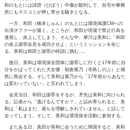
和のもとには誹謗（ひぼう）中傷が殺到して、自宅や事務
所にもマスコミが押し寄せる騒ぎとなる。
一方、和田（橋本じゅん）のもとには環境保護CMへの
出演オファーが届く。ところが、和田が現場で禁止行為を
連発し、炎上してしまう。そんな中、犀川は美和に「和田
の炎上謝罪会見を成功させよ」というミッションを命じ
る。美和は和田と謝罪の特訓に挑む…。
後日、美和は環境保全団体に謝罪しに行くと17年前に自
分をかばってくれた大女優・朝倉紫乃（寺島しのぶ）と偶
然に再会する。そして美和は紫乃から「17年前からあなた
は変わっていない」と言われてしまう。
会見当日、和田は謝罪をするが、矛先は美和に向けられ
る。記者から「逃げるんですか？」と詰め寄られると、美
和は「私はまだ、過ちを理解しきれていません」と話して
去ってしまう。そして、美和は環境保全活動に参加する。
またある日、真田が美和に会うために帰国すると、美和