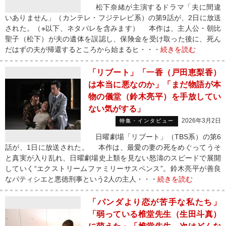
松下奈緒が主演するドラマ「夫に間違
いありません」（カンテレ・フジテレビ系）の第9話が、2日に放送
された。（※以下、ネタバレを含みます） 本作は、主人公・朝比
聖子（松下）が夫の遺体を誤認し、保険金を受け取った後に、死ん
だはずの夫が帰還するところから始まるヒ・・・
続きを読む
「リブート」「一香（戸田恵梨香）
は本当に悪なのか」「まだ物語が本
物の儀堂（鈴木亮平）を手放してい
ない気がする」
2026年3月2日
特集・インタビュー
日曜劇場「リブート」（TBS系）の第6
話が、1日に放送された。 本作は、最愛の妻の死をめぐってうそ
と真実が入り乱れ、日曜劇場史上類を見ない怒濤のスピードで展開
していく“エクストリームファミリーサスペンス”。鈴木亮平が善良
なパティシエと悪徳刑事という2人の主人・・・
続きを読む
「パンダより恋が苦手な私たち」
「弱っている椎堂先生（生田斗真）