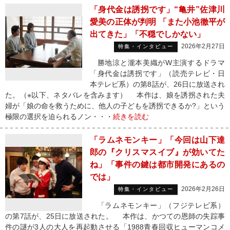
「身代金は誘拐です」“亀井”佐津川
愛美の正体が判明 「また小池徹平が
出てきた」「不穏でしかない」
2026年2月27日
特集・インタビュー
勝地涼と瀧本美織がW主演するドラマ
「身代金は誘拐です」（読売テレビ・日
本テレビ系）の第8話が、26日に放送され
た。（※以下、ネタバレを含みます） 本作は、娘を誘拐された夫
婦が「娘の命を救うために、他人の子どもを誘拐できるか?」という
極限の選択を迫られるノン・・・
続きを読む
「ラムネモンキー」「今回は山下達
郎の『クリスマスイブ』が効いてた
ね」「事件の鍵は都市開発にあるの
では」
2026年2月26日
特集・インタビュー
「ラムネモンキー」（フジテレビ系）
の第7話が、25日に放送された。 本作は、かつての恩師の失踪事
件の謎が3人の大人を再起動させる「1988青春回収ヒューマンコメ