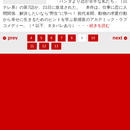
「パンダより恋が苦手な私たち」（日
テレ系）の第7話が、21日に放送された。 本作は、仕事に恋に人
間関係…解決したいなら“野生”に学べ！ 前代未聞、動物の求愛行動
から幸せに生きるためのヒントを学ぶ新感覚のアカデミック・ラブ
コメディー。（＊以下、ネタバレあり） ・・・
続きを読む
prev
next
4
5
6
7
8
9
10
11
12
13