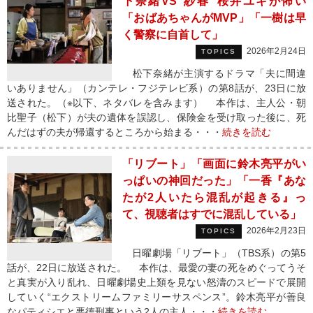
下奈緒VS“紗春”桜井ユキが怖い
「おばあちゃんがMVP」「一樹は早
く警察に自首して」
2026年2月24日
TOPICS
松下奈緒が主演するドラマ「夫に間違
いありません」（カンテレ・フジテレビ系）の第8話が、23日に放
送された。（※以下、ネタバレを含みます） 本作は、主人公・朝
比聖子（松下）が夫の遺体を誤認し、保険金を受け取った後に、死
んだはずの夫が帰還するところから始まる・・・
続きを読む
「リブート」「画面に鈴木亮平がい
っぱいの神回だった」「一香『あな
たが2人いたら混乱が起きる』っ
て、視聴者はすでに混乱している」
2026年2月23日
TOPICS
日曜劇場「リブート」（TBS系）の第5
話が、22日に放送された。 本作は、最愛の妻の死をめぐってうそ
と真実が入り乱れ、日曜劇場史上類を見ない怒濤のスピードで展開
していく“エクストリームファミリーサスペンス”。鈴木亮平が善良
なパティシエと悪徳刑事という2人の主人・・・
続きを読む