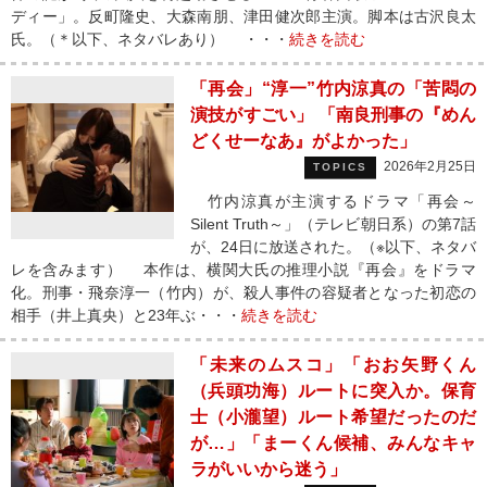
ディー」。反町隆史、大森南朋、津田健次郎主演。脚本は古沢良太
氏。（＊以下、ネタバレあり） ・・・
続きを読む
「再会」“淳一”竹内涼真の「苦悶の
演技がすごい」 「南良刑事の『めん
どくせーなあ』がよかった」
2026年2月25日
TOPICS
竹内涼真が主演するドラマ「再会～
Silent Truth～」（テレビ朝日系）の第7話
が、24日に放送された。（※以下、ネタバ
レを含みます） 本作は、横関大氏の推理小説『再会』をドラマ
化。刑事・飛奈淳一（竹内）が、殺人事件の容疑者となった初恋の
相手（井上真央）と23年ぶ・・・
続きを読む
「未来のムスコ」「おお矢野くん
（兵頭功海）ルートに突入か。保育
士（小瀧望）ルート希望だったのだ
が…」「まーくん候補、みんなキャ
ラがいいから迷う」