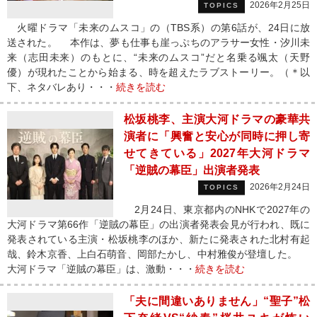
2026年2月25日
TOPICS
火曜ドラマ「未来のムスコ」の（TBS系）の第6話が、24日に放
送された。 本作は、夢も仕事も崖っぷちのアラサー女性・汐川未
来（志田未来）のもとに、“未来のムスコ”だと名乗る颯太（天野
優）が現れたことから始まる、時を超えたラブストーリー。（＊以
下、ネタバレあり・・・
続きを読む
松坂桃李、主演大河ドラマの豪華共
演者に「興奮と安心が同時に押し寄
せてきている」2027年大河ドラマ
「逆賊の幕臣」出演者発表
2026年2月24日
TOPICS
2月24日、東京都内のNHKで2027年の
大河ドラマ第66作「逆賊の幕臣」の出演者発表会見が行われ、既に
発表されている主演・松坂桃李のほか、新たに発表された北村有起
哉、鈴木京香、上白石萌音、岡部たかし、中村雅俊が登壇した。
大河ドラマ「逆賊の幕臣」は、激動・・・
続きを読む
「夫に間違いありません」“聖子”松