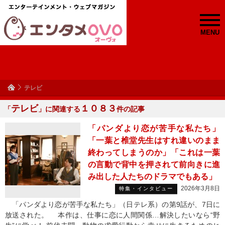
MENU
テレビ
テレビ
１０８３
「
」に関連する
件の記事
「パンダより恋が苦手な私たち」
「一葉と椎堂先生はすれ違いのまま
終わってしまうのか」「これは一葉
の言動で背中を押されて前向きに進
み出した人たちのドラマでもある」
2026年3月8日
特集・インタビュー
「パンダより恋が苦手な私たち」（日テレ系）の第9話が、7日に
放送された。 本作は、仕事に恋に人間関係…解決したいなら“野