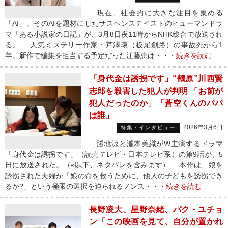
現在、社会的に大きな注目を集める
「AI」。そのAIを題材にしたサスペンステイストのヒューマンドラ
マ「ある小説家の日記」が、3月8日夜11時からNHK総合で放送され
る。 人気ミステリー作家・芹澤環（板尾創路）の事故死から1
年。新作で編集を担当する予定だった江藤恵は・・・
続きを読む
「身代金は誘拐です」“鶴原”川西賢
志郎を殺害した犯人が判明 「お前が
犯人だったのか」「蒼空くんのパパ
は誰」
2026年3月6日
特集・インタビュー
勝地涼と瀧本美織がW主演するドラマ
「身代金は誘拐です」（読売テレビ・日本テレビ系）の第9話が、5
日に放送された。（※以下、ネタバレを含みます） 本作は、娘を
誘拐された夫婦が「娘の命を救うために、他人の子どもを誘拐でき
るか?」という極限の選択を迫られるノンス・・・
続きを読む
長野凌大、星野奈緒、パク・ユチョ
ン「この映画を見て、自分が置かれ