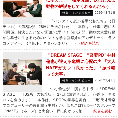
に萌えた」「椎堂先生、次はどんな
動物の解説をしてくれるんだろう」
2026年3月1日
特集・インタビュー
「パンダより恋が苦手な私たち」（日
テレ系）の第8話が、28日に放送された。 本作は、仕事に恋に人
間関係…解決したいなら“野生”に学べ！ 前代未聞、動物の求愛行動
から幸せに生きるためのヒントを学ぶ新感覚のアカデミック・ラブ
コメディー。（＊以下、ネタバレあり） ・・・
続きを読む
「DREAM STAGE」“吾妻PD”中村
倫也が迎える危機に心配の声 「大人
NAZEがカッコ良かった」「振り幅
って大事」
2026年3月1日
特集・インタビュー
中村倫也が主演するドラマ「DREAM
STAGE」（TBS系）の第7話が、27日に放送された。（※以下、ネタ
バレを含みます） 本作は、K-POPの世界を舞台に、“元”天才音楽
プロデューサーの吾妻潤（中村）が、落ちこぼれボーイズグループ
「NAZE」（ネイズ）と出会い、夢に向かって踏・・・
続きを読む