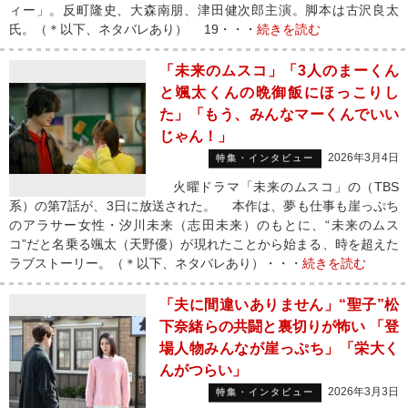
ィー」。反町隆史、大森南朋、津田健次郎主演。脚本は古沢良太
氏。（＊以下、ネタバレあり） 19・・・
続きを読む
「未来のムスコ」「3人のまーくん
と颯太くんの晩御飯にほっこりし
た」「もう、みんなマーくんでいい
じゃん！」
2026年3月4日
特集・インタビュー
火曜ドラマ「未来のムスコ」の（TBS
系）の第7話が、3日に放送された。 本作は、夢も仕事も崖っぷち
のアラサー女性・汐川未来（志田未来）のもとに、“未来のムス
コ”だと名乗る颯太（天野優）が現れたことから始まる、時を超えた
ラブストーリー。（＊以下、ネタバレあり）・・・
続きを読む
「夫に間違いありません」“聖子”松
下奈緒らの共闘と裏切りが怖い 「登
場人物みんなが崖っぷち」「栄大く
んがつらい」
2026年3月3日
特集・インタビュー