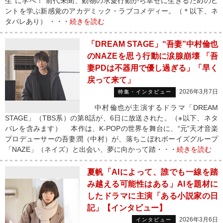
生”に学べ！ 前代未聞、動物の求愛行動から幸せに生きるためのヒ
ントを学ぶ新感覚のアカデミック・ラブコメディー。（＊以下、ネ
タバレあり） ・・・
続きを読む
「DREAM STAGE」“吾妻”中村倫也
のNAZEを思う行動に涙腺崩壊 「吾
妻PDは不器用で優し過ぎる」「早く
戻って来て」
2026年3月7日
特集・インタビュー
中村倫也が主演するドラマ「DREAM
STAGE」（TBS系）の第8話が、6日に放送された。（※以下、ネタ
バレを含みます） 本作は、K-POPの世界を舞台に、“元”天才音楽
プロデューサーの吾妻潤（中村）が、落ちこぼれボーイズグループ
「NAZE」（ネイズ）と出会い、夢に向かって踏・・・
続きを読む
夏帆「AIによって、誰でも一線を踏
み越える可能性はある」AIを題材に
したドラマに主演「ある小説家の日
記」【インタビュー】
2026年3月6日
インタビュー