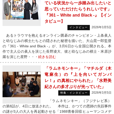
ている状況から一歩踏み出したいと
思っていただけたらうれしいです」
『361 – White and Black -』【イン
タビュー】
2026年3月5日
インタビュー
あるトラウマを抱えるオンライン囲碁のチャンピオン・上条眞人
と幼なじみの棋士たちとの隠された秘密を描いた、大山晃一郎監督
の『361 - White and Black -』が、3月6日から全国公開される。本
作で主人公の眞人を演じた長野凌大、彼と幼なじみの棋士・米原沙
羅を演じた星野・・・
続きを読む
「ラムネモンキー」「マチルダ（木
竜麻生）の『上を向いてガンバ
レ！』の真相にやられた」「水野美
紀さんの多才ぶりが光っていた」
2026年3月5日
特集・インタビュー
「ラムネモンキー」（フジテレビ系）
の第8話が、4日に放送された。 本作は、かつての恩師の失踪事件
の謎が3人の大人を再起動させる「1988青春回収ヒューマンコメデ