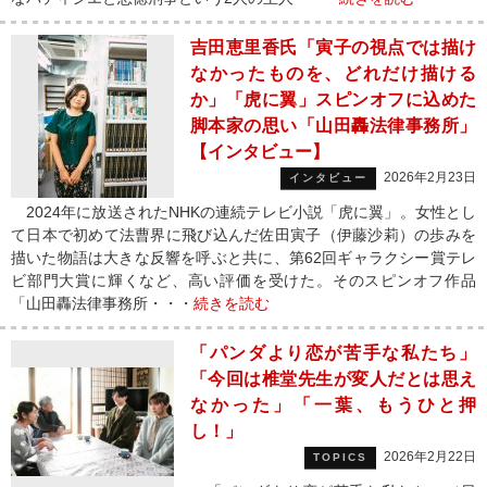
吉田恵里香氏「寅子の視点では描け
なかったものを、どれだけ描ける
か」「虎に翼」スピンオフに込めた
脚本家の思い「山田轟法律事務所」
【インタビュー】
2026年2月23日
インタビュー
2024年に放送されたNHKの連続テレビ小説「虎に翼」。女性とし
て日本で初めて法曹界に飛び込んだ佐田寅子（伊藤沙莉）の歩みを
描いた物語は大きな反響を呼ぶと共に、第62回ギャラクシー賞テレ
ビ部門大賞に輝くなど、高い評価を受けた。そのスピンオフ作品
「山田轟法律事務所・・・
続きを読む
「パンダより恋が苦手な私たち」
「今回は椎堂先生が変人だとは思え
なかった」「一葉、もうひと押
し！」
2026年2月22日
TOPICS