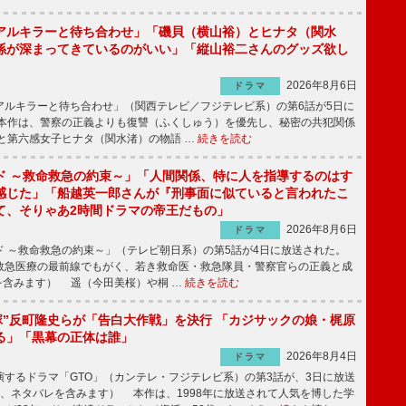
アルキラーと待ち合わせ」「磯貝（横山裕）とヒナタ（関水
係が深まってきているのがいい」「縦山裕二さんのグッズ欲し
2026年8月6日
ドラマ
ルキラーと待ち合わせ」（関西テレビ／フジテレビ系）の第6話が5日に
本作は、警察の正義よりも復讐（ふくしゅう）を優先し、秘密の共犯関係
と第六感女子ヒナタ（関水渚）の物語 …
続きを読む
ド ～救命救急の約束～」「人間関係、特に人を指導するのはす
感じた」「船越英一郎さんが『刑事面に似ていると言われたこ
て、そりゃあ2時間ドラマの帝王だもの」
2026年8月6日
ドラマ
 ～救命救急の約束～」（テレビ朝日系）の第5話が4日に放送された。
急医療の最前線でもがく、若き救命医・救急隊員・警察官らの正義と成
を含みます） 遥（今田美桜）や桐 …
続きを読む
鬼塚”反町隆史らが「告白大作戦」を決行 「カジサックの娘・梶原
る」「黒幕の正体は誰」
2026年8月4日
ドラマ
するドラマ「GTO」（カンテレ・フジテレビ系）の第3話が、3日に放送
下、ネタバレを含みます） 本作は、1998年に放送されて人気を博した学