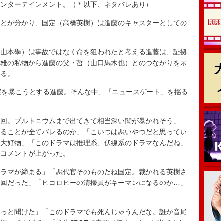
エンターテインメント。（＊以下、ネタバレあり）
とが分かり、国定（高橋英樹）は進藤のキャスターとしての
山本學）は事故ではなく命を狙われたと考える進藤は、証拠
和雄の私物から進藤の父・哲（山口馬木也）とのつながりを示
ける。
実を暴こうとする進藤。そんな中、「ニュースゲート」を揺る
終回。プルトニウムまで出てきて相当深い闇が暴かれそう」
いることが全てバレるのか」「こいつは悪いやつだと思ってい
は大好物」「このドラマは推理系、伏線系のドラマなんだね」
のコメントが上がった。
ラマが締まる」「悪代官そのものだね国定。裁かれる英樹さ
た回だった」「ヒコロヒーの清掃員がキーマンになるのか…」
っと聞けた」「このドラマでも死んじゃうんだな。誰か音尾