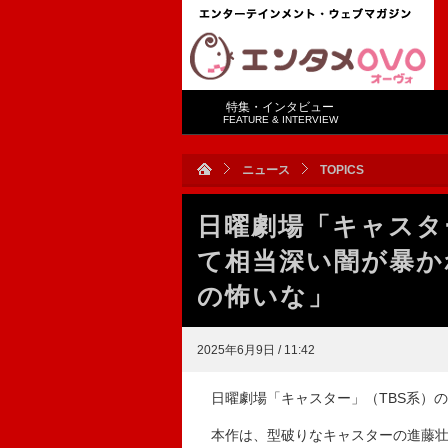
特集・インタビュー
FEATURE & INTERVIEW
ニュース
TOPICS
日曜劇場「キャスタ
て相当深い闇が暴か
の怖いな」
2025年6月9日 / 11:42
日曜劇場「キャスター」（TBS系）の
本作は、型破りなキャスターの進藤壮