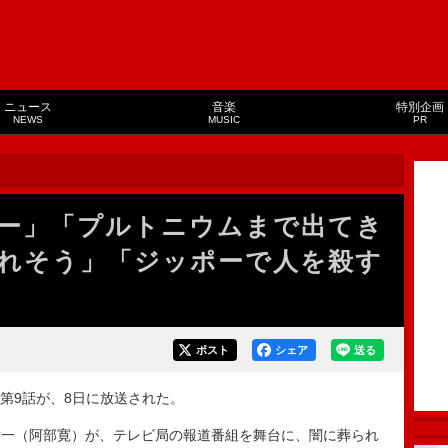
ニュース
音楽
特別企画
NEWS
MUSIC
PR
ー」「プルトニウムまで出てき
れそう」「ジッポーで人を殺す
ポスト
シェア
送る
第9話が、8日に放送された。
一（阿部寛）が、テレビ局の報道番組を舞台に、闇に葬られ