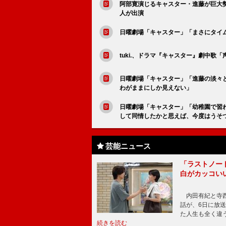
阿部寛演じるキャスター・進藤が巨大勢力
人が出演
日曜劇場「キャスター」「まさにタイ
tuki.、ドラマ『キャスター』劇中歌
日曜劇場「キャスター」「進藤の淡々
わがままにしか見えない」
日曜劇場「キャスター」「幼稚園で習
して同情したかと思えば、今度はうそ
芸能ニュース
「ラストノー
白がカッコい
内田有紀と寺西
話が、6日に放
た人生も全く違
続きを読む