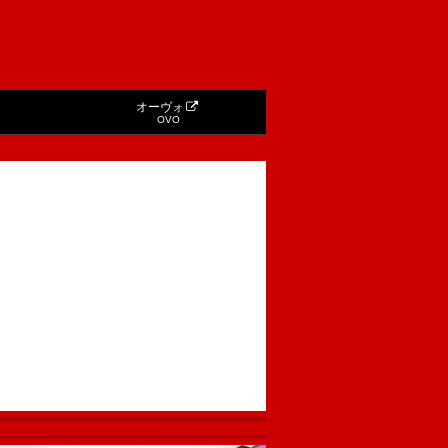
オーヴォ
OVO