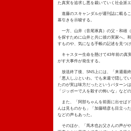
た真実を追求し悪を裁いていく社会派
進藤のスキャンダルが週刊誌に載るこ
幕引きを示唆する。
一方、山井（音尾琢真）の父・和雄（
を探すために山井と共に彼の実家へ。
すものや、気になる手帳の記述を見つ
キャスター生命を懸けて43年前の真
がす大事件が発生する。
放送終了後、SNS上には、「来週最
「悪人しぶといわ。でも来週で隠して
たのが実は味方だったというパターン
「ジッポーで人を殺すの怖いな」など
また、「阿部ちゃんを前面に出せばド
んは見ものかも」「加藤晴彦も目立っ
などの声もあった。
そのほか、「馬木也お父さんの声がや