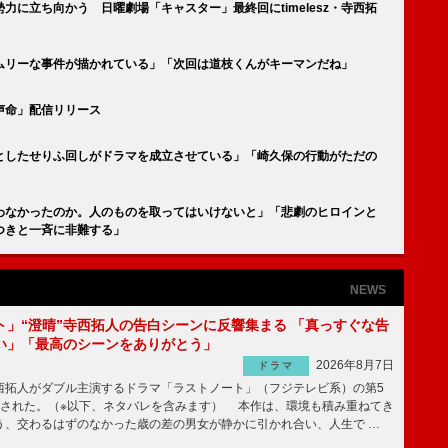
に立ち向かう 日曜劇場「キャスター」最終回にtimelesz・寺西拓
ムリーな事件が描かれている」「次回は道枝くんがキーマンだね」
「声命」配信リリース
としたせりふ回しがドラマを成立させている」「崎久保の行動がただの
わなかったのか。人のものを取ってはいけないと」「悲劇のヒロインと
つきと一斉に非難する」
NEWS
ト」“澄晴”寺西拓人の告白シーンに反響集まる 「真っすぐな告
い」「最高のシーンをありがとう」
2026年8月7日
ドラマ
拓人がダブル主演するドラマ「ラストノート」（フジテレビ系）の第5
送された。（※以下、ネタバレを含みます） 本作は、環境も積み重ねてき
う、交わるはずのなかった歳の差の男女が静かに引かれ合い、人生で …