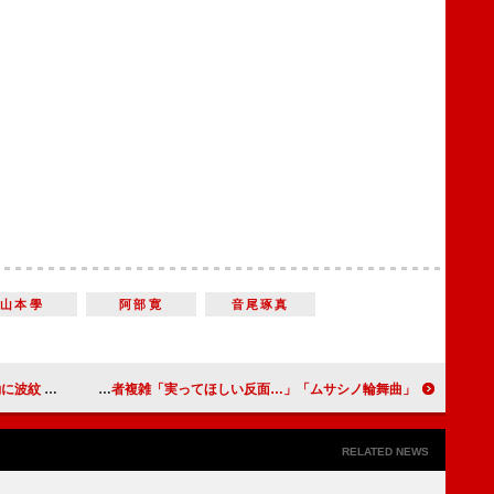
山本學
阿部寛
音尾琢真
が感じられた」
「ムサシノ輪舞曲」失恋カラオケシーンが「最高」 “阿川”正門良規の恋模様に視聴者複雑「実ってほしい反面…」
RELATED NEWS