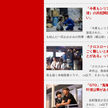
「今夜もシリ
渚）の共犯関
い」
「今夜もシリア
放送された。 
を結んだ一匹おおかみの刑事・磯貝（横山裕）
「クロスロー
ごく難しいと
とがある』っ
「クロスロード
本作は、救命救
長を描く本格医療ドラマ。（※以下、ネタバレ
「GTO」“
叶渚は華があ
反町隆史が主演
された。（※以