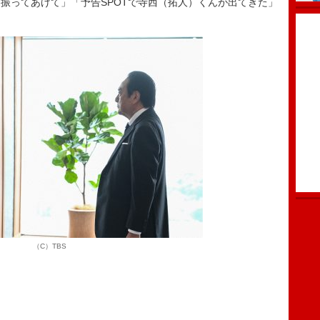
振ってあげて」「予告SPOTで寺西（拓人）くんが出てきた」
（C）TBS