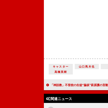
キャスター
山口馬木也
高橋英樹
「神説教」不登校の生徒“脇坂”萩原護の言動に波紋 「一体何がしたいの」「複雑な心情
関連ニュース