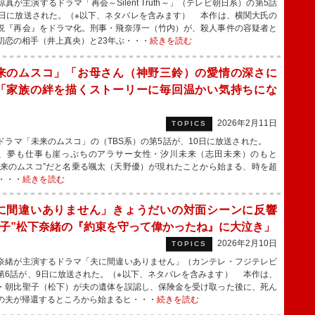
真が主演するドラマ「再会～Silent Truth～」（テレビ朝日系）の第5話
0日に放送された。（※以下、ネタバレを含みます） 本作は、横関大氏の
説『再会』をドラマ化。刑事・飛奈淳一（竹内）が、殺人事件の容疑者と
初恋の相手（井上真央）と23年ぶ・・・
続きを読む
来のムスコ」「お母さん（神野三鈴）の愛情の深さに
「家族の絆を描くストーリーに毎回温かい気持ちにな
2026年2月11日
TOPICS
ラマ「未来のムスコ」の（TBS系）の第5話が、10日に放送された。
、夢も仕事も崖っぷちのアラサー女性・汐川未来（志田未来）のもと
未来のムスコ”だと名乗る颯太（天野優）が現れたことから始まる、時を超
・・・
続きを読む
に間違いありません」きょうだいの対面シーンに反響
聖子”松下奈緒の『約束を守って偉かったね』に大泣き」
2026年2月10日
TOPICS
緒が主演するドラマ「夫に間違いありません」（カンテレ・フジテレビ
第6話が、9日に放送された。（※以下、ネタバレを含みます） 本作は、
・朝比聖子（松下）が夫の遺体を誤認し、保険金を受け取った後に、死ん
の夫が帰還するところから始まるヒ・・・
続きを読む