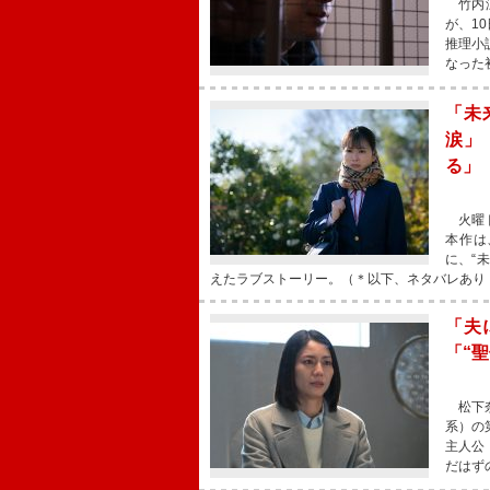
竹内涼
が、1
推理小
なった
「未
涙」
る」
火曜ド
本作は
に、“
えたラブストーリー。（＊以下、ネタバレあり
「夫
「“
松下奈
系）の
主人公
だはず