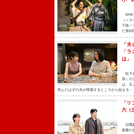
NHK
（＝小
下統一
た第6
「夫
「ラ
は」
松下奈
系）の
は、主
死んだはずの夫が帰還するところから始まる・
「リ
六（
日曜劇
最愛の