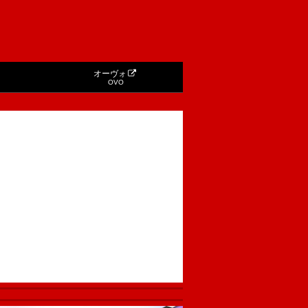
オーヴォ
OVO