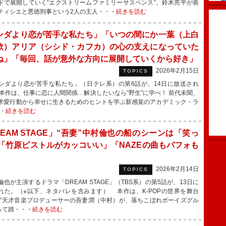
ドで展開していく“エクストリームファミリーサスペンス”。鈴木亮平が善
ティシエと悪徳刑事という2人の主人・・・
続きを読む
ンダより恋が苦手な私たち」「いつの間にか一葉（上白
歌）アリア（シシド・カフカ）の心の支えになっていた
ね」「毎回、話が意外な方向に展開していくから好き」
2026年2月15日
TOPICS
ダより恋が苦手な私たち」（日テレ系）の第6話が、14日に放送され
本作は、仕事に恋に人間関係…解決したいなら“野生”に学べ！ 前代未聞、
求愛行動から幸せに生きるためのヒントを学ぶ新感覚のアカデミック・ラ
・
続きを読む
REAM STAGE」“吾妻”中村倫也の船のシーンは「笑っ
 「竹原ピストルがカッコいい」「NAZEの曲もパフォも
」
2026年2月14日
TOPICS
也が主演するドラマ「DREAM STAGE」（TBS系）の第5話が、13日に
れた。（※以下、ネタバレを含みます） 本作は、K-POPの世界を舞台
元”天才音楽プロデューサーの吾妻潤（中村）が、落ちこぼれボーイズグル
って踏・・・
続きを読む