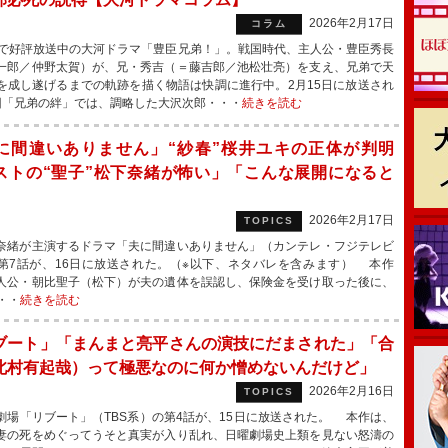
2026年2月17日
コラム
で好評放送中の大河ドラマ「豊臣兄弟！」。戦国時代、主人公・豊臣秀長
一郎／仲野太賀）が、兄・秀吉（＝藤吉郎／池松壮亮）を支え、兄弟で天
を成し遂げるまでの軌跡を描く物語は快調に進行中。2月15日に放送され
回「兄弟の絆」では、調略した大沢次郎・・・
続きを読む
に間違いありません」“紗春”桜井ユキの正体が判明
ストの“聖子”松下奈緒が怖い」「こんな展開になると
2026年2月17日
TOPICS
緒が主演するドラマ「夫に間違いありません」（カンテレ・フジテレビ
第7話が、16日に放送された。（※以下、ネタバレを含みます） 本作
人公・朝比聖子（松下）が夫の遺体を誤認し、保険金を受け取った後に、
・・
続きを読む
ブート」「まんまと亮平さんの演技にだまされた」「合
北村有起哉）って極悪なのに何か憎めないんだけど」
2026年2月16日
TOPICS
場「リブート」（TBS系）の第4話が、15日に放送された。 本作は、
妻の死をめぐってうそと真実が入り乱れ、日曜劇場史上類を見ない怒濤の