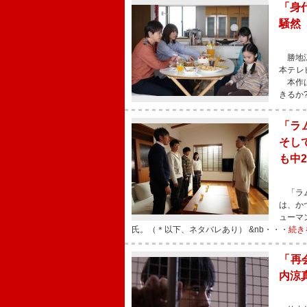
「身
騒然
勝地涼
本テレ
本作は
きるか
「ラ
そし
も中
「ラム
は、か
ューマ
氏。（＊以下、ネタバレあり） &nb・・・
続き
「再
内涼