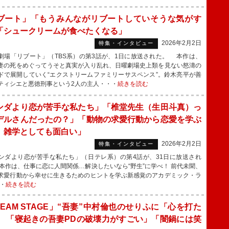
ブート」「もうみんながリブートしていそうな気がす
「シュークリームが食べたくなる」
2026年2月2日
特集・インタビュー
場「リブート」（TBS系）の第3話が、1日に放送された。 本作は、
妻の死をめぐってうそと真実が入り乱れ、日曜劇場史上類を見ない怒濤の
ドで展開していく“エクストリームファミリーサスペンス”。鈴木亮平が善
ティシエと悪徳刑事という2人の主人・・・
続きを読む
ンダより恋が苦手な私たち」「椎堂先生（生田斗真）っ
デルさんだったの？」「動物の求愛行動から恋愛を学ぶ
、雑学としても面白い」
2026年2月2日
特集・インタビュー
ダより恋が苦手な私たち」（日テレ系）の第4話が、31日に放送され
本作は、仕事に恋に人間関係…解決したいなら“野生”に学べ！ 前代未聞、
求愛行動から幸せに生きるためのヒントを学ぶ新感覚のアカデミック・ラ
・
続きを読む
REAM STAGE」“吾妻”中村倫也のせりふに「心を打た
」 「寝起きの吾妻PDの破壊力がすごい」「闇鍋には笑