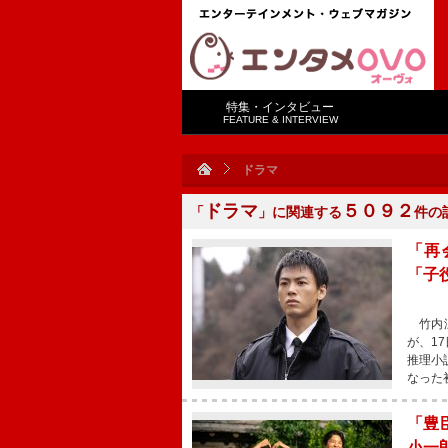
特集・インタビュー
FEATURE & INTERVIEW
ドラマ
ドラマ
５０９２
「
」に関連する
件の
「再
「子
竹内涼
が、1
推理小
なった
「豊
小一