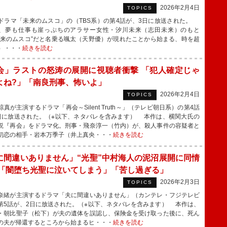
2026年2月4日
TOPICS
ラマ「未来のムスコ」の（TBS系）の第4話が、3日に放送された。
、夢も仕事も崖っぷちのアラサー女性・汐川未来（志田未来）のもと
未来のムスコ”だと名乗る颯太（天野優）が現れたことから始まる、時を超
）・・・
続きを読む
会」ラストの怒涛の展開に視聴者衝撃 「犯人確定じゃ
よね?」「南良刑事、怖いよ」
2026年2月4日
TOPICS
真が主演するドラマ「再会～Silent Truth～」（テレビ朝日系）の第4話
日に放送された。（※以下、ネタバレを含みます） 本作は、横関大氏の
説『再会』をドラマ化。刑事・飛奈淳一（竹内）が、殺人事件の容疑者と
初恋の相手・岩本万季子（井上真央・・・
続きを読む
に間違いありません」“光聖”中村海人の泥沼展開に同情
 「闇堕ち光聖に泣いてしまう」「苦し過ぎる」
2026年2月3日
TOPICS
緒が主演するドラマ「夫に間違いありません」（カンテレ・フジテレビ
第5話が、2日に放送された。（※以下、ネタバレを含みます） 本作は、
・朝比聖子（松下）が夫の遺体を誤認し、保険金を受け取った後に、死ん
の夫が帰還するところから始まるヒ・・・
続きを読む