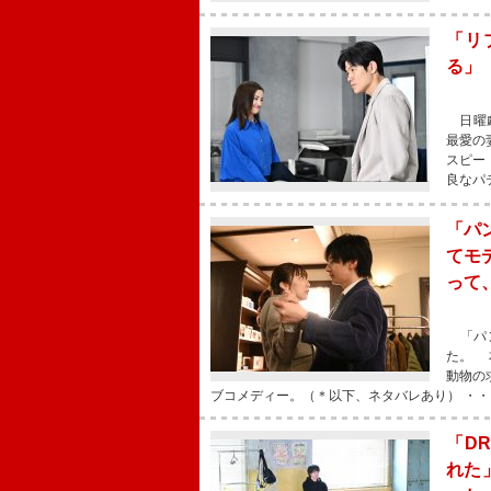
「リ
る」
日曜劇
最愛の
スピー
良なパ
「パ
てモ
って
「パン
た。 
動物の
ブコメディー。（＊以下、ネタバレあり） ・・
「D
れた