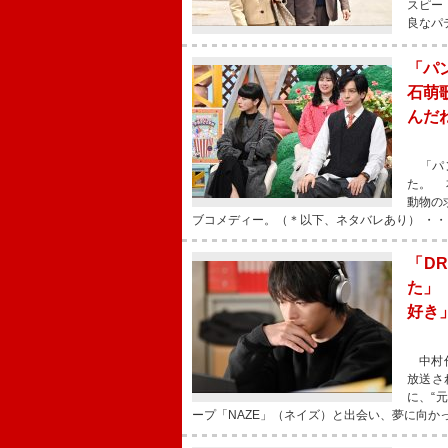
スピー
良なパ
「パ
石萌
んだ
「パン
た。 
動物の
ブコメディー。（＊以下、ネタバレあり） ・・
「D
た」
好き
中村倫
放送さ
に、“
ープ「NAZE」（ネイズ）と出会い、夢に向か