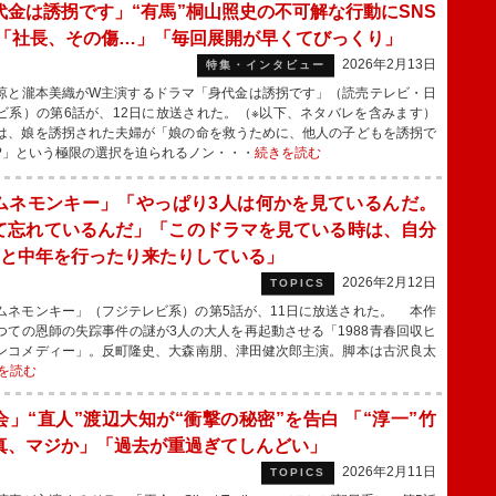
代金は誘拐です」“有馬”桐山照史の不可解な行動にSNS
 「社長、その傷…」「毎回展開が早くてびっくり」
2026年2月13日
特集・インタビュー
と瀧本美織がW主演するドラマ「身代金は誘拐です」（読売テレビ・日
ビ系）の第6話が、12日に放送された。（※以下、ネタバレを含みます）
、娘を誘拐された夫婦が「娘の命を救うために、他人の子どもを誘拐で
?」という極限の選択を迫られるノン・・・
続きを読む
ムネモンキー」「やっぱり3人は何かを見ているんだ。
て忘れているんだ」「このドラマを見ている時は、自分
2と中年を行ったり来たりしている」
2026年2月12日
TOPICS
ネモンキー」（フジテレビ系）の第5話が、11日に放送された。 本作
つての恩師の失踪事件の謎が3人の大人を再起動させる「1988青春回収ヒ
ンコメディー」。反町隆史、大森南朋、津田健次郎主演。脚本は古沢良太
を読む
会」“直人”渡辺大知が“衝撃の秘密”を告白 「“淳一”竹
真、マジか」「過去が重過ぎてしんどい」
2026年2月11日
TOPICS