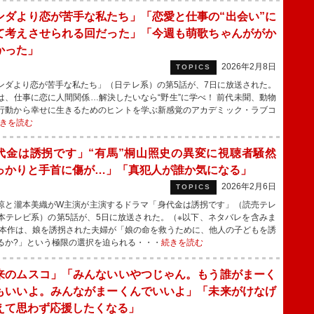
ンダより恋が苦手な私たち」「恋愛と仕事の“出会い”に
て考えさせられる回だった」「今週も萌歌ちゃんががか
かった」
2026年2月8日
TOPICS
ダより恋が苦手な私たち」（日テレ系）の第5話が、7日に放送された。
、仕事に恋に人間関係…解決したいなら“野生”に学べ！ 前代未聞、動物
行動から幸せに生きるためのヒントを学ぶ新感覚のアカデミック・ラブコ
きを読む
代金は誘拐です」“有馬”桐山照史の異変に視聴者騒然
っかりと手首に傷が…」「真犯人が誰か気になる」
2026年2月6日
TOPICS
と瀧本美織がW主演が主演するドラマ「身代金は誘拐です」（読売テレ
本テレビ系）の第5話が、5日に放送された。（※以下、ネタバレを含みま
本作は、娘を誘拐された夫婦が「娘の命を救うために、他人の子どもを誘
るか?」という極限の選択を迫られる・・・
続きを読む
来のムスコ」「みんないいやつじゃん。もう誰がまーく
もいいよ。みんながまーくんでいいよ」「未来がけなげ
えて思わず応援したくなる」