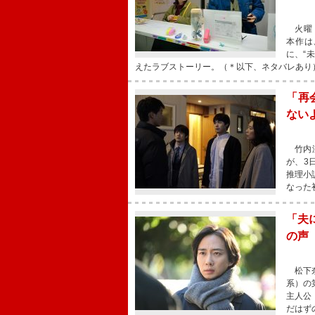
火曜ド
本作は
に、“
えたラブストーリー。（＊以下、ネタバレあり
「再
ない
竹内涼
が、3
推理小
なった
「夫
の声
松下奈
系）の
主人公
だはず