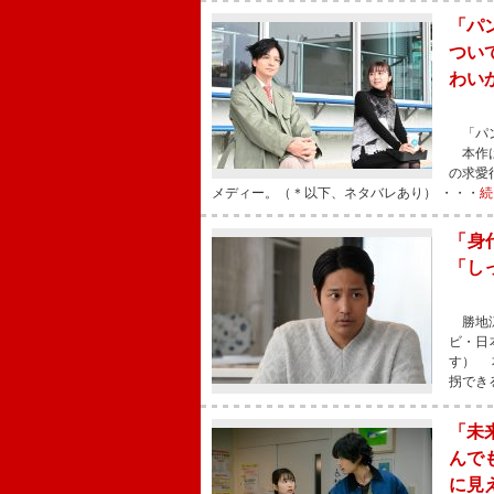
「パ
つい
わい
「パン
本作は
の求愛
メディー。（＊以下、ネタバレあり） ・・・
続
「身
「し
勝地涼
ビ・日
す） 
拐でき
「未
んで
に見