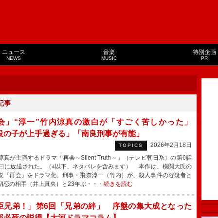
ニュース
音楽
特別企画
NEWS
MUSIC
PR
記事
会」“淳一”竹内涼真の激白が「すごく苦しかった」
役の子が上手過ぎる」「南良刑事が有能」
2026年2月18日
TOPICS
真が主演するドラマ「再会～Silent Truth～」（テレビ朝日系）の第6話
7日に放送された。（※以下、ネタバレを含みます） 本作は、横関大氏の
説『再会』をドラマ化。刑事・飛奈淳一（竹内）が、殺人事件の容疑者と
初恋の相手（井上真央）と23年ぶ・・・
続きを読む
臣兄弟！」第6回「兄弟の絆」 序盤の集大成となった
郎必死の説得【大河ドラマコラム】