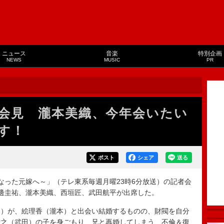
ニュース
音楽
特別企画
NEWS
MUSIC
PR
会見 瀧本美織、今年会いたい
す！
ポスト
シェア
送る
った元嫁へ～」（テレ東系毎週月曜23時6分放送）の記者会
邊圭祐、瀧本美織、西垣匠、武田航平が出席した。
）が、絵理香（瀧本）と出会い結婚するものの、財閥を自分
雅之（武田）の子を身ごもり、兄と再婚してしまう、不倫＆復