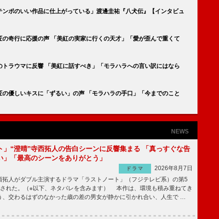
テンポのいい作品に仕上がっている」渡邊圭祐『八犬伝』【インタビュ
匠の奇行に応援の声 「美紅の実家に行くの天才」「愛が歪んで重くて
のトラウマに反響 「美紅に話すべき」「モラハラへの言い訳にはなら
匠の優しいキスに「ずるい」の声 「モラハラの手口」「今までのこと
NEWS
ト」“澄晴”寺西拓人の告白シーンに反響集まる 「真っすぐな告
い」「最高のシーンをありがとう」
2026年8月7日
ドラマ
拓人がダブル主演するドラマ「ラストノート」（フジテレビ系）の第5
送された。（※以下、ネタバレを含みます） 本作は、環境も積み重ねてき
う、交わるはずのなかった歳の差の男女が静かに引かれ合い、人生で …