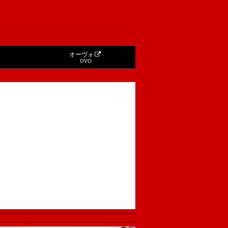
オーヴォ
OVO