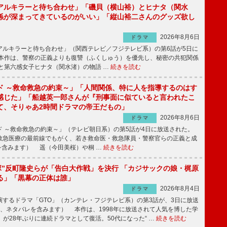
アルキラーと待ち合わせ」「磯貝（横山裕）とヒナタ（関水
係が深まってきているのがいい」「縦山裕二さんのグッズ欲し
2026年8月6日
ドラマ
ルキラーと待ち合わせ」（関西テレビ／フジテレビ系）の第6話が5日に
本作は、警察の正義よりも復讐（ふくしゅう）を優先し、秘密の共犯関係
と第六感女子ヒナタ（関水渚）の物語 …
続きを読む
ド ～救命救急の約束～」「人間関係、特に人を指導するのはす
感じた」「船越英一郎さんが『刑事面に似ていると言われたこ
て、そりゃあ2時間ドラマの帝王だもの」
2026年8月6日
ドラマ
 ～救命救急の約束～」（テレビ朝日系）の第5話が4日に放送された。
急医療の最前線でもがく、若き救命医・救急隊員・警察官らの正義と成
を含みます） 遥（今田美桜）や桐 …
続きを読む
鬼塚”反町隆史らが「告白大作戦」を決行 「カジサックの娘・梶原
る」「黒幕の正体は誰」
2026年8月4日
ドラマ
するドラマ「GTO」（カンテレ・フジテレビ系）の第3話が、3日に放送
下、ネタバレを含みます） 本作は、1998年に放送されて人気を博した学
」が28年ぶりに連続ドラマとして復活。50代になった“ …
続きを読む