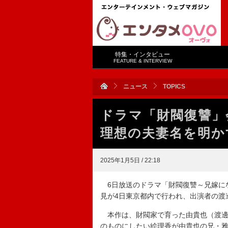
特集・インタビュー
FEATURE & INTERVIEW
ニュース
TOPICS
ドラマ「財閥復讐」
理想の夫妻名を明か
2025年1月5日 / 22:18
6日放送のドラマ「財閥復讐～兄嫁にな
見が4日東京都内で行われ、出演者の渡
本作は、財閥家で育った由貴也（渡邊
のものにしたい絵理香が由貴也の兄・