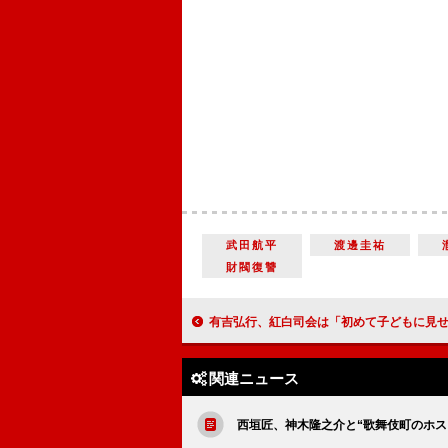
武田航平
渡邊圭祐
財閥復讐
有吉弘行、紅白司会は「初めて子どもに見せたいと思う仕事」 橋本環奈&伊藤沙莉は、朝ドラの演出に「
関連ニュース
西垣匠、神木隆之介と“歌舞伎町のホス