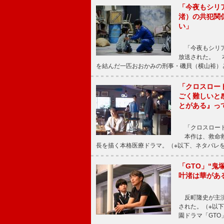
「今夜もシリ
渚）の共犯関
い」
「今夜もシリア
放送された。 
を結んだ一匹おおかみの刑事・磯貝（横山裕）
「クロスロー
ごく難しいと
とがある』っ
「クロスロード
本作は、救命救
長を描く本格医療ドラマ。（※以下、ネタバレ
「GTO」“
叶渚は華があ
反町隆史が主演
された。（※以
園ドラマ「GTO