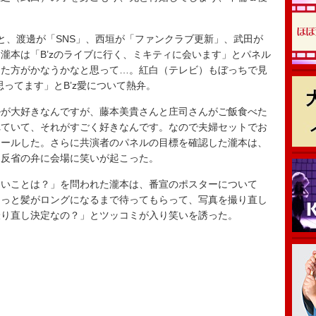
。
、渡邊が「SNS」、西垣が「ファンクラブ更新」、武田が
瀧本は「B’zのライブに行く、ミキティに会います」とパネル
った方がかなうかなと思って…。紅白（テレビ）もぼっちで見
思ってます」とB’z愛について熱弁。
が大好きなんですが、藤本美貴さんと庄司さんがご飯食べた
れていて、それがすごく好きなんです。なので夫婦セットでお
コールした。さらに共演者のパネルの目標を確認した瀧本は、
と反省の弁に会場に笑いが起こった。
いことは？」を問われた瀧本は、番宣のポスターについて
ょっと髪がロングになるまで待ってもらって、写真を撮り直し
撮り直し決定なの？」とツッコミが入り笑いを誘った。