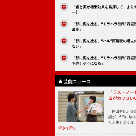
「虚と実が相乗効果を発揮して、より
ー】
「顔に泥を塗る」“モラハラ彼氏”西垣
最高」
「顔に泥を塗る」“ハル”西垣匠の過去
ない」
「顔に泥を塗る」“モラハラ彼氏”西垣
を許しそうになる」
芸能ニュース
「ラストノー
白がカッコい
内田有紀と寺西
話が、6日に放
た人生も全く違
続きを読む