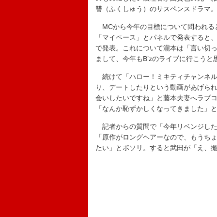
讐（ふくしゅう）のサスペンスドラマ
MCから今年の目標について問われると
「マイペース」とパネルで発表すると、
で発表。これについて瀧本は「言い切
まして、今年もB’zのライブに行こうと
続けて「ハロー！ミキティチャンネル
り、デートしたりという動画があげら
会いしたいですね」と藤本夫妻へラブ
「なんか恥ずかしくなってきました」
記者からの質問で「今年リベンジした
「原作がロングヘアーなので、もうち
たい」とボソリ。すると武田が「え、