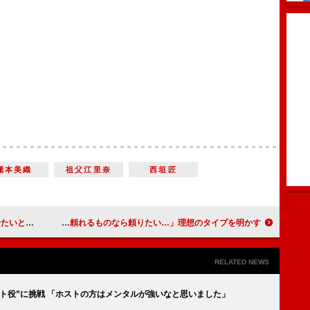
瀧本美織
祖父江里奈
西垣匠
ワクワクしてる」
ドラマ「御曹司に恋はムズすぎる」記者会見 永瀬廉の正月は「西畑とスーパー銭湯へ」 山下美月が「頼れるものなら頼りたい…」理想のタイプを明かす
RELATED NEWS
ト役”に挑戦 「ホストの方はメンタルが強いなと思いました」