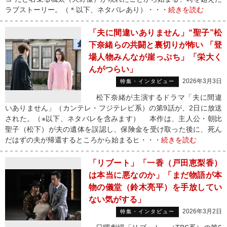
ラブストーリー。（＊以下、ネタバレあり）・・・
続きを読む
「夫に間違いありません」“聖子”松
下奈緒らの共闘と裏切りが怖い 「登
場人物みんなが崖っぷち」「栄大く
んがつらい」
2026年3月3日
特集・インタビュー
松下奈緒が主演するドラマ「夫に間違
いありません」（カンテレ・フジテレビ系）の第9話が、2日に放送
された。（※以下、ネタバレを含みます） 本作は、主人公・朝比
聖子（松下）が夫の遺体を誤認し、保険金を受け取った後に、死ん
だはずの夫が帰還するところから始まるヒ・・・
続きを読む
「リブート」「一香（戸田恵梨香）
は本当に悪なのか」「まだ物語が本
物の儀堂（鈴木亮平）を手放してい
ない気がする」
2026年3月2日
特集・インタビュー