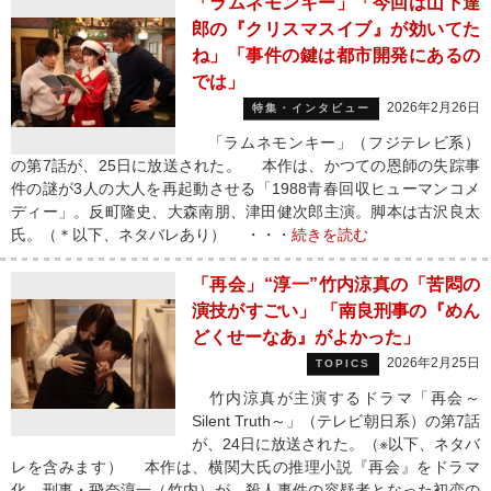
「ラムネモンキー」「今回は山下達
郎の『クリスマスイブ』が効いてた
ね」「事件の鍵は都市開発にあるの
では」
2026年2月26日
特集・インタビュー
「ラムネモンキー」（フジテレビ系）
の第7話が、25日に放送された。 本作は、かつての恩師の失踪事
件の謎が3人の大人を再起動させる「1988青春回収ヒューマンコメ
ディー」。反町隆史、大森南朋、津田健次郎主演。脚本は古沢良太
氏。（＊以下、ネタバレあり） ・・・
続きを読む
「再会」“淳一”竹内涼真の「苦悶の
演技がすごい」 「南良刑事の『めん
どくせーなあ』がよかった」
2026年2月25日
TOPICS
竹内涼真が主演するドラマ「再会～
Silent Truth～」（テレビ朝日系）の第7話
が、24日に放送された。（※以下、ネタバ
レを含みます） 本作は、横関大氏の推理小説『再会』をドラマ
化。刑事・飛奈淳一（竹内）が、殺人事件の容疑者となった初恋の