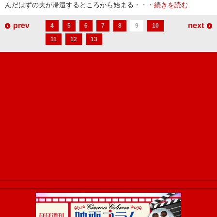
んだはずの夫が帰還するところから始まる・・・
続きを読む
prev
next
4
5
6
7
8
9
10
11
12
13