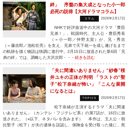
絆」 序盤の集大成となった小一郎
必死の説得【大河ドラマコラム】
2026年2月17日
コラム
NHKで好評放送中の大河ドラマ「豊臣
兄弟！」。戦国時代、主人公・豊臣秀長
（＝小一郎／仲野太賀）が、兄・秀吉
（＝藤吉郎／池松壮亮）を支え、兄弟で天下統一を成し遂げるまで
の軌跡を描く物語は快調に進行中。2月15日に放送された第6回「兄
弟の絆」では、調略した大沢次郎・・・
続きを読む
「夫に間違いありません」“紗春”桜
井ユキの正体が判明 「ラストの“聖
子”松下奈緒が怖い」「こんな展開
になるとは」
2026年2月17日
TOPICS
松下奈緒が主演するドラマ「夫に間違
いありません」（カンテレ・フジテレビ系）の第7話が、16日に放
送された。（※以下、ネタバレを含みます） 本作は、主人公・朝
比聖子（松下）が夫の遺体を誤認し、保険金を受け取った後に、死