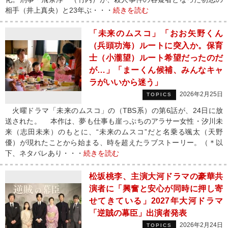
相手（井上真央）と23年ぶ・・・
続きを読む
「未来のムスコ」「おお矢野くん
（兵頭功海）ルートに突入か。保育
士（小瀧望）ルート希望だったのだ
が…」「まーくん候補、みんなキャ
ラがいいから迷う」
2026年2月25日
TOPICS
火曜ドラマ「未来のムスコ」の（TBS系）の第6話が、24日に放
送された。 本作は、夢も仕事も崖っぷちのアラサー女性・汐川未
来（志田未来）のもとに、“未来のムスコ”だと名乗る颯太（天野
優）が現れたことから始まる、時を超えたラブストーリー。（＊以
下、ネタバレあり・・・
続きを読む
松坂桃李、主演大河ドラマの豪華共
演者に「興奮と安心が同時に押し寄
せてきている」2027年大河ドラマ
「逆賊の幕臣」出演者発表
2026年2月24日
TOPICS