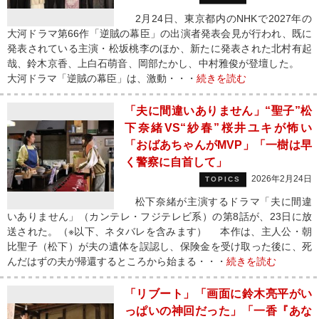
2月24日、東京都内のNHKで2027年の
大河ドラマ第66作「逆賊の幕臣」の出演者発表会見が行われ、既に
発表されている主演・松坂桃李のほか、新たに発表された北村有起
哉、鈴木京香、上白石萌音、岡部たかし、中村雅俊が登壇した。
大河ドラマ「逆賊の幕臣」は、激動・・・
続きを読む
「夫に間違いありません」“聖子”松
下奈緒VS“紗春”桜井ユキが怖い
「おばあちゃんがMVP」「一樹は早
く警察に自首して」
2026年2月24日
TOPICS
松下奈緒が主演するドラマ「夫に間違
いありません」（カンテレ・フジテレビ系）の第8話が、23日に放
送された。（※以下、ネタバレを含みます） 本作は、主人公・朝
比聖子（松下）が夫の遺体を誤認し、保険金を受け取った後に、死
んだはずの夫が帰還するところから始まる・・・
続きを読む
「リブート」「画面に鈴木亮平がい
っぱいの神回だった」「一香『あな