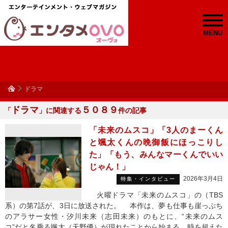
MENU
ドラマ
ドラマ
５０８９
「
」に関連する
件の記事
「未来のムスコ」「3人のまーくん
と颯太くんの晩御飯にほっこりし
た」「もう、みんなマーくんでいい
じゃん！」
2026年3月4日
特集・インタビュー
火曜ドラマ「未来のムスコ」の（TBS
系）の第7話が、3日に放送された。 本作は、夢も仕事も崖っぷち
のアラサー女性・汐川未来（志田未来）のもとに、“未来のムス
コ”だと名乗る颯太（天野優）が現れたことから始まる、時を超えた