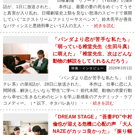
日曜劇場「リブート」（TBS系）の第6
話が、1日に放送された。 本作は、最愛の妻の死をめぐってうそ
と真実が入り乱れ、日曜劇場史上類を見ない怒濤のスピードで展開
していく“エクストリームファミリーサスペンス”。鈴木亮平が善良
なパティシエと悪徳刑事という2人の主人・・・
続きを読む
「パンダより恋が苦手な私たち」
「弱っている椎堂先生（生田斗真）
に萌えた」「椎堂先生、次はどんな
動物の解説をしてくれるんだろう」
2026年3月1日
特集・インタビュー
「パンダより恋が苦手な私たち」（日
テレ系）の第8話が、28日に放送された。 本作は、仕事に恋に人
間関係…解決したいなら“野生”に学べ！ 前代未聞、動物の求愛行動
から幸せに生きるためのヒントを学ぶ新感覚のアカデミック・ラブ
コメディー。（＊以下、ネタバレあり） ・・・
続きを読む
「DREAM STAGE」“吾妻PD”中村
倫也が迎える危機に心配の声 「大人
NAZEがカッコ良かった」「振り幅