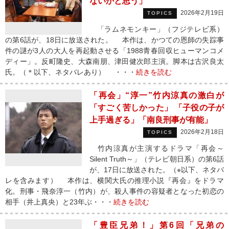
ないかと思う」
2026年2月19日
TOPICS
「ラムネモンキー」（フジテレビ系）
の第6話が、18日に放送された。 本作は、かつての恩師の失踪事
件の謎が3人の大人を再起動させる「1988青春回収ヒューマンコメ
ディー」。反町隆史、大森南朋、津田健次郎主演。脚本は古沢良太
氏。（＊以下、ネタバレあり） ・・・
続きを読む
「再会」“淳一”竹内涼真の激白が
「すごく苦しかった」 「子役の子が
上手過ぎる」「南良刑事が有能」
2026年2月18日
TOPICS
竹内涼真が主演するドラマ「再会～
Silent Truth～」（テレビ朝日系）の第6話
が、17日に放送された。（※以下、ネタバ
レを含みます） 本作は、横関大氏の推理小説『再会』をドラマ
化。刑事・飛奈淳一（竹内）が、殺人事件の容疑者となった初恋の
相手（井上真央）と23年ぶ・・・
続きを読む
「豊臣兄弟！」第6回「兄弟の