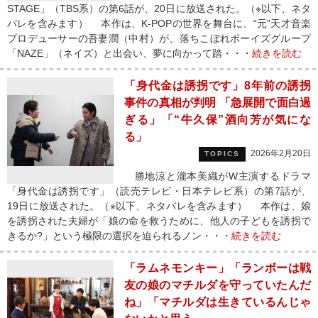
STAGE」（TBS系）の第6話が、20日に放送された。（※以下、ネタ
バレを含みます） 本作は、K-POPの世界を舞台に、“元”天才音楽
プロデューサーの吾妻潤（中村）が、落ちこぼれボーイズグループ
「NAZE」（ネイズ）と出会い、夢に向かって踏・・・
続きを読む
「身代金は誘拐です」8年前の誘拐
事件の真相が判明 「急展開で面白過
ぎる」「“牛久保”酒向芳が気にな
る」
2026年2月20日
TOPICS
勝地涼と瀧本美織がW主演するドラマ
「身代金は誘拐です」（読売テレビ・日本テレビ系）の第7話が、
19日に放送された。（※以下、ネタバレを含みます） 本作は、娘
を誘拐された夫婦が「娘の命を救うために、他人の子どもを誘拐で
きるか?」という極限の選択を迫られるノン・・・
続きを読む
「ラムネモンキー」「ランボーは戦
友の娘のマチルダを守っていたんだ
ね」「マチルダは生きているんじゃ