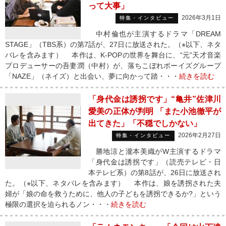
って大事」
2026年3月1日
特集・インタビュー
中村倫也が主演するドラマ「DREAM
STAGE」（TBS系）の第7話が、27日に放送された。（※以下、ネタ
バレを含みます） 本作は、K-POPの世界を舞台に、“元”天才音楽
プロデューサーの吾妻潤（中村）が、落ちこぼれボーイズグループ
「NAZE」（ネイズ）と出会い、夢に向かって踏・・・
続きを読む
「身代金は誘拐です」“亀井”佐津川
愛美の正体が判明 「また小池徹平が
出てきた」「不穏でしかない」
2026年2月27日
特集・インタビュー
勝地涼と瀧本美織がW主演するドラマ
「身代金は誘拐です」（読売テレビ・日
本テレビ系）の第8話が、26日に放送され
た。（※以下、ネタバレを含みます） 本作は、娘を誘拐された夫
婦が「娘の命を救うために、他人の子どもを誘拐できるか?」という
極限の選択を迫られるノン・・・
続きを読む