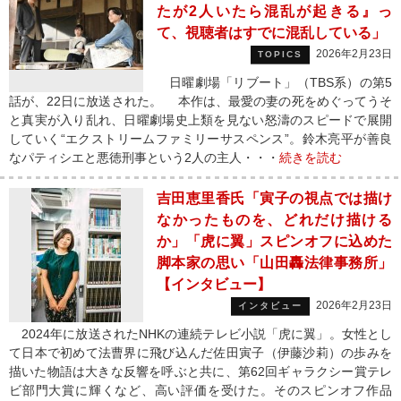
たが2人いたら混乱が起きる』っ
て、視聴者はすでに混乱している」
2026年2月23日
TOPICS
日曜劇場「リブート」（TBS系）の第5
話が、22日に放送された。 本作は、最愛の妻の死をめぐってうそ
と真実が入り乱れ、日曜劇場史上類を見ない怒濤のスピードで展開
していく“エクストリームファミリーサスペンス”。鈴木亮平が善良
なパティシエと悪徳刑事という2人の主人・・・
続きを読む
吉田恵里香氏「寅子の視点では描け
なかったものを、どれだけ描ける
か」「虎に翼」スピンオフに込めた
脚本家の思い「山田轟法律事務所」
【インタビュー】
2026年2月23日
インタビュー
2024年に放送されたNHKの連続テレビ小説「虎に翼」。女性とし
て日本で初めて法曹界に飛び込んだ佐田寅子（伊藤沙莉）の歩みを
描いた物語は大きな反響を呼ぶと共に、第62回ギャラクシー賞テレ
ビ部門大賞に輝くなど、高い評価を受けた。そのスピンオフ作品