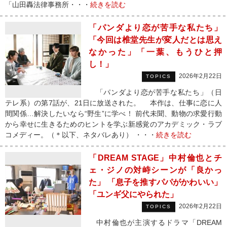
「山田轟法律事務所・・・
続きを読む
「パンダより恋が苦手な私たち」
「今回は椎堂先生が変人だとは思え
なかった」「一葉、もうひと押
し！」
2026年2月22日
TOPICS
「パンダより恋が苦手な私たち」（日
テレ系）の第7話が、21日に放送された。 本作は、仕事に恋に人
間関係…解決したいなら“野生”に学べ！ 前代未聞、動物の求愛行動
から幸せに生きるためのヒントを学ぶ新感覚のアカデミック・ラブ
コメディー。（＊以下、ネタバレあり） ・・・
続きを読む
「DREAM STAGE」中村倫也とチ
ェ・ジノの対峙シーンが「良かっ
た」 「息子を推すパパがかわいい」
「ユンギ父にやられた」
2026年2月22日
TOPICS
中村倫也が主演するドラマ「DREAM