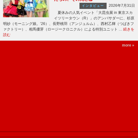
2026年7月31日
インタビュー
夏休みの人気イベント「大昆虫展 in 東京スカ
イツリータウン（R）」のアンバサダーに、杉原
明紗（モーニング娘。’26）、長野桃羽（アンジュルム）、西村乙輝（つばきフ
ァクトリー）、相馬優芽（ロージークロニクル）による特別ユニット …
続きを
読む
more »