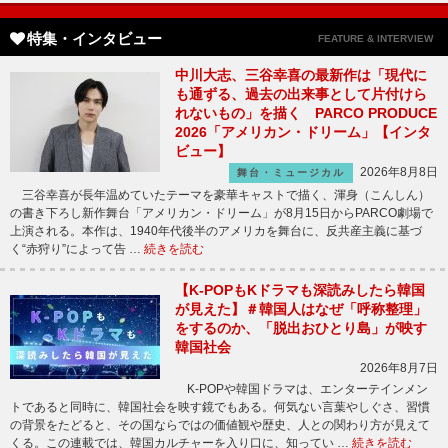
特集・インタビュー
FEATURE & INTERVIEW
中川大志、三谷幸喜の最新作は「現代に
も通ずる、過去の出来事として片付けら
れないもの」を描く PARCO PRODUCE
2026「アメリカン・ドリーム」【インタ
ビュー】
2026年8月8日
舞台・ミュージカル
三谷幸喜が長年温めていたテーマを豪華キャストで描く、渾身（こんしん）
の書き下ろし新作舞台「アメリカン・ドリーム」が8月15日からPARCO劇場で
上演される。本作は、1940年代後半のアメリカを舞台に、反共産主義に基づ
く“赤狩り”によって告 …
続きを読む
【K-POPもKドラマも深読みしたら韓国
が見えた】＃韓国人はなぜ「呼称整理」
をするのか、「脱出おひとり島」が映す
韓国社会
2026年8月7日
K-POPや韓国ドラマは、エンターテインメン
トであると同時に、韓国社会を映す鏡でもある。何気ない言葉やしぐさ、習慣
の背景をたどると、その国ならではの価値観や歴史、人との関わり方が見えて
くる。この連載では、韓国カルチャーを入り口に、知ってい …
続きを読む