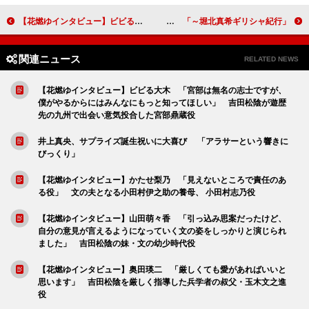
【花燃ゆインタビュー】ビビる大木 「宮部は無名の志士ですが、僕がやるからにはみんなにもっと知ってほしい」 吉田松陰が遊歴先の九州で出会い意気投合した宮部鼎蔵役
「堀北真希ギリシャ紀行～」 「ギリシャはヨーロッパの町並みとはちょっと違う」
関連ニュース
RELATED NEWS
【花燃ゆインタビュー】ビビる大木 「宮部は無名の志士ですが、
僕がやるからにはみんなにもっと知ってほしい」 吉田松陰が遊歴
先の九州で出会い意気投合した宮部鼎蔵役
井上真央、サプライズ誕生祝いに大喜び 「アラサーという響きに
びっくり」
【花燃ゆインタビュー】かたせ梨乃 「見えないところで責任のあ
る役」 文の夫となる小田村伊之助の養母、 小田村志乃役
【花燃ゆインタビュー】山田萌々香 「引っ込み思案だったけど、
自分の意見が言えるようになっていく文の姿をしっかりと演じられ
ました」 吉田松陰の妹・文の幼少時代役
【花燃ゆインタビュー】奥田瑛二 「厳しくても愛があればいいと
思います」 吉田松陰を厳しく指導した兵学者の叔父・玉木文之進
役