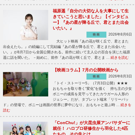
福原遥「自分の大切な人を大事にして生
きていこうと思いました」【インタビュ
ー】『あの星が降る丘で、君とまた出会
いたい。』
2026年8月6日
映画
大ヒット映画『あの花が咲く丘で、君とまた
出会えたら。』の続編にして完結編『あの星が降る丘で、君とまた出会いた
い。』が8月7日から全国公開される。前作に続いて主人公の百合を演じた福原
遥に話を聞いた。 －始めに、前作『あの花が咲く丘で、君とま …
続きを読む
【映画コラム】7月の公開映画から
2026年8月3日
映画
「トイ・ストーリー5」（7月3日公開）★★★
おもちゃを取り巻く“変化”を描く 持ち主の少女
ボニーの成長を見守ってきたカウガール人形の
ジェシー。だが、タブレット端末「リリーパッ
ド」の登場で、ボニーは画面の世界に夢中になり、おもちゃと遊ぶ時 …
続きを
読む
「ConChu!」が大昆虫展アンバサダーに
就任！ ハロプロ研修生から羽化した4匹
たちの、その先とは