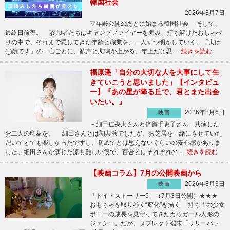
韓国社会
2026年8月7日
▽年齢公開のあとに始まる韓国社会 そして、
最終日前夜。 参加者たちはキャンプファイヤーを囲み、打ち解けたおしゃべ
りの中で、それまで隠してきた年齢と職業を、一人ずつ明かしていく。「実は
◯歳です」の一言ごとに、歓声と悲鳴が上がる。年上だと思 …
続きを読む
福原遥「自分の大切な人を大事にして生
きていこうと思いました」【インタビュ
ー】『あの星が降る丘で、君とまた出会
いたい。』
2026年8月6日
映画
－細田佳央太さんと倍賞千恵子さん。共演した
お二人の印象を。 細田さんとは初共演でしたが、お芝居を一緒にさせていた
だいてとても楽しかったですし、初めてとは思えないぐらいの安心感がありま
した。細田さんが演じた涼も難しい役で、百合とはそれぞれの …
続きを読む
【映画コラム】7月の公開映画から
2026年8月3日
映画
「トイ・ストーリー5」（7月3日公開）★★★
おもちゃを取り巻く“変化”を描く 持ち主の少女
ボニーの成長を見守ってきたカウガール人形の
ジェシー。だが、タブレット端末「リリーパッ