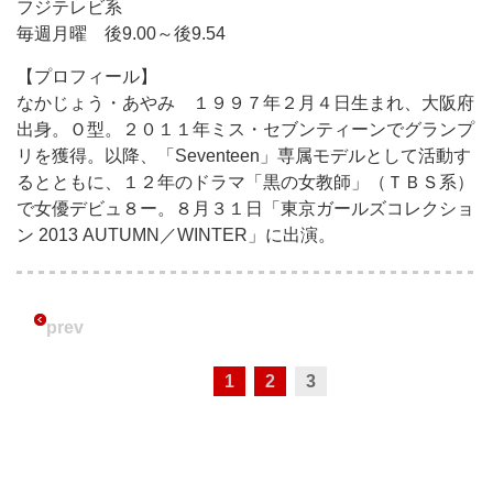
フジテレビ系
毎週月曜 後9.00～後9.54
【プロフィール】
なかじょう・あやみ １９９７年２月４日生まれ、大阪府
出身。Ｏ型。２０１１年ミス・セブンティーンでグランプ
リを獲得。以降、「Seventeen」専属モデルとして活動す
るとともに、１２年のドラマ「黒の女教師」（ＴＢＳ系）
で女優デビュ８ー。８月３１日「東京ガールズコレクショ
ン 2013 AUTUMN／WINTER」に出演。
prev
1
2
3