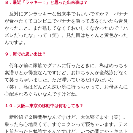
８．最近「ラッキー！」と思った出来事は？
反対にアンラッキーな出来事でもいいですか？ バナナ
が食べたくてコンビニでバナナを買って皮をむいたら青臭
かったこと。まだ熟してなくておいしくなかったので「ハ
ズレだったな」って（笑）。見た目はちゃんと黄色かった
んですよ。
９．海での思い出は？
何年か前に家族でグアムに行ったときに、私はめっちゃ
素潜りとか得意なんですけど、お姉ちゃんが全然泳げなく
て笑っちゃいました。ただ浮いているだけみたいな
（笑）。私はどんどん深い所に行っちゃって、お母さんに
心配されるぐらいなんですけどね。
１０．大阪―東京の移動中は何をしてる？
新幹線で２時間半なんですけど、大体寝てます（笑）。
乗ったら心地良くて、すぐコクンって寝ちゃいます。テス
ト前だったら勉強するんですけど、いつの間にかテキスト