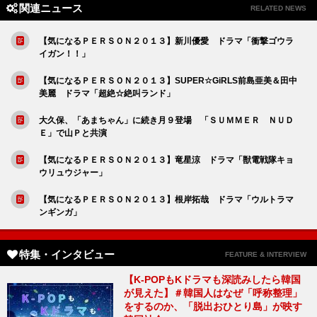
関連ニュース
RELATED NEWS
【気になるＰＥＲＳＯＮ２０１３】新川優愛 ドラマ「衝撃ゴウラ
イガン！！」
【気になるＰＥＲＳＯＮ２０１３】SUPER☆GiRLS前島亜美＆田中
美麗 ドラマ「超絶☆絶叫ランド」
大久保、「あまちゃん」に続き月９登場 「ＳＵＭＭＥＲ ＮＵＤ
Ｅ」で山Ｐと共演
【気になるＰＥＲＳＯＮ２０１３】竜星涼 ドラマ「獣電戦隊キョ
ウリュウジャー」
【気になるＰＥＲＳＯＮ２０１３】根岸拓哉 ドラマ「ウルトラマ
ンギンガ」
特集・インタビュー
FEATURE & INTERVIEW
【K-POPもKドラマも深読みしたら韓国
が見えた】＃韓国人はなぜ「呼称整理」
をするのか、「脱出おひとり島」が映す