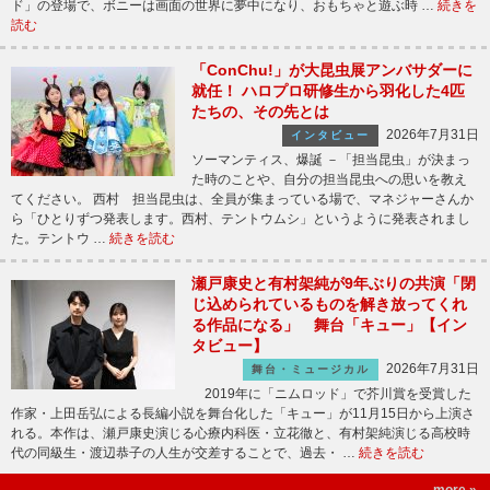
ド」の登場で、ボニーは画面の世界に夢中になり、おもちゃと遊ぶ時 …
続きを
読む
「ConChu!」が大昆虫展アンバサダーに
就任！ ハロプロ研修生から羽化した4匹
たちの、その先とは
2026年7月31日
インタビュー
ソーマンティス、爆誕 －「担当昆虫」が決まっ
た時のことや、自分の担当昆虫への思いを教え
てください。 西村 担当昆虫は、全員が集まっている場で、マネジャーさんか
ら「ひとりずつ発表します。西村、テントウムシ」というように発表されまし
た。テントウ …
続きを読む
瀬戸康史と有村架純が9年ぶりの共演「閉
じ込められているものを解き放ってくれ
る作品になる」 舞台「キュー」【イン
タビュー】
2026年7月31日
舞台・ミュージカル
2019年に「ニムロッド」で芥川賞を受賞した
作家・上田岳弘による長編小説を舞台化した「キュー」が11月15日から上演さ
れる。本作は、瀬戸康史演じる心療内科医・立花徹と、有村架純演じる高校時
代の同級生・渡辺恭子の人生が交差することで、過去・ …
続きを読む