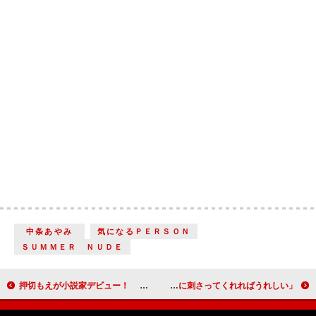
中条あやみ
気になるＰＥＲＳＯＮ
ＳＵＭＭＥＲ ＮＵＤＥ
押切もえが小説家デビュー！ 次回作にも意欲「文章は生きざまみたいなものを出せる」
映画『ユダ』でカリスマキャバクラ嬢を演じた水崎綾女 「少しでも見る人の心に刺さってくれればうれしい」