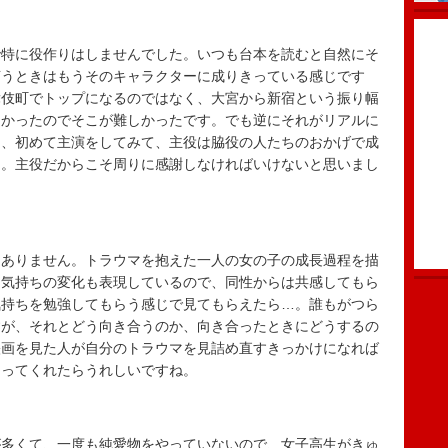
特に役作りはしませんでした。いつも台本を読むと自然にそ
言うときはもうそのキャラクターに成りきっている感じです
舞伎町でトップになるのではなく、大宮から新宿という振り幅
なかったのでそこが難しかったです。でも逆にそれがリアルに
ら、初めて主演をしてみて、主役は脇役の人たちのおかげで成
た。主役だからこそ周りに感謝しなければいけないと思いまし
ありません。トラウマを抱えた一人の女の子の成長過程を描
な気持ちの変化も表現しているので、同性からは共感してもら
気持ちを勉強してもらう感じで見てもらえたら…。誰もがつら
すが、それとどう向き合うのか、向き合ったときにどうするの
映画を見た人が自分のトラウマを見詰め直すきっかけになれば
さってくれたらうれしいですね。
多くて、一度も純愛物をやっていないので、女子高生がきゅ