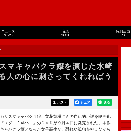
ニュース
音楽
特別企画
NEWS
MUSIC
PR
ー
スマキャバクラ嬢を演じた水崎
る人の心に刺さってくれればう
ポスト
シェア
送る
カリスマキャバクラ嬢、立花胡桃さんの自伝的小説を映画化
『ユダ －Judas－』のＤＶＤが９月４日に発売された。本作
キャバクラ嬢となった女子高生が、恐れや孤独を抱えながら