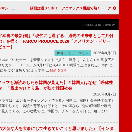
ジェクション）」
足立梨花、アニメの録画は週３５本！ アニマックス番組で熱くトーク
FEATURE & INTERVIEW
谷幸喜の最新作は「現代にも通ずる、過去の出来事として片付
」を描く PARCO PRODUCE 2026「アメリカン・ドリー
ビュー】
2026年8月8日
舞台・ミュージカル
温めていたテーマを豪華キャストで描く、渾身（こんしん）の書き下ろ
リカン・ドリーム」が8月15日からPARCO劇場で上演される。本作は、
に基づく“赤狩り”によって告 …
続きを読む
もKドラマも深読みしたら韓国が見えた】＃韓国人はなぜ「呼称整
か、「脱出おひとり島」が映す韓国社会
2026年8月7日
国ドラマは、エンターテインメントであると同時に、韓国社会を映す鏡でも
言葉やしぐさ、習慣の背景をたどると、その国ならではの価値観や歴史、
が見えてくる。この連載では、韓国カルチャーを入り口に、知ってい …
の大切な人を大事にして生きていこうと思いました」【インタ