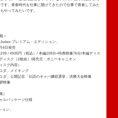
いです。青春時代を仕事に懸けてきたので仕事で青春してみた
かもやってみたいです。
情報＞
-Judas-プレミアム・エディション」
9月4日発売
52239 / 4935円（税込）/ 本編109分+特典映像76分/本編ディス
ディスク（2枚組）/発売元：ポニーキャニオン
ィスク内容）
ユダ」メイキング
ユダ」公開記念「伝説のキャバ嬢総選挙」決勝大会映像
拶映像
典）
ャルパッケージ仕様
ィション」