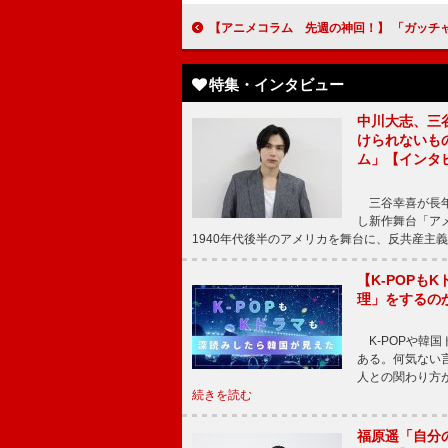
【アニメコラム 先週の神回！】 「ガッチャマン クラウズ」＃７「Abjection（アブ
特集・インタビュー
中川大志、三
けられないもの
ム」【インタ
三谷幸喜が長年
し新作舞台「アメ
1940年代後半のアメリカを舞台に、反共産主義
【K-POP
理」をするの
K-POPや韓
ある。何気ない
人との関わり方
続きを読む
福原遥「自分