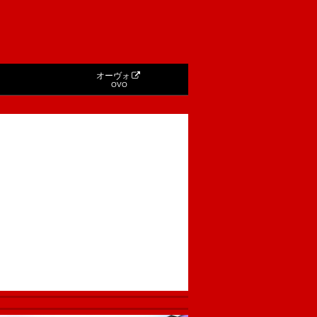
オーヴォ
OVO