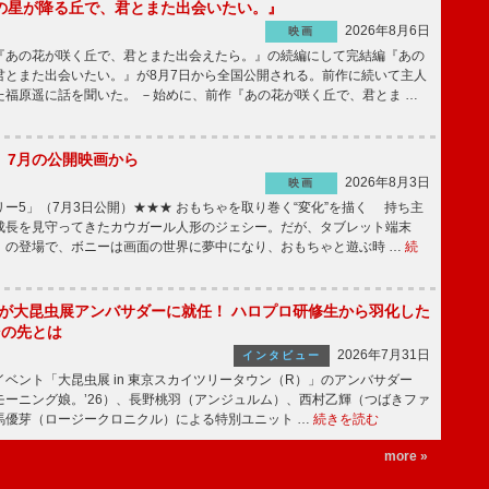
の星が降る丘で、君とまた出会いたい。』
2026年8月6日
映画
あの花が咲く丘で、君とまた出会えたら。』の続編にして完結編『あの
君とまた出会いたい。』が8月7日から全国公開される。前作に続いて主人
た福原遥に話を聞いた。 －始めに、前作『あの花が咲く丘で、君とま …
】7月の公開映画から
2026年8月3日
映画
ー5」（7月3日公開）★★★ おもちゃを取り巻く“変化”を描く 持ち主
成長を見守ってきたカウガール人形のジェシー。だが、タブレット端末
」の登場で、ボニーは画面の世界に夢中になり、おもちゃと遊ぶ時 …
続
!」が大昆虫展アンバサダーに就任！ ハロプロ研修生から羽化した
その先とは
2026年7月31日
インタビュー
ベント「大昆虫展 in 東京スカイツリータウン（R）」のアンバサダー
モーニング娘。’26）、長野桃羽（アンジュルム）、西村乙輝（つばきファ
馬優芽（ロージークロニクル）による特別ユニット …
続きを読む
more »