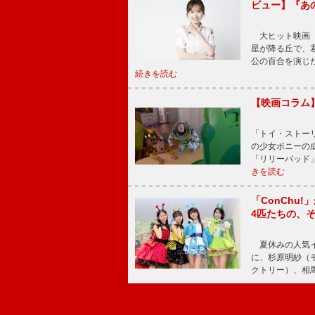
ビュー】『あ
大ヒット映画『
星が降る丘で、
公の百合を演じ
続きを読む
【映画コラム
「トイ・ストーリ
の少女ボニーの
「リリーパッド
きを読む
「ConChu
4匹たちの、
夏休みの人気イ
に、杉原明紗（
クトリー）、相