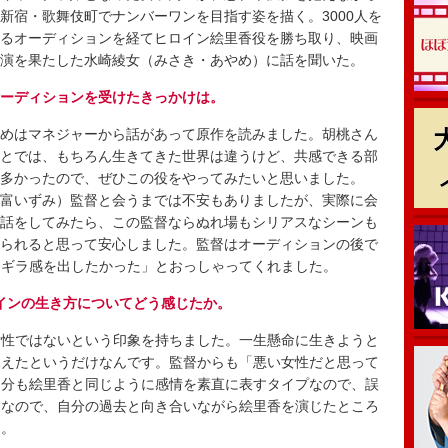
新宿・歌舞伎町でナンバーワンを目指す姿を描く。3000人を
るオーディションを経てヒロイン絵里香役を勝ち取り、映画
演を果たした水崎綾女（みさき・あやめ）に話を聞いた。
ーディションを受けたきっかけは。
めはマネジャーから話があって原作を読みました。胡桃さん
とでは、もちろん生きてきた世界は違うけど、共感できる部
多かったので、ぜひこの役をやってみたいと思いました。
富いずみ）監督と会うまでは不安もありましたが、実際に会
話をしてみたら、この監督ならぬれ場もシリアスなシーンも
られると思って安心しました。監督はオーディションの後で
ラギラ感を出したかった」とおっしゃってくれました。
インの生き方についてどう感じたか。
性ではないという印象を持ちました。一生懸命に生きようと
見えたというだけなんです。監督からも「悪い女性だと思って
自分も絵里香と同じように感情を素直に表すタイプなので、誤
。なので、自分の過去と向き合いながら絵里香を演じたところ
た。