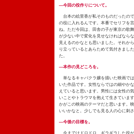
―今回の役作りについて。
台本の絵里香が私そのものだったので
の役に入れるんです。本番でセリフを
ね。ただ今回は、田舎の子が東京の歌
が少ない中で変化を見せなければなら
見えるのかなとも思いました。それか
り立っているとあらためて気付きまし
た。
―本作の見どころを。
単なるキャバクラ嬢を描いた映画では
いた作品です。女性ならではの細やか
えていると思います。男性には女性の
いことやトラウマを抱えて生きていま
かがこの映画のテーマだと思います。
いいかなと。少しでも見る人の心に刺
―今後の目標を。
今まではドロドロ、ギラギラした役が