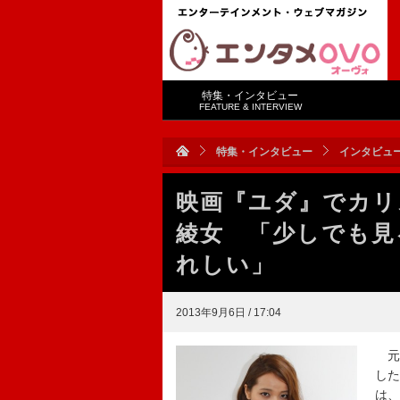
特集・インタビュー
FEATURE & INTERVIEW
特集・インタビュー
インタビュ
映画『ユダ』でカリ
綾女 「少しでも見
れしい」
2013年9月6日 / 17:04
元
した
は、