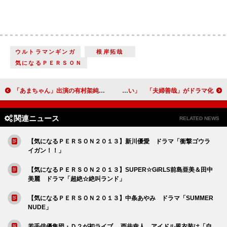
ウルトラマンギンガ
根岸拓哉
気になるＰＥＲＳＯＮ
「あまちゃん」出演の有村架純が心境を語る 「小泉さんの足を引っ張っちゃいけない」
尾野真千子、「未來くんに『私を好きか？』って聞きたい」 「夫婦善哉」がドラマ化
関連ニュース
RELATED NEWS
【気になるＰＥＲＳＯＮ２０１３】新川優愛 ドラマ「衝撃ゴウラ
イガン！！」
【気になるＰＥＲＳＯＮ２０１３】SUPER☆GiRLS前島亜美＆田中
美麗 ドラマ「超絶☆絶叫ランド」
【気になるＰＥＲＳＯＮ２０１３】中条あやみ ドラマ「SUMMER
NUDE」
若手俳優集団・Ｄ２が初ライブ 西井幸人、アイドル風衣装は「自