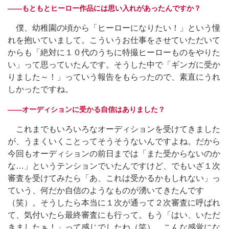
――もともとヒーロー作品には思い入れがあったんですか？
僕、幼稚園の頃から「ヒーローになりたい！」という憧
れを抱いていまして。こういうお仕事をさせていただいて
からも「絶対に１０代のうちに特撮ヒーローものをやりた
い」って思っていたんです。そうした中で「ギンガに受か
りました～！」っていう報告をもらったので、素直にうれ
しかったですね。
――オーディションに受かる自信はありました？
これまでもいろいろなオーディションを受けてきました
が、うまくいくことってそうそうないんですよね。だから
今回もオーディションの前日までは「また受からないのか
な…」というテンションでいたんですけど、でもいざ１次
審査を受けてみたら「あ、これは受かるかもしれない」っ
ていう、何だか自信のようなものが湧いてきたんです
（笑）。そうしたら本当に１次が通って２次審査に呼ばれ
て、気付いたら最終審査にも行って。もう「はい、いただ
きましたぁ！」って感じでしたね（笑）。こんな感覚にな