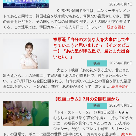
2026年8月7日
K-POPや韓国ドラマは、エンターテインメン
トであると同時に、韓国社会を映す鏡でもある。何気ない言葉やしぐさ、習慣
の背景をたどると、その国ならではの価値観や歴史、人との関わり方が見えて
くる。この連載では、韓国カルチャーを入り口に、知ってい …
続きを読む
福原遥「自分の大切な人を大事にして生
きていこうと思いました」【インタビュ
ー】『あの星が降る丘で、君とまた出会
いたい。』
2026年8月6日
映画
大ヒット映画『あの花が咲く丘で、君とまた
出会えたら。』の続編にして完結編『あの星が降る丘で、君とまた出会いた
い。』が8月7日から全国公開される。前作に続いて主人公の百合を演じた福原
遥に話を聞いた。 －始めに、前作『あの花が咲く丘で、君とま …
続きを読む
【映画コラム】7月の公開映画から
2026年8月3日
映画
「トイ・ストーリー5」（7月3日公開）★★★
おもちゃを取り巻く“変化”を描く 持ち主の少女
ボニーの成長を見守ってきたカウガール人形の
ジェシー。だが、タブレット端末「リリーパッ
ド」の登場で、ボニーは画面の世界に夢中になり、おもちゃと遊ぶ時 …
続きを