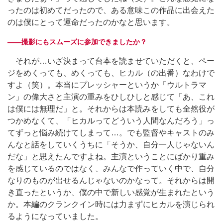
ったのは初めてだったので、ある意味この作品に出会えた
のは僕にとって運命だったのかなと思います。
――撮影にもスムーズに参加できましたか？
それが…いざ決まって台本を読ませていただくと、ペー
ジをめくっても、めくっても、ヒカル（の出番）なわけで
すよ（笑）。本当にプレッシャーというか「ウルトラマ
ン」の偉大さと主演の重みをひしひしと感じて「あ、これ
は僕には無理だ」と。それからは本読みをしても全然役が
つかめなくて、「ヒカルってどういう人間なんだろう」っ
てずっと悩み続けてしまって…。でも監督やキャストのみ
んなと話をしていくうちに「そうか、自分一人じゃないん
だな」と思えたんですよね。主演ということにばかり重み
を感じているのではなく、みんなで作っていく中で、自分
なりのものが出せるんじゃないのかなって。それからは開
き直ったというか、僕の中で新しい感覚が生まれたという
か。本編のクランクイン時には力まずにヒカルを演じられ
るようになっていました。