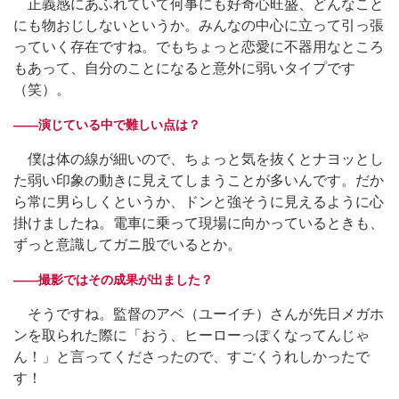
正義感にあふれていて何事にも好奇心旺盛、どんなこと
にも物おじしないというか。みんなの中心に立って引っ張
っていく存在ですね。でもちょっと恋愛に不器用なところ
もあって、自分のことになると意外に弱いタイプです
（笑）。
――演じている中で難しい点は？
僕は体の線が細いので、ちょっと気を抜くとナヨッとし
た弱い印象の動きに見えてしまうことが多いんです。だか
ら常に男らしくというか、ドンと強そうに見えるように心
掛けましたね。電車に乗って現場に向かっているときも、
ずっと意識してガニ股でいるとか。
――撮影ではその成果が出ました？
そうですね。監督のアベ（ユーイチ）さんが先日メガホ
ンを取られた際に「おう、ヒーローっぽくなってんじゃ
ん！」と言ってくださったので、すごくうれしかったで
す！