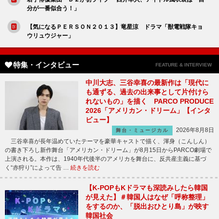
分が一番似合う！」
【気になるＰＥＲＳＯＮ２０１３】竜星涼 ドラマ「獣電戦隊キョ
ウリュウジャー」
特集・インタビュー
FEATURE & INTERVIEW
中川大志、三谷幸喜の最新作は「現代に
も通ずる、過去の出来事として片付けら
れないもの」を描く PARCO PRODUCE
2026「アメリカン・ドリーム」【インタ
ビュー】
2026年8月8日
舞台・ミュージカル
三谷幸喜が長年温めていたテーマを豪華キャストで描く、渾身（こんしん）
の書き下ろし新作舞台「アメリカン・ドリーム」が8月15日からPARCO劇場で
上演される。本作は、1940年代後半のアメリカを舞台に、反共産主義に基づ
く“赤狩り”によって告 …
続きを読む
【K-POPもKドラマも深読みしたら韓国
が見えた】＃韓国人はなぜ「呼称整理」
をするのか、「脱出おひとり島」が映す
韓国社会