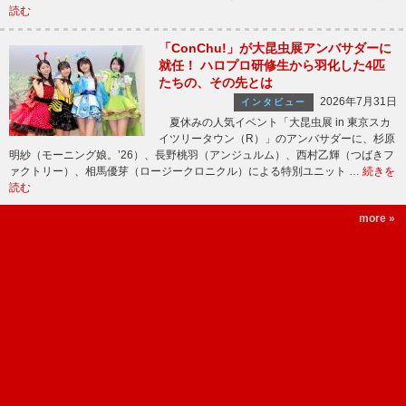
読む
「ConChu!」が大昆虫展アンバサダーに
就任！ ハロプロ研修生から羽化した4匹
たちの、その先とは
2026年7月31日
インタビュー
夏休みの人気イベント「大昆虫展 in 東京スカ
イツリータウン（R）」のアンバサダーに、杉原
明紗（モーニング娘。’26）、長野桃羽（アンジュルム）、西村乙輝（つばきフ
ァクトリー）、相馬優芽（ロージークロニクル）による特別ユニット …
続きを
読む
more »