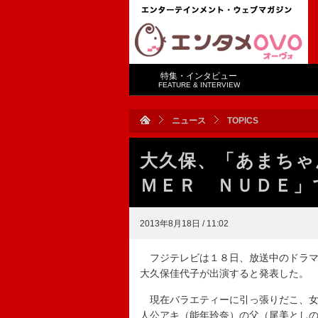
特集・インタビュー
FEATURE & INTERVIEW
ニュース
TOPICS
大久保、「あまちゃ
ＭＥＲ ＮＵＤＥ」
2013年8月18日 / 11:02
フジテレビは１８日、放送中のドラマ
大久保佳代子が出演すると発表した。
現在バラエティーに引っ張りだこ、女
人公アキ（能年玲奈）の父（尾美とし