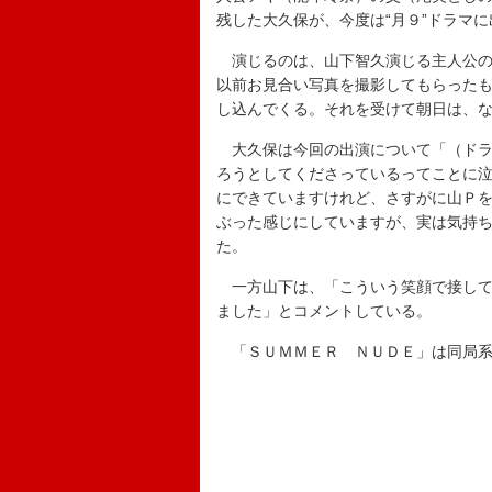
残した大久保が、今度は“月９”ドラマ
演じるのは、山下智久演じる主人公の
以前お見合い写真を撮影してもらった
し込んでくる。それを受けて朝日は、
大久保は今回の出演について「（ドラ
ろうとしてくださっているってことに
にできていますけれど、さすがに山Ｐ
ぶった感じにしていますが、実は気持
た。
一方山下は、「こういう笑顔で接して
ました」とコメントしている。
「ＳＵＭＭＥＲ ＮＵＤＥ」は同局系