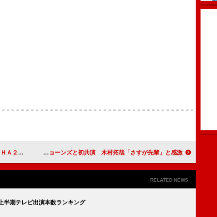
らラブコール
ＳＭＡＰ、宇宙人ジョーンズと初共演 木村拓哉「さすが先輩」と感激
RELATED NEWS
上半期テレビ出演本数ランキング