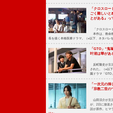
「クロスロー
ごく難しいと
とがある』っ
「クロスロード
本作は、救命救
長を描く本格医療ドラマ。（※以下、ネタバレ
「GTO」“
叶渚は華があ
反町隆史が主演
された。（※以
園ドラマ「GTO
「一次元の挿
「宗教二世の
山田涼介が主演
が、2日に放送
説が原作。ヒマラ