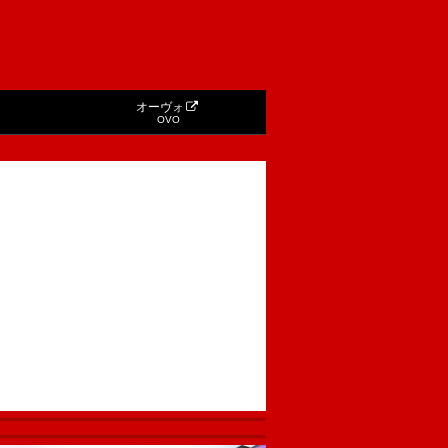
オーヴォ
OVO