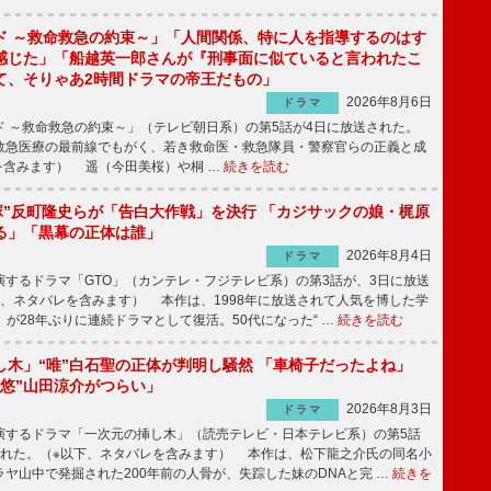
ド ～救命救急の約束～」「人間関係、特に人を指導するのはす
感じた」「船越英一郎さんが『刑事面に似ていると言われたこ
て、そりゃあ2時間ドラマの帝王だもの」
2026年8月6日
ドラマ
 ～救命救急の約束～」（テレビ朝日系）の第5話が4日に放送された。
急医療の最前線でもがく、若き救命医・救急隊員・警察官らの正義と成
を含みます） 遥（今田美桜）や桐 …
続きを読む
鬼塚”反町隆史らが「告白大作戦」を決行 「カジサックの娘・梶原
る」「黒幕の正体は誰」
2026年8月4日
ドラマ
するドラマ「GTO」（カンテレ・フジテレビ系）の第3話が、3日に放送
下、ネタバレを含みます） 本作は、1998年に放送されて人気を博した学
」が28年ぶりに連続ドラマとして復活。50代になった“ …
続きを読む
し木」“唯”白石聖の正体が判明し騒然 「車椅子だったよね」
“悠”山田涼介がつらい」
2026年8月3日
ドラマ
するドラマ「一次元の挿し木」（読売テレビ・日本テレビ系）の第5話
された。（※以下、ネタバレを含みます） 本作は、松下龍之介氏の同名小
ヤ山中で発掘された200年前の人骨が、失踪した妹のDNAと完 …
続きを