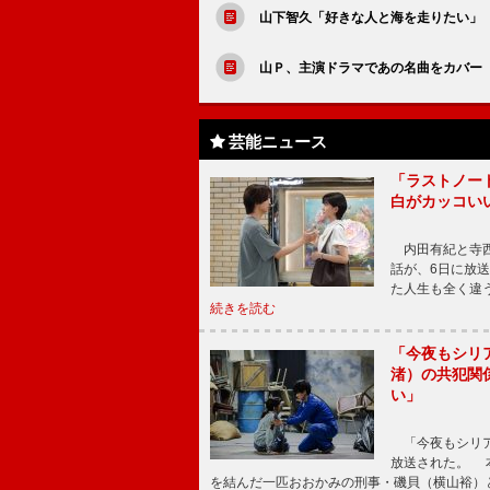
山下智久「好きな人と海を走りたい」
山Ｐ、主演ドラマであの名曲をカバー
芸能ニュース
「ラストノー
白がカッコい
内田有紀と寺西
話が、6日に放
た人生も全く違
続きを読む
「今夜もシリ
渚）の共犯関
い」
「今夜もシリア
放送された。 
を結んだ一匹おおかみの刑事・磯貝（横山裕）