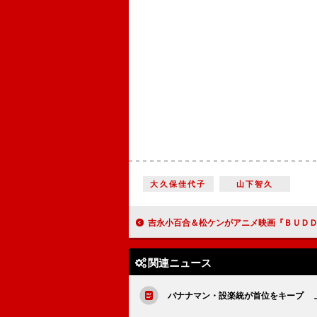
大久保佳代子
山下智久
吉永小百合＆松ケンがアニメ映画『ＢＵＤＤＨＡ２』で初共演 松ケン自
関連ニュース
バナナマン・設楽統が首位をキープ 