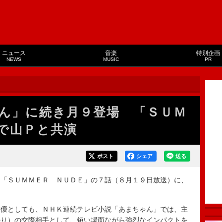
ニュース
音楽
特別企画
NEWS
MUSIC
PR
ん」に続き月９登場 「ＳＵＭ
で山Ｐと共演
ポスト
シェア
送る
「ＳＵＭＭＥＲ ＮＵＤＥ」の７話（８月１９日放送）に、
優としても、ＮＨＫ連続テレビ小説「あまちゃん」では、主
のり）の交際相手として、短い場面ながら強烈なインパクトを