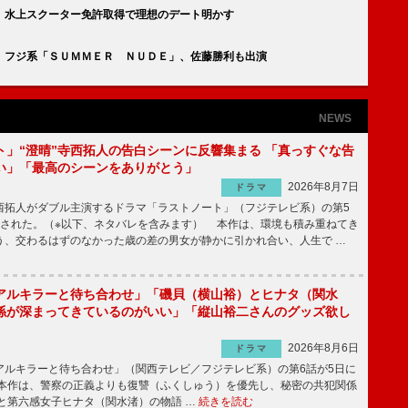
 水上スクーター免許取得で理想のデート明かす
 フジ系「ＳＵＭＭＥＲ ＮＵＤＥ」、佐藤勝利も出演
NEWS
ト」“澄晴”寺西拓人の告白シーンに反響集まる 「真っすぐな告
い」「最高のシーンをありがとう」
2026年8月7日
ドラマ
拓人がダブル主演するドラマ「ラストノート」（フジテレビ系）の第5
送された。（※以下、ネタバレを含みます） 本作は、環境も積み重ねてき
う、交わるはずのなかった歳の差の男女が静かに引かれ合い、人生で …
アルキラーと待ち合わせ」「磯貝（横山裕）とヒナタ（関水
係が深まってきているのがいい」「縦山裕二さんのグッズ欲し
2026年8月6日
ドラマ
ルキラーと待ち合わせ」（関西テレビ／フジテレビ系）の第6話が5日に
本作は、警察の正義よりも復讐（ふくしゅう）を優先し、秘密の共犯関係
と第六感女子ヒナタ（関水渚）の物語 …
続きを読む