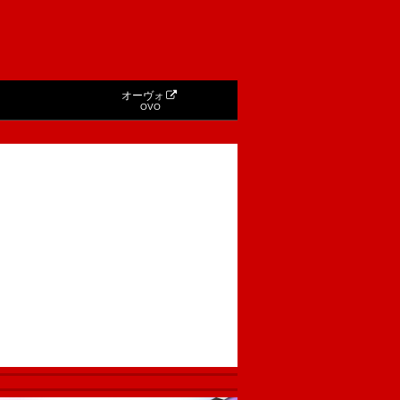
オーヴォ
OVO