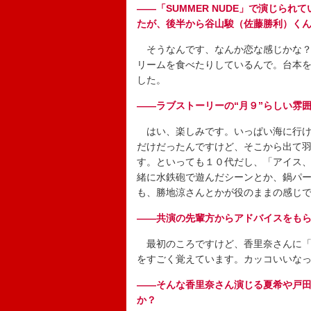
――「SUMMER NUDE」で演じら
たが、後半から谷山駿（佐藤勝利）く
そうなんです、なんか恋な感じかな？
リームを食べたりしているんで。台本を
した。
――ラブストーリーの“月９”らしい雰
はい、楽しみです。いっぱい海に行け
だけだったんですけど、そこから出て
す。といっても１０代だし、「アイス
緒に水鉄砲で遊んだシーンとか、鍋パ
も、勝地涼さんとかが役のままの感じ
――共演の先輩方からアドバイスをも
最初のころですけど、香里奈さんに「
をすごく覚えています。カッコいいな
――そんな香里奈さん演じる夏希や戸
か？