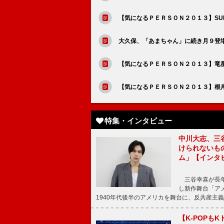
【気になるＰＥＲＳＯＮ２０１３】SU
大久保、「あまちゃん」に続き月９登
【気になるＰＥＲＳＯＮ２０１３】竜
【気になるＰＥＲＳＯＮ２０１３】根
特集・インタビュー
中川大志、三
けられないもの
ム」【インタ
三谷幸喜が長年
し新作舞台「アメ
1940年代後半のアメリカを舞台に、反共産主義
【K-POP