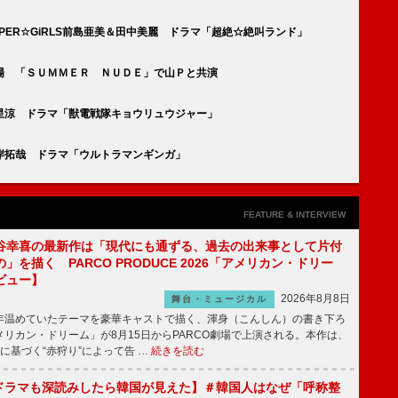
PER☆GiRLS前島亜美＆田中美麗 ドラマ「超絶☆絶叫ランド」
場 「ＳＵＭＭＥＲ ＮＵＤＥ」で山Ｐと共演
星涼 ドラマ「獣電戦隊キョウリュウジャー」
岸拓哉 ドラマ「ウルトラマンギンガ」
FEATURE & INTERVIEW
谷幸喜の最新作は「現代にも通ずる、過去の出来事として片付
」を描く PARCO PRODUCE 2026「アメリカン・ドリー
ビュー】
2026年8月8日
舞台・ミュージカル
温めていたテーマを豪華キャストで描く、渾身（こんしん）の書き下ろ
リカン・ドリーム」が8月15日からPARCO劇場で上演される。本作は、
に基づく“赤狩り”によって告 …
続きを読む
もKドラマも深読みしたら韓国が見えた】＃韓国人はなぜ「呼称整