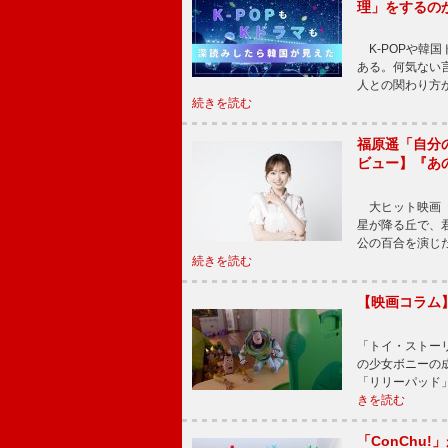
理」をするの
K-POPや韓
ある。何気ない
人との関わり方
続きを読む
福原遥「自分
ビュー】『あ
大ヒット映画『
星が降る丘で、
公の百合を演じ
続きを読む
【映画コラム
「トイ・ストーリ
の少女ボニーの
「リリーパッド
きを読む
「ConChu