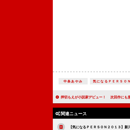
中条あやみ
気になるＰＥＲＳＯ
押切もえが小説家デビュー！ 次回作にも意欲「文章は生きざまみたいなも
関連ニュース
【気になるＰＥＲＳＯＮ２０１３】新