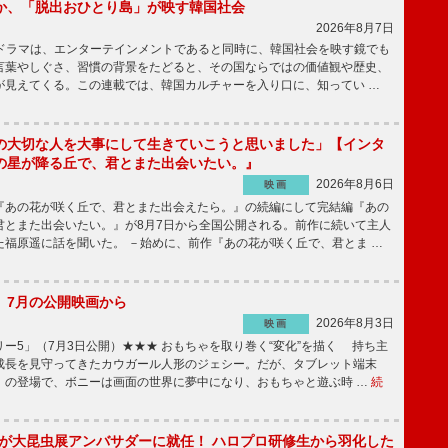
か、「脱出おひとり島」が映す韓国社会
2026年8月7日
国ドラマは、エンターテインメントであると同時に、韓国社会を映す鏡でも
言葉やしぐさ、習慣の背景をたどると、その国ならではの価値観や歴史、
が見えてくる。この連載では、韓国カルチャーを入り口に、知ってい …
の大切な人を大事にして生きていこうと思いました」【インタ
の星が降る丘で、君とまた出会いたい。』
2026年8月6日
映画
あの花が咲く丘で、君とまた出会えたら。』の続編にして完結編『あの
君とまた出会いたい。』が8月7日から全国公開される。前作に続いて主人
た福原遥に話を聞いた。 －始めに、前作『あの花が咲く丘で、君とま …
】7月の公開映画から
2026年8月3日
映画
ー5」（7月3日公開）★★★ おもちゃを取り巻く“変化”を描く 持ち主
成長を見守ってきたカウガール人形のジェシー。だが、タブレット端末
」の登場で、ボニーは画面の世界に夢中になり、おもちゃと遊ぶ時 …
続
!」が大昆虫展アンバサダーに就任！ ハロプロ研修生から羽化した