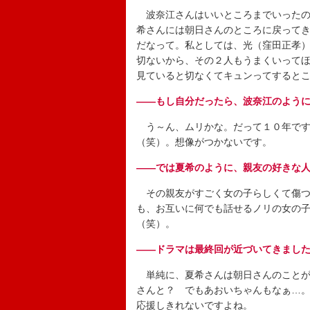
波奈江さんはいいところまでいったの
希さんには朝日さんのところに戻って
だなって。私としては、光（窪田正孝
切ないから、その２人もうまくいって
見ていると切なくてキュンってすると
――もし自分だったら、波奈江のよう
う～ん、ムリかな。だって１０年です
（笑）。想像がつかないです。
――では夏希のように、親友の好きな
その親友がすごく女の子らしくて傷つ
も、お互いに何でも話せるノリの女の
（笑）。
――ドラマは最終回が近づいてきまし
単純に、夏希さんは朝日さんのことが
さんと？ でもあおいちゃんもなぁ…
応援しきれないですよね。