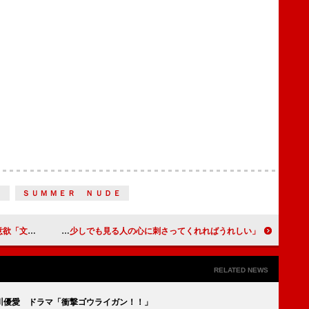
Ｎ
ＳＵＭＭＥＲ ＮＵＤＥ
のを出せる」
映画『ユダ』でカリスマキャバクラ嬢を演じた水崎綾女 「少しでも見る人の心に刺さってくれればうれしい」
RELATED NEWS
川優愛 ドラマ「衝撃ゴウライガン！！」