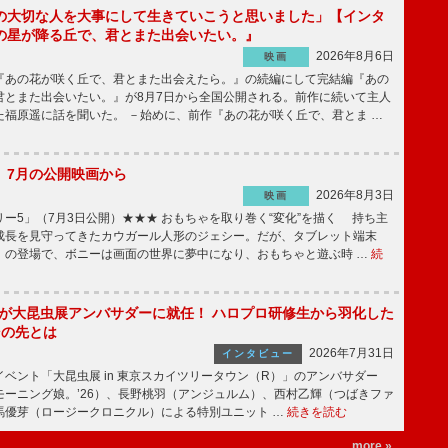
の大切な人を大事にして生きていこうと思いました」【インタ
の星が降る丘で、君とまた出会いたい。』
2026年8月6日
映画
あの花が咲く丘で、君とまた出会えたら。』の続編にして完結編『あの
君とまた出会いたい。』が8月7日から全国公開される。前作に続いて主人
た福原遥に話を聞いた。 －始めに、前作『あの花が咲く丘で、君とま …
】7月の公開映画から
2026年8月3日
映画
ー5」（7月3日公開）★★★ おもちゃを取り巻く“変化”を描く 持ち主
成長を見守ってきたカウガール人形のジェシー。だが、タブレット端末
」の登場で、ボニーは画面の世界に夢中になり、おもちゃと遊ぶ時 …
続
!」が大昆虫展アンバサダーに就任！ ハロプロ研修生から羽化した
その先とは
2026年7月31日
インタビュー
ベント「大昆虫展 in 東京スカイツリータウン（R）」のアンバサダー
モーニング娘。’26）、長野桃羽（アンジュルム）、西村乙輝（つばきファ
馬優芽（ロージークロニクル）による特別ユニット …
続きを読む
more »