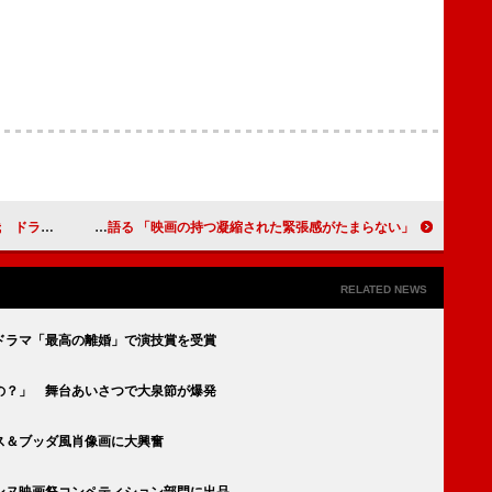
ンギンガ」
マシュー・フォックス、主演映画『終戦のエンペラー』を語る 「映画の持つ凝縮された緊張感がたまらない」
RELATED NEWS
ドラマ「最高の離婚」で演技賞を受賞
の？」 舞台あいさつで大泉節が爆発
ス＆ブッダ風肖像画に大興奮
ンヌ映画祭コンペティション部門に出品