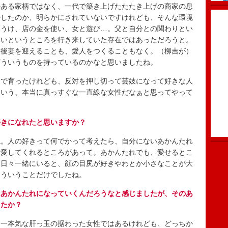
ある家柄ではなく、一代で築き上げたたたき上げの商家の息
婚したのか、明らかにされていないですけれども、そんな環境
ほうけ、店の金を使い、女と遊び…。父と自分との関わりとい
たいというところを行き来していた存在ではあっただろうと。
は後妻を迎えることも、愛人をつくることもなく。（柳吉が）
どういうものを持っているのかなと思いましたね。
で育ったけれども、反対を押し切って芸妓になって好きな人
という、本当に真っすぐな一直線な女性だなぁと思ってやって
好きになれたと思いますか？
。人の好きって何でかって考えたら、自分にないあかんたれ
を愛してくれるところがあって。あかんたれでも、愛せるとこ
。日々一緒にいると、顔の目尻が好きやわとか小さなことが大
そういうことだけでしたね。
はあかんたれになっていくんだろうなと感じましたが、そのあ
したか？
一本気な肝っ玉の据わった女性ではあるけれども、どっちか