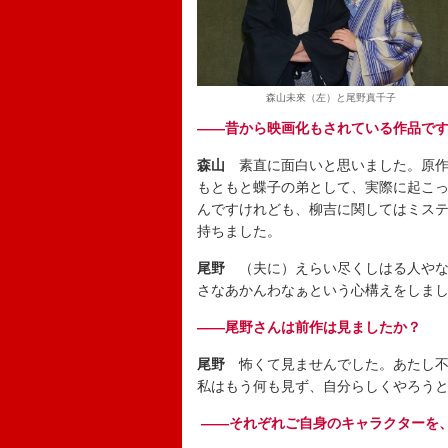
森山未來（左）と尾野真千子
――昔から映画化もされている作品で
森山
素直に面白いと思いました。原作
もともと蝶子の弟として、実際に起こ
んですけれども、柳吉に関してはミス
持ちました。
尾野
（夫に）えらい尽くしはる人やな
さなあかんわなぁという心構えをしま
――尾野さんは前作は見ましたか？
尾野
怖くて見ませんでした。あたし不
私はもう何も見ず、自分らしくやろう
――それぞれご自身のキャラクターを