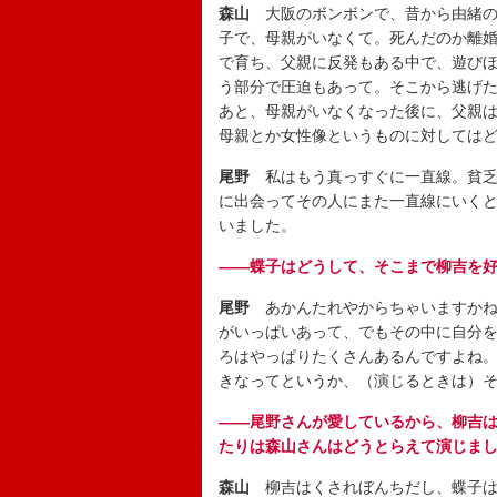
森山
大阪のボンボンで、昔から由緒の
子で、母親がいなくて。死んだのか離
で育ち、父親に反発もある中で、遊び
う部分で圧迫もあって。そこから逃げ
あと、母親がいなくなった後に、父親
母親とか女性像というものに対しては
尾野
私はもう真っすぐに一直線。貧乏
に出会ってその人にまた一直線にいく
いました。
――蝶子はどうして、そこまで柳吉を
尾野
あかんたれやからちゃいますかね
がいっぱいあって、でもその中に自分
ろはやっぱりたくさんあるんですよね
きなってというか、（演じるときは）
――尾野さんが愛しているから、柳吉
たりは森山さんはどうとらえて演じま
森山
柳吉はくされぼんちだし、蝶子は