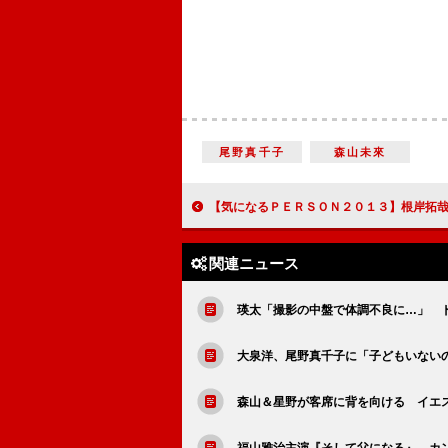
尾野真千子
森山未來
【気になるＰＥＲＳＯＮ２０１３】根岸拓哉 ドラマ「ウルトラマ
関連ニュース
瑛太「撮影の中盤で体調不良に…」 
大泉洋、尾野真千子に「子どもいない
森山＆星野が客席に背を向ける イエ
福山雅治主演『そして父になる』 カ