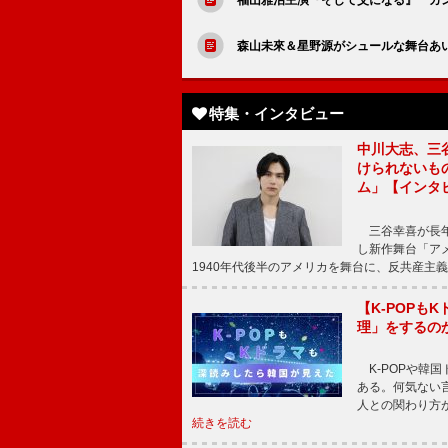
森山未來＆星野源がシュールな舞台あ
特集・インタビュー
中川大志、三
けられないもの
ム」【インタ
三谷幸喜が長年
し新作舞台「アメ
1940年代後半のアメリカを舞台に、反共産主義
【K-POP
理」をするの
K-POPや韓
ある。何気ない
人との関わり方
続きを読む