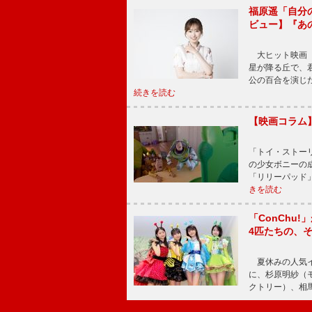
福原遥「自分
ビュー】『あ
大ヒット映画『
星が降る丘で、
公の百合を演じ
続きを読む
【映画コラム
「トイ・ストーリ
の少女ボニーの
「リリーパッド
きを読む
「ConChu
4匹たちの、
夏休みの人気イ
に、杉原明紗（
クトリー）、相