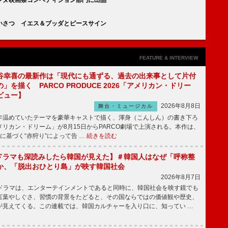
いさつ イエス＆ブッダとピースサイン
FEATURE & INTERVIEW
谷幸喜の最新作は「現代にも通ずる、過去の出来事として片付
」を描く PARCO PRODUCE 2026「アメリカン・ドリー
ビュー】
2026年8月8日
舞台・ミュージカル
温めていたテーマを豪華キャストで描く、渾身（こんしん）の書き下ろ
リカン・ドリーム」が8月15日からPARCO劇場で上演される。本作は、
に基づく“赤狩り”によって告 …
続きを読む
もKドラマも深読みしたら韓国が見えた】＃韓国人はなぜ「呼称整
か、「脱出おひとり島」が映す韓国社会
2026年8月7日
国ドラマは、エンターテインメントであると同時に、韓国社会を映す鏡でも
言葉やしぐさ、習慣の背景をたどると、その国ならではの価値観や歴史、
が見えてくる。この連載では、韓国カルチャーを入り口に、知ってい …