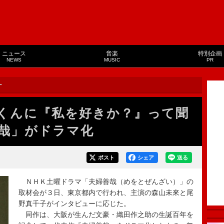
ニュース
音楽
特別企画
NEWS
MUSIC
PR
ー
くんに『私を好きか？』って聞
哉」がドラマ化
ポスト
シェア
送る
ＮＨＫ土曜ドラマ「夫婦善哉（めをとぜんざい）」の
取材会が３日、東京都内で行われ、主演の森山未來と尾
野真千子がインタビューに応じた。
同作は、大阪が生んだ文豪・織田作之助の生誕百年を