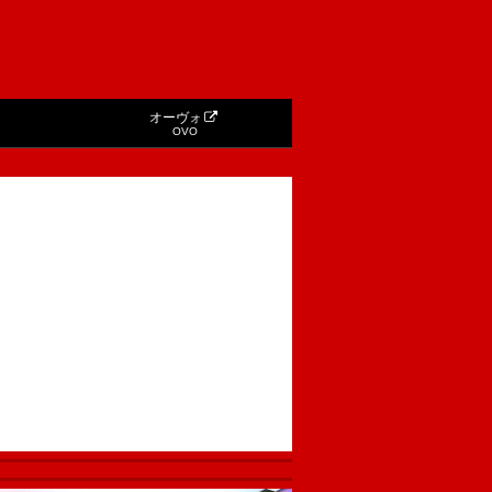
オーヴォ
OVO