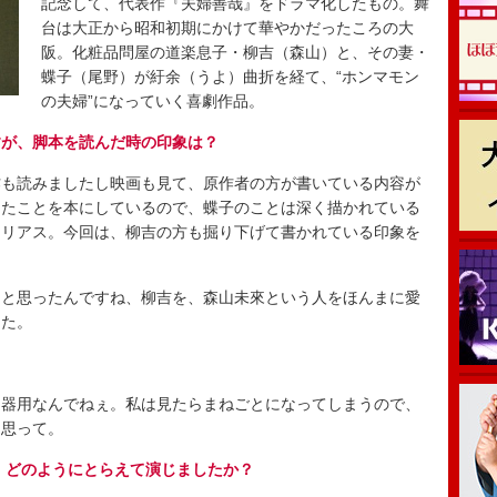
記念して、代表作『夫婦善哉』をドラマ化したもの。舞
台は大正から昭和初期にかけて華やかだったころの大
阪。化粧品問屋の道楽息子・柳吉（森山）と、その妻・
蝶子（尾野）が紆余（うよ）曲折を経て、“ホンマモン
の夫婦”になっていく喜劇作品。
すが、脚本を読んだ時の印象は？
も読みましたし映画も見て、原作者の方が書いている内容が
ったことを本にしているので、蝶子のことは深く描かれている
テリアス。今回は、柳吉の方も掘り下げて書かれている印象を
と思ったんですね、柳吉を、森山未來という人をほんまに愛
した。
器用なんでねぇ。私は見たらまねごとになってしまうので、
と思って。
、どのようにとらえて演じましたか？