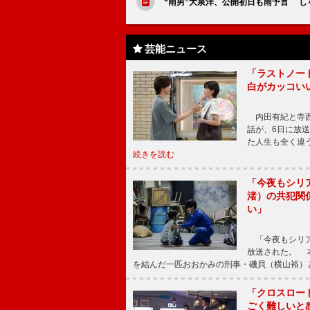
“雨男”大泉洋、公開初日も雨予言 
芸能ニュース
「ラストノー
白がカッコい
内田有紀と寺西
話が、6日に放
た人生も全く違
続きを読む
「今夜もシリ
渚）の共犯関
い」
「今夜もシリア
放送された。 
を結んだ一匹おおかみの刑事・磯貝（横山裕）
「クロスロー
ごく難しいと