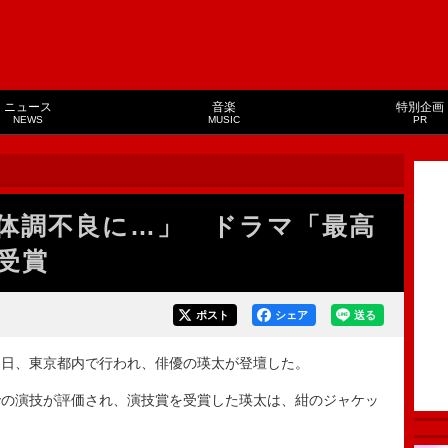
ニュース
音楽
特別企画
NEWS
MUSIC
PR
体調不良に…」 ドラマ「最高
受賞
ポスト
シェア
送る
日、東京都内で行われ、俳優の瑛太が登壇した。
の演技が評価され、演技賞を受賞した瑛太は、紺のジャケッ