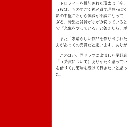
トロフィーを授与された瑛太は「今、
う役は、ものすごく神経質で理屈っぽ
影の中盤ごろから体調が不調になって
ぎる。骨盤と背骨がゆがみ切っている
で『光生をやっている』と答えたら、
また「素晴らしい作品を作り出された
力があっての受賞だと思います。あり
このほか、同ドラマに出演した尾野真
「（受賞について）ありがたく思って
を借りてお芝居を続けて行きたいと思
た。