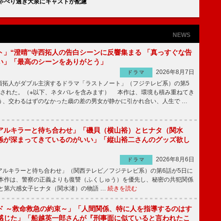
しゃべり過ぎ大泉にキャストが配慮
NEWS
ト」“澄晴”寺西拓人の告白シーンに反響集まる 「真っすぐな告
い」「最高のシーンをありがとう」
2026年8月7日
ドラマ
拓人がダブル主演するドラマ「ラストノート」（フジテレビ系）の第5
送された。（※以下、ネタバレを含みます） 本作は、環境も積み重ねてき
う、交わるはずのなかった歳の差の男女が静かに引かれ合い、人生で …
アルキラーと待ち合わせ」「磯貝（横山裕）とヒナタ（関水
係が深まってきているのがいい」「縦山裕二さんのグッズ欲し
2026年8月6日
ドラマ
ルキラーと待ち合わせ」（関西テレビ／フジテレビ系）の第6話が5日に
本作は、警察の正義よりも復讐（ふくしゅう）を優先し、秘密の共犯関係
と第六感女子ヒナタ（関水渚）の物語 …
続きを読む
ド ～救命救急の約束～」「人間関係、特に人を指導するのはす
感じた」「船越英一郎さんが『刑事面に似ていると言われたこ