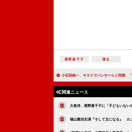
尾野真千子
瑛太
小石田純一、ＮＳＣでパンサーらと同期 「設定を無視するなら事実」と
関連ニュース
大泉洋、尾野真千子に「子どもいない
福山雅治主演『そして父になる』 カ