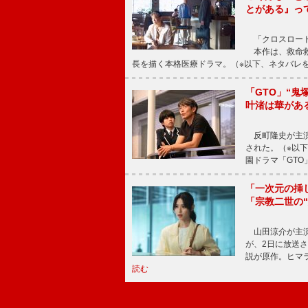
とがある』っ
「クロスロード
本作は、救命救
長を描く本格医療ドラマ。（※以下、ネタバレ
「GTO」“
叶渚は華があ
反町隆史が主演
された。（※以
園ドラマ「GTO
「一次元の挿
「宗教二世の
山田涼介が主演
が、2日に放送
説が原作。ヒマラ
読む