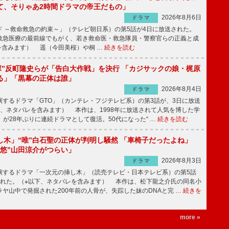
て、そりゃあ2時間ドラマの帝王だもの」
2026年8月6日
ドラマ
 ～救命救急の約束～」（テレビ朝日系）の第5話が4日に放送された。
急医療の最前線でもがく、若き救命医・救急隊員・警察官らの正義と成
を含みます） 遥（今田美桜）や桐 …
続きを読む
鬼塚”反町隆史らが「告白大作戦」を決行 「カジサックの娘・梶原
る」「黒幕の正体は誰」
2026年8月4日
ドラマ
するドラマ「GTO」（カンテレ・フジテレビ系）の第3話が、3日に放送
下、ネタバレを含みます） 本作は、1998年に放送されて人気を博した学
」が28年ぶりに連続ドラマとして復活。50代になった“ …
続きを読む
し木」“唯”白石聖の正体が判明し騒然 「車椅子だったよね」
“悠”山田涼介がつらい」
2026年8月3日
ドラマ
するドラマ「一次元の挿し木」（読売テレビ・日本テレビ系）の第5話
された。（※以下、ネタバレを含みます） 本作は、松下龍之介氏の同名小
ヤ山中で発掘された200年前の人骨が、失踪した妹のDNAと完 …
続きを
more »