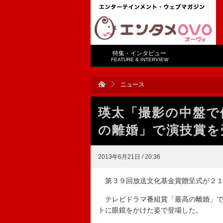
特集・インタビュー
FEATURE & INTERVIEW
ニュース
瑛太「撮影の中盤で
の離婚」で演技賞を
2013年6月21日 / 20:36
第３９回放送文化基金賞贈呈式が２１
テレビドラマ番組賞「最高の離婚」で
トに眼鏡をかけた姿で登場した。