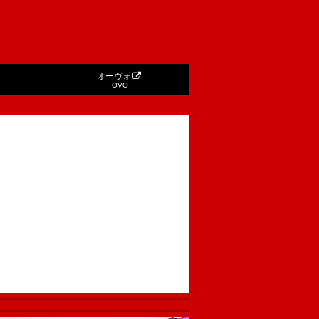
オーヴォ
OVO