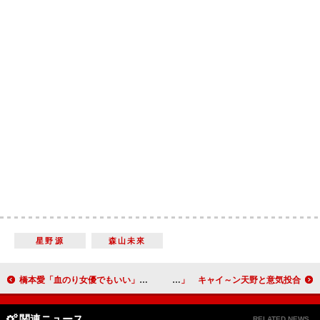
星野源
森山未來
橋本愛「血のり女優でもいい」 阿部寛は樹木希林に次回作をアピール
アーミー・ハマーが初来日「きれいで清潔な国」 キャイ～ン天野と意気投合！？
関連ニュース
RELATED NEWS