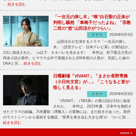
…
続きを読む
「一次元の挿し木」“唯”白石聖の正体が
判明し騒然 「車椅子だったよね」「宗教
二世の“悠”山田涼介がつらい」
2026年8月3日
ドラマ
山田涼介が主演するドラマ「一次元の挿し
木」（読売テレビ・日本テレビ系）の第5話が、
2日に放送された。（※以下、ネタバレを含みます） 本作は、松下龍之介氏の
同名小説が原作。ヒマラヤ山中で発掘された200年前の人骨が、失踪した妹の
DNAと完 …
続きを読む
日曜劇場「VIVANT」「まさか長野専務
（小日向文世）が…」「こうなると皆が
怪しく見える」
2026年8月3日
ドラマ
「VIVANT」（TBS系）の第12話が2日に放送
された。 本作は、2023年夏、日本中を熱狂さ
せたドラマの続編。乃木憂助（堺雅人）の冒険には、まだ続きがあった。前作
のラストシーンから直結する物語。“世界を巻き込む大きな渦”が、ついに別 …
続きを読む
more »