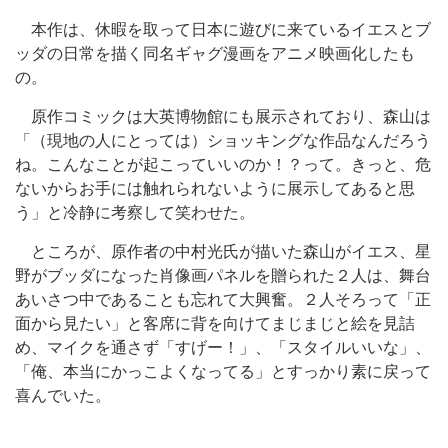
本作は、休暇を取って日本に遊びに来ているイエスとブ
ッダの日常を描く同名ギャグ漫画をアニメ映画化したも
の。
原作コミックは大英博物館にも展示されており、森山は
「（現地の人にとっては）ショッキングな作品なんだろう
ね。こんなことが起こっていいのか！？って。きっと、危
ないからお手には触れられないように展示してあると思
う」と冷静に考察して笑わせた。
ところが、原作者の中村光氏が描いた森山がイエス、星
野がブッダになった肖像画パネルを贈られた２人は、舞台
あいさつ中であることも忘れて大興奮。２人そろって「正
面から見たい」と客席に背を向けてまじまじと絵を見詰
め、マイクを通さず「すげー！」、「スタイルいいな」、
「俺、本当にかっこよくなってる」とすっかり素に戻って
喜んでいた。