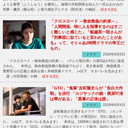
よりも復讐（ふくしゅう）を優先し、秘密の共犯関係を結んだ一匹おおかみの
刑事・磯貝（横山裕）と第六感女子ヒナタ（関水渚）の物語 …
続きを読む
「クロスロード ～救命救急の約束～」
「人間関係、特に人を指導するのはすご
く難しいと感じた」「船越英一郎さんが
『刑事面に似ていると言われたことがあ
る』って、そりゃあ2時間ドラマの帝王だ
もの」
2026年8月6日
ドラマ
「クロスロード ～救命救急の約束～」（テレビ朝日系）の第5話が4日に放送
された。 本作は、救命救急医療の最前線でもがく、若き救命医・救急隊員・
警察官らの正義と成長を描く本格医療ドラマ。（※以下、ネタバレを含みます）
遥（今田美桜）や桐 …
続きを読む
「GTO」“鬼塚”反町隆史らが「告白大作
戦」を決行 「カジサックの娘・梶原叶渚
は華がある」「黒幕の正体は誰」
2026年8月4日
ドラマ
反町隆史が主演するドラマ「GTO」（カンテ
レ・フジテレビ系）の第3話が、3日に放送され
た。（※以下、ネタバレを含みます） 本作は、1998年に放送されて人気を博
した学園ドラマ「GTO」が28年ぶりに連続ドラマとして復活。50代になった“