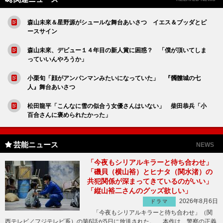
森山未來＆星野源がシュールな舞台あいさつ イエス＆ブッダとピ
ースサイン
森山未來、デビュー１４年目の新人賞に困惑？ 「僕が頂いてしま
っていいんやろうか」
小栗旬「顔がアンパンマンみたいになっていた」 『髑髏城の七
人』舞台あいさつ
松田龍平「こんなに雪の似合う女優さんはいない」 柴田恭兵「小
百合さんに褒められたかった」
芸能ニュース
NEWS
「今夜もシリアルキラーと待ち合わせ」
「磯貝（横山裕）とヒナタ（関水渚）の
共犯関係が深まってきているのがいい」
「縦山裕二さんのグッズ欲しい」
2026年8月6日
ドラマ
「今夜もシリアルキラーと待ち合わせ」（関
西テレビ／フジテレビ系）の第6話が5日に放送された。 本作は、警察の正義