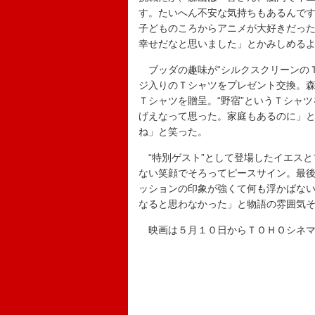
す。たいへん不安な気持ちもあるんで
子どものころからアニメが大好きだっ
幸せだなと思いました」とかみしめる
ブッダの趣味が“シルクスクリーンのＴ
ジ入りのＴシャツをプレゼント交換。森
Ｔシャツを贈呈。“野宿”というＴシャ
げえなって思った。家庭もあるのに」
ね」と笑った。
“特別ゲスト”として登場したイエスと
ない笑顔でそろってピースサイン。最
ッションの印象が強くて何も浮かばな
なると思わなかった」と物語の雰囲気
映画は５月１０日からＴＯＨＯシネマ