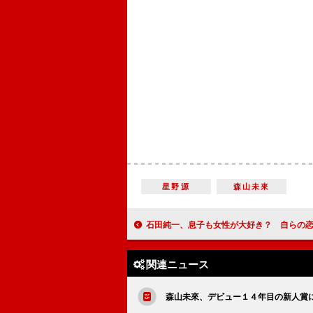
星野源
森山未來
石田純一、息子も女性が大好き？ 自らの恋愛は「３割
関連ニュース
森山未來、デビュー１４年目の新人賞