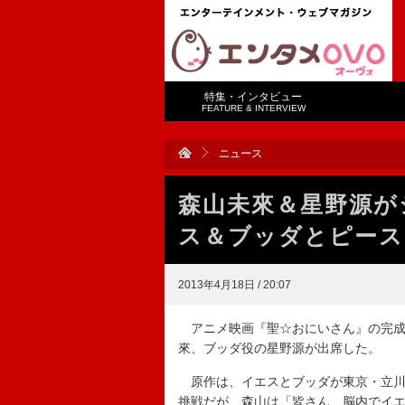
特集・インタビュー
FEATURE & INTERVIEW
ニュース
森山未來＆星野源が
ス＆ブッダとピース
2013年4月18日 / 20:07
アニメ映画『聖☆おにいさん』の完成
來、ブッダ役の星野源が出席した。
原作は、イエスとブッダが東京・立川
挑戦だが、森山は「皆さん、脳内でイ