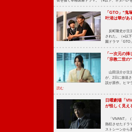
長を描く本格医療ドラマ。（※以下、ネタバレ
「GTO」“
叶渚は華があ
反町隆史が主演
された。（※以
園ドラマ「GTO
「一次元の挿
「宗教二世の
山田涼介が主演
が、2日に放送
説が原作。ヒマラ
読む
日曜劇場「V
が怪しく見え
「VIVANT」
熱狂させたドラ
ストシーンから直