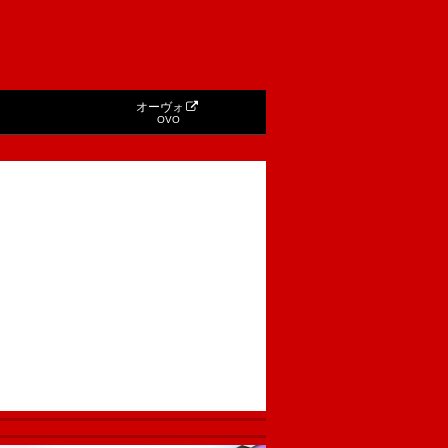
オーヴォ
OVO