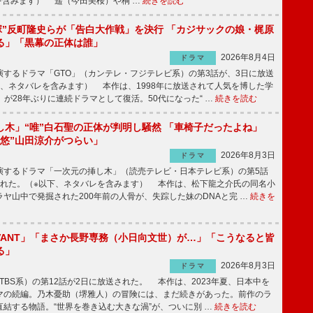
を含みます） 遥（今田美桜）や桐 …
続きを読む
鬼塚”反町隆史らが「告白大作戦」を決行 「カジサックの娘・梶原
る」「黒幕の正体は誰」
2026年8月4日
ドラマ
するドラマ「GTO」（カンテレ・フジテレビ系）の第3話が、3日に放送
下、ネタバレを含みます） 本作は、1998年に放送されて人気を博した学
」が28年ぶりに連続ドラマとして復活。50代になった“ …
続きを読む
し木」“唯”白石聖の正体が判明し騒然 「車椅子だったよね」
“悠”山田涼介がつらい」
2026年8月3日
ドラマ
するドラマ「一次元の挿し木」（読売テレビ・日本テレビ系）の第5話
された。（※以下、ネタバレを含みます） 本作は、松下龍之介氏の同名小
ヤ山中で発掘された200年前の人骨が、失踪した妹のDNAと完 …
続きを
IVANT」「まさか長野専務（小日向文世）が…」「こうなると皆
る」
2026年8月3日
ドラマ
（TBS系）の第12話が2日に放送された。 本作は、2023年夏、日本中を
マの続編。乃木憂助（堺雅人）の冒険には、まだ続きがあった。前作のラ
結する物語。“世界を巻き込む大きな渦”が、ついに別 …
続きを読む