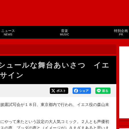
ニュース
音楽
特別企画
NEWS
MUSIC
PR
シュールな舞台あいさつ イエ
サイン
ポスト
シェア
送る
披露試写会が１８日、東京都内で行われ、イエス役の森山未
にやって来たという設定の大人気コミック。２人とも声優初
エスの声、ブッダの声と（イメージが）さまざまあると思いま