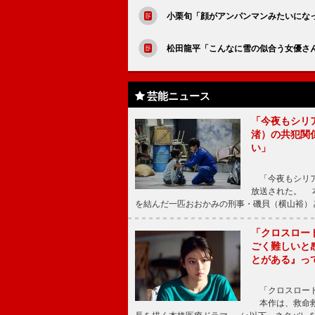
小栗旬「顔がアンパンマンみたいにな
松田龍平「こんなに雪の似合う女優さ
芸能ニュース
「今夜もシリ
渚）の共犯関
い」
「今夜もシリア
放送された。 
を結んだ一匹おおかみの刑事・磯貝（横山裕）
「クロスロー
ごく難しいと
とがある』っ
「クロスロード
本作は、救命救