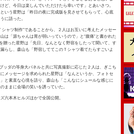
すけど、今日は楽しんでいただけたら幸いです」とあいさつ。
たという星野は「昨日の夜に完成版を見させてもらって、心底
ように語った。
シャツ制作”であることから、２人はお互いに考えたメッセー
山は「源ちゃんは胃が弱いっていうので」と“腹痛”と書かれた
ツを贈った星野は「先日、なんとなく野宿をしたって聞いて、す
と漏らし、森山も「野宿しててこのＴシャツ着てたらすごいよ
ブッダの等身大パネルと共に写真撮影に応じた２人は、ぎこち
後にメッセージを求められた星野は「なんというか、フォトセ
い」と素直な心境を語り、森山も「こんなにシュールな感じに
そのままに会場の笑いを誘っていた。
ズ六本木ヒルズほかで全国公開。