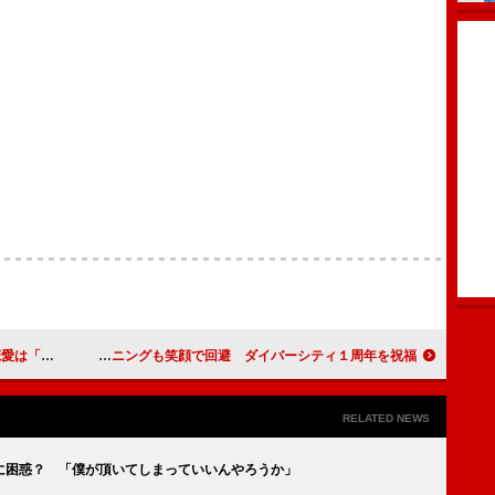
バッター」
Ｅ－ｇｉｒｌｓ、ハプニングも笑顔で回避 ダイバーシティ１周年を祝福
RELATED NEWS
に困惑？ 「僕が頂いてしまっていいんやろうか」