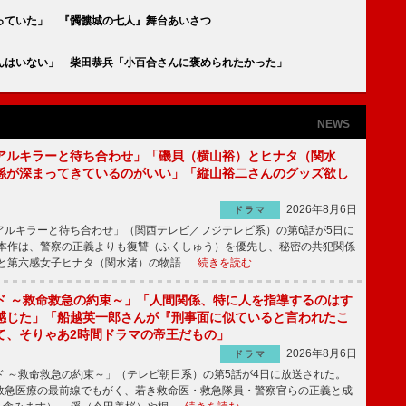
っていた」 『髑髏城の七人』舞台あいさつ
んはいない」 柴田恭兵「小百合さんに褒められたかった」
NEWS
アルキラーと待ち合わせ」「磯貝（横山裕）とヒナタ（関水
係が深まってきているのがいい」「縦山裕二さんのグッズ欲し
2026年8月6日
ドラマ
ルキラーと待ち合わせ」（関西テレビ／フジテレビ系）の第6話が5日に
本作は、警察の正義よりも復讐（ふくしゅう）を優先し、秘密の共犯関係
と第六感女子ヒナタ（関水渚）の物語 …
続きを読む
ド ～救命救急の約束～」「人間関係、特に人を指導するのはす
感じた」「船越英一郎さんが『刑事面に似ていると言われたこ
て、そりゃあ2時間ドラマの帝王だもの」
2026年8月6日
ドラマ
 ～救命救急の約束～」（テレビ朝日系）の第5話が4日に放送された。
急医療の最前線でもがく、若き救命医・救急隊員・警察官らの正義と成