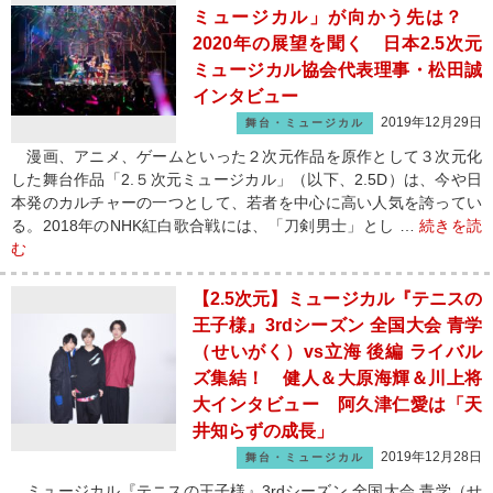
ミュージカル」が向かう先は？
2020年の展望を聞く 日本2.5次元
ミュージカル協会代表理事・松田誠
インタビュー
2019年12月29日
舞台・ミュージカル
漫画、アニメ、ゲームといった２次元作品を原作として３次元化
した舞台作品「2.５次元ミュージカル」（以下、2.5D）は、今や日
本発のカルチャーの一つとして、若者を中心に高い人気を誇ってい
る。2018年のNHK紅白歌合戦には、「刀剣男士」とし …
続きを読
む
【2.5次元】ミュージカル『テニスの
王子様』3rdシーズン 全国大会 青学
（せいがく）vs立海 後編 ライバル
ズ集結！ 健人＆大原海輝＆川上将
大インタビュー 阿久津仁愛は「天
井知らずの成長」
2019年12月28日
舞台・ミュージカル
ミュージカル『テニスの王子様』3rdシーズン 全国大会 青学（せ