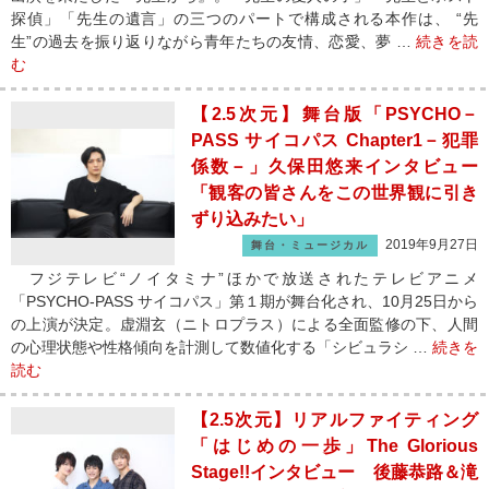
探偵」「先生の遺言」の三つのパートで構成される本作は、 “先
生”の過去を振り返りながら青年たちの友情、恋愛、夢 …
続きを読
む
【2.5次元】舞台版「PSYCHO－
PASS サイコパス Chapter1－犯罪
係数－」久保田悠来インタビュー
「観客の皆さんをこの世界観に引き
ずり込みたい」
2019年9月27日
舞台・ミュージカル
フジテレビ“ノイタミナ”ほかで放送されたテレビアニメ
「PSYCHO-PASS サイコパス」第１期が舞台化され、10月25日から
の上演が決定。虚淵玄（ニトロプラス）による全面監修の下、人間
の心理状態や性格傾向を計測して数値化する「シビュラシ …
続きを
読む
【2.5次元】リアルファイティング
「はじめの一歩」The Glorious
Stage!!インタビュー 後藤恭路＆滝