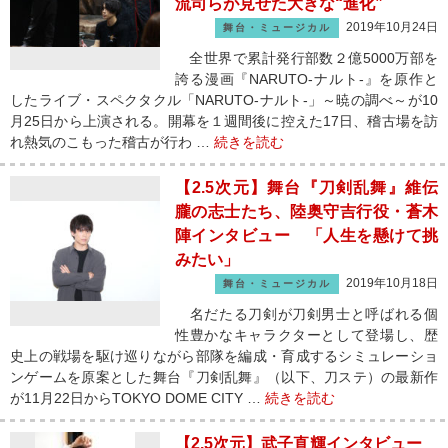
流司らが見せた大きな“進化”
2019年10月24日
舞台・ミュージカル
全世界で累計発行部数２億5000万部を
誇る漫画『NARUTO-ナルト-』を原作と
したライブ・スペクタクル「NARUTO-ナルト-」～暁の調べ～が10
月25日から上演される。開幕を１週間後に控えた17日、稽古場を訪
れ熱気のこもった稽古が行わ …
続きを読む
【2.5次元】舞台『刀剣乱舞』維伝
朧の志士たち、陸奥守吉行役・蒼木
陣インタビュー 「人生を懸けて挑
みたい」
2019年10月18日
舞台・ミュージカル
名だたる刀剣が刀剣男士と呼ばれる個
性豊かなキャラクターとして登場し、歴
史上の戦場を駆け巡りながら部隊を編成・育成するシミュレーショ
ンゲームを原案とした舞台『刀剣乱舞』（以下、刀ステ）の最新作
が11月22日からTOKYO DOME CITY …
続きを読む
【2.5次元】武子直輝インタビュー