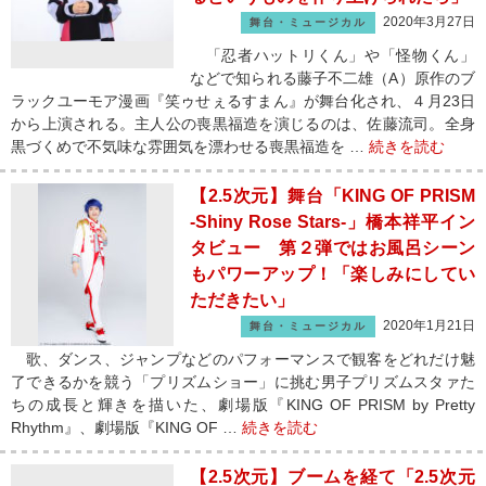
2020年3月27日
舞台・ミュージカル
「忍者ハットリくん」や「怪物くん」
などで知られる藤子不二雄（A）原作のブ
ラックユーモア漫画『笑ゥせぇるすまん』が舞台化され、４月23日
から上演される。主人公の喪黒福造を演じるのは、佐藤流司。全身
黒づくめで不気味な雰囲気を漂わせる喪黒福造を …
続きを読む
【2.5次元】舞台「KING OF PRISM
‐Shiny Rose Stars‐」橋本祥平イン
タビュー 第２弾ではお風呂シーン
もパワーアップ！「楽しみにしてい
ただきたい」
2020年1月21日
舞台・ミュージカル
歌、ダンス、ジャンプなどのパフォーマンスで観客をどれだけ魅
了できるかを競う「プリズムショー」に挑む男子プリズムスタァた
ちの成長と輝きを描いた、劇場版『KING OF PRISM by Pretty
Rhythm』、劇場版『KING OF …
続きを読む
【2.5次元】ブームを経て「2.5次元