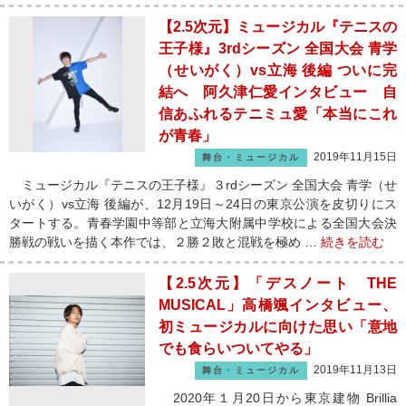
【2.5次元】ミュージカル『テニスの
王子様』3rdシーズン 全国大会 青学
（せいがく）vs立海 後編 ついに完
結へ 阿久津仁愛インタビュー 自
信あふれるテニミュ愛「本当にこれ
が青春」
2019年11月15日
舞台・ミュージカル
ミュージカル『テニスの王子様』３rdシーズン 全国大会 青学（せ
いがく）vs立海 後編が、12月19日～24日の東京公演を皮切りにス
タートする。青春学園中等部と立海大附属中学校による全国大会決
勝戦の戦いを描く本作では、２勝２敗と混戦を極め …
続きを読む
【2.5次元】「デスノート THE
MUSICAL」高橋颯インタビュー、
初ミュージカルに向けた思い「意地
でも食らいついてやる」
2019年11月13日
舞台・ミュージカル
2020年１月20日から東京建物 Brillia