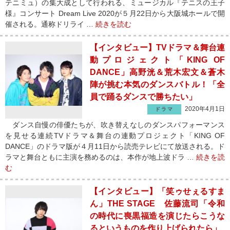
テニミュ）の集大成として行われる、ミュージカル『テニスの王子
様』コンサート Dream Live 2020が５月22日から大阪城ホールで開
催される。通称ドリライ …
続きを読む
【インタビュー】TVドラマ＆舞台連
動プロジェクト「KING OF
DANCE」高野洸＆荒木宏文＆蒼木
陣が挑む本気のダンスバトル！「全
員で踊るダンスで勝ちたい」
2020年4月1日
ドラマ
ダンス自慢の俳優たちが、吹き替えなしのダンスパフォーマンス
を見せる連続TVドラマ＆舞台の連動プロジェクト「KING OF
DANCE」のドラマ版が４月11日から読売テレビにて放送される。ド
ラマと舞台ともに主演を務めるのは、本作が地上波ドラ …
続きを読
む
【インタビュー】「笑ゥせぇるすま
ん」THE STAGE 佐藤流司「令和
の時代に喪黒福造を演じたらこうな
るというものを作り上げられたら」