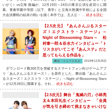
いがく）vs立海 後編が、12月19日～24日の東京公演を皮切りに開
幕。青春学園中等部（以下、青学）と立海大附属中学校による全国
大会決勝戦の結末の戦いを描く本作では、主人公・ …
続きを読む
【2.5次元】『あんさんぶるスター
ズ！エクストラ・ステージ』～
Night of Blossoming Stars～ 松
村泰一郎＆谷水力インタビュー「ト
リスタがいてこそ『あんステ』だと
思ってもらえる作品を」
2019年12月26日
舞台・ミュージカル
ダウンロード数300万を突破するスマートフォン向けゲームアプ
リ「あんさんぶるスターズ！」を原作とした、舞台版『あんさんぶ
るスターズ！エクストラ・ステージ』～Night of Blossoming Stars
～が12月28日に開幕する。それ …
続きを読む
【2.5次元】舞台「鬼滅の刃」小林亮
太＆本田礼生インタビュー 「全員
が気を引き締めて挑まなきゃいけな