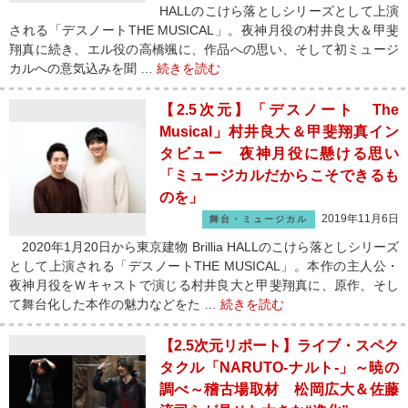
HALLのこけら落としシリーズとして上演
される「デスノートTHE MUSICAL」。夜神月役の村井良大＆甲斐
翔真に続き、エル役の高橋颯に、作品への思い、そして初ミュージ
カルへの意気込みを聞 …
続きを読む
【2.5次元】「デスノート The
Musical」村井良大＆甲斐翔真イン
タビュー 夜神月役に懸ける思い
「ミュージカルだからこそできるも
のを」
2019年11月6日
舞台・ミュージカル
2020年1月20日から東京建物 Brillia HALLのこけら落としシリーズ
として上演される「デスノートTHE MUSICAL」。本作の主人公・
夜神月役をＷキャストで演じる村井良大と甲斐翔真に、原作、そし
て舞台化した本作の魅力などをた …
続きを読む
【2.5次元リポート】ライブ・スペク
タクル「NARUTO-ナルト-」～暁の
調べ～稽古場取材 松岡広大＆佐藤