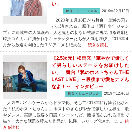
い」
2019年12月12日
舞台・ミュージカル
2020年１月18日から舞台「鬼滅の刃」
が上演される。原作は『週刊少年ジャン
プ』に連載中の人気漫画。人と鬼との切ない物語に鬼気迫る剣劇と
時折コミカルに描かれるキャラクターたちが人気を呼び、2019年４
月から放送を開始したＴＶアニメも絶大な …
続きを読む
【2.5次元】松岡充「華やかで優しく
て男らしいステージをお届けした
い」 舞台「私のホストちゃん THE
LAST LIVE」～最後まで愛をナメん
なよ！～ インタビュー
2019年12月6日
舞台・ミュージカル
人気モバイルゲームからドラマ化、そして2013年には舞台化され
た「私のホストちゃん」。ホストのきらびやかで厳しい世界を、歌
やダンス、実際に観客を口説くシーンなど、臨場感あふれる演出で
描き、大きな話題を呼んだ作品だ。以降、シリーズ化され、こ …
続
きを読む