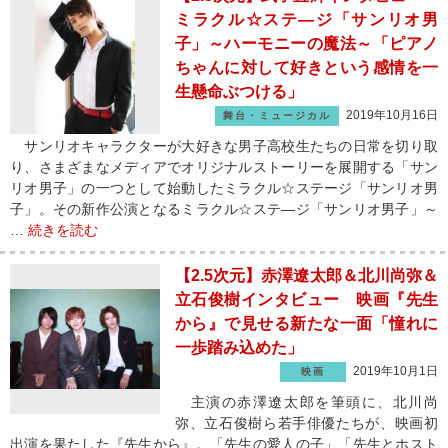
ミラクル☆ステ―ジ「サンリオ男
子」～ハーモニーの魔法～「ピアノ
ちゃんに対して好きという感情を一
生懸命ぶつける」
2019年10月16日
舞台・ミュージカル
サンリオキャラクターが大好きな男子高校生たちの日常を切り取
り、さまざまなメディアでオリジナルストーリーを展開する「サン
リオ男子」の一つとして始動したミラクル☆ステージ「サンリオ男
子」。その新作公演となるミラクル☆ステ―ジ「サンリオ男子」～
…
続きを読む
【2.5次元】赤澤遼太郎＆北川尚弥＆
立石俊樹インタビュー 映画『先生
から』で見せる新たな一面「憧れに
一歩踏み込めた」
2019年10月1日
映画
主演の赤澤遼太郎を筆頭に、北川尚
弥、立石俊樹ら若手俳優たちが、映画初
出演を果たした『先生から』。「先生の愛人の子」「先生とホスト