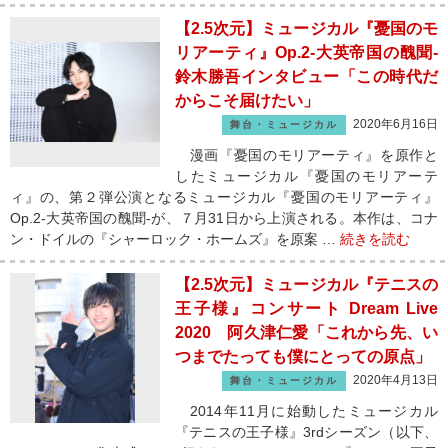
【2.5次元】ミュージカル『憂国のモ
リアーティ』Op.2-大英帝国の醜聞-
鈴木勝吾インタビュー「この時代だ
からこそ届けたい」
2020年6月16日
舞台・ミュージカル
漫画『憂国のモリアーティ』を原作と
したミュージカル『憂国のモリアーテ
ィ』の、第２弾公演となるミュージカル『憂国のモリアーティ』
Op.2-大英帝国の醜聞-が、７月31日から上演される。本作は、コナ
ン・ドイルの『シャーロック・ホームズ』を原案 …
続きを読む
【2.5次元】ミュージカル『テニスの
王子様』コンサート Dream Live
2020 阿久津仁愛「これから先、い
つまでたっても僕にとっての原点」
2020年4月13日
舞台・ミュージカル
2014年11月に始動したミュージカル
『テニスの王子様』3rdシーズン（以下、