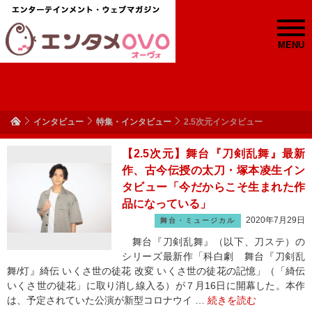
MENU
インタビュー
特集・インタビュー
2.5次元インタビュー
【2.5次元】舞台『刀剣乱舞』最新
作、古今伝授の太刀・塚本凌生イン
タビュー「今だからこそ生まれた作
品になっている」
2020年7月29日
舞台・ミュージカル
舞台『刀剣乱舞』（以下、刀ステ）の
シリーズ最新作「科白劇 舞台『刀剣乱
舞/灯』綺伝 いくさ世の徒花 改変 いくさ世の徒花の記憶」（「綺伝
いくさ世の徒花」に取り消し線入る）が７月16日に開幕した。本作
は、予定されていた公演が新型コロナウイ …
続きを読む