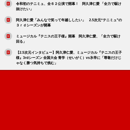
令和初のテニミュ、全６２公演で開幕！ 阿久津仁愛 「全力で駆け
抜けたい」
阿久津仁愛「みんなで笑って年越ししたい」 2.5次元“テニミュ”の
３ｒｄシーズンが開幕
ミュージカル『テニスの王子様』開幕 阿久津仁愛、「全力で駆け
回る」
【2.5次元インタビュー】阿久津仁愛、ミュージカル『テニスの王子
様』3rdシーズン 全国大会 青学（せいがく）vs氷帝に「尊敬だけじ
ゃなく勝つ気持ちで挑む」