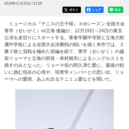
2019年11月15日 / 12:00
ポスト
シェア
送る
ミュージカル『テニスの王子様』３rdシーズン 全国大会
青学（せいがく）vs立海 後編が、12月19日～24日の東京
公演を皮切りにスタートする。青春学園中等部と立海大附
属中学校による全国大会決勝戦の戦いを描く本作では、２
勝２敗と混戦を極めた前編を経て、青学（せいがく）の越
前リョーマと立海の部長・幸村精市によるシングルス１を
残すのみとなった。リョーマ役の阿久津仁愛に、最後の戦
いに挑む現在の心境や、現青学メンバーとの思い出、リョ
ーマへの愛情、あふれ出るテニミュ愛などを聞いた。