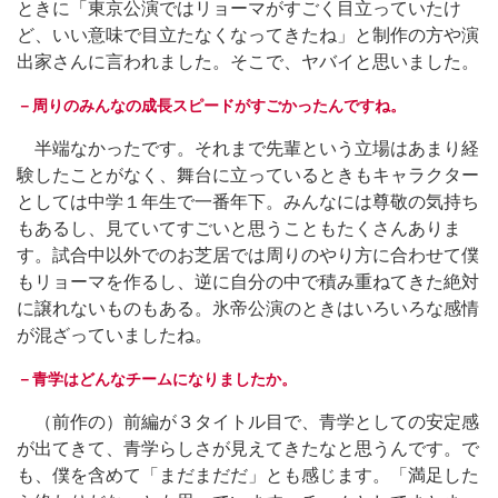
ときに「東京公演ではリョーマがすごく目立っていたけ
ど、いい意味で目立たなくなってきたね」と制作の方や演
出家さんに言われました。そこで、ヤバイと思いました。
－周りのみんなの成長スピードがすごかったんですね。
半端なかったです。それまで先輩という立場はあまり経
験したことがなく、舞台に立っているときもキャラクター
としては中学１年生で一番年下。みんなには尊敬の気持ち
もあるし、見ていてすごいと思うこともたくさんありま
す。試合中以外でのお芝居では周りのやり方に合わせて僕
もリョーマを作るし、逆に自分の中で積み重ねてきた絶対
に譲れないものもある。氷帝公演のときはいろいろな感情
が混ざっていましたね。
－青学はどんなチームになりましたか。
（前作の）前編が３タイトル目で、青学としての安定感
が出てきて、青学らしさが見えてきたなと思うんです。で
も、僕を含めて「まだまだだ」とも感じます。「満足した