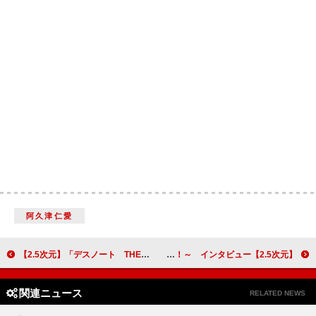
阿久津仁愛
【2.5次元】「デスノート THE MUSICAL」高橋颯インタビュー、初ミュージカルに向けた思い「意地でも食らいついてやる」
【2.5次元】松岡充「華やかで優しくて男らしいステージをお届けしたい」 舞台「私のホストちゃん THE LAST LIVE」～最後まで愛をナメんなよ！～ インタビュー
関連ニュース
RELATED NEWS