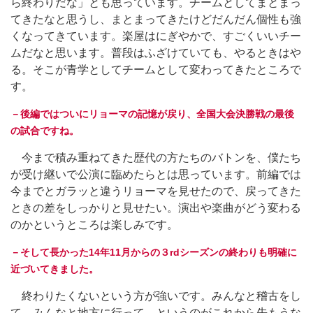
ら終わりだな」とも思っています。チームとしてまとまっ
てきたなと思うし、まとまってきたけどだんだん個性も強
くなってきています。楽屋はにぎやかで、すごくいいチー
ムだなと思います。普段はふざけていても、やるときはや
る。そこが青学としてチームとして変わってきたところで
す。
－後編ではついにリョーマの記憶が戻り、全国大会決勝戦の最後
の試合ですね。
今まで積み重ねてきた歴代の方たちのバトンを、僕たち
が受け継いで公演に臨めたらとは思っています。前編では
今までとガラッと違うリョーマを見せたので、戻ってきた
ときの差をしっかりと見せたい。演出や楽曲がどう変わる
のかというところは楽しみです。
－そして長かった14年11月からの３rdシーズンの終わりも明確に
近づいてきました。
終わりたくないという方が強いです。みんなと稽古をし
て、みんなと地方に行って、というのがこれから先もうな