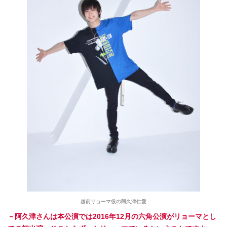
越前リョーマ役の阿久津仁愛
－阿久津さんは本公演では2016年12月の六角公演がリョーマとし