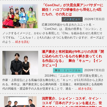
「ConChu!」が大昆虫展アンバサダーに
就任！ ハロプロ研修生から羽化した4匹
たちの、その先とは
2026年7月31日
インタビュー
応募1800件超から生まれたユニット名 －
「ConChu!」は、昆虫の世界を「コンコン」と
ノックするイメージと、かわいさを表現した「Chu」を組み合わせた名前だそ
うですね。「こんちゅ！」と4人のあいさつにも使われていますが、ポーズはど
のよう …
続きを読む
瀬戸康史と有村架純が9年ぶりの共演「閉
じ込められているものを解き放ってくれ
る作品になる」 舞台「キュー」【イン
タビュー】
2026年7月31日
舞台・ミュージカル
2019年に「ニムロッド」で芥川賞を受賞した
作家・上田岳弘による長編小説を舞台化した「キュー」が11月15日から上演さ
れる。本作は、瀬戸康史演じる心療内科医・立花徹と、有村架純演じる高校時
代の同級生・渡辺恭子の人生が交差することで、過去・ …
続きを読む
浅野寛介、シェイン・コスギ、ケイン・
コスギ「日本のアクションを超えた、世