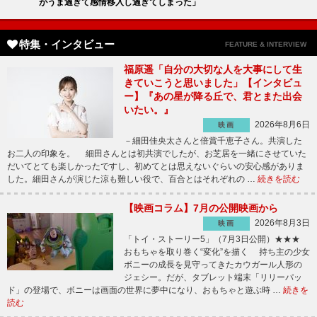
がうま過ぎて感情移入し過ぎてしまった」
特集・インタビュー
FEATURE & INTERVIEW
福原遥「自分の大切な人を大事にして生
きていこうと思いました」【インタビュ
ー】『あの星が降る丘で、君とまた出会
いたい。』
2026年8月6日
映画
－細田佳央太さんと倍賞千恵子さん。共演した
お二人の印象を。 細田さんとは初共演でしたが、お芝居を一緒にさせていた
だいてとても楽しかったですし、初めてとは思えないぐらいの安心感がありま
した。細田さんが演じた涼も難しい役で、百合とはそれぞれの …
続きを読む
【映画コラム】7月の公開映画から
2026年8月3日
映画
「トイ・ストーリー5」（7月3日公開）★★★
おもちゃを取り巻く“変化”を描く 持ち主の少女
ボニーの成長を見守ってきたカウガール人形の
ジェシー。だが、タブレット端末「リリーパッ
ド」の登場で、ボニーは画面の世界に夢中になり、おもちゃと遊ぶ時 …
続きを
読む