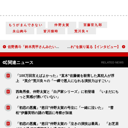
もうがまんできない
仲野太賀
宮藤官九郎
永山絢斗
皆川猿時
荒川良々
佐野勇斗「鈴木亮平さんみたいな役者であり、人間になりたい」 NHK夜ドラ「おとなりに銀河」で主演【インタビュー】
前田敦子「あのとき、子どもを産んでいて本当によかった」 28歳で出産時の“心の揺れ”を振り返る【インタビュー】
関連ニュース
RELATED NEWS
「100万回言えばよかった」“直木”佐藤健を殺害した真犯人が浮
上 “英介”荒川良々の「一瞬で悪人になれる演技力はすごい」
西島秀俊、仲野太賀と「白戸家シリーズ」に初登場 「いまだにち
ょっと実感が湧いていない」
「初恋の悪魔」“悠日”仲野太賀の号泣に「一緒に泣いた」 “雪
松”伊藤英明の謎の電話に考察が加速
「初恋の悪魔」“悠日”仲野太賀の「泣きの演技は最高」 「お芝居