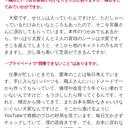
－隅田という役も冒頭からかなりせりふがありますが、稽古をし
てみていかがですか。
大変です。せりふは入っていたんですけど、ただしゃべ
っているだけみたいなところもあったので、そこを宮藤さ
んに演出してもらっています。本作のつかみでもあるか
ら、やっぱり太賀くんと２人の冒頭のシーンは大変です。
そこを超えてしまうと、そこから他のキャストの方も出て
きますし、少し落ち着いて芝居ができるんですが。
－プライベートで“我慢できないこと”はありますか。
仕事が忙しいときでも、愛車のことは毎日考えていま
す。手に入らないパーツを、職人さんにハンドメードで一
から作ってもらっていて、修理や改造で５年ぐらい乗れて
いないんですけど、もう少ししたら帰ってくるんです。そ
れと、稽古から帰ってきて、また台本を開かなきゃいけな
いぐらい大変なんですけど、そこから逃げるように
YouTubeで将棋のプロの対局を見ています。毎日欠かさず
チェックしていて、僕の息抜きです。でも、台本に戻れな